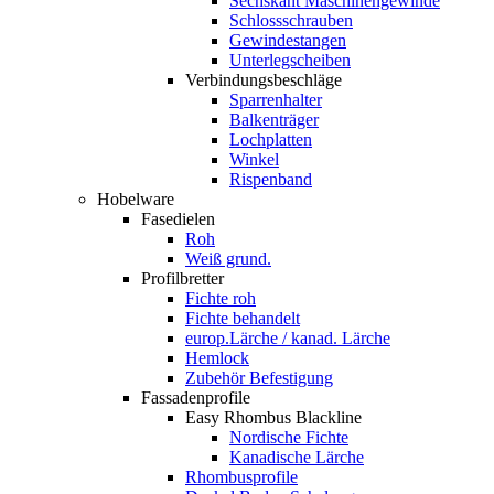
Sechskant Maschinengewinde
Schlossschrauben
Gewindestangen
Unterlegscheiben
Verbindungsbeschläge
Sparrenhalter
Balkenträger
Lochplatten
Winkel
Rispenband
Hobelware
Fasedielen
Roh
Weiß grund.
Profilbretter
Fichte roh
Fichte behandelt
europ.Lärche / kanad. Lärche
Hemlock
Zubehör Befestigung
Fassadenprofile
Easy Rhombus Blackline
Nordische Fichte
Kanadische Lärche
Rhombusprofile