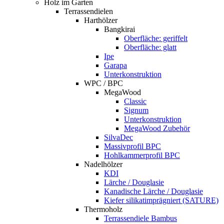
Holz im Garten
Terrassendielen
Harthölzer
Bangkirai
Oberfläche: geriffelt
Oberfläche: glatt
Ipe
Garapa
Unterkonstruktion
WPC / BPC
MegaWood
Classic
Signum
Unterkonstruktion
MegaWood Zubehör
SilvaDec
Massivprofil BPC
Hohlkammerprofil BPC
Nadelhölzer
KDI
Lärche / Douglasie
Kanadische Lärche / Douglasie
Kiefer silikatimprägniert (SATURE)
Thermoholz
Terrassendiele Bambus