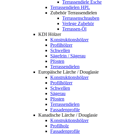
Terrassendiele Esche
Terrassendielen HPL
Zubehör Terrassendielen
Terrassenschrauben
Verlege Zubehör
Terrassen-Öl
KDI Hölzer
Konstruktionshölzer
Profilhölzer
Schwellen
Sägefein / Sägerau
Pfosten
Terrassendielen
Europäische Lärche / Douglasie
Konstruktionshölzer
Profilhölzer
Schwellen
Sägerau
Pfosten
Terrassendielen
Fassadenprofile
Kanadische Lärche / Douglasie
Konstruktionshölzer
Profilholz
Fassadenprofile