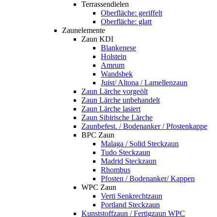
Terrassendielen
Oberfläche: geriffelt
Oberfläche: glatt
Zaunelemente
Zaun KDI
Blankenese
Holstein
Amrum
Wandsbek
Juist/ Altona / Lamellenzaun
Zaun Lärche vorgeölt
Zaun Lärche unbehandelt
Zaun Lärche lasiert
Zaun Sibirische Lärche
Zaunbefest. / Bodenanker / Pfostenkappe
BPC Zaun
Malaga / Solid Steckzaun
Tudo Steckzaun
Madrid Steckzaun
Rhombus
Pfosten / Bodenanker/ Kappen
WPC Zaun
Verti Senkrechtzaun
Portland Steckzaun
Kunststoffzaun / Fertigzaun WPC