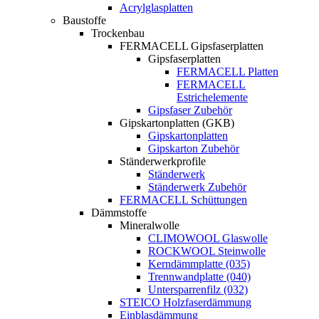
Acrylglasplatten
Baustoffe
Trockenbau
FERMACELL Gipsfaserplatten
Gipsfaserplatten
FERMACELL Platten
FERMACELL
Estrichelemente
Gipsfaser Zubehör
Gipskartonplatten (GKB)
Gipskartonplatten
Gipskarton Zubehör
Ständerwerkprofile
Ständerwerk
Ständerwerk Zubehör
FERMACELL Schüttungen
Dämmstoffe
Mineralwolle
CLIMOWOOL Glaswolle
ROCKWOOL Steinwolle
Kerndämmplatte (035)
Trennwandplatte (040)
Untersparrenfilz (032)
STEICO Holzfaserdämmung
Einblasdämmung