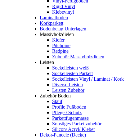
Vinyl-Fertigboden
Rigid Vinyl
Klebevinyl
Laminatboden
Korkparkett
Bodenbelag Unterlagen
Massivholzdielen
Kiefer
Pitchpine
Redpine
Zubehör Massivholzdielen
Leisten
Sockelleisten weiß
Sockelleisten Parkett
Sockelleisten Vinyl / Laminat / Kork
Diverse Leisten
Leisten Zubehör
Zubehör Boden
Stauf
Profile Fußboden
Pflege / Schutz
Parkettfugenmasse
Sonstiges Parkettzubehör
Silicon/ Acryl/ Kleber
Dekor-Paneele (Decke)