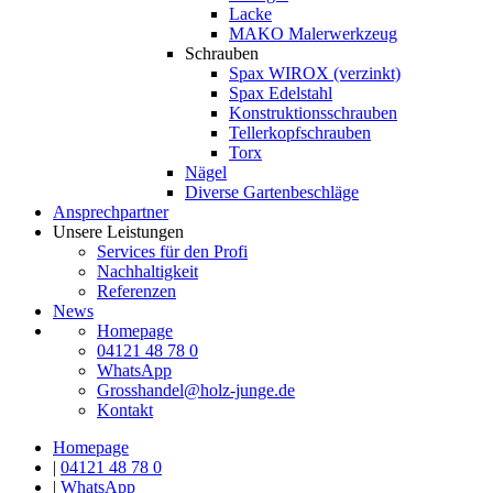
Lacke
MAKO Malerwerkzeug
Schrauben
Spax WIROX (verzinkt)
Spax Edelstahl
Konstruktionsschrauben
Tellerkopfschrauben
Torx
Nägel
Diverse Gartenbeschläge
Ansprechpartner
Unsere Leistungen
Services für den Profi
Nachhaltigkeit
Referenzen
News
Homepage
04121 48 78 0
WhatsApp
Grosshandel@holz-junge.de
Kontakt
Homepage
|
04121 48 78 0
|
WhatsApp