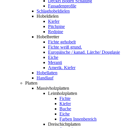
Deckel Boden Schalung
Fassadenprofile
Schlaghobeldielen
Hobeldielen
Kiefer
Pitchpine
Redpine
Hobelbretter
Fichte gehobelt
Fichte weiß grund.
Europäische / kanad. Lärche/ Douglasie
Eiche
Meranti
Amerik. Kiefer
Hobellatten
Handlauf
Platten
Massivholzplatten
Leimholzplatten
Fichte
Kiefer
Buche
Eiche
Farben Innenbereich
Dreischichtplatten