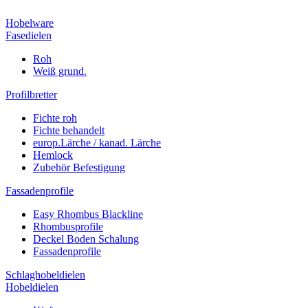
Hobelware
Fasedielen
Roh
Weiß grund.
Profilbretter
Fichte roh
Fichte behandelt
europ.Lärche / kanad. Lärche
Hemlock
Zubehör Befestigung
Fassadenprofile
Easy Rhombus Blackline
Rhombusprofile
Deckel Boden Schalung
Fassadenprofile
Schlaghobeldielen
Hobeldielen