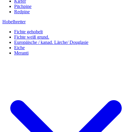
Kiefer
Pitchpine
Redpine
Hobelbretter
Fichte gehobelt
Fichte weiß grund.
Europäische / kanad. Lärche/ Douglasie
Eiche
Meranti