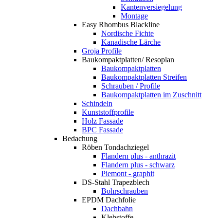
Kantenversiegelung
Montage
Easy Rhombus Blackline
Nordische Fichte
Kanadische Lärche
Groja Profile
Baukompaktplatten/ Resoplan
Baukompaktplatten
Baukompaktplatten Streifen
Schrauben / Profile
Baukompaktplatten im Zuschnitt
Schindeln
Kunststoffprofile
Holz Fassade
BPC Fassade
Bedachung
Röben Tondachziegel
Flandern plus - anthrazit
Flandern plus - schwarz
Piemont - graphit
DS-Stahl Trapezblech
Bohrschrauben
EPDM Dachfolie
Dachbahn
Klebstoffe