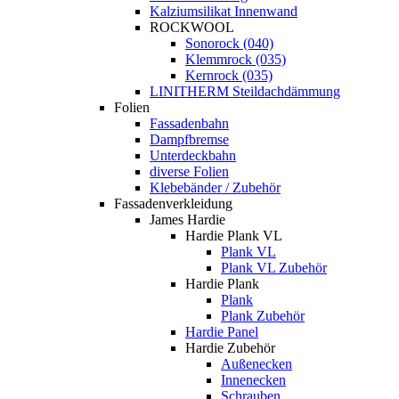
Kalziumsilikat Innenwand
ROCKWOOL
Sonorock (040)
Klemmrock (035)
Kernrock (035)
LINITHERM Steildachdämmung
Folien
Fassadenbahn
Dampfbremse
Unterdeckbahn
diverse Folien
Klebebänder / Zubehör
Fassadenverkleidung
James Hardie
Hardie Plank VL
Plank VL
Plank VL Zubehör
Hardie Plank
Plank
Plank Zubehör
Hardie Panel
Hardie Zubehör
Außenecken
Innenecken
Schrauben