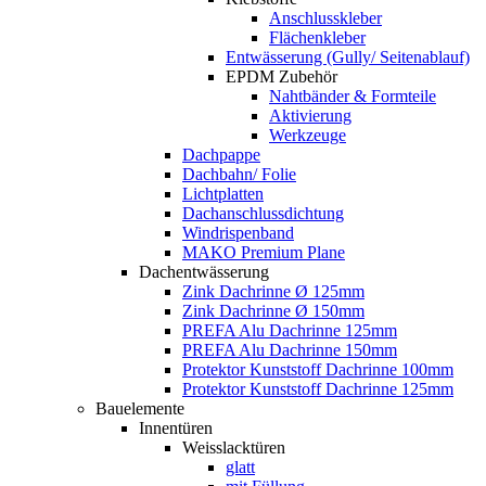
Anschlusskleber
Flächenkleber
Entwässerung (Gully/ Seitenablauf)
EPDM Zubehör
Nahtbänder & Formteile
Aktivierung
Werkzeuge
Dachpappe
Dachbahn/ Folie
Lichtplatten
Dachanschlussdichtung
Windrispenband
MAKO Premium Plane
Dachentwässerung
Zink Dachrinne Ø 125mm
Zink Dachrinne Ø 150mm
PREFA Alu Dachrinne 125mm
PREFA Alu Dachrinne 150mm
Protektor Kunststoff Dachrinne 100mm
Protektor Kunststoff Dachrinne 125mm
Bauelemente
Innentüren
Weisslacktüren
glatt