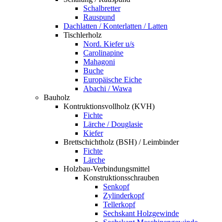
Schalbretter
Rauspund
Dachlatten / Konterlatten / Latten
Tischlerholz
Nord. Kiefer u/s
Carolinapine
Mahagoni
Buche
Europäische Eiche
Abachi / Wawa
Bauholz
Kontruktionsvollholz (KVH)
Fichte
Lärche / Douglasie
Kiefer
Brettschichtholz (BSH) / Leimbinder
Fichte
Lärche
Holzbau-Verbindungsmittel
Konstruktionsschrauben
Senkopf
Zylinderkopf
Tellerkopf
Sechskant Holzgewinde