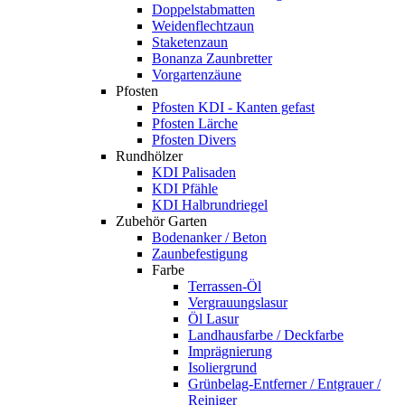
Doppelstabmatten
Weidenflechtzaun
Staketenzaun
Bonanza Zaunbretter
Vorgartenzäune
Pfosten
Pfosten KDI - Kanten gefast
Pfosten Lärche
Pfosten Divers
Rundhölzer
KDI Palisaden
KDI Pfähle
KDI Halbrundriegel
Zubehör Garten
Bodenanker / Beton
Zaunbefestigung
Farbe
Terrassen-Öl
Vergrauungslasur
Öl Lasur
Landhausfarbe / Deckfarbe
Imprägnierung
Isoliergrund
Grünbelag-Entferner / Entgrauer /
Reiniger