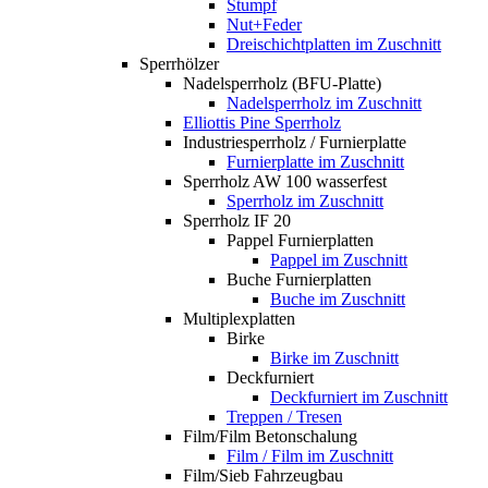
Stumpf
Nut+Feder
Dreischichtplatten im Zuschnitt
Sperrhölzer
Nadelsperrholz (BFU-Platte)
Nadelsperrholz im Zuschnitt
Elliottis Pine Sperrholz
Industriesperrholz / Furnierplatte
Furnierplatte im Zuschnitt
Sperrholz AW 100 wasserfest
Sperrholz im Zuschnitt
Sperrholz IF 20
Pappel Furnierplatten
Pappel im Zuschnitt
Buche Furnierplatten
Buche im Zuschnitt
Multiplexplatten
Birke
Birke im Zuschnitt
Deckfurniert
Deckfurniert im Zuschnitt
Treppen / Tresen
Film/Film Betonschalung
Film / Film im Zuschnitt
Film/Sieb Fahrzeugbau