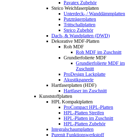
Pavatex Zubehör
Steico Weichfaserplatten
Unterdeck- / Wanddämmplatten
Putzträgerplatten
Trittschallplatten
Steico Zubehör
Dach- & Wandplatten (DWD)
Dekorative MDF-Platten
Roh MDF
Roh MDF im Zuschnitt
Grundierfolierte MDF
Grundierfolierte MDF im
Zuschnitt
ProDesign Lackplatte
Akustikpaneele
Hartfaserplatten (HDF)
Hartfaser im Zuschnitt
Kunststoffplatten
HPL Kompaktplatten
ProCompact HPL-Platten
HPL-Platten Streifen
HPL-Platten im Zuschnitt
HPL-Platten Zubehör
Integralschaumplatten
Purenit Funktionswerkstoff