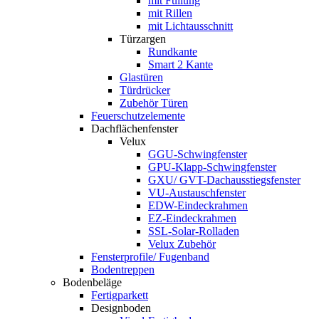
mit Füllung
mit Rillen
mit Lichtausschnitt
Türzargen
Rundkante
Smart 2 Kante
Glastüren
Türdrücker
Zubehör Türen
Feuerschutzelemente
Dachflächenfenster
Velux
GGU-Schwingfenster
GPU-Klapp-Schwingfenster
GXU/ GVT-Dachausstiegsfenster
VU-Austauschfenster
EDW-Eindeckrahmen
EZ-Eindeckrahmen
SSL-Solar-Rolladen
Velux Zubehör
Fensterprofile/ Fugenband
Bodentreppen
Bodenbeläge
Fertigparkett
Designboden