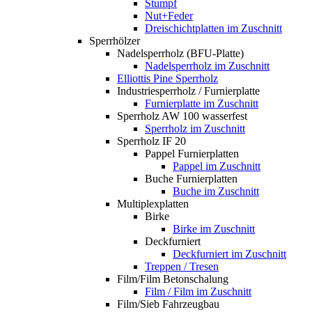
Stumpf
Nut+Feder
Dreischichtplatten im Zuschnitt
Sperrhölzer
Nadelsperrholz (BFU-Platte)
Nadelsperrholz im Zuschnitt
Elliottis Pine Sperrholz
Industriesperrholz / Furnierplatte
Furnierplatte im Zuschnitt
Sperrholz AW 100 wasserfest
Sperrholz im Zuschnitt
Sperrholz IF 20
Pappel Furnierplatten
Pappel im Zuschnitt
Buche Furnierplatten
Buche im Zuschnitt
Multiplexplatten
Birke
Birke im Zuschnitt
Deckfurniert
Deckfurniert im Zuschnitt
Treppen / Tresen
Film/Film Betonschalung
Film / Film im Zuschnitt
Film/Sieb Fahrzeugbau