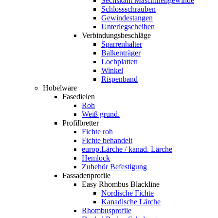
Sechskant Maschinengewinde
Schlossschrauben
Gewindestangen
Unterlegscheiben
Verbindungsbeschläge
Sparrenhalter
Balkenträger
Lochplatten
Winkel
Rispenband
Hobelware
Fasedielen
Roh
Weiß grund.
Profilbretter
Fichte roh
Fichte behandelt
europ.Lärche / kanad. Lärche
Hemlock
Zubehör Befestigung
Fassadenprofile
Easy Rhombus Blackline
Nordische Fichte
Kanadische Lärche
Rhombusprofile