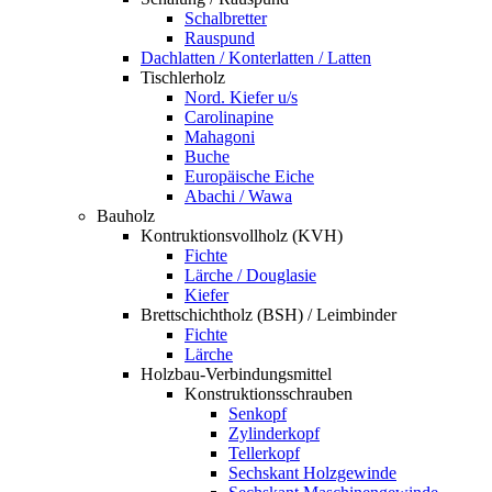
Schalbretter
Rauspund
Dachlatten / Konterlatten / Latten
Tischlerholz
Nord. Kiefer u/s
Carolinapine
Mahagoni
Buche
Europäische Eiche
Abachi / Wawa
Bauholz
Kontruktionsvollholz (KVH)
Fichte
Lärche / Douglasie
Kiefer
Brettschichtholz (BSH) / Leimbinder
Fichte
Lärche
Holzbau-Verbindungsmittel
Konstruktionsschrauben
Senkopf
Zylinderkopf
Tellerkopf
Sechskant Holzgewinde