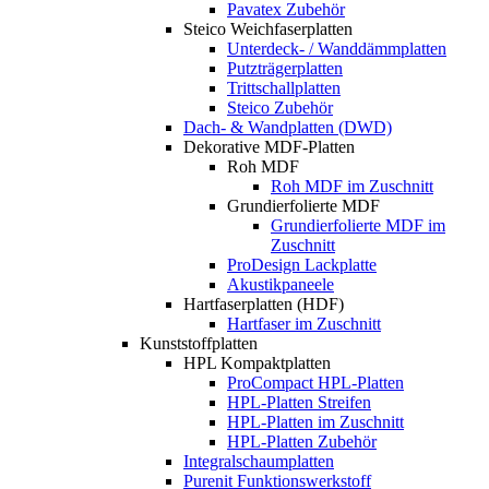
Pavatex Zubehör
Steico Weichfaserplatten
Unterdeck- / Wanddämmplatten
Putzträgerplatten
Trittschallplatten
Steico Zubehör
Dach- & Wandplatten (DWD)
Dekorative MDF-Platten
Roh MDF
Roh MDF im Zuschnitt
Grundierfolierte MDF
Grundierfolierte MDF im
Zuschnitt
ProDesign Lackplatte
Akustikpaneele
Hartfaserplatten (HDF)
Hartfaser im Zuschnitt
Kunststoffplatten
HPL Kompaktplatten
ProCompact HPL-Platten
HPL-Platten Streifen
HPL-Platten im Zuschnitt
HPL-Platten Zubehör
Integralschaumplatten
Purenit Funktionswerkstoff