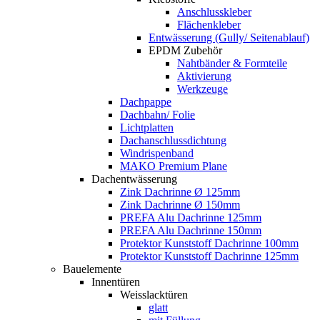
Anschlusskleber
Flächenkleber
Entwässerung (Gully/ Seitenablauf)
EPDM Zubehör
Nahtbänder & Formteile
Aktivierung
Werkzeuge
Dachpappe
Dachbahn/ Folie
Lichtplatten
Dachanschlussdichtung
Windrispenband
MAKO Premium Plane
Dachentwässerung
Zink Dachrinne Ø 125mm
Zink Dachrinne Ø 150mm
PREFA Alu Dachrinne 125mm
PREFA Alu Dachrinne 150mm
Protektor Kunststoff Dachrinne 100mm
Protektor Kunststoff Dachrinne 125mm
Bauelemente
Innentüren
Weisslacktüren
glatt