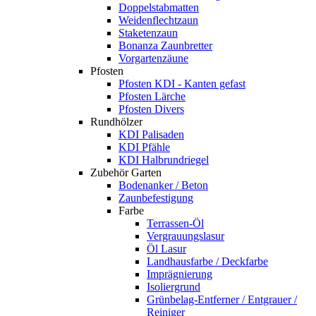
Doppelstabmatten
Weidenflechtzaun
Staketenzaun
Bonanza Zaunbretter
Vorgartenzäune
Pfosten
Pfosten KDI - Kanten gefast
Pfosten Lärche
Pfosten Divers
Rundhölzer
KDI Palisaden
KDI Pfähle
KDI Halbrundriegel
Zubehör Garten
Bodenanker / Beton
Zaunbefestigung
Farbe
Terrassen-Öl
Vergrauungslasur
Öl Lasur
Landhausfarbe / Deckfarbe
Imprägnierung
Isoliergrund
Grünbelag-Entferner / Entgrauer /
Reiniger