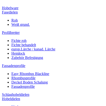
Hobelware
Fasedielen
Roh
Weiß grund.
Profilbretter
Fichte roh
Fichte behandelt
europ.Lärche / kanad. Lärche
Hemlock
Zubehör Befestigung
Fassadenprofile
Easy Rhombus Blackline
Rhombusprofile
Deckel Boden Schalung
Fassadenprofile
Schlaghobeldielen
Hobeldielen