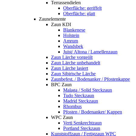
Terrassendielen
Oberfläche: geriffelt
Oberfläche: glatt
Zaunelemente
Zaun KDI
Blankenese
Holstein
Amrum
Wandsbek
Juist/ Altona / Lamellenzaun
Zaun Lärche vorgeölt
Zaun Lärche unbehandelt
Zaun Lärche lasiert
Zaun Sibirische Lärche
Zaunbefest. / Bodenanker / Pfostenkappe
BPC Zaun
Malaga / Solid Steckzaun
Tudo Steckzaun
Madrid Steckzaun
Rhombus
Pfosten / Bodenanker/ Kappen
WPC Zaun
Verti Senkrechtzaun
Portland Steckzaun
Kunststoffzaun / Fertigzaun WPC