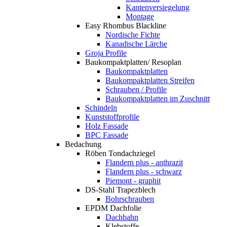
Kantenversiegelung
Montage
Easy Rhombus Blackline
Nordische Fichte
Kanadische Lärche
Groja Profile
Baukompaktplatten/ Resoplan
Baukompaktplatten
Baukompaktplatten Streifen
Schrauben / Profile
Baukompaktplatten im Zuschnitt
Schindeln
Kunststoffprofile
Holz Fassade
BPC Fassade
Bedachung
Röben Tondachziegel
Flandern plus - anthrazit
Flandern plus - schwarz
Piemont - graphit
DS-Stahl Trapezblech
Bohrschrauben
EPDM Dachfolie
Dachbahn
Klebstoffe