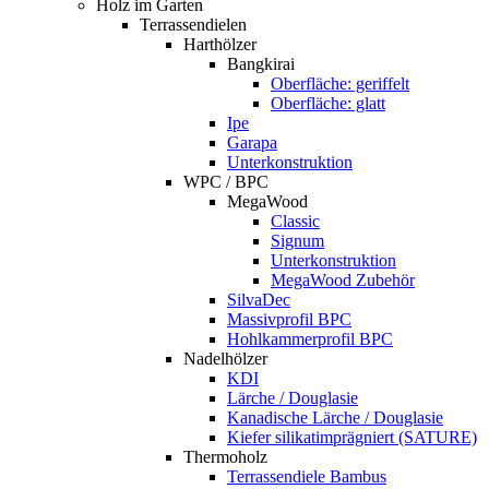
Holz im Garten
Terrassendielen
Harthölzer
Bangkirai
Oberfläche: geriffelt
Oberfläche: glatt
Ipe
Garapa
Unterkonstruktion
WPC / BPC
MegaWood
Classic
Signum
Unterkonstruktion
MegaWood Zubehör
SilvaDec
Massivprofil BPC
Hohlkammerprofil BPC
Nadelhölzer
KDI
Lärche / Douglasie
Kanadische Lärche / Douglasie
Kiefer silikatimprägniert (SATURE)
Thermoholz
Terrassendiele Bambus