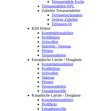
Terrassendiele Esche
Terrassendielen HPL
Zubehör Terrassendielen
Terrassenschrauben
Verlege Zubehör
Terrassen-Öl
KDI Hölzer
Konstruktionshölzer
Profilhölzer
Schwellen
Sägefein / Sägerau
Pfosten
Terrassendielen
Europäische Lärche / Douglasie
Konstruktionshölzer
Profilhölzer
Schwellen
Sägerau
Pfosten
Terrassendielen
Fassadenprofile
Kanadische Lärche / Douglasie
Konstruktionshölzer
Profilholz
Fassadenprofile