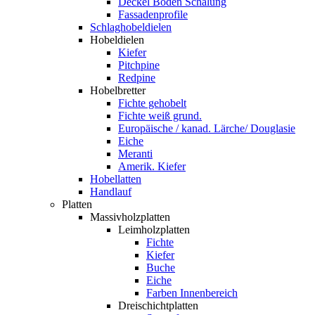
Deckel Boden Schalung
Fassadenprofile
Schlaghobeldielen
Hobeldielen
Kiefer
Pitchpine
Redpine
Hobelbretter
Fichte gehobelt
Fichte weiß grund.
Europäische / kanad. Lärche/ Douglasie
Eiche
Meranti
Amerik. Kiefer
Hobellatten
Handlauf
Platten
Massivholzplatten
Leimholzplatten
Fichte
Kiefer
Buche
Eiche
Farben Innenbereich
Dreischichtplatten