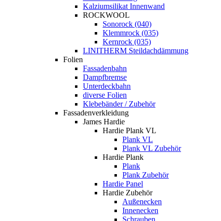
Kalziumsilikat Innenwand
ROCKWOOL
Sonorock (040)
Klemmrock (035)
Kernrock (035)
LINITHERM Steildachdämmung
Folien
Fassadenbahn
Dampfbremse
Unterdeckbahn
diverse Folien
Klebebänder / Zubehör
Fassadenverkleidung
James Hardie
Hardie Plank VL
Plank VL
Plank VL Zubehör
Hardie Plank
Plank
Plank Zubehör
Hardie Panel
Hardie Zubehör
Außenecken
Innenecken
Schrauben