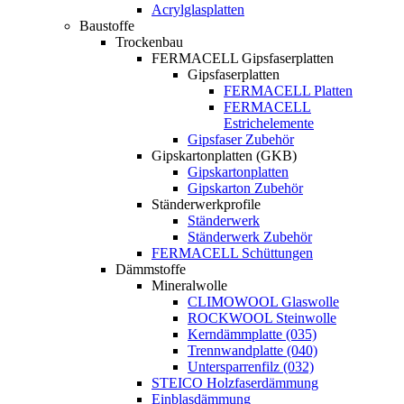
Acrylglasplatten
Baustoffe
Trockenbau
FERMACELL Gipsfaserplatten
Gipsfaserplatten
FERMACELL Platten
FERMACELL
Estrichelemente
Gipsfaser Zubehör
Gipskartonplatten (GKB)
Gipskartonplatten
Gipskarton Zubehör
Ständerwerkprofile
Ständerwerk
Ständerwerk Zubehör
FERMACELL Schüttungen
Dämmstoffe
Mineralwolle
CLIMOWOOL Glaswolle
ROCKWOOL Steinwolle
Kerndämmplatte (035)
Trennwandplatte (040)
Untersparrenfilz (032)
STEICO Holzfaserdämmung
Einblasdämmung