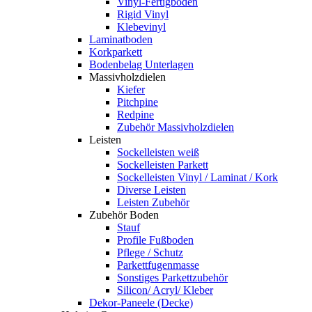
Vinyl-Fertigboden
Rigid Vinyl
Klebevinyl
Laminatboden
Korkparkett
Bodenbelag Unterlagen
Massivholzdielen
Kiefer
Pitchpine
Redpine
Zubehör Massivholzdielen
Leisten
Sockelleisten weiß
Sockelleisten Parkett
Sockelleisten Vinyl / Laminat / Kork
Diverse Leisten
Leisten Zubehör
Zubehör Boden
Stauf
Profile Fußboden
Pflege / Schutz
Parkettfugenmasse
Sonstiges Parkettzubehör
Silicon/ Acryl/ Kleber
Dekor-Paneele (Decke)