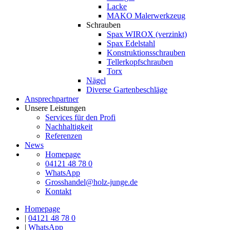
Lacke
MAKO Malerwerkzeug
Schrauben
Spax WIROX (verzinkt)
Spax Edelstahl
Konstruktionsschrauben
Tellerkopfschrauben
Torx
Nägel
Diverse Gartenbeschläge
Ansprechpartner
Unsere Leistungen
Services für den Profi
Nachhaltigkeit
Referenzen
News
Homepage
04121 48 78 0
WhatsApp
Grosshandel@holz-junge.de
Kontakt
Homepage
|
04121 48 78 0
|
WhatsApp