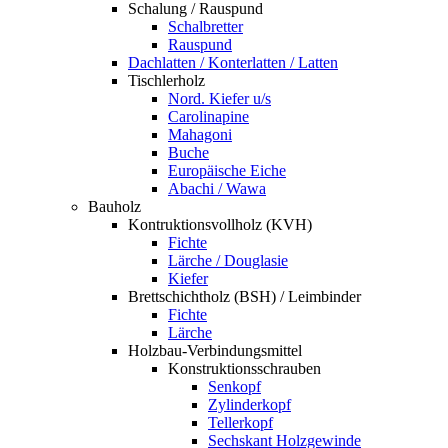
Schalung / Rauspund
Schalbretter
Rauspund
Dachlatten / Konterlatten / Latten
Tischlerholz
Nord. Kiefer u/s
Carolinapine
Mahagoni
Buche
Europäische Eiche
Abachi / Wawa
Bauholz
Kontruktionsvollholz (KVH)
Fichte
Lärche / Douglasie
Kiefer
Brettschichtholz (BSH) / Leimbinder
Fichte
Lärche
Holzbau-Verbindungsmittel
Konstruktionsschrauben
Senkopf
Zylinderkopf
Tellerkopf
Sechskant Holzgewinde