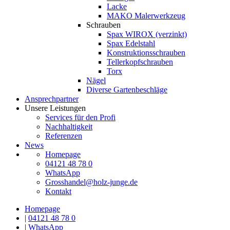
Lacke
MAKO Malerwerkzeug
Schrauben
Spax WIROX (verzinkt)
Spax Edelstahl
Konstruktionsschrauben
Tellerkopfschrauben
Torx
Nägel
Diverse Gartenbeschläge
Ansprechpartner
Unsere Leistungen
Services für den Profi
Nachhaltigkeit
Referenzen
News
Homepage
04121 48 78 0
WhatsApp
Grosshandel@holz-junge.de
Kontakt
Homepage
|
04121 48 78 0
|
WhatsApp