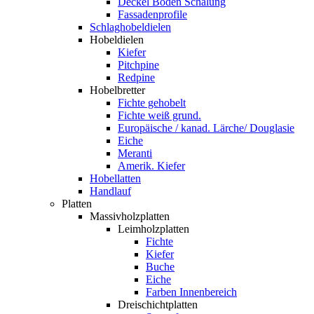
Deckel Boden Schalung
Fassadenprofile
Schlaghobeldielen
Hobeldielen
Kiefer
Pitchpine
Redpine
Hobelbretter
Fichte gehobelt
Fichte weiß grund.
Europäische / kanad. Lärche/ Douglasie
Eiche
Meranti
Amerik. Kiefer
Hobellatten
Handlauf
Platten
Massivholzplatten
Leimholzplatten
Fichte
Kiefer
Buche
Eiche
Farben Innenbereich
Dreischichtplatten