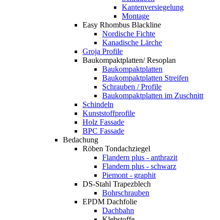
Kantenversiegelung
Montage
Easy Rhombus Blackline
Nordische Fichte
Kanadische Lärche
Groja Profile
Baukompaktplatten/ Resoplan
Baukompaktplatten
Baukompaktplatten Streifen
Schrauben / Profile
Baukompaktplatten im Zuschnitt
Schindeln
Kunststoffprofile
Holz Fassade
BPC Fassade
Bedachung
Röben Tondachziegel
Flandern plus - anthrazit
Flandern plus - schwarz
Piemont - graphit
DS-Stahl Trapezblech
Bohrschrauben
EPDM Dachfolie
Dachbahn
Klebstoffe