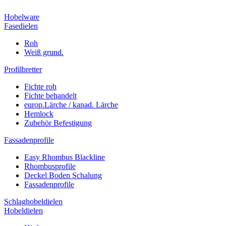
Hobelware
Fasedielen
Roh
Weiß grund.
Profilbretter
Fichte roh
Fichte behandelt
europ.Lärche / kanad. Lärche
Hemlock
Zubehör Befestigung
Fassadenprofile
Easy Rhombus Blackline
Rhombusprofile
Deckel Boden Schalung
Fassadenprofile
Schlaghobeldielen
Hobeldielen