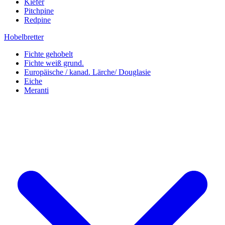
Kiefer
Pitchpine
Redpine
Hobelbretter
Fichte gehobelt
Fichte weiß grund.
Europäische / kanad. Lärche/ Douglasie
Eiche
Meranti