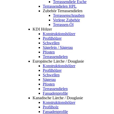
Terrassendiele Esche
Terrassendielen HPL
Zubehör Terrassendielen
Terrassenschrauben
Verlege Zubehör
Terrassen-Öl
KDI Hölzer
Konstruktionshölzer
Profilhölzer
Schwellen
Sägefein / Sägerau
Pfosten
Terrassendielen
Europäische Lärche / Douglasie
Konstruktionshölzer
Profilhölzer
Schwellen
Sägerau
Pfosten
Terrassendielen
Fassadenprofile
Kanadische Lärche / Douglasie
Konstruktionshölzer
Profilholz
Fassadenprofile