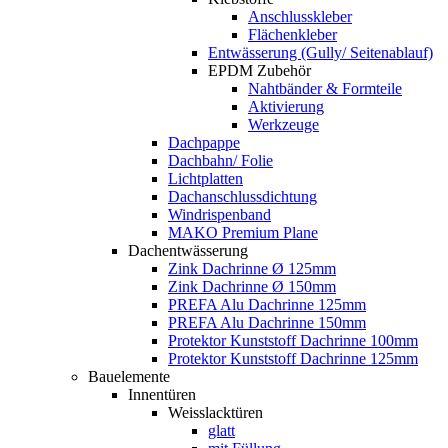
Anschlusskleber
Flächenkleber
Entwässerung (Gully/ Seitenablauf)
EPDM Zubehör
Nahtbänder & Formteile
Aktivierung
Werkzeuge
Dachpappe
Dachbahn/ Folie
Lichtplatten
Dachanschlussdichtung
Windrispenband
MAKO Premium Plane
Dachentwässerung
Zink Dachrinne Ø 125mm
Zink Dachrinne Ø 150mm
PREFA Alu Dachrinne 125mm
PREFA Alu Dachrinne 150mm
Protektor Kunststoff Dachrinne 100mm
Protektor Kunststoff Dachrinne 125mm
Bauelemente
Innentüren
Weisslacktüren
glatt