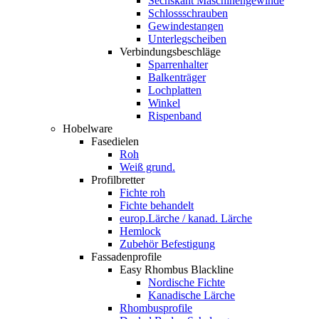
Sechskant Maschinengewinde
Schlossschrauben
Gewindestangen
Unterlegscheiben
Verbindungsbeschläge
Sparrenhalter
Balkenträger
Lochplatten
Winkel
Rispenband
Hobelware
Fasedielen
Roh
Weiß grund.
Profilbretter
Fichte roh
Fichte behandelt
europ.Lärche / kanad. Lärche
Hemlock
Zubehör Befestigung
Fassadenprofile
Easy Rhombus Blackline
Nordische Fichte
Kanadische Lärche
Rhombusprofile