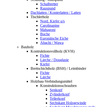
Schalbretter
Rauspund
Dachlatten / Konterlatten / Latten
Tischlerholz
Nord. Kiefer u/s
Carolinapine
Mahagoni
Buche
Europäische Eiche
Abachi / Wawa
Bauholz
Kontruktionsvollholz (KVH)
Fichte
Lärche / Douglasie
Kiefer
Brettschichtholz (BSH) / Leimbinder
Fichte
Lärche
Holzbau-Verbindungsmittel
Konstruktionsschrauben
Senkopf
Zylinderkopf
Tellerkopf
Sechskant Holzgewinde