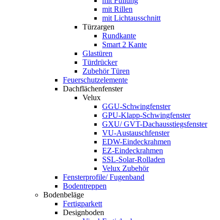
mit Füllung
mit Rillen
mit Lichtausschnitt
Türzargen
Rundkante
Smart 2 Kante
Glastüren
Türdrücker
Zubehör Türen
Feuerschutzelemente
Dachflächenfenster
Velux
GGU-Schwingfenster
GPU-Klapp-Schwingfenster
GXU/ GVT-Dachausstiegsfenster
VU-Austauschfenster
EDW-Eindeckrahmen
EZ-Eindeckrahmen
SSL-Solar-Rolladen
Velux Zubehör
Fensterprofile/ Fugenband
Bodentreppen
Bodenbeläge
Fertigparkett
Designboden