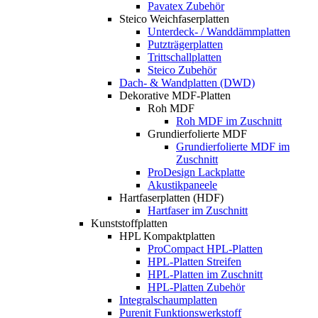
Pavatex Zubehör
Steico Weichfaserplatten
Unterdeck- / Wanddämmplatten
Putzträgerplatten
Trittschallplatten
Steico Zubehör
Dach- & Wandplatten (DWD)
Dekorative MDF-Platten
Roh MDF
Roh MDF im Zuschnitt
Grundierfolierte MDF
Grundierfolierte MDF im
Zuschnitt
ProDesign Lackplatte
Akustikpaneele
Hartfaserplatten (HDF)
Hartfaser im Zuschnitt
Kunststoffplatten
HPL Kompaktplatten
ProCompact HPL-Platten
HPL-Platten Streifen
HPL-Platten im Zuschnitt
HPL-Platten Zubehör
Integralschaumplatten
Purenit Funktionswerkstoff