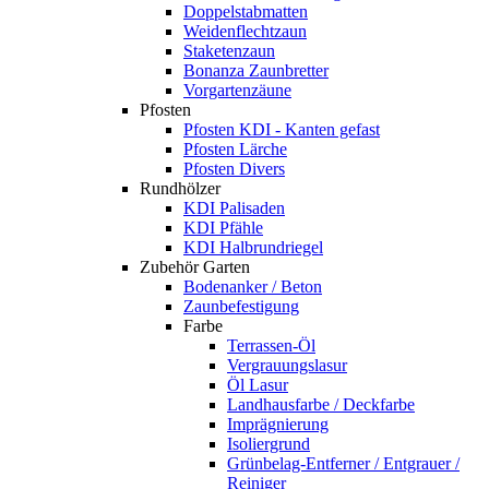
Doppelstabmatten
Weidenflechtzaun
Staketenzaun
Bonanza Zaunbretter
Vorgartenzäune
Pfosten
Pfosten KDI - Kanten gefast
Pfosten Lärche
Pfosten Divers
Rundhölzer
KDI Palisaden
KDI Pfähle
KDI Halbrundriegel
Zubehör Garten
Bodenanker / Beton
Zaunbefestigung
Farbe
Terrassen-Öl
Vergrauungslasur
Öl Lasur
Landhausfarbe / Deckfarbe
Imprägnierung
Isoliergrund
Grünbelag-Entferner / Entgrauer /
Reiniger