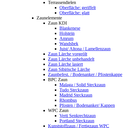
Terrassendielen
Oberfläche: geriffelt
Oberfläche: glatt
Zaunelemente
Zaun KDI
Blankenese
Holstein
Amrum
Wandsbek
Juist/ Altona / Lamellenzaun
Zaun Lärche vorgeölt
Zaun Lärche unbehandelt
Zaun Lärche lasiert
Zaun Sibirische Lärche
Zaunbefest. / Bodenanker / Pfostenkappe
BPC Zaun
Malaga / Solid Steckzaun
Tudo Steckzaun
Madrid Steckzaun
Rhombus
Pfosten / Bodenanker/ Kappen
WPC Zaun
Verti Senkrechtzaun
Portland Steckzaun
Kunststoffzaun / Fertigzaun WPC