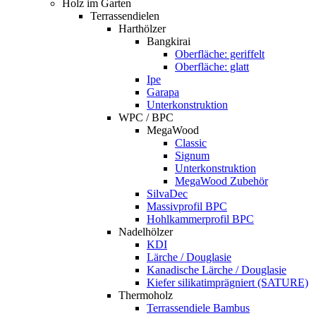
Holz im Garten
Terrassendielen
Harthölzer
Bangkirai
Oberfläche: geriffelt
Oberfläche: glatt
Ipe
Garapa
Unterkonstruktion
WPC / BPC
MegaWood
Classic
Signum
Unterkonstruktion
MegaWood Zubehör
SilvaDec
Massivprofil BPC
Hohlkammerprofil BPC
Nadelhölzer
KDI
Lärche / Douglasie
Kanadische Lärche / Douglasie
Kiefer silikatimprägniert (SATURE)
Thermoholz
Terrassendiele Bambus