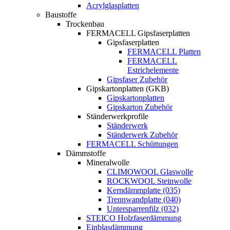
Acrylglasplatten
Baustoffe
Trockenbau
FERMACELL Gipsfaserplatten
Gipsfaserplatten
FERMACELL Platten
FERMACELL
Estrichelemente
Gipsfaser Zubehör
Gipskartonplatten (GKB)
Gipskartonplatten
Gipskarton Zubehör
Ständerwerkprofile
Ständerwerk
Ständerwerk Zubehör
FERMACELL Schüttungen
Dämmstoffe
Mineralwolle
CLIMOWOOL Glaswolle
ROCKWOOL Steinwolle
Kerndämmplatte (035)
Trennwandplatte (040)
Untersparrenfilz (032)
STEICO Holzfaserdämmung
Einblasdämmung