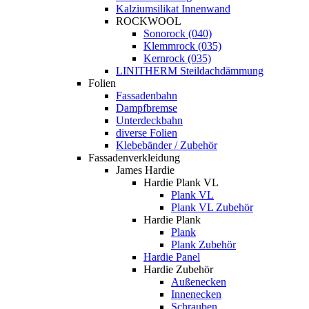
Kalziumsilikat Innenwand
ROCKWOOL
Sonorock (040)
Klemmrock (035)
Kernrock (035)
LINITHERM Steildachdämmung
Folien
Fassadenbahn
Dampfbremse
Unterdeckbahn
diverse Folien
Klebebänder / Zubehör
Fassadenverkleidung
James Hardie
Hardie Plank VL
Plank VL
Plank VL Zubehör
Hardie Plank
Plank
Plank Zubehör
Hardie Panel
Hardie Zubehör
Außenecken
Innenecken
Schrauben