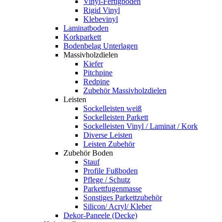
Vinyl-Fertigboden
Rigid Vinyl
Klebevinyl
Laminatboden
Korkparkett
Bodenbelag Unterlagen
Massivholzdielen
Kiefer
Pitchpine
Redpine
Zubehör Massivholzdielen
Leisten
Sockelleisten weiß
Sockelleisten Parkett
Sockelleisten Vinyl / Laminat / Kork
Diverse Leisten
Leisten Zubehör
Zubehör Boden
Stauf
Profile Fußboden
Pflege / Schutz
Parkettfugenmasse
Sonstiges Parkettzubehör
Silicon/ Acryl/ Kleber
Dekor-Paneele (Decke)