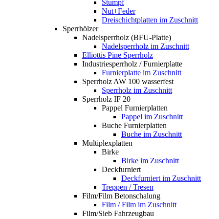
Stumpf
Nut+Feder
Dreischichtplatten im Zuschnitt
Sperrhölzer
Nadelsperrholz (BFU-Platte)
Nadelsperrholz im Zuschnitt
Elliottis Pine Sperrholz
Industriesperrholz / Furnierplatte
Furnierplatte im Zuschnitt
Sperrholz AW 100 wasserfest
Sperrholz im Zuschnitt
Sperrholz IF 20
Pappel Furnierplatten
Pappel im Zuschnitt
Buche Furnierplatten
Buche im Zuschnitt
Multiplexplatten
Birke
Birke im Zuschnitt
Deckfurniert
Deckfurniert im Zuschnitt
Treppen / Tresen
Film/Film Betonschalung
Film / Film im Zuschnitt
Film/Sieb Fahrzeugbau