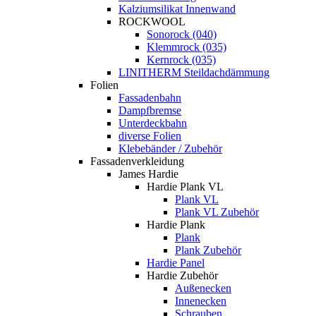
Kalziumsilikat Innenwand
ROCKWOOL
Sonorock (040)
Klemmrock (035)
Kernrock (035)
LINITHERM Steildachdämmung
Folien
Fassadenbahn
Dampfbremse
Unterdeckbahn
diverse Folien
Klebebänder / Zubehör
Fassadenverkleidung
James Hardie
Hardie Plank VL
Plank VL
Plank VL Zubehör
Hardie Plank
Plank
Plank Zubehör
Hardie Panel
Hardie Zubehör
Außenecken
Innenecken
Schrauben