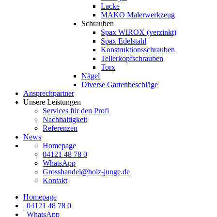
Lacke
MAKO Malerwerkzeug
Schrauben
Spax WIROX (verzinkt)
Spax Edelstahl
Konstruktionsschrauben
Tellerkopfschrauben
Torx
Nägel
Diverse Gartenbeschläge
Ansprechpartner
Unsere Leistungen
Services für den Profi
Nachhaltigkeit
Referenzen
News
Homepage
04121 48 78 0
WhatsApp
Grosshandel@holz-junge.de
Kontakt
Homepage
|
04121 48 78 0
|
WhatsApp