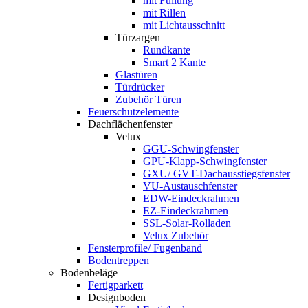
mit Füllung
mit Rillen
mit Lichtausschnitt
Türzargen
Rundkante
Smart 2 Kante
Glastüren
Türdrücker
Zubehör Türen
Feuerschutzelemente
Dachflächenfenster
Velux
GGU-Schwingfenster
GPU-Klapp-Schwingfenster
GXU/ GVT-Dachausstiegsfenster
VU-Austauschfenster
EDW-Eindeckrahmen
EZ-Eindeckrahmen
SSL-Solar-Rolladen
Velux Zubehör
Fensterprofile/ Fugenband
Bodentreppen
Bodenbeläge
Fertigparkett
Designboden