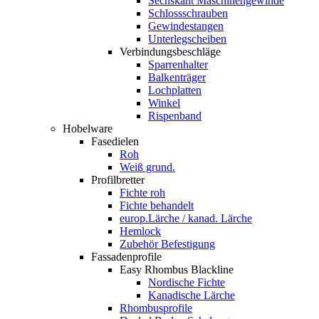
Sechskant Maschinengewinde
Schlossschrauben
Gewindestangen
Unterlegscheiben
Verbindungsbeschläge
Sparrenhalter
Balkenträger
Lochplatten
Winkel
Rispenband
Hobelware
Fasedielen
Roh
Weiß grund.
Profilbretter
Fichte roh
Fichte behandelt
europ.Lärche / kanad. Lärche
Hemlock
Zubehör Befestigung
Fassadenprofile
Easy Rhombus Blackline
Nordische Fichte
Kanadische Lärche
Rhombusprofile