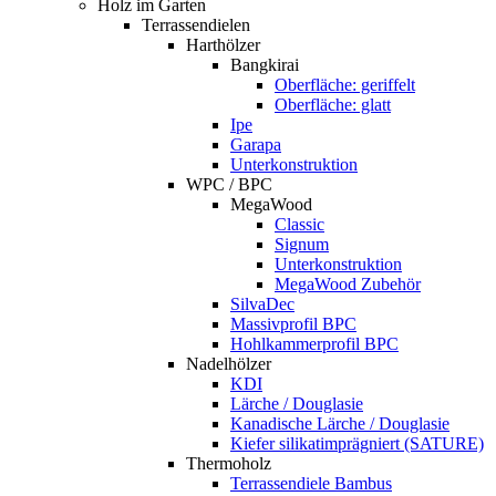
Holz im Garten
Terrassendielen
Harthölzer
Bangkirai
Oberfläche: geriffelt
Oberfläche: glatt
Ipe
Garapa
Unterkonstruktion
WPC / BPC
MegaWood
Classic
Signum
Unterkonstruktion
MegaWood Zubehör
SilvaDec
Massivprofil BPC
Hohlkammerprofil BPC
Nadelhölzer
KDI
Lärche / Douglasie
Kanadische Lärche / Douglasie
Kiefer silikatimprägniert (SATURE)
Thermoholz
Terrassendiele Bambus