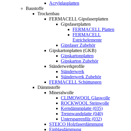
Acrylglasplatten
Baustoffe
Trockenbau
FERMACELL Gipsfaserplatten
Gipsfaserplatten
FERMACELL Platten
FERMACELL
Estrichelemente
Gipsfaser Zubehör
Gipskartonplatten (GKB)
Gipskartonplatten
Gipskarton Zubehör
Ständerwerkprofile
Ständerwerk
Ständerwerk Zubehör
FERMACELL Schüttungen
Dämmstoffe
Mineralwolle
CLIMOWOOL Glaswolle
ROCKWOOL Steinwolle
Kerndämmplatte (035)
Trennwandplatte (040)
Untersparrenfilz (032)
STEICO Holzfaserdämmung
Einblasdämmung