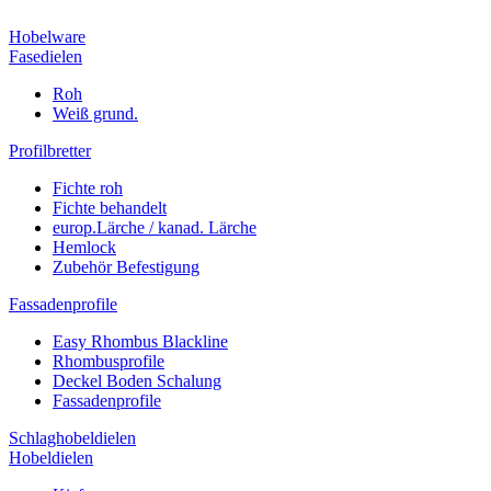
Hobelware
Fasedielen
Roh
Weiß grund.
Profilbretter
Fichte roh
Fichte behandelt
europ.Lärche / kanad. Lärche
Hemlock
Zubehör Befestigung
Fassadenprofile
Easy Rhombus Blackline
Rhombusprofile
Deckel Boden Schalung
Fassadenprofile
Schlaghobeldielen
Hobeldielen