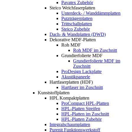
Pavatex Zubehör
Steico Weichfaserplatten
Unterdeck- / Wanddämmplatten
Putzträgerplatten
Trittschallplatten
Steico Zubehör
Dach- & Wandplatten (DWD)
Dekorative MDF-Platten
Roh MDF
Roh MDF im Zuschnitt
Grundierfolierte MDF
Grundierfolierte MDF im
Zuschnitt
ProDesign Lackplatte
Akustikpaneele
Hartfaserplatten (HDF)
Hartfaser im Zuschnitt
Kunststoffplatten
HPL Kompaktplatten
ProCompact HPL-Platten
HPL-Platten Streifen
HPL-Platten im Zuschnitt
HPL-Platten Zubehör
Integralschaumplatten
Purenit Funktionswerkstoff