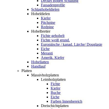
Deckel Boden Schalung
Fassadenprofile
Schlaghobeldielen
Hobeldielen
Kiefer
Pitchpine
Redpine
Hobelbretter
Fichte gehobelt
Fichte weiß grund.
Europäische / kanad. Lärche/ Douglasie
Eiche
Meranti
Amerik. Kiefer
Hobellatten
Handlauf
Platten
Massivholzplatten
Leimholzplatten
Fichte
Kiefer
Buche
Eiche
Farben Innenbereich
Dreischichtplatten