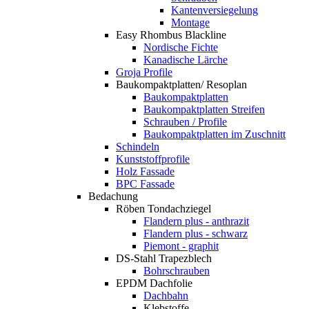
Kantenversiegelung
Montage
Easy Rhombus Blackline
Nordische Fichte
Kanadische Lärche
Groja Profile
Baukompaktplatten/ Resoplan
Baukompaktplatten
Baukompaktplatten Streifen
Schrauben / Profile
Baukompaktplatten im Zuschnitt
Schindeln
Kunststoffprofile
Holz Fassade
BPC Fassade
Bedachung
Röben Tondachziegel
Flandern plus - anthrazit
Flandern plus - schwarz
Piemont - graphit
DS-Stahl Trapezblech
Bohrschrauben
EPDM Dachfolie
Dachbahn
Klebstoffe