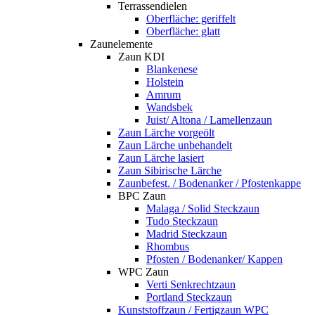
Terrassendielen
Oberfläche: geriffelt
Oberfläche: glatt
Zaunelemente
Zaun KDI
Blankenese
Holstein
Amrum
Wandsbek
Juist/ Altona / Lamellenzaun
Zaun Lärche vorgeölt
Zaun Lärche unbehandelt
Zaun Lärche lasiert
Zaun Sibirische Lärche
Zaunbefest. / Bodenanker / Pfostenkappe
BPC Zaun
Malaga / Solid Steckzaun
Tudo Steckzaun
Madrid Steckzaun
Rhombus
Pfosten / Bodenanker/ Kappen
WPC Zaun
Verti Senkrechtzaun
Portland Steckzaun
Kunststoffzaun / Fertigzaun WPC