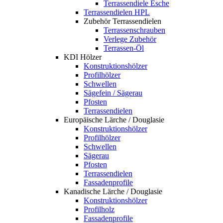
Terrassendiele Esche
Terrassendielen HPL
Zubehör Terrassendielen
Terrassenschrauben
Verlege Zubehör
Terrassen-Öl
KDI Hölzer
Konstruktionshölzer
Profilhölzer
Schwellen
Sägefein / Sägerau
Pfosten
Terrassendielen
Europäische Lärche / Douglasie
Konstruktionshölzer
Profilhölzer
Schwellen
Sägerau
Pfosten
Terrassendielen
Fassadenprofile
Kanadische Lärche / Douglasie
Konstruktionshölzer
Profilholz
Fassadenprofile