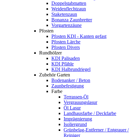
Doppelstabmatten
Weidenflechtzaun
Staketenzaun
Bonanza Zaunbretter
Vorgartenzäune
Pfosten
Pfosten KDI - Kanten gefast
Pfosten Lärche
Pfosten Divers
Rundhölzer
KDI Palisaden
KDI Pfähle
KDI Halbrundriegel
Zubehör Garten
Bodenanker / Beton
Zaunbefestigung
Farbe
Terrassen-Öl
Vergrauungslasur
Öl Lasur
Landhausfarbe / Deckfarbe
Imprägnierung
Isoliergrund
Grünbelag-Entferner / Entgrauer /
Reiniger