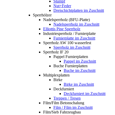
Stumpf
Nut+Feder
Dreischichtplatten im Zuschnitt
Sperrhölzer
Nadelsperrholz (BFU-Platte)
Nadelsperrholz im Zuschnitt
Elliottis Pine Sperrholz
Industriesperrholz / Furnierplatte
Furnierplatte im Zuschnitt
Sperrholz AW 100 wasserfest
Sperrholz im Zuschnitt
Sperrholz IF 20
Pappel Furnierplatten
Pappel im Zuschnitt
Buche Furnierplatten
Buche im Zuschnitt
Multiplexplatten
Birke
Birke im Zuschnitt
Deckfurniert
Deckfurniert im Zuschnitt
Treppen / Tresen
Film/Film Betonschalung
Film / Film im Zuschnitt
Film/Sieb Fahrzeugbau