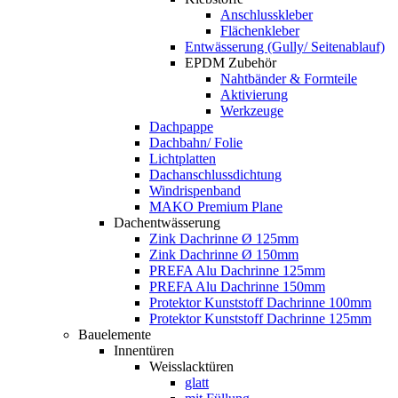
Anschlusskleber
Flächenkleber
Entwässerung (Gully/ Seitenablauf)
EPDM Zubehör
Nahtbänder & Formteile
Aktivierung
Werkzeuge
Dachpappe
Dachbahn/ Folie
Lichtplatten
Dachanschlussdichtung
Windrispenband
MAKO Premium Plane
Dachentwässerung
Zink Dachrinne Ø 125mm
Zink Dachrinne Ø 150mm
PREFA Alu Dachrinne 125mm
PREFA Alu Dachrinne 150mm
Protektor Kunststoff Dachrinne 100mm
Protektor Kunststoff Dachrinne 125mm
Bauelemente
Innentüren
Weisslacktüren
glatt