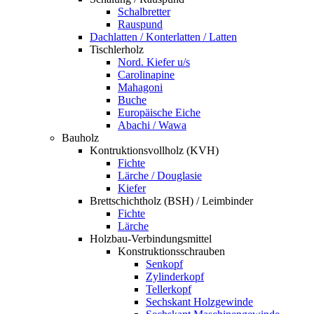
Schalbretter
Rauspund
Dachlatten / Konterlatten / Latten
Tischlerholz
Nord. Kiefer u/s
Carolinapine
Mahagoni
Buche
Europäische Eiche
Abachi / Wawa
Bauholz
Kontruktionsvollholz (KVH)
Fichte
Lärche / Douglasie
Kiefer
Brettschichtholz (BSH) / Leimbinder
Fichte
Lärche
Holzbau-Verbindungsmittel
Konstruktionsschrauben
Senkopf
Zylinderkopf
Tellerkopf
Sechskant Holzgewinde