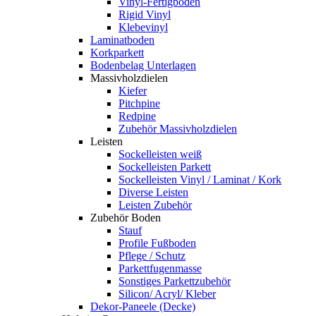
Vinyl-Fertigboden
Rigid Vinyl
Klebevinyl
Laminatboden
Korkparkett
Bodenbelag Unterlagen
Massivholzdielen
Kiefer
Pitchpine
Redpine
Zubehör Massivholzdielen
Leisten
Sockelleisten weiß
Sockelleisten Parkett
Sockelleisten Vinyl / Laminat / Kork
Diverse Leisten
Leisten Zubehör
Zubehör Boden
Stauf
Profile Fußboden
Pflege / Schutz
Parkettfugenmasse
Sonstiges Parkettzubehör
Silicon/ Acryl/ Kleber
Dekor-Paneele (Decke)