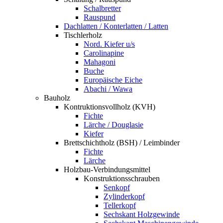
Schalbretter
Rauspund
Dachlatten / Konterlatten / Latten
Tischlerholz
Nord. Kiefer u/s
Carolinapine
Mahagoni
Buche
Europäische Eiche
Abachi / Wawa
Bauholz
Kontruktionsvollholz (KVH)
Fichte
Lärche / Douglasie
Kiefer
Brettschichtholz (BSH) / Leimbinder
Fichte
Lärche
Holzbau-Verbindungsmittel
Konstruktionsschrauben
Senkopf
Zylinderkopf
Tellerkopf
Sechskant Holzgewinde