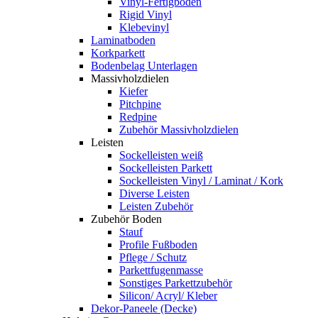
Vinyl-Fertigboden
Rigid Vinyl
Klebevinyl
Laminatboden
Korkparkett
Bodenbelag Unterlagen
Massivholzdielen
Kiefer
Pitchpine
Redpine
Zubehör Massivholzdielen
Leisten
Sockelleisten weiß
Sockelleisten Parkett
Sockelleisten Vinyl / Laminat / Kork
Diverse Leisten
Leisten Zubehör
Zubehör Boden
Stauf
Profile Fußboden
Pflege / Schutz
Parkettfugenmasse
Sonstiges Parkettzubehör
Silicon/ Acryl/ Kleber
Dekor-Paneele (Decke)