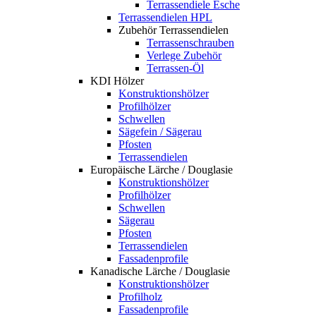
Terrassendiele Esche
Terrassendielen HPL
Zubehör Terrassendielen
Terrassenschrauben
Verlege Zubehör
Terrassen-Öl
KDI Hölzer
Konstruktionshölzer
Profilhölzer
Schwellen
Sägefein / Sägerau
Pfosten
Terrassendielen
Europäische Lärche / Douglasie
Konstruktionshölzer
Profilhölzer
Schwellen
Sägerau
Pfosten
Terrassendielen
Fassadenprofile
Kanadische Lärche / Douglasie
Konstruktionshölzer
Profilholz
Fassadenprofile