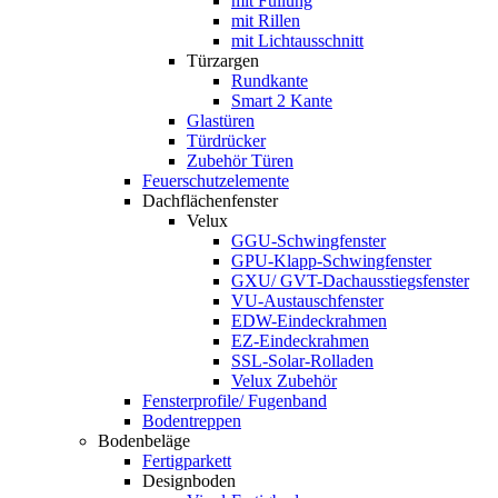
mit Füllung
mit Rillen
mit Lichtausschnitt
Türzargen
Rundkante
Smart 2 Kante
Glastüren
Türdrücker
Zubehör Türen
Feuerschutzelemente
Dachflächenfenster
Velux
GGU-Schwingfenster
GPU-Klapp-Schwingfenster
GXU/ GVT-Dachausstiegsfenster
VU-Austauschfenster
EDW-Eindeckrahmen
EZ-Eindeckrahmen
SSL-Solar-Rolladen
Velux Zubehör
Fensterprofile/ Fugenband
Bodentreppen
Bodenbeläge
Fertigparkett
Designboden