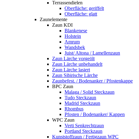
Terrassendielen
Oberfläche: geriffelt
Oberfläche: glatt
Zaunelemente
Zaun KDI
Blankenese
Holstein
Amrum
Wandsbek
Juist/ Altona / Lamellenzaun
Zaun Lärche vorgeölt
Zaun Lärche unbehandelt
Zaun Lärche lasiert
Zaun Sibirische Lärche
Zaunbefest. / Bodenanker / Pfostenkappe
BPC Zaun
Malaga / Solid Steckzaun
Tudo Steckzaun
Madrid Steckzaun
Rhombus
Pfosten / Bodenanker/ Kappen
WPC Zaun
Verti Senkrechtzaun
Portland Steckzaun
Kunststoffzaun / Fertigzaun WPC