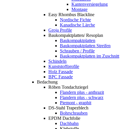
Kantenversiegelung
Montage
Easy Rhombus Blackline
Nordische Fichte
Kanadische Lärche
Groja Profile
Baukompaktplatten/ Resoplan
Baukompaktplatten
Baukompaktplatten Streifen
Schrauben / Profile
Baukompaktplatten im Zuschnitt
Schindeln
Kunststoffprofile
Holz Fassade
BPC Fassade
Bedachung
Röben Tondachziegel
Flandern plus - anthrazit
Flandern plus - schwarz
Piemont - graphit
DS-Stahl Trapezblech
Bohrschrauben
EPDM Dachfolie
Dachbahn
Klebstoffe