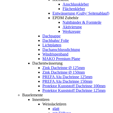
Anschlusskleber
Flächenkleber
Entwässerung (Gully/ Seitenablauf)
EPDM Zubehör
Nahtbänder & Formteile
Aktivierung
Werkzeuge
Dachpappe
Dachbahn/ Folie
Lichtplatten
Dachanschlussdichtung
Windrispenband
MAKO Premium Plane
Dachentwässerung
Zink Dachrinne Ø 125mm
Zink Dachrinne Ø 150mm
PREFA Alu Dachrinne 125mm
PREFA Alu Dachrinne 150mm
Protektor Kunststoff Dachrinne 100mm
Protektor Kunststoff Dachrinne 125mm
Bauelemente
Innentüren
Weisslacktüren
glatt