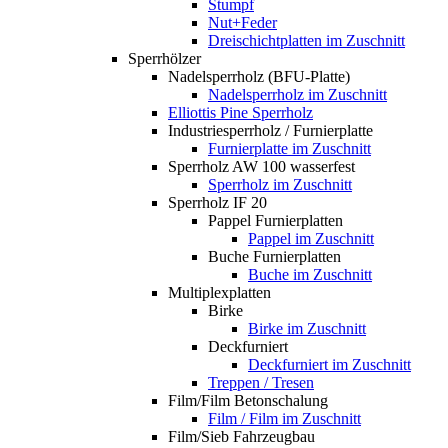
Stumpf
Nut+Feder
Dreischichtplatten im Zuschnitt
Sperrhölzer
Nadelsperrholz (BFU-Platte)
Nadelsperrholz im Zuschnitt
Elliottis Pine Sperrholz
Industriesperrholz / Furnierplatte
Furnierplatte im Zuschnitt
Sperrholz AW 100 wasserfest
Sperrholz im Zuschnitt
Sperrholz IF 20
Pappel Furnierplatten
Pappel im Zuschnitt
Buche Furnierplatten
Buche im Zuschnitt
Multiplexplatten
Birke
Birke im Zuschnitt
Deckfurniert
Deckfurniert im Zuschnitt
Treppen / Tresen
Film/Film Betonschalung
Film / Film im Zuschnitt
Film/Sieb Fahrzeugbau