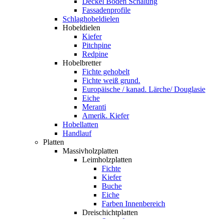
Deckel Boden Schalung
Fassadenprofile
Schlaghobeldielen
Hobeldielen
Kiefer
Pitchpine
Redpine
Hobelbretter
Fichte gehobelt
Fichte weiß grund.
Europäische / kanad. Lärche/ Douglasie
Eiche
Meranti
Amerik. Kiefer
Hobellatten
Handlauf
Platten
Massivholzplatten
Leimholzplatten
Fichte
Kiefer
Buche
Eiche
Farben Innenbereich
Dreischichtplatten