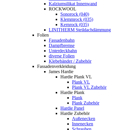
Kalziumsilikat Innenwand
ROCKWOOL
Sonorock (040)
Klemmrock (035)
Kernrock (035)
LINITHERM Steildachdämmung
Folien
Fassadenbahn
Dampfbremse
Unterdeckbahn
diverse Folien
Klebebänder / Zubehör
Fassadenverkleidung
James Hardie
Hardie Plank VL
Plank VL
Plank VL Zubehör
Hardie Plank
Plank
Plank Zubehör
Hardie Panel
Hardie Zubehör
Außenecken
Innenecken
Schrauben