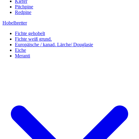
Kiefer
Pitchpine
Redpine
Hobelbretter
Fichte gehobelt
Fichte weiß grund.
Europäische / kanad. Lärche/ Douglasie
Eiche
Meranti