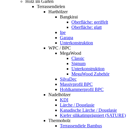
Holz im Garten
Terrassendielen
Harthölzer
Bangkirai
Oberfläche: geriffelt
Oberfläche: glatt
Ipe
Garapa
Unterkonstruktion
WPC / BPC
MegaWood
Classic
Signum
Unterkonstruktion
MegaWood Zubehör
SilvaDec
Massivprofil BPC
Hohlkammerprofil BPC
Nadelhölzer
KDI
Lärche / Douglasie
Kanadische Lärche / Douglasie
Kiefer silikatimprägniert (SATURE)
Thermoholz
Terrassendiele Bambus