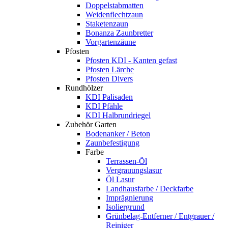
Doppelstabmatten
Weidenflechtzaun
Staketenzaun
Bonanza Zaunbretter
Vorgartenzäune
Pfosten
Pfosten KDI - Kanten gefast
Pfosten Lärche
Pfosten Divers
Rundhölzer
KDI Palisaden
KDI Pfähle
KDI Halbrundriegel
Zubehör Garten
Bodenanker / Beton
Zaunbefestigung
Farbe
Terrassen-Öl
Vergrauungslasur
Öl Lasur
Landhausfarbe / Deckfarbe
Imprägnierung
Isoliergrund
Grünbelag-Entferner / Entgrauer /
Reiniger