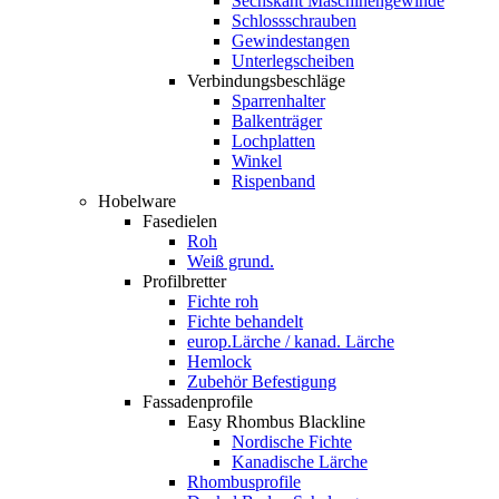
Sechskant Maschinengewinde
Schlossschrauben
Gewindestangen
Unterlegscheiben
Verbindungsbeschläge
Sparrenhalter
Balkenträger
Lochplatten
Winkel
Rispenband
Hobelware
Fasedielen
Roh
Weiß grund.
Profilbretter
Fichte roh
Fichte behandelt
europ.Lärche / kanad. Lärche
Hemlock
Zubehör Befestigung
Fassadenprofile
Easy Rhombus Blackline
Nordische Fichte
Kanadische Lärche
Rhombusprofile