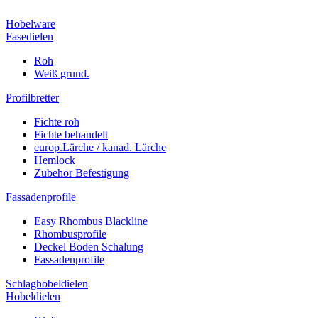
Hobelware
Fasedielen
Roh
Weiß grund.
Profilbretter
Fichte roh
Fichte behandelt
europ.Lärche / kanad. Lärche
Hemlock
Zubehör Befestigung
Fassadenprofile
Easy Rhombus Blackline
Rhombusprofile
Deckel Boden Schalung
Fassadenprofile
Schlaghobeldielen
Hobeldielen