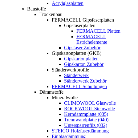
Acrylglasplatten
Baustoffe
Trockenbau
FERMACELL Gipsfaserplatten
Gipsfaserplatten
FERMACELL Platten
FERMACELL
Estrichelemente
Gipsfaser Zubehör
Gipskartonplatten (GKB)
Gipskartonplatten
Gipskarton Zubehör
Ständerwerkprofile
Ständerwerk
Ständerwerk Zubehör
FERMACELL Schüttungen
Dämmstoffe
Mineralwolle
CLIMOWOOL Glaswolle
ROCKWOOL Steinwolle
Kerndämmplatte (035)
Trennwandplatte (040)
Untersparrenfilz (032)
STEICO Holzfaserdämmung
Einblasdämmung