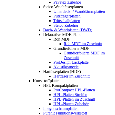
Pavatex Zubehör
Steico Weichfaserplatten
Unterdeck- / Wanddämmplatten
Putzträgerplatten
Trittschallplatten
Steico Zubehör
Dach- & Wandplatten (DWD)
Dekorative MDF-Platten
Roh MDF
Roh MDF im Zuschnitt
Grundierfolierte MDF
Grundierfolierte MDF im
Zuschnitt
ProDesign Lackplatte
Akustikpaneele
Hartfaserplatten (HDF)
Hartfaser im Zuschnitt
Kunststoffplatten
HPL Kompaktplatten
ProCompact HPL-Platten
HPL-Platten Streifen
HPL-Platten im Zuschnitt
HPL-Platten Zubehör
Integralschaumplatten
Purenit Funktionswerkstoff