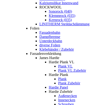
Kalziumsilikat Innenwand
ROCKWOOL
Sonorock (040)
Klemmrock (035)
Kernrock (035)
LINITHERM Steildachdämmung
Folien
Fassadenbahn
Dampfbremse
Unterdeckbahn
diverse Folien
Klebebänder / Zubehör
Fassadenverkleidung
James Hardie
Hardie Plank VL
Plank VL
Plank VL Zubehör
Hardie Plank
Plank
Plank Zubehör
Hardie Panel
Hardie Zubehör
Außenecken
Innenecken
Schrauben