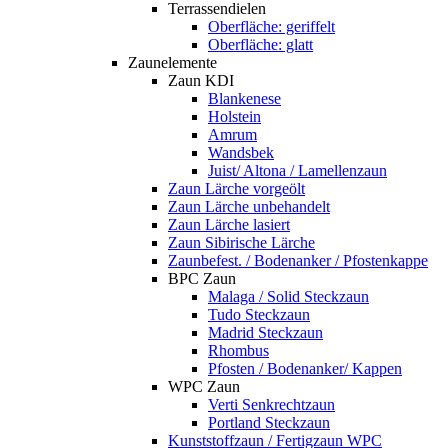
Terrassendielen
Oberfläche: geriffelt
Oberfläche: glatt
Zaunelemente
Zaun KDI
Blankenese
Holstein
Amrum
Wandsbek
Juist/ Altona / Lamellenzaun
Zaun Lärche vorgeölt
Zaun Lärche unbehandelt
Zaun Lärche lasiert
Zaun Sibirische Lärche
Zaunbefest. / Bodenanker / Pfostenkappe
BPC Zaun
Malaga / Solid Steckzaun
Tudo Steckzaun
Madrid Steckzaun
Rhombus
Pfosten / Bodenanker/ Kappen
WPC Zaun
Verti Senkrechtzaun
Portland Steckzaun
Kunststoffzaun / Fertigzaun WPC