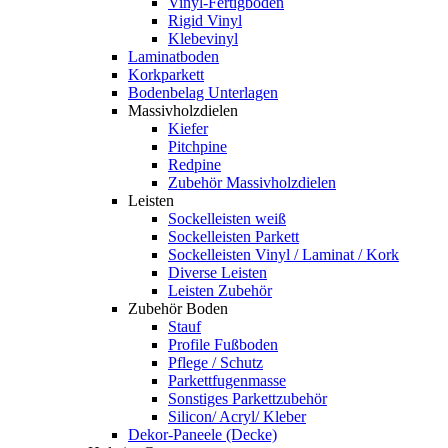
Vinyl-Fertigboden
Rigid Vinyl
Klebevinyl
Laminatboden
Korkparkett
Bodenbelag Unterlagen
Massivholzdielen
Kiefer
Pitchpine
Redpine
Zubehör Massivholzdielen
Leisten
Sockelleisten weiß
Sockelleisten Parkett
Sockelleisten Vinyl / Laminat / Kork
Diverse Leisten
Leisten Zubehör
Zubehör Boden
Stauf
Profile Fußboden
Pflege / Schutz
Parkettfugenmasse
Sonstiges Parkettzubehör
Silicon/ Acryl/ Kleber
Dekor-Paneele (Decke)