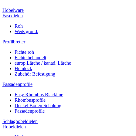
Hobelware
Fasedielen
Roh
Weiß grund.
Profilbretter
Fichte roh
Fichte behandelt
europ.Lärche / kanad. Lärche
Hemlock
Zubehör Befestigung
Fassadenprofile
Easy Rhombus Blackline
Rhombusprofile
Deckel Boden Schalung
Fassadenprofile
Schlaghobeldielen
Hobeldielen