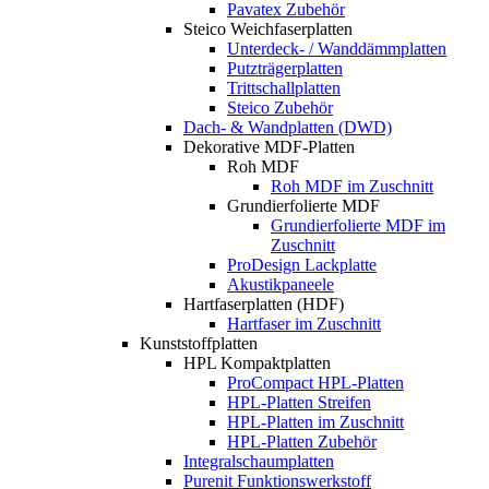
Pavatex Zubehör
Steico Weichfaserplatten
Unterdeck- / Wanddämmplatten
Putzträgerplatten
Trittschallplatten
Steico Zubehör
Dach- & Wandplatten (DWD)
Dekorative MDF-Platten
Roh MDF
Roh MDF im Zuschnitt
Grundierfolierte MDF
Grundierfolierte MDF im
Zuschnitt
ProDesign Lackplatte
Akustikpaneele
Hartfaserplatten (HDF)
Hartfaser im Zuschnitt
Kunststoffplatten
HPL Kompaktplatten
ProCompact HPL-Platten
HPL-Platten Streifen
HPL-Platten im Zuschnitt
HPL-Platten Zubehör
Integralschaumplatten
Purenit Funktionswerkstoff