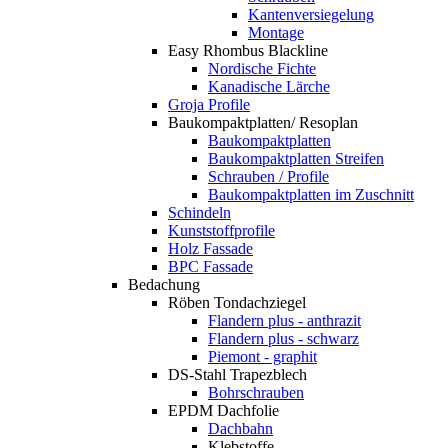
Kantenversiegelung
Montage
Easy Rhombus Blackline
Nordische Fichte
Kanadische Lärche
Groja Profile
Baukompaktplatten/ Resoplan
Baukompaktplatten
Baukompaktplatten Streifen
Schrauben / Profile
Baukompaktplatten im Zuschnitt
Schindeln
Kunststoffprofile
Holz Fassade
BPC Fassade
Bedachung
Röben Tondachziegel
Flandern plus - anthrazit
Flandern plus - schwarz
Piemont - graphit
DS-Stahl Trapezblech
Bohrschrauben
EPDM Dachfolie
Dachbahn
Klebstoffe