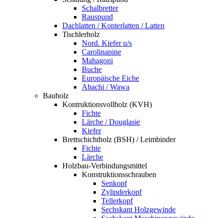
Schalbretter
Rauspund
Dachlatten / Konterlatten / Latten
Tischlerholz
Nord. Kiefer u/s
Carolinapine
Mahagoni
Buche
Europäische Eiche
Abachi / Wawa
Bauholz
Kontruktionsvollholz (KVH)
Fichte
Lärche / Douglasie
Kiefer
Brettschichtholz (BSH) / Leimbinder
Fichte
Lärche
Holzbau-Verbindungsmittel
Konstruktionsschrauben
Senkopf
Zylinderkopf
Tellerkopf
Sechskant Holzgewinde