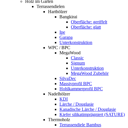
Holz im Garten
Terrassendielen
Harthölzer
Bangkirai
Oberfläche: geriffelt
Oberfläche: glatt
Ipe
Garapa
Unterkonstruktion
WPC / BPC
MegaWood
Classic
Signum
Unterkonstruktion
MegaWood Zubehör
SilvaDec
Massivprofil BPC
Hohlkammerprofil BPC
Nadelhölzer
KDI
Lärche / Douglasie
Kanadische Lärche / Douglasie
Kiefer silikatimprägniert (SATURE)
Thermoholz
Terrassendiele Bambus