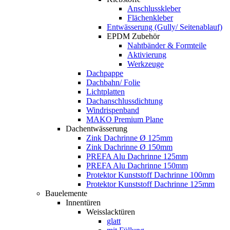
Anschlusskleber
Flächenkleber
Entwässerung (Gully/ Seitenablauf)
EPDM Zubehör
Nahtbänder & Formteile
Aktivierung
Werkzeuge
Dachpappe
Dachbahn/ Folie
Lichtplatten
Dachanschlussdichtung
Windrispenband
MAKO Premium Plane
Dachentwässerung
Zink Dachrinne Ø 125mm
Zink Dachrinne Ø 150mm
PREFA Alu Dachrinne 125mm
PREFA Alu Dachrinne 150mm
Protektor Kunststoff Dachrinne 100mm
Protektor Kunststoff Dachrinne 125mm
Bauelemente
Innentüren
Weisslacktüren
glatt