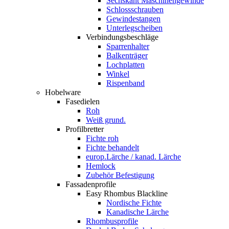
Sechskant Maschinengewinde
Schlossschrauben
Gewindestangen
Unterlegscheiben
Verbindungsbeschläge
Sparrenhalter
Balkenträger
Lochplatten
Winkel
Rispenband
Hobelware
Fasedielen
Roh
Weiß grund.
Profilbretter
Fichte roh
Fichte behandelt
europ.Lärche / kanad. Lärche
Hemlock
Zubehör Befestigung
Fassadenprofile
Easy Rhombus Blackline
Nordische Fichte
Kanadische Lärche
Rhombusprofile