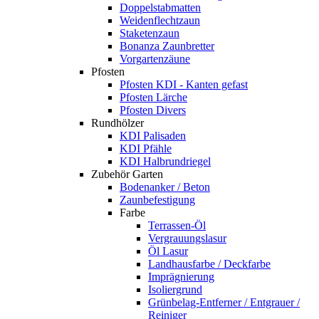
Doppelstabmatten
Weidenflechtzaun
Staketenzaun
Bonanza Zaunbretter
Vorgartenzäune
Pfosten
Pfosten KDI - Kanten gefast
Pfosten Lärche
Pfosten Divers
Rundhölzer
KDI Palisaden
KDI Pfähle
KDI Halbrundriegel
Zubehör Garten
Bodenanker / Beton
Zaunbefestigung
Farbe
Terrassen-Öl
Vergrauungslasur
Öl Lasur
Landhausfarbe / Deckfarbe
Imprägnierung
Isoliergrund
Grünbelag-Entferner / Entgrauer /
Reiniger