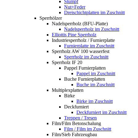
Stumpf
Nut+Feder
Dreischichtplatten im Zuschnitt
Sperrhölzer
Nadelsperrholz (BFU-Platte)
Nadelsperrholz im Zuschnitt
Elliottis Pine Sperrholz
Industriesperrholz / Furnierplatte
Furnierplatte im Zuschnitt
Sperrholz AW 100 wasserfest
Sperrholz im Zuschnitt
Sperrholz IF 20
Pappel Furnierplatten
Pappel im Zuschnitt
Buche Furnierplatten
Buche im Zuschnitt
Multiplexplatten
Birke
Birke im Zuschnitt
Deckfurniert
Deckfurniert im Zuschnitt
Treppen / Tresen
Film/Film Betonschalung
Film / Film im Zuschnitt
Film/Sieb Fahrzeugbau