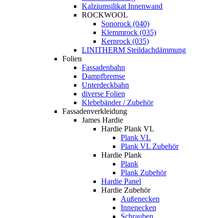
Kalziumsilikat Innenwand
ROCKWOOL
Sonorock (040)
Klemmrock (035)
Kernrock (035)
LINITHERM Steildachdämmung
Folien
Fassadenbahn
Dampfbremse
Unterdeckbahn
diverse Folien
Klebebänder / Zubehör
Fassadenverkleidung
James Hardie
Hardie Plank VL
Plank VL
Plank VL Zubehör
Hardie Plank
Plank
Plank Zubehör
Hardie Panel
Hardie Zubehör
Außenecken
Innenecken
Schrauben