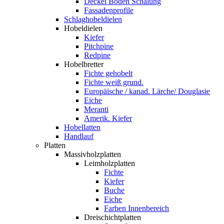
Deckel Boden Schalung
Fassadenprofile
Schlaghobeldielen
Hobeldielen
Kiefer
Pitchpine
Redpine
Hobelbretter
Fichte gehobelt
Fichte weiß grund.
Europäische / kanad. Lärche/ Douglasie
Eiche
Meranti
Amerik. Kiefer
Hobellatten
Handlauf
Platten
Massivholzplatten
Leimholzplatten
Fichte
Kiefer
Buche
Eiche
Farben Innenbereich
Dreischichtplatten