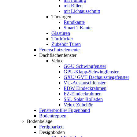
mit Füllung
mit Rillen
mit Lichtausschnitt
Türzargen
Rundkante
Smart 2 Kante
Glastüren
Türdrücker
Zubehör Türen
Feuerschutzelemente
Dachflächenfenster
Velux
GGU-Schwingfenster
GPU-Klapp-Schwingfenster
GXU/ GVT-Dachausstiegsfenster
VU-Austauschfenster
EDW-Eindeckrahmen
EZ-Eindeckrahmen
SSL-Solar-Rolladen
Velux Zubehör
Fensterprofile/ Fugenband
Bodentreppen
Bodenbeläge
Fertigparkett
Designboden