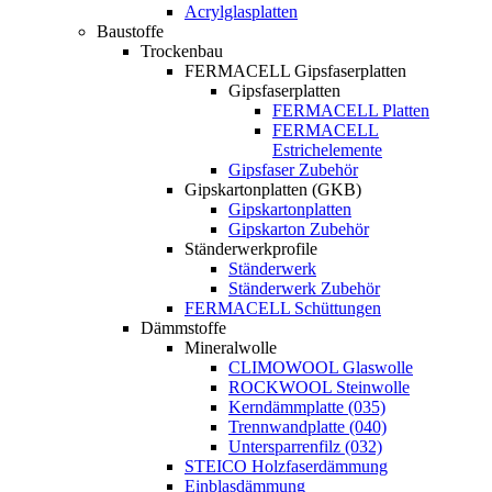
Acrylglasplatten
Baustoffe
Trockenbau
FERMACELL Gipsfaserplatten
Gipsfaserplatten
FERMACELL Platten
FERMACELL
Estrichelemente
Gipsfaser Zubehör
Gipskartonplatten (GKB)
Gipskartonplatten
Gipskarton Zubehör
Ständerwerkprofile
Ständerwerk
Ständerwerk Zubehör
FERMACELL Schüttungen
Dämmstoffe
Mineralwolle
CLIMOWOOL Glaswolle
ROCKWOOL Steinwolle
Kerndämmplatte (035)
Trennwandplatte (040)
Untersparrenfilz (032)
STEICO Holzfaserdämmung
Einblasdämmung