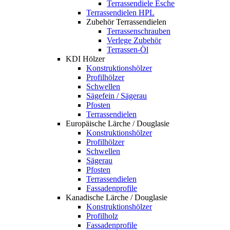
Terrassendiele Esche
Terrassendielen HPL
Zubehör Terrassendielen
Terrassenschrauben
Verlege Zubehör
Terrassen-Öl
KDI Hölzer
Konstruktionshölzer
Profilhölzer
Schwellen
Sägefein / Sägerau
Pfosten
Terrassendielen
Europäische Lärche / Douglasie
Konstruktionshölzer
Profilhölzer
Schwellen
Sägerau
Pfosten
Terrassendielen
Fassadenprofile
Kanadische Lärche / Douglasie
Konstruktionshölzer
Profilholz
Fassadenprofile