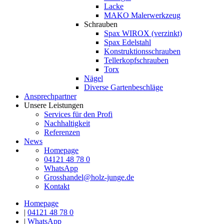
Lacke
MAKO Malerwerkzeug
Schrauben
Spax WIROX (verzinkt)
Spax Edelstahl
Konstruktionsschrauben
Tellerkopfschrauben
Torx
Nägel
Diverse Gartenbeschläge
Ansprechpartner
Unsere Leistungen
Services für den Profi
Nachhaltigkeit
Referenzen
News
Homepage
04121 48 78 0
WhatsApp
Grosshandel@holz-junge.de
Kontakt
Homepage
|
04121 48 78 0
|
WhatsApp