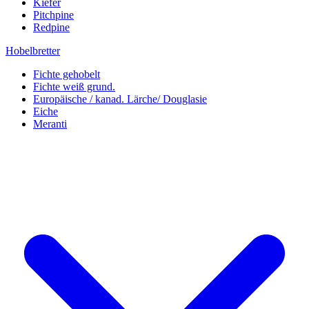
Kiefer
Pitchpine
Redpine
Hobelbretter
Fichte gehobelt
Fichte weiß grund.
Europäische / kanad. Lärche/ Douglasie
Eiche
Meranti