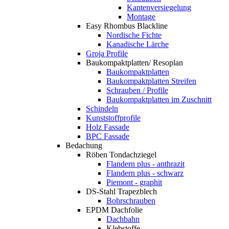
Kantenversiegelung
Montage
Easy Rhombus Blackline
Nordische Fichte
Kanadische Lärche
Groja Profile
Baukompaktplatten/ Resoplan
Baukompaktplatten
Baukompaktplatten Streifen
Schrauben / Profile
Baukompaktplatten im Zuschnitt
Schindeln
Kunststoffprofile
Holz Fassade
BPC Fassade
Bedachung
Röben Tondachziegel
Flandern plus - anthrazit
Flandern plus - schwarz
Piemont - graphit
DS-Stahl Trapezblech
Bohrschrauben
EPDM Dachfolie
Dachbahn
Klebstoffe