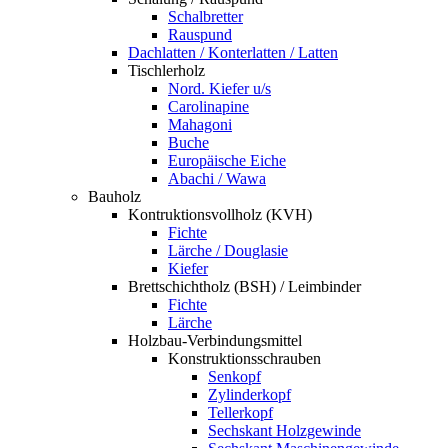
Schalbretter
Rauspund
Dachlatten / Konterlatten / Latten
Tischlerholz
Nord. Kiefer u/s
Carolinapine
Mahagoni
Buche
Europäische Eiche
Abachi / Wawa
Bauholz
Kontruktionsvollholz (KVH)
Fichte
Lärche / Douglasie
Kiefer
Brettschichtholz (BSH) / Leimbinder
Fichte
Lärche
Holzbau-Verbindungsmittel
Konstruktionsschrauben
Senkopf
Zylinderkopf
Tellerkopf
Sechskant Holzgewinde