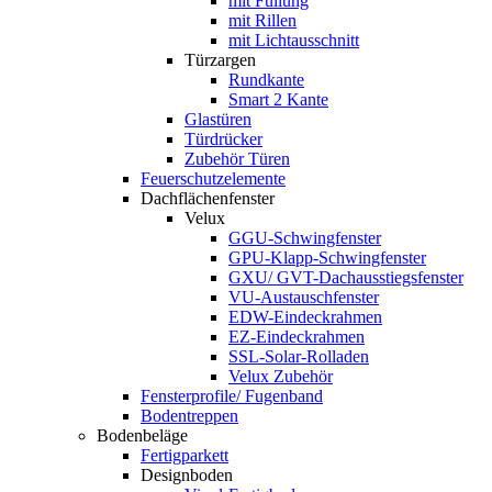
mit Füllung
mit Rillen
mit Lichtausschnitt
Türzargen
Rundkante
Smart 2 Kante
Glastüren
Türdrücker
Zubehör Türen
Feuerschutzelemente
Dachflächenfenster
Velux
GGU-Schwingfenster
GPU-Klapp-Schwingfenster
GXU/ GVT-Dachausstiegsfenster
VU-Austauschfenster
EDW-Eindeckrahmen
EZ-Eindeckrahmen
SSL-Solar-Rolladen
Velux Zubehör
Fensterprofile/ Fugenband
Bodentreppen
Bodenbeläge
Fertigparkett
Designboden