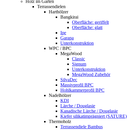
Holz im Garten
Terrassendielen
Harthölzer
Bangkirai
Oberfläche: geriffelt
Oberfläche: glatt
Ipe
Garapa
Unterkonstruktion
WPC / BPC
MegaWood
Classic
Signum
Unterkonstruktion
MegaWood Zubehör
SilvaDec
Massivprofil BPC
Hohlkammerprofil BPC
Nadelhölzer
KDI
Lärche / Douglasie
Kanadische Lärche / Douglasie
Kiefer silikatimprägniert (SATURE)
Thermoholz
Terrassendiele Bambus