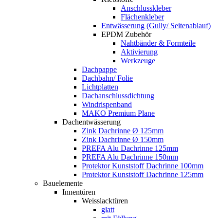
Anschlusskleber
Flächenkleber
Entwässerung (Gully/ Seitenablauf)
EPDM Zubehör
Nahtbänder & Formteile
Aktivierung
Werkzeuge
Dachpappe
Dachbahn/ Folie
Lichtplatten
Dachanschlussdichtung
Windrispenband
MAKO Premium Plane
Dachentwässerung
Zink Dachrinne Ø 125mm
Zink Dachrinne Ø 150mm
PREFA Alu Dachrinne 125mm
PREFA Alu Dachrinne 150mm
Protektor Kunststoff Dachrinne 100mm
Protektor Kunststoff Dachrinne 125mm
Bauelemente
Innentüren
Weisslacktüren
glatt