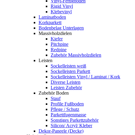
Vinyl-Fertigboden
Rigid Vinyl
Klebevinyl
Laminatboden
Korkparkett
Bodenbelag Unterlagen
Massivholzdielen
Kiefer
Pitchpine
Redpine
Zubehör Massivholzdielen
Leisten
Sockelleisten weiß
Sockelleisten Parkett
Sockelleisten Vinyl / Laminat / Kork
Diverse Leisten
Leisten Zubehör
Zubehör Boden
Stauf
Profile Fußboden
Pflege / Schutz
Parkettfugenmasse
Sonstiges Parkettzubehör
Silicon/ Acryl/ Kleber
Dekor-Paneele (Decke)