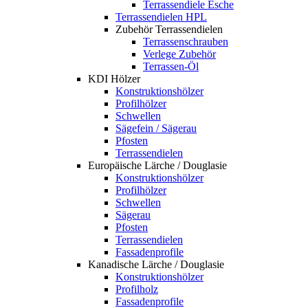
Terrassendiele Esche
Terrassendielen HPL
Zubehör Terrassendielen
Terrassenschrauben
Verlege Zubehör
Terrassen-Öl
KDI Hölzer
Konstruktionshölzer
Profilhölzer
Schwellen
Sägefein / Sägerau
Pfosten
Terrassendielen
Europäische Lärche / Douglasie
Konstruktionshölzer
Profilhölzer
Schwellen
Sägerau
Pfosten
Terrassendielen
Fassadenprofile
Kanadische Lärche / Douglasie
Konstruktionshölzer
Profilholz
Fassadenprofile