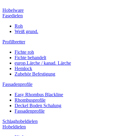
Hobelware
Fasedielen
Roh
Weiß grund.
Profilbretter
Fichte roh
Fichte behandelt
europ.Lärche / kanad. Lärche
Hemlock
Zubehör Befestigung
Fassadenprofile
Easy Rhombus Blackline
Rhombusprofile
Deckel Boden Schalung
Fassadenprofile
Schlaghobeldielen
Hobeldielen