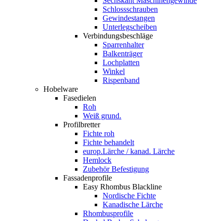
Sechskant Maschinengewinde
Schlossschrauben
Gewindestangen
Unterlegscheiben
Verbindungsbeschläge
Sparrenhalter
Balkenträger
Lochplatten
Winkel
Rispenband
Hobelware
Fasedielen
Roh
Weiß grund.
Profilbretter
Fichte roh
Fichte behandelt
europ.Lärche / kanad. Lärche
Hemlock
Zubehör Befestigung
Fassadenprofile
Easy Rhombus Blackline
Nordische Fichte
Kanadische Lärche
Rhombusprofile