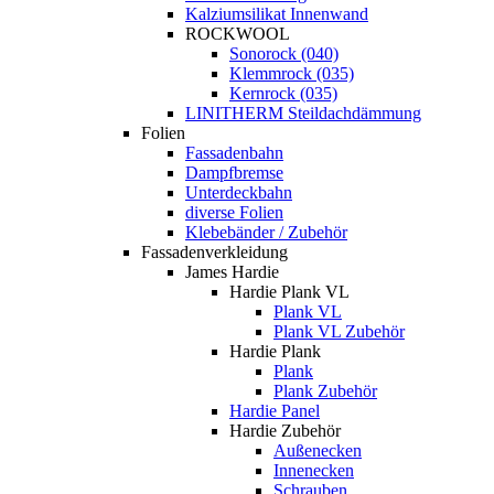
Kalziumsilikat Innenwand
ROCKWOOL
Sonorock (040)
Klemmrock (035)
Kernrock (035)
LINITHERM Steildachdämmung
Folien
Fassadenbahn
Dampfbremse
Unterdeckbahn
diverse Folien
Klebebänder / Zubehör
Fassadenverkleidung
James Hardie
Hardie Plank VL
Plank VL
Plank VL Zubehör
Hardie Plank
Plank
Plank Zubehör
Hardie Panel
Hardie Zubehör
Außenecken
Innenecken
Schrauben