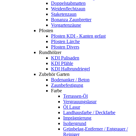
Doppelstabmatten
Weidenflechtzaun
Staketenzaun
Bonanza Zaunbretter
Vorgartenzäune
Pfosten
Pfosten KDI - Kanten gefast
Pfosten Lärche
Pfosten Divers
Rundhölzer
KDI Palisaden
KDI Pfähle
KDI Halbrundriegel
Zubehör Garten
Bodenanker / Beton
Zaunbefestigung
Farbe
Terrassen-Öl
Vergrauungslasur
Öl Lasur
Landhausfarbe / Deckfarbe
Imprägnierung
Isoliergrund
Grünbelag-Entferner / Entgrauer /
Reiniger