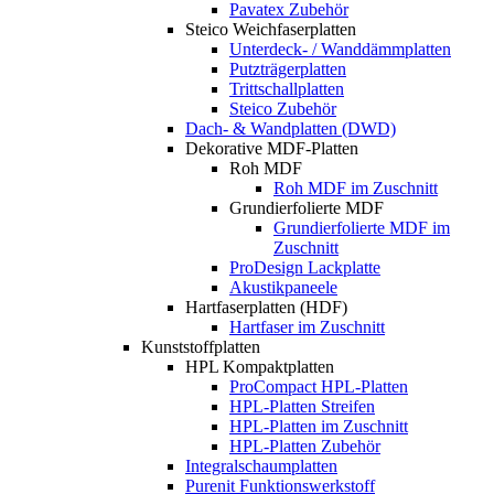
Pavatex Zubehör
Steico Weichfaserplatten
Unterdeck- / Wanddämmplatten
Putzträgerplatten
Trittschallplatten
Steico Zubehör
Dach- & Wandplatten (DWD)
Dekorative MDF-Platten
Roh MDF
Roh MDF im Zuschnitt
Grundierfolierte MDF
Grundierfolierte MDF im
Zuschnitt
ProDesign Lackplatte
Akustikpaneele
Hartfaserplatten (HDF)
Hartfaser im Zuschnitt
Kunststoffplatten
HPL Kompaktplatten
ProCompact HPL-Platten
HPL-Platten Streifen
HPL-Platten im Zuschnitt
HPL-Platten Zubehör
Integralschaumplatten
Purenit Funktionswerkstoff