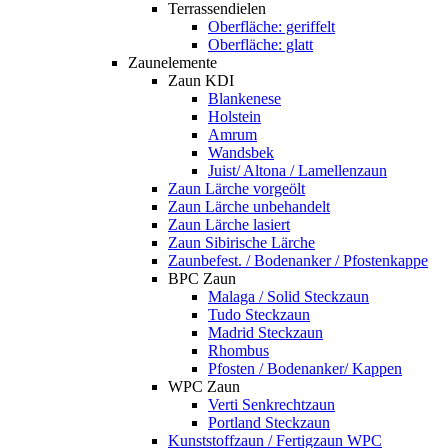
Terrassendielen
Oberfläche: geriffelt
Oberfläche: glatt
Zaunelemente
Zaun KDI
Blankenese
Holstein
Amrum
Wandsbek
Juist/ Altona / Lamellenzaun
Zaun Lärche vorgeölt
Zaun Lärche unbehandelt
Zaun Lärche lasiert
Zaun Sibirische Lärche
Zaunbefest. / Bodenanker / Pfostenkappe
BPC Zaun
Malaga / Solid Steckzaun
Tudo Steckzaun
Madrid Steckzaun
Rhombus
Pfosten / Bodenanker/ Kappen
WPC Zaun
Verti Senkrechtzaun
Portland Steckzaun
Kunststoffzaun / Fertigzaun WPC