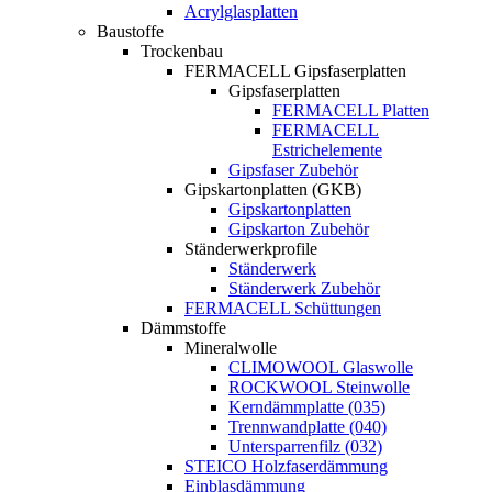
Acrylglasplatten
Baustoffe
Trockenbau
FERMACELL Gipsfaserplatten
Gipsfaserplatten
FERMACELL Platten
FERMACELL
Estrichelemente
Gipsfaser Zubehör
Gipskartonplatten (GKB)
Gipskartonplatten
Gipskarton Zubehör
Ständerwerkprofile
Ständerwerk
Ständerwerk Zubehör
FERMACELL Schüttungen
Dämmstoffe
Mineralwolle
CLIMOWOOL Glaswolle
ROCKWOOL Steinwolle
Kerndämmplatte (035)
Trennwandplatte (040)
Untersparrenfilz (032)
STEICO Holzfaserdämmung
Einblasdämmung