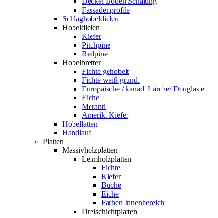
Deckel Boden Schalung
Fassadenprofile
Schlaghobeldielen
Hobeldielen
Kiefer
Pitchpine
Redpine
Hobelbretter
Fichte gehobelt
Fichte weiß grund.
Europäische / kanad. Lärche/ Douglasie
Eiche
Meranti
Amerik. Kiefer
Hobellatten
Handlauf
Platten
Massivholzplatten
Leimholzplatten
Fichte
Kiefer
Buche
Eiche
Farben Innenbereich
Dreischichtplatten