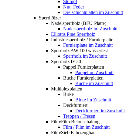
Stumpf
Nut+Feder
Dreischichtplatten im Zuschnitt
Sperrhölzer
Nadelsperrholz (BFU-Platte)
Nadelsperrholz im Zuschnitt
Elliottis Pine Sperrholz
Industriesperrholz / Furnierplatte
Furnierplatte im Zuschnitt
Sperrholz AW 100 wasserfest
Sperrholz im Zuschnitt
Sperrholz IF 20
Pappel Furnierplatten
Pappel im Zuschnitt
Buche Furnierplatten
Buche im Zuschnitt
Multiplexplatten
Birke
Birke im Zuschnitt
Deckfurniert
Deckfurniert im Zuschnitt
Treppen / Tresen
Film/Film Betonschalung
Film / Film im Zuschnitt
Film/Sieb Fahrzeugbau