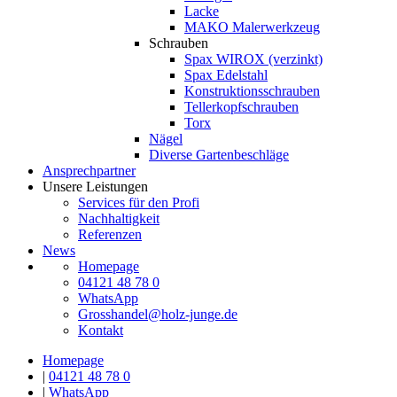
Lacke
MAKO Malerwerkzeug
Schrauben
Spax WIROX (verzinkt)
Spax Edelstahl
Konstruktionsschrauben
Tellerkopfschrauben
Torx
Nägel
Diverse Gartenbeschläge
Ansprechpartner
Unsere Leistungen
Services für den Profi
Nachhaltigkeit
Referenzen
News
Homepage
04121 48 78 0
WhatsApp
Grosshandel@holz-junge.de
Kontakt
Homepage
|
04121 48 78 0
|
WhatsApp