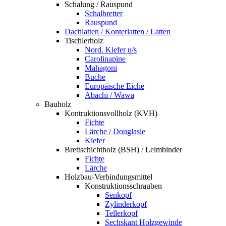
Schalung / Rauspund
Schalbretter
Rauspund
Dachlatten / Konterlatten / Latten
Tischlerholz
Nord. Kiefer u/s
Carolinapine
Mahagoni
Buche
Europäische Eiche
Abachi / Wawa
Bauholz
Kontruktionsvollholz (KVH)
Fichte
Lärche / Douglasie
Kiefer
Brettschichtholz (BSH) / Leimbinder
Fichte
Lärche
Holzbau-Verbindungsmittel
Konstruktionsschrauben
Senkopf
Zylinderkopf
Tellerkopf
Sechskant Holzgewinde