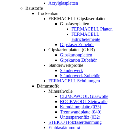
Acrylglasplatten
Baustoffe
Trockenbau
FERMACELL Gipsfaserplatten
Gipsfaserplatten
FERMACELL Platten
FERMACELL
Estrichelemente
Gipsfaser Zubehör
Gipskartonplatten (GKB)
Gipskartonplatten
Gipskarton Zubehör
Ständerwerkprofile
Ständerwerk
Ständerwerk Zubehör
FERMACELL Schüttungen
Dämmstoffe
Mineralwolle
CLIMOWOOL Glaswolle
ROCKWOOL Steinwolle
Kerndämmplatte (035)
Trennwandplatte (040)
Untersparrenfilz (032)
STEICO Holzfaserdämmung
Einblasdämmung