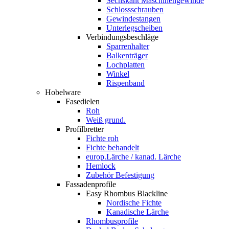
Sechskant Maschinengewinde
Schlossschrauben
Gewindestangen
Unterlegscheiben
Verbindungsbeschläge
Sparrenhalter
Balkenträger
Lochplatten
Winkel
Rispenband
Hobelware
Fasedielen
Roh
Weiß grund.
Profilbretter
Fichte roh
Fichte behandelt
europ.Lärche / kanad. Lärche
Hemlock
Zubehör Befestigung
Fassadenprofile
Easy Rhombus Blackline
Nordische Fichte
Kanadische Lärche
Rhombusprofile