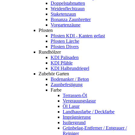
Doppelstabmatten
Weidenflechtzaun
Staketenzaun
Bonanza Zaunbretter
Vorgartenzäune
Pfosten
Pfosten KDI - Kanten gefast
Pfosten Lärche
Pfosten Divers
Rundhölzer
KDI Palisaden
KDI Pfähle
KDI Halbrundriegel
Zubehör Garten
Bodenanker / Beton
Zaunbefestigung
Farbe
Terrassen-Öl
Vergrauungslasur
Öl Lasur
Landhausfarbe / Deckfarbe
Imprägnierung
Isoliergrund
Grünbelag-Entferner / Entgrauer /
Reiniger