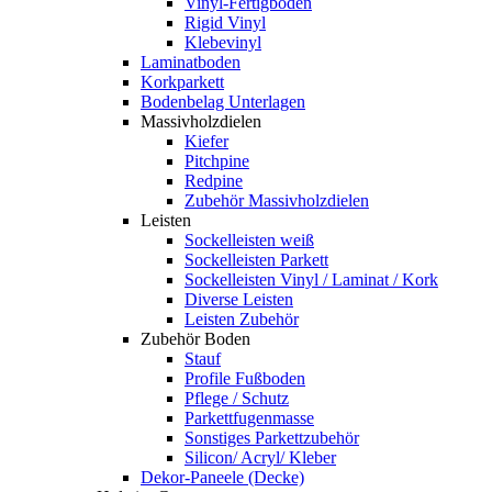
Vinyl-Fertigboden
Rigid Vinyl
Klebevinyl
Laminatboden
Korkparkett
Bodenbelag Unterlagen
Massivholzdielen
Kiefer
Pitchpine
Redpine
Zubehör Massivholzdielen
Leisten
Sockelleisten weiß
Sockelleisten Parkett
Sockelleisten Vinyl / Laminat / Kork
Diverse Leisten
Leisten Zubehör
Zubehör Boden
Stauf
Profile Fußboden
Pflege / Schutz
Parkettfugenmasse
Sonstiges Parkettzubehör
Silicon/ Acryl/ Kleber
Dekor-Paneele (Decke)