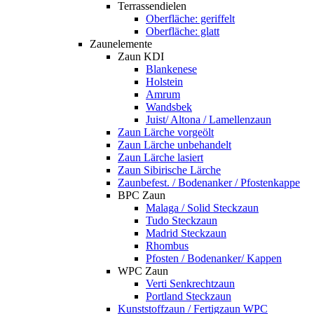
Terrassendielen
Oberfläche: geriffelt
Oberfläche: glatt
Zaunelemente
Zaun KDI
Blankenese
Holstein
Amrum
Wandsbek
Juist/ Altona / Lamellenzaun
Zaun Lärche vorgeölt
Zaun Lärche unbehandelt
Zaun Lärche lasiert
Zaun Sibirische Lärche
Zaunbefest. / Bodenanker / Pfostenkappe
BPC Zaun
Malaga / Solid Steckzaun
Tudo Steckzaun
Madrid Steckzaun
Rhombus
Pfosten / Bodenanker/ Kappen
WPC Zaun
Verti Senkrechtzaun
Portland Steckzaun
Kunststoffzaun / Fertigzaun WPC