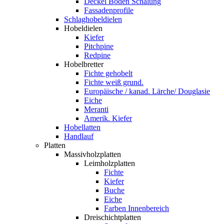
Deckel Boden Schalung
Fassadenprofile
Schlaghobeldielen
Hobeldielen
Kiefer
Pitchpine
Redpine
Hobelbretter
Fichte gehobelt
Fichte weiß grund.
Europäische / kanad. Lärche/ Douglasie
Eiche
Meranti
Amerik. Kiefer
Hobellatten
Handlauf
Platten
Massivholzplatten
Leimholzplatten
Fichte
Kiefer
Buche
Eiche
Farben Innenbereich
Dreischichtplatten