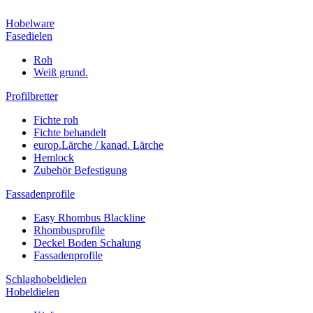
Hobelware
Fasedielen
Roh
Weiß grund.
Profilbretter
Fichte roh
Fichte behandelt
europ.Lärche / kanad. Lärche
Hemlock
Zubehör Befestigung
Fassadenprofile
Easy Rhombus Blackline
Rhombusprofile
Deckel Boden Schalung
Fassadenprofile
Schlaghobeldielen
Hobeldielen