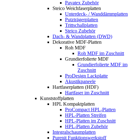
Pavatex Zubehör
Steico Weichfaserplatten
Unterdeck- / Wanddämmplatten
Putzträgerplatten
Trittschallplatten
Steico Zubehör
Dach- & Wandplatten (DWD)
Dekorative MDF-Platten
Roh MDF
Roh MDF im Zuschnitt
Grundierfolierte MDF
Grundierfolierte MDF im
Zuschnitt
ProDesign Lackplatte
Akustikpaneele
Hartfaserplatten (HDF)
Hartfaser im Zuschnitt
Kunststoffplatten
HPL Kompaktplatten
ProCompact HPL-Platten
HPL-Platten Streifen
HPL-Platten im Zuschnitt
HPL-Platten Zubehör
Integralschaumplatten
Purenit Funktionswerkstoff