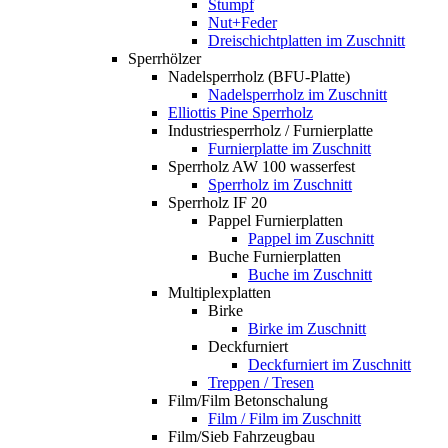
Stumpf
Nut+Feder
Dreischichtplatten im Zuschnitt
Sperrhölzer
Nadelsperrholz (BFU-Platte)
Nadelsperrholz im Zuschnitt
Elliottis Pine Sperrholz
Industriesperrholz / Furnierplatte
Furnierplatte im Zuschnitt
Sperrholz AW 100 wasserfest
Sperrholz im Zuschnitt
Sperrholz IF 20
Pappel Furnierplatten
Pappel im Zuschnitt
Buche Furnierplatten
Buche im Zuschnitt
Multiplexplatten
Birke
Birke im Zuschnitt
Deckfurniert
Deckfurniert im Zuschnitt
Treppen / Tresen
Film/Film Betonschalung
Film / Film im Zuschnitt
Film/Sieb Fahrzeugbau