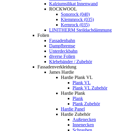
Kalziumsilikat Innenwand
ROCKWOOL
Sonorock (040)
Klemmrock (035)
Kernrock (035)
LINITHERM Steildachdämmung
Folien
Fassadenbahn
Dampfbremse
Unterdeckbahn
diverse Folien
Klebebänder / Zubehör
Fassadenverkleidung
James Hardie
Hardie Plank VL
Plank VL
Plank VL Zubehör
Hardie Plank
Plank
Plank Zubehör
Hardie Panel
Hardie Zubehör
Außenecken
Innenecken
Schrauben