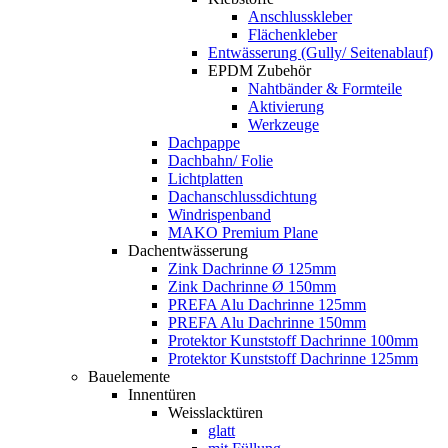
Anschlusskleber
Flächenkleber
Entwässerung (Gully/ Seitenablauf)
EPDM Zubehör
Nahtbänder & Formteile
Aktivierung
Werkzeuge
Dachpappe
Dachbahn/ Folie
Lichtplatten
Dachanschlussdichtung
Windrispenband
MAKO Premium Plane
Dachentwässerung
Zink Dachrinne Ø 125mm
Zink Dachrinne Ø 150mm
PREFA Alu Dachrinne 125mm
PREFA Alu Dachrinne 150mm
Protektor Kunststoff Dachrinne 100mm
Protektor Kunststoff Dachrinne 125mm
Bauelemente
Innentüren
Weisslacktüren
glatt