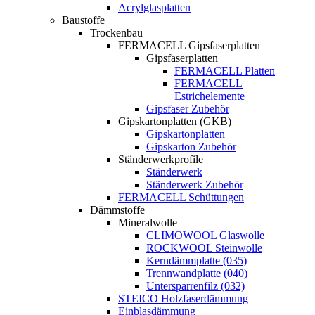
Acrylglasplatten
Baustoffe
Trockenbau
FERMACELL Gipsfaserplatten
Gipsfaserplatten
FERMACELL Platten
FERMACELL
Estrichelemente
Gipsfaser Zubehör
Gipskartonplatten (GKB)
Gipskartonplatten
Gipskarton Zubehör
Ständerwerkprofile
Ständerwerk
Ständerwerk Zubehör
FERMACELL Schüttungen
Dämmstoffe
Mineralwolle
CLIMOWOOL Glaswolle
ROCKWOOL Steinwolle
Kerndämmplatte (035)
Trennwandplatte (040)
Untersparrenfilz (032)
STEICO Holzfaserdämmung
Einblasdämmung