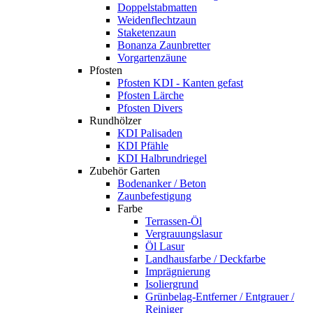
Doppelstabmatten
Weidenflechtzaun
Staketenzaun
Bonanza Zaunbretter
Vorgartenzäune
Pfosten
Pfosten KDI - Kanten gefast
Pfosten Lärche
Pfosten Divers
Rundhölzer
KDI Palisaden
KDI Pfähle
KDI Halbrundriegel
Zubehör Garten
Bodenanker / Beton
Zaunbefestigung
Farbe
Terrassen-Öl
Vergrauungslasur
Öl Lasur
Landhausfarbe / Deckfarbe
Imprägnierung
Isoliergrund
Grünbelag-Entferner / Entgrauer /
Reiniger