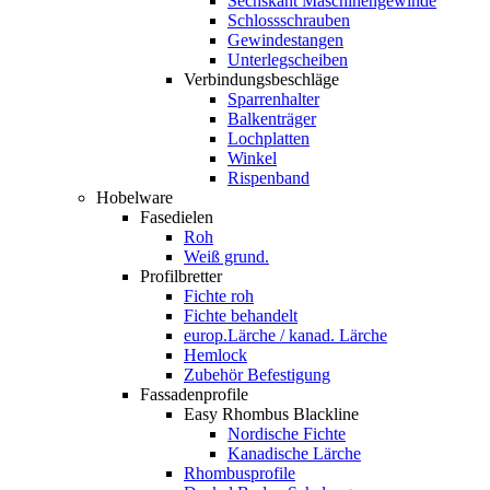
Sechskant Maschinengewinde
Schlossschrauben
Gewindestangen
Unterlegscheiben
Verbindungsbeschläge
Sparrenhalter
Balkenträger
Lochplatten
Winkel
Rispenband
Hobelware
Fasedielen
Roh
Weiß grund.
Profilbretter
Fichte roh
Fichte behandelt
europ.Lärche / kanad. Lärche
Hemlock
Zubehör Befestigung
Fassadenprofile
Easy Rhombus Blackline
Nordische Fichte
Kanadische Lärche
Rhombusprofile