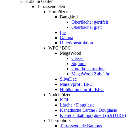
Holz im Garten
Terrassendielen
Harthölzer
Bangkirai
Oberfläche: geriffelt
Oberfläche: glatt
Ipe
Garapa
Unterkonstruktion
WPC / BPC
MegaWood
Classic
Signum
Unterkonstruktion
MegaWood Zubehör
SilvaDec
Massivprofil BPC
Hohlkammerprofil BPC
Nadelhölzer
KDI
Lärche / Douglasie
Kanadische Lärche / Douglasie
Kiefer silikatimprägniert (SATURE)
Thermoholz
Terrassendiele Bambus