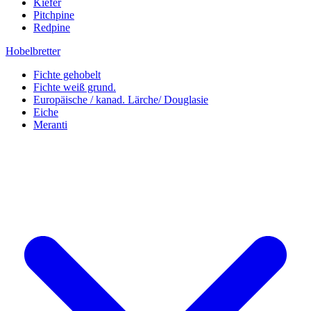
Kiefer
Pitchpine
Redpine
Hobelbretter
Fichte gehobelt
Fichte weiß grund.
Europäische / kanad. Lärche/ Douglasie
Eiche
Meranti