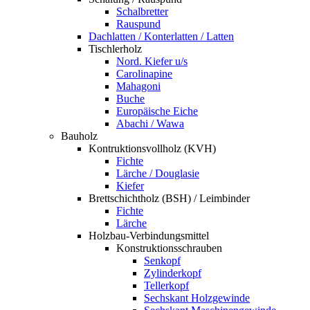
Schalbretter
Rauspund
Dachlatten / Konterlatten / Latten
Tischlerholz
Nord. Kiefer u/s
Carolinapine
Mahagoni
Buche
Europäische Eiche
Abachi / Wawa
Bauholz
Kontruktionsvollholz (KVH)
Fichte
Lärche / Douglasie
Kiefer
Brettschichtholz (BSH) / Leimbinder
Fichte
Lärche
Holzbau-Verbindungsmittel
Konstruktionsschrauben
Senkopf
Zylinderkopf
Tellerkopf
Sechskant Holzgewinde