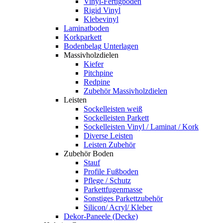
Vinyl-Fertigboden
Rigid Vinyl
Klebevinyl
Laminatboden
Korkparkett
Bodenbelag Unterlagen
Massivholzdielen
Kiefer
Pitchpine
Redpine
Zubehör Massivholzdielen
Leisten
Sockelleisten weiß
Sockelleisten Parkett
Sockelleisten Vinyl / Laminat / Kork
Diverse Leisten
Leisten Zubehör
Zubehör Boden
Stauf
Profile Fußboden
Pflege / Schutz
Parkettfugenmasse
Sonstiges Parkettzubehör
Silicon/ Acryl/ Kleber
Dekor-Paneele (Decke)