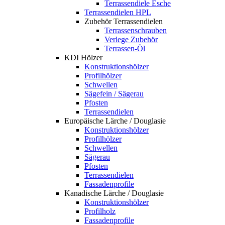
Terrassendiele Esche
Terrassendielen HPL
Zubehör Terrassendielen
Terrassenschrauben
Verlege Zubehör
Terrassen-Öl
KDI Hölzer
Konstruktionshölzer
Profilhölzer
Schwellen
Sägefein / Sägerau
Pfosten
Terrassendielen
Europäische Lärche / Douglasie
Konstruktionshölzer
Profilhölzer
Schwellen
Sägerau
Pfosten
Terrassendielen
Fassadenprofile
Kanadische Lärche / Douglasie
Konstruktionshölzer
Profilholz
Fassadenprofile