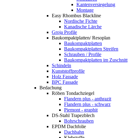
Kantenversiegelung
Montage
Easy Rhombus Blackline
Nordische Fichte
Kanadische Lärche
Groja Profile
Baukompaktplatten/ Resoplan
Baukompaktplatten
Baukompaktplatten Streifen
Schrauben / Profile
Baukompaktplatten im Zuschnitt
Schindeln
Kunststoffprofile
Holz Fassade
BPC Fassade
Bedachung
Röben Tondachziegel
Flandern plus - anthrazit
Flandern plus - schwarz
Piemont - graphit
DS-Stahl Trapezblech
Bohrschrauben
EPDM Dachfolie
Dachbahn
Klebstoffe