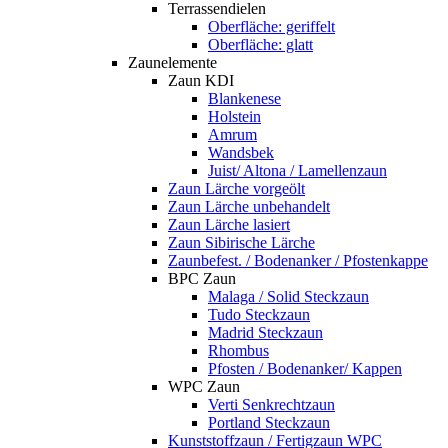
Terrassendielen
Oberfläche: geriffelt
Oberfläche: glatt
Zaunelemente
Zaun KDI
Blankenese
Holstein
Amrum
Wandsbek
Juist/ Altona / Lamellenzaun
Zaun Lärche vorgeölt
Zaun Lärche unbehandelt
Zaun Lärche lasiert
Zaun Sibirische Lärche
Zaunbefest. / Bodenanker / Pfostenkappe
BPC Zaun
Malaga / Solid Steckzaun
Tudo Steckzaun
Madrid Steckzaun
Rhombus
Pfosten / Bodenanker/ Kappen
WPC Zaun
Verti Senkrechtzaun
Portland Steckzaun
Kunststoffzaun / Fertigzaun WPC