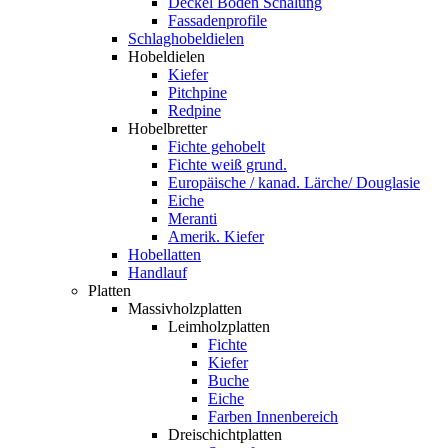
Deckel Boden Schalung
Fassadenprofile
Schlaghobeldielen
Hobeldielen
Kiefer
Pitchpine
Redpine
Hobelbretter
Fichte gehobelt
Fichte weiß grund.
Europäische / kanad. Lärche/ Douglasie
Eiche
Meranti
Amerik. Kiefer
Hobellatten
Handlauf
Platten
Massivholzplatten
Leimholzplatten
Fichte
Kiefer
Buche
Eiche
Farben Innenbereich
Dreischichtplatten