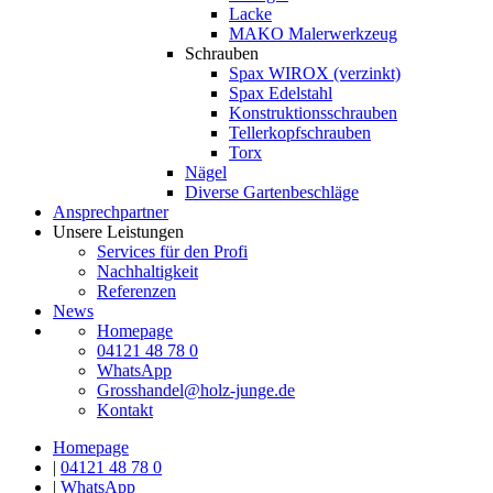
Lacke
MAKO Malerwerkzeug
Schrauben
Spax WIROX (verzinkt)
Spax Edelstahl
Konstruktionsschrauben
Tellerkopfschrauben
Torx
Nägel
Diverse Gartenbeschläge
Ansprechpartner
Unsere Leistungen
Services für den Profi
Nachhaltigkeit
Referenzen
News
Homepage
04121 48 78 0
WhatsApp
Grosshandel@holz-junge.de
Kontakt
Homepage
|
04121 48 78 0
|
WhatsApp