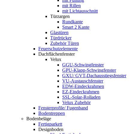
mit Füllung
mit Rillen
mit Lichtausschnitt
Türzargen
Rundkante
Smart 2 Kante
Glastüren
Türdrücker
Zubehör Türen
Feuerschutzelemente
Dachflächenfenster
Velux
GGU-Schwingfenster
GPU-Klapp-Schwingfenster
GXU/ GVT-Dachausstiegsfenster
VU-Austauschfenster
EDW-Eindeckrahmen
EZ-Eindeckrahmen
SSL-Solar-Rolladen
Velux Zubehör
Fensterprofile/ Fugenband
Bodentreppen
Bodenbeläge
Fertigparkett
Designboden