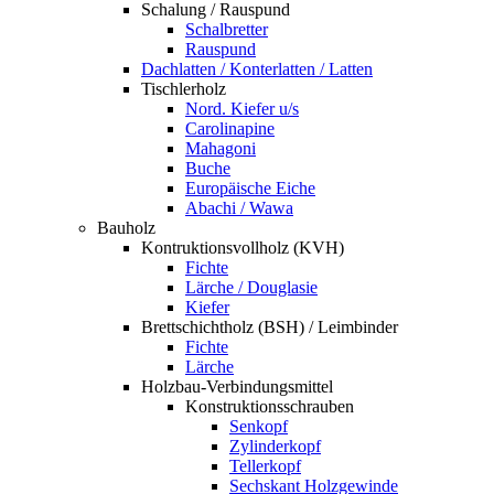
Schalung / Rauspund
Schalbretter
Rauspund
Dachlatten / Konterlatten / Latten
Tischlerholz
Nord. Kiefer u/s
Carolinapine
Mahagoni
Buche
Europäische Eiche
Abachi / Wawa
Bauholz
Kontruktionsvollholz (KVH)
Fichte
Lärche / Douglasie
Kiefer
Brettschichtholz (BSH) / Leimbinder
Fichte
Lärche
Holzbau-Verbindungsmittel
Konstruktionsschrauben
Senkopf
Zylinderkopf
Tellerkopf
Sechskant Holzgewinde