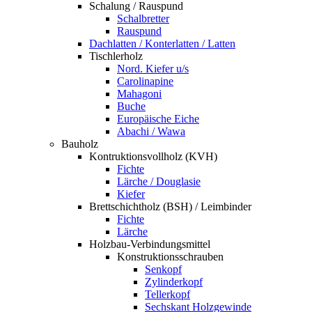
Schalung / Rauspund
Schalbretter
Rauspund
Dachlatten / Konterlatten / Latten
Tischlerholz
Nord. Kiefer u/s
Carolinapine
Mahagoni
Buche
Europäische Eiche
Abachi / Wawa
Bauholz
Kontruktionsvollholz (KVH)
Fichte
Lärche / Douglasie
Kiefer
Brettschichtholz (BSH) / Leimbinder
Fichte
Lärche
Holzbau-Verbindungsmittel
Konstruktionsschrauben
Senkopf
Zylinderkopf
Tellerkopf
Sechskant Holzgewinde