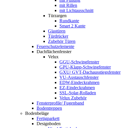
mit Füllung
mit Rillen
mit Lichtausschnitt
Türzargen
Rundkante
Smart 2 Kante
Glastüren
Türdrücker
Zubehör Türen
Feuerschutzelemente
Dachflächenfenster
Velux
GGU-Schwingfenster
GPU-Klapp-Schwingfenster
GXU/ GVT-Dachausstiegsfenster
VU-Austauschfenster
EDW-Eindeckrahmen
EZ-Eindeckrahmen
SSL-Solar-Rolladen
Velux Zubehör
Fensterprofile/ Fugenband
Bodentreppen
Bodenbeläge
Fertigparkett
Designboden