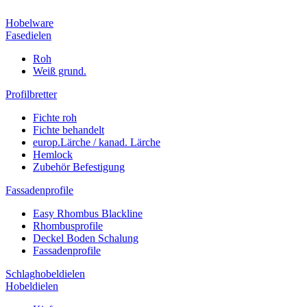
Hobelware
Fasedielen
Roh
Weiß grund.
Profilbretter
Fichte roh
Fichte behandelt
europ.Lärche / kanad. Lärche
Hemlock
Zubehör Befestigung
Fassadenprofile
Easy Rhombus Blackline
Rhombusprofile
Deckel Boden Schalung
Fassadenprofile
Schlaghobeldielen
Hobeldielen