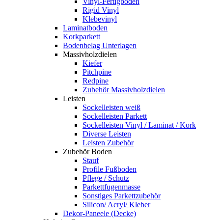
Vinyl-Fertigboden
Rigid Vinyl
Klebevinyl
Laminatboden
Korkparkett
Bodenbelag Unterlagen
Massivholzdielen
Kiefer
Pitchpine
Redpine
Zubehör Massivholzdielen
Leisten
Sockelleisten weiß
Sockelleisten Parkett
Sockelleisten Vinyl / Laminat / Kork
Diverse Leisten
Leisten Zubehör
Zubehör Boden
Stauf
Profile Fußboden
Pflege / Schutz
Parkettfugenmasse
Sonstiges Parkettzubehör
Silicon/ Acryl/ Kleber
Dekor-Paneele (Decke)