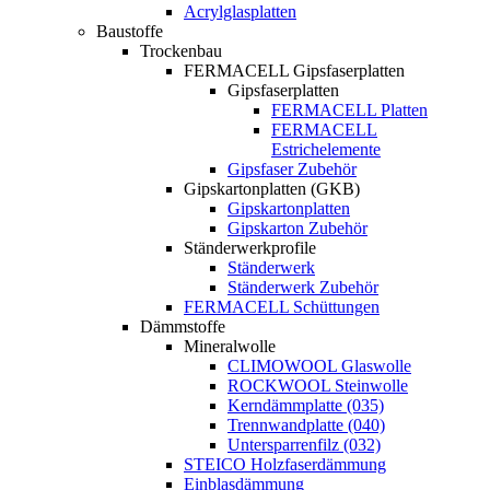
Acrylglasplatten
Baustoffe
Trockenbau
FERMACELL Gipsfaserplatten
Gipsfaserplatten
FERMACELL Platten
FERMACELL
Estrichelemente
Gipsfaser Zubehör
Gipskartonplatten (GKB)
Gipskartonplatten
Gipskarton Zubehör
Ständerwerkprofile
Ständerwerk
Ständerwerk Zubehör
FERMACELL Schüttungen
Dämmstoffe
Mineralwolle
CLIMOWOOL Glaswolle
ROCKWOOL Steinwolle
Kerndämmplatte (035)
Trennwandplatte (040)
Untersparrenfilz (032)
STEICO Holzfaserdämmung
Einblasdämmung