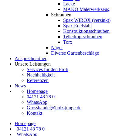
Lacke
MAKO Malerwerkzeug
Schrauben
Spax WIROX (verzinkt)
Spax Edelstahl
Konstruktionsschrauben
Tellerkopfschrauben
Torx
Nägel
Diverse Gartenbeschläge
Ansprechpartner
Unsere Leistungen
Services für den Profi
Nachhaltigkeit
Referenzen
News
Homepage
04121 48 78 0
WhatsApp
Grosshandel@holz-junge.de
Kontakt
Homepage
|
04121 48 78 0
|
WhatsApp