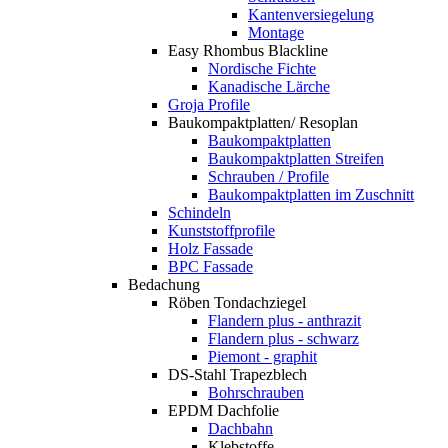
Kantenversiegelung
Montage
Easy Rhombus Blackline
Nordische Fichte
Kanadische Lärche
Groja Profile
Baukompaktplatten/ Resoplan
Baukompaktplatten
Baukompaktplatten Streifen
Schrauben / Profile
Baukompaktplatten im Zuschnitt
Schindeln
Kunststoffprofile
Holz Fassade
BPC Fassade
Bedachung
Röben Tondachziegel
Flandern plus - anthrazit
Flandern plus - schwarz
Piemont - graphit
DS-Stahl Trapezblech
Bohrschrauben
EPDM Dachfolie
Dachbahn
Klebstoffe