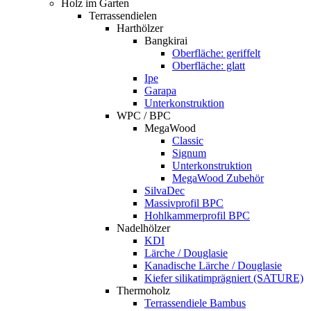
Holz im Garten
Terrassendielen
Harthölzer
Bangkirai
Oberfläche: geriffelt
Oberfläche: glatt
Ipe
Garapa
Unterkonstruktion
WPC / BPC
MegaWood
Classic
Signum
Unterkonstruktion
MegaWood Zubehör
SilvaDec
Massivprofil BPC
Hohlkammerprofil BPC
Nadelhölzer
KDI
Lärche / Douglasie
Kanadische Lärche / Douglasie
Kiefer silikatimprägniert (SATURE)
Thermoholz
Terrassendiele Bambus