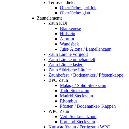
Terrassendielen
Oberfläche: geriffelt
Oberfläche: glatt
Zaunelemente
Zaun KDI
Blankenese
Holstein
Amrum
Wandsbek
Juist/ Altona / Lamellenzaun
Zaun Lärche vorgeölt
Zaun Lärche unbehandelt
Zaun Lärche lasiert
Zaun Sibirische Lärche
Zaunbefest. / Bodenanker / Pfostenkappe
BPC Zaun
Malaga / Solid Steckzaun
Tudo Steckzaun
Madrid Steckzaun
Rhombus
Pfosten / Bodenanker/ Kappen
WPC Zaun
Verti Senkrechtzaun
Portland Steckzaun
Kunststoffzaun / Fertigzaun WPC