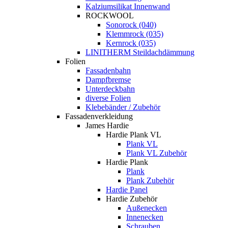
Kalziumsilikat Innenwand
ROCKWOOL
Sonorock (040)
Klemmrock (035)
Kernrock (035)
LINITHERM Steildachdämmung
Folien
Fassadenbahn
Dampfbremse
Unterdeckbahn
diverse Folien
Klebebänder / Zubehör
Fassadenverkleidung
James Hardie
Hardie Plank VL
Plank VL
Plank VL Zubehör
Hardie Plank
Plank
Plank Zubehör
Hardie Panel
Hardie Zubehör
Außenecken
Innenecken
Schrauben