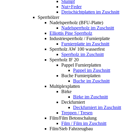
Stumpf
Nut+Feder
Dreischichtplatten im Zuschnitt
Sperrhölzer
Nadelsperrholz (BFU-Platte)
Nadelsperrholz im Zuschnitt
Elliottis Pine Sperrholz
Industriesperrholz / Furnierplatte
Furnierplatte im Zuschnitt
Sperrholz AW 100 wasserfest
Sperrholz im Zuschnitt
Sperrholz IF 20
Pappel Furnierplatten
Pappel im Zuschnitt
Buche Furnierplatten
Buche im Zuschnitt
Multiplexplatten
Birke
Birke im Zuschnitt
Deckfurniert
Deckfurniert im Zuschnitt
Treppen / Tresen
Film/Film Betonschalung
Film / Film im Zuschnitt
Film/Sieb Fahrzeugbau