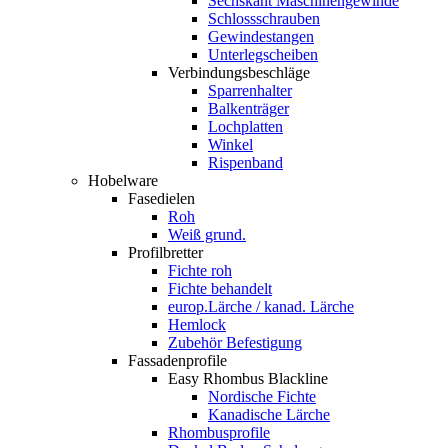
Sechskant Maschinengewinde
Schlossschrauben
Gewindestangen
Unterlegscheiben
Verbindungsbeschläge
Sparrenhalter
Balkenträger
Lochplatten
Winkel
Rispenband
Hobelware
Fasedielen
Roh
Weiß grund.
Profilbretter
Fichte roh
Fichte behandelt
europ.Lärche / kanad. Lärche
Hemlock
Zubehör Befestigung
Fassadenprofile
Easy Rhombus Blackline
Nordische Fichte
Kanadische Lärche
Rhombusprofile