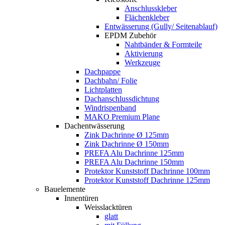
Anschlusskleber
Flächenkleber
Entwässerung (Gully/ Seitenablauf)
EPDM Zubehör
Nahtbänder & Formteile
Aktivierung
Werkzeuge
Dachpappe
Dachbahn/ Folie
Lichtplatten
Dachanschlussdichtung
Windrispenband
MAKO Premium Plane
Dachentwässerung
Zink Dachrinne Ø 125mm
Zink Dachrinne Ø 150mm
PREFA Alu Dachrinne 125mm
PREFA Alu Dachrinne 150mm
Protektor Kunststoff Dachrinne 100mm
Protektor Kunststoff Dachrinne 125mm
Bauelemente
Innentüren
Weisslacktüren
glatt