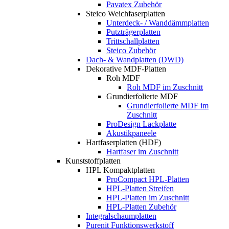
Pavatex Zubehör
Steico Weichfaserplatten
Unterdeck- / Wanddämmplatten
Putzträgerplatten
Trittschallplatten
Steico Zubehör
Dach- & Wandplatten (DWD)
Dekorative MDF-Platten
Roh MDF
Roh MDF im Zuschnitt
Grundierfolierte MDF
Grundierfolierte MDF im
Zuschnitt
ProDesign Lackplatte
Akustikpaneele
Hartfaserplatten (HDF)
Hartfaser im Zuschnitt
Kunststoffplatten
HPL Kompaktplatten
ProCompact HPL-Platten
HPL-Platten Streifen
HPL-Platten im Zuschnitt
HPL-Platten Zubehör
Integralschaumplatten
Purenit Funktionswerkstoff