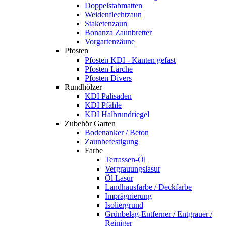
Doppelstabmatten
Weidenflechtzaun
Staketenzaun
Bonanza Zaunbretter
Vorgartenzäune
Pfosten
Pfosten KDI - Kanten gefast
Pfosten Lärche
Pfosten Divers
Rundhölzer
KDI Palisaden
KDI Pfähle
KDI Halbrundriegel
Zubehör Garten
Bodenanker / Beton
Zaunbefestigung
Farbe
Terrassen-Öl
Vergrauungslasur
Öl Lasur
Landhausfarbe / Deckfarbe
Imprägnierung
Isoliergrund
Grünbelag-Entferner / Entgrauer /
Reiniger