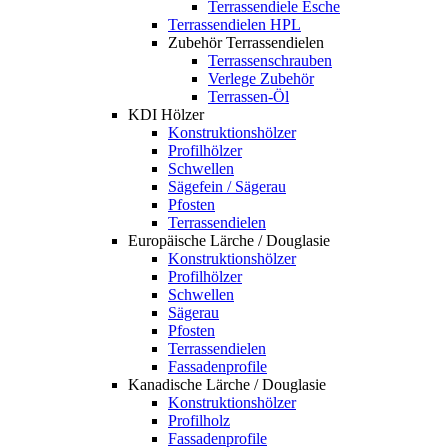
Terrassendiele Esche
Terrassendielen HPL
Zubehör Terrassendielen
Terrassenschrauben
Verlege Zubehör
Terrassen-Öl
KDI Hölzer
Konstruktionshölzer
Profilhölzer
Schwellen
Sägefein / Sägerau
Pfosten
Terrassendielen
Europäische Lärche / Douglasie
Konstruktionshölzer
Profilhölzer
Schwellen
Sägerau
Pfosten
Terrassendielen
Fassadenprofile
Kanadische Lärche / Douglasie
Konstruktionshölzer
Profilholz
Fassadenprofile