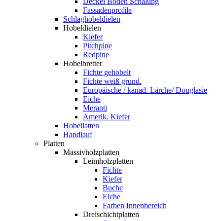
Deckel Boden Schalung
Fassadenprofile
Schlaghobeldielen
Hobeldielen
Kiefer
Pitchpine
Redpine
Hobelbretter
Fichte gehobelt
Fichte weiß grund.
Europäische / kanad. Lärche/ Douglasie
Eiche
Meranti
Amerik. Kiefer
Hobellatten
Handlauf
Platten
Massivholzplatten
Leimholzplatten
Fichte
Kiefer
Buche
Eiche
Farben Innenbereich
Dreischichtplatten