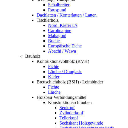
Schalbretter
Rauspund
Dachlatten / Konterlatten / Latten
Tischlerholz
Nord. Kiefer u/s
Carolinapine
Mahagoni
Buche
Europäische Eiche
Abachi / Wawa
Bauholz
Kontruktionsvollholz (KVH)
Fichte
Lärche / Douglasie
Kiefer
Brettschichtholz (BSH) / Leimbinder
Fichte
Lärche
Holzbau-Verbindungsmittel
Konstruktionsschrauben
Senkopf
Zylinderkopf
Tellerkopf
Sechskant Holzgewinde