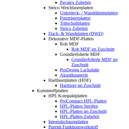
Pavatex Zubehör
Steico Weichfaserplatten
Unterdeck- / Wanddämmplatten
Putzträgerplatten
Trittschallplatten
Steico Zubehör
Dach- & Wandplatten (DWD)
Dekorative MDF-Platten
Roh MDF
Roh MDF im Zuschnitt
Grundierfolierte MDF
Grundierfolierte MDF im
Zuschnitt
ProDesign Lackplatte
Akustikpaneele
Hartfaserplatten (HDF)
Hartfaser im Zuschnitt
Kunststoffplatten
HPL Kompaktplatten
ProCompact HPL-Platten
HPL-Platten Streifen
HPL-Platten im Zuschnitt
HPL-Platten Zubehör
Integralschaumplatten
Purenit Funktionswerkstoff