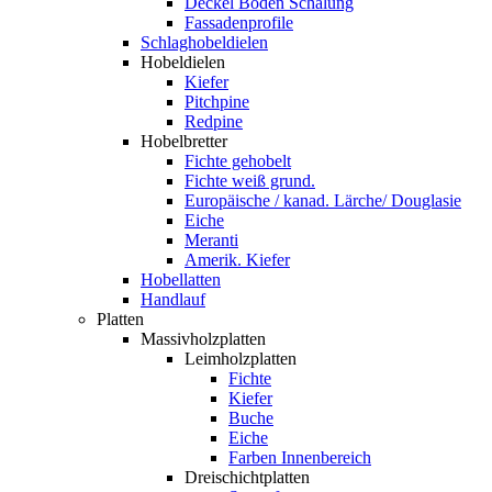
Deckel Boden Schalung
Fassadenprofile
Schlaghobeldielen
Hobeldielen
Kiefer
Pitchpine
Redpine
Hobelbretter
Fichte gehobelt
Fichte weiß grund.
Europäische / kanad. Lärche/ Douglasie
Eiche
Meranti
Amerik. Kiefer
Hobellatten
Handlauf
Platten
Massivholzplatten
Leimholzplatten
Fichte
Kiefer
Buche
Eiche
Farben Innenbereich
Dreischichtplatten