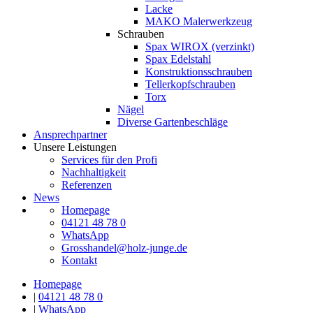
Lacke
MAKO Malerwerkzeug
Schrauben
Spax WIROX (verzinkt)
Spax Edelstahl
Konstruktionsschrauben
Tellerkopfschrauben
Torx
Nägel
Diverse Gartenbeschläge
Ansprechpartner
Unsere Leistungen
Services für den Profi
Nachhaltigkeit
Referenzen
News
Homepage
04121 48 78 0
WhatsApp
Grosshandel@holz-junge.de
Kontakt
Homepage
|
04121 48 78 0
|
WhatsApp