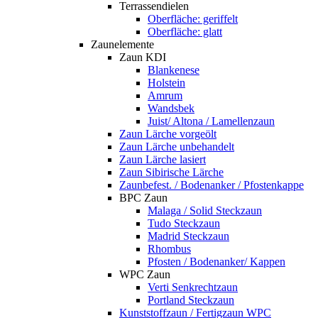
Terrassendielen
Oberfläche: geriffelt
Oberfläche: glatt
Zaunelemente
Zaun KDI
Blankenese
Holstein
Amrum
Wandsbek
Juist/ Altona / Lamellenzaun
Zaun Lärche vorgeölt
Zaun Lärche unbehandelt
Zaun Lärche lasiert
Zaun Sibirische Lärche
Zaunbefest. / Bodenanker / Pfostenkappe
BPC Zaun
Malaga / Solid Steckzaun
Tudo Steckzaun
Madrid Steckzaun
Rhombus
Pfosten / Bodenanker/ Kappen
WPC Zaun
Verti Senkrechtzaun
Portland Steckzaun
Kunststoffzaun / Fertigzaun WPC