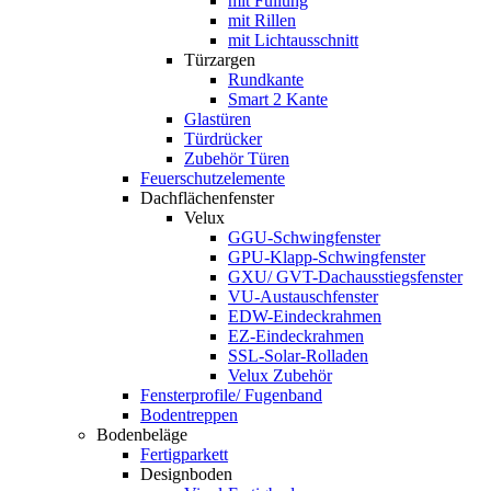
mit Füllung
mit Rillen
mit Lichtausschnitt
Türzargen
Rundkante
Smart 2 Kante
Glastüren
Türdrücker
Zubehör Türen
Feuerschutzelemente
Dachflächenfenster
Velux
GGU-Schwingfenster
GPU-Klapp-Schwingfenster
GXU/ GVT-Dachausstiegsfenster
VU-Austauschfenster
EDW-Eindeckrahmen
EZ-Eindeckrahmen
SSL-Solar-Rolladen
Velux Zubehör
Fensterprofile/ Fugenband
Bodentreppen
Bodenbeläge
Fertigparkett
Designboden