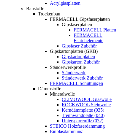
Acrylglasplatten
Baustoffe
Trockenbau
FERMACELL Gipsfaserplatten
Gipsfaserplatten
FERMACELL Platten
FERMACELL
Estrichelemente
Gipsfaser Zubehör
Gipskartonplatten (GKB)
Gipskartonplatten
Gipskarton Zubehör
Ständerwerkprofile
Ständerwerk
Ständerwerk Zubehör
FERMACELL Schüttungen
Dämmstoffe
Mineralwolle
CLIMOWOOL Glaswolle
ROCKWOOL Steinwolle
Kerndämmplatte (035)
Trennwandplatte (040)
Untersparrenfilz (032)
STEICO Holzfaserdämmung
Einblasdämmung