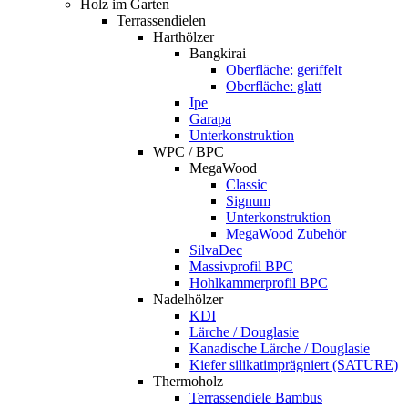
Holz im Garten
Terrassendielen
Harthölzer
Bangkirai
Oberfläche: geriffelt
Oberfläche: glatt
Ipe
Garapa
Unterkonstruktion
WPC / BPC
MegaWood
Classic
Signum
Unterkonstruktion
MegaWood Zubehör
SilvaDec
Massivprofil BPC
Hohlkammerprofil BPC
Nadelhölzer
KDI
Lärche / Douglasie
Kanadische Lärche / Douglasie
Kiefer silikatimprägniert (SATURE)
Thermoholz
Terrassendiele Bambus