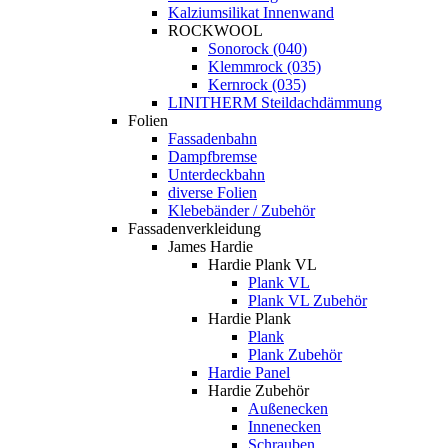
Kalziumsilikat Innenwand
ROCKWOOL
Sonorock (040)
Klemmrock (035)
Kernrock (035)
LINITHERM Steildachdämmung
Folien
Fassadenbahn
Dampfbremse
Unterdeckbahn
diverse Folien
Klebebänder / Zubehör
Fassadenverkleidung
James Hardie
Hardie Plank VL
Plank VL
Plank VL Zubehör
Hardie Plank
Plank
Plank Zubehör
Hardie Panel
Hardie Zubehör
Außenecken
Innenecken
Schrauben