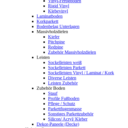
Vinyl-Fertigboden
Rigid Vinyl
Klebevinyl
Laminatboden
Korkparkett
Bodenbelag Unterlagen
Massivholzdielen
Kiefer
Pitchpine
Redpine
Zubehör Massivholzdielen
Leisten
Sockelleisten weiß
Sockelleisten Parkett
Sockelleisten Vinyl / Laminat / Kork
Diverse Leisten
Leisten Zubehör
Zubehör Boden
Stauf
Profile Fußboden
Pflege / Schutz
Parkettfugenmasse
Sonstiges Parkettzubehör
Silicon/ Acryl/ Kleber
Dekor-Paneele (Decke)