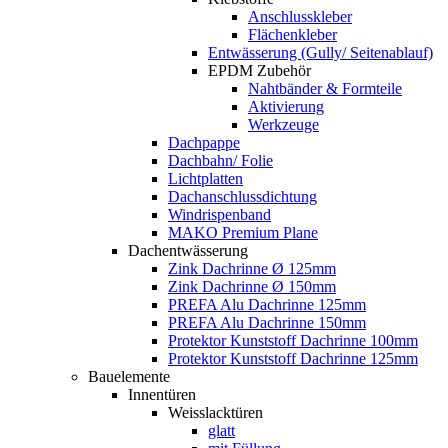
Anschlusskleber
Flächenkleber
Entwässerung (Gully/ Seitenablauf)
EPDM Zubehör
Nahtbänder & Formteile
Aktivierung
Werkzeuge
Dachpappe
Dachbahn/ Folie
Lichtplatten
Dachanschlussdichtung
Windrispenband
MAKO Premium Plane
Dachentwässerung
Zink Dachrinne Ø 125mm
Zink Dachrinne Ø 150mm
PREFA Alu Dachrinne 125mm
PREFA Alu Dachrinne 150mm
Protektor Kunststoff Dachrinne 100mm
Protektor Kunststoff Dachrinne 125mm
Bauelemente
Innentüren
Weisslacktüren
glatt