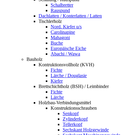
Schalbretter
Rauspund
Dachlatten / Konterlatten / Latten
Tischlerholz
Nord. Kiefer u/s
Carolinapine
Mahagoni
Buche
Europäische Eiche
Abachi / Wawa
Bauholz
Kontruktionsvollholz (KVH)
Fichte
Lärche / Douglasie
Kiefer
Brettschichtholz (BSH) / Leimbinder
Fichte
Lärche
Holzbau-Verbindungsmittel
Konstruktionsschrauben
Senkopf
Zylinderkopf
Tellerkopf
Sechskant Holzgewinde