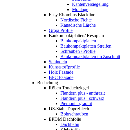
Kantenversiegelung
Montage
Easy Rhombus Blackline
Nordische Fichte
Kanadische Lärche
Groja Profile
Baukompaktplatten/ Resoplan
Baukompaktplatten
Baukompaktplatten Streifen
Schrauben / Profile
Baukompaktplatten im Zuschnitt
Schindeln
Kunststoffprofile
Holz Fassade
BPC Fassade
Bedachung
Röben Tondachziegel
Flandern plus - anthrazit
Flandern plus - schwarz
Piemont - graphit
DS-Stahl Trapezblech
Bohrschrauben
EPDM Dachfolie
Dachbahn
Klebstoffe