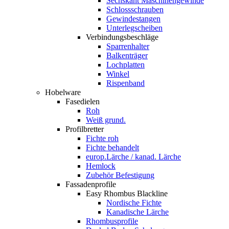
Sechskant Maschinengewinde
Schlossschrauben
Gewindestangen
Unterlegscheiben
Verbindungsbeschläge
Sparrenhalter
Balkenträger
Lochplatten
Winkel
Rispenband
Hobelware
Fasedielen
Roh
Weiß grund.
Profilbretter
Fichte roh
Fichte behandelt
europ.Lärche / kanad. Lärche
Hemlock
Zubehör Befestigung
Fassadenprofile
Easy Rhombus Blackline
Nordische Fichte
Kanadische Lärche
Rhombusprofile