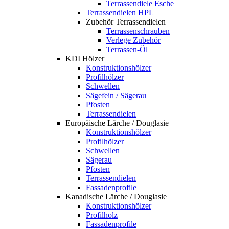
Terrassendiele Esche
Terrassendielen HPL
Zubehör Terrassendielen
Terrassenschrauben
Verlege Zubehör
Terrassen-Öl
KDI Hölzer
Konstruktionshölzer
Profilhölzer
Schwellen
Sägefein / Sägerau
Pfosten
Terrassendielen
Europäische Lärche / Douglasie
Konstruktionshölzer
Profilhölzer
Schwellen
Sägerau
Pfosten
Terrassendielen
Fassadenprofile
Kanadische Lärche / Douglasie
Konstruktionshölzer
Profilholz
Fassadenprofile