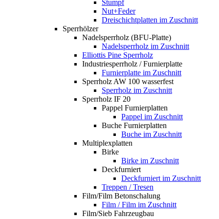
Stumpf
Nut+Feder
Dreischichtplatten im Zuschnitt
Sperrhölzer
Nadelsperrholz (BFU-Platte)
Nadelsperrholz im Zuschnitt
Elliottis Pine Sperrholz
Industriesperrholz / Furnierplatte
Furnierplatte im Zuschnitt
Sperrholz AW 100 wasserfest
Sperrholz im Zuschnitt
Sperrholz IF 20
Pappel Furnierplatten
Pappel im Zuschnitt
Buche Furnierplatten
Buche im Zuschnitt
Multiplexplatten
Birke
Birke im Zuschnitt
Deckfurniert
Deckfurniert im Zuschnitt
Treppen / Tresen
Film/Film Betonschalung
Film / Film im Zuschnitt
Film/Sieb Fahrzeugbau