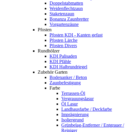
Doppelstabmatten
Weidenflechtzaun
Staketenzaun
Bonanza Zaunbretter
Vorgartenzäune
Pfosten
Pfosten KDI - Kanten gefast
Pfosten Lärche
Pfosten Divers
Rundhölzer
KDI Palisaden
KDI Pfähle
KDI Halbrundriegel
Zubehör Garten
Bodenanker / Beton
Zaunbefestigung
Farbe
Terrassen-Öl
Vergrauungslasur
Öl Lasur
Landhausfarbe / Deckfarbe
Imprägnierung
Isoliergrund
Grünbelag-Entferner / Entgrauer /
Reiniger