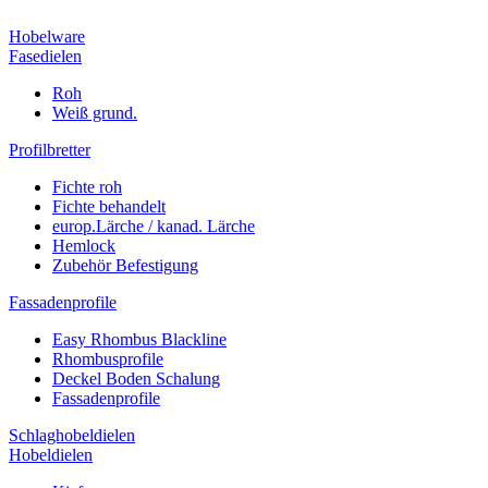
Hobelware
Fasedielen
Roh
Weiß grund.
Profilbretter
Fichte roh
Fichte behandelt
europ.Lärche / kanad. Lärche
Hemlock
Zubehör Befestigung
Fassadenprofile
Easy Rhombus Blackline
Rhombusprofile
Deckel Boden Schalung
Fassadenprofile
Schlaghobeldielen
Hobeldielen