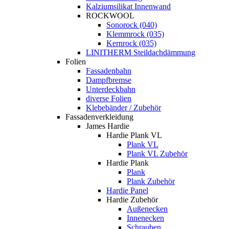
Kalziumsilikat Innenwand
ROCKWOOL
Sonorock (040)
Klemmrock (035)
Kernrock (035)
LINITHERM Steildachdämmung
Folien
Fassadenbahn
Dampfbremse
Unterdeckbahn
diverse Folien
Klebebänder / Zubehör
Fassadenverkleidung
James Hardie
Hardie Plank VL
Plank VL
Plank VL Zubehör
Hardie Plank
Plank
Plank Zubehör
Hardie Panel
Hardie Zubehör
Außenecken
Innenecken
Schrauben