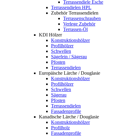
Terrassendiele Esche
Terrassendielen HPL
Zubehör Terrassendielen
Terrassenschrauben
Verlege Zubehör
Terrassen-Öl
KDI Hölzer
Konstruktionshölzer
Profilhölzer
Schwellen
Sägefein / Sägerau
Pfosten
Terrassendielen
Europäische Lärche / Douglasie
Konstruktionshölzer
Profilhölzer
Schwellen
Sägerau
Pfosten
Terrassendielen
Fassadenprofile
Kanadische Lärche / Douglasie
Konstruktionshölzer
Profilholz
Fassadenprofile