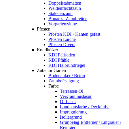
Doppelstabmatten
Weidenflechtzaun
Staketenzaun
Bonanza Zaunbretter
Vorgartenzäune
Pfosten
Pfosten KDI - Kanten gefast
Pfosten Lärche
Pfosten Divers
Rundhölzer
KDI Palisaden
KDI Pfähle
KDI Halbrundriegel
Zubehör Garten
Bodenanker / Beton
Zaunbefestigung
Farbe
Terrassen-Öl
Vergrauungslasur
Öl Lasur
Landhausfarbe / Deckfarbe
Imprägnierung
Isoliergrund
Grünbelag-Entferner / Entgrauer /
Reiniger