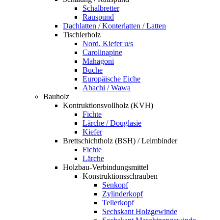
Schalbretter
Rauspund
Dachlatten / Konterlatten / Latten
Tischlerholz
Nord. Kiefer u/s
Carolinapine
Mahagoni
Buche
Europäische Eiche
Abachi / Wawa
Bauholz
Kontruktionsvollholz (KVH)
Fichte
Lärche / Douglasie
Kiefer
Brettschichtholz (BSH) / Leimbinder
Fichte
Lärche
Holzbau-Verbindungsmittel
Konstruktionsschrauben
Senkopf
Zylinderkopf
Tellerkopf
Sechskant Holzgewinde