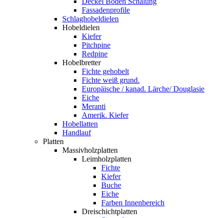
Deckel Boden Schalung
Fassadenprofile
Schlaghobeldielen
Hobeldielen
Kiefer
Pitchpine
Redpine
Hobelbretter
Fichte gehobelt
Fichte weiß grund.
Europäische / kanad. Lärche/ Douglasie
Eiche
Meranti
Amerik. Kiefer
Hobellatten
Handlauf
Platten
Massivholzplatten
Leimholzplatten
Fichte
Kiefer
Buche
Eiche
Farben Innenbereich
Dreischichtplatten