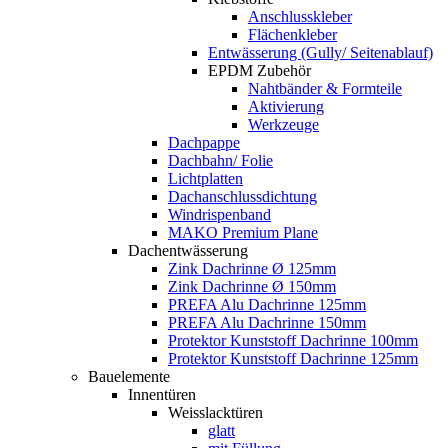
Anschlusskleber
Flächenkleber
Entwässerung (Gully/ Seitenablauf)
EPDM Zubehör
Nahtbänder & Formteile
Aktivierung
Werkzeuge
Dachpappe
Dachbahn/ Folie
Lichtplatten
Dachanschlussdichtung
Windrispenband
MAKO Premium Plane
Dachentwässerung
Zink Dachrinne Ø 125mm
Zink Dachrinne Ø 150mm
PREFA Alu Dachrinne 125mm
PREFA Alu Dachrinne 150mm
Protektor Kunststoff Dachrinne 100mm
Protektor Kunststoff Dachrinne 125mm
Bauelemente
Innentüren
Weisslacktüren
glatt