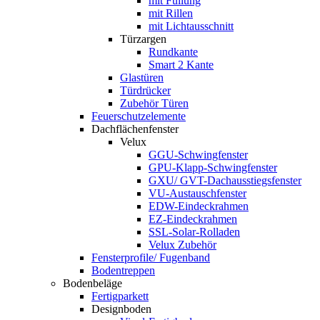
mit Füllung
mit Rillen
mit Lichtausschnitt
Türzargen
Rundkante
Smart 2 Kante
Glastüren
Türdrücker
Zubehör Türen
Feuerschutzelemente
Dachflächenfenster
Velux
GGU-Schwingfenster
GPU-Klapp-Schwingfenster
GXU/ GVT-Dachausstiegsfenster
VU-Austauschfenster
EDW-Eindeckrahmen
EZ-Eindeckrahmen
SSL-Solar-Rolladen
Velux Zubehör
Fensterprofile/ Fugenband
Bodentreppen
Bodenbeläge
Fertigparkett
Designboden