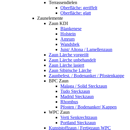
Terrassendielen
Oberfläche: geriffelt
Oberfläche: glatt
Zaunelemente
Zaun KDI
Blankenese
Holstein
Amrum
Wandsbek
Juist/ Altona / Lamellenzaun
Zaun Lärche vorgeölt
Zaun Lärche unbehandelt
Zaun Lärche lasiert
Zaun Sibirische Lärche
Zaunbefest. / Bodenanker / Pfostenkappe
BPC Zaun
Malaga / Solid Steckzaun
Tudo Steckzaun
Madrid Steckzaun
Rhombus
Pfosten / Bodenanker/ Kappen
WPC Zaun
Verti Senkrechtzaun
Portland Steckzaun
Kunststoffzaun / Fertigzaun WPC