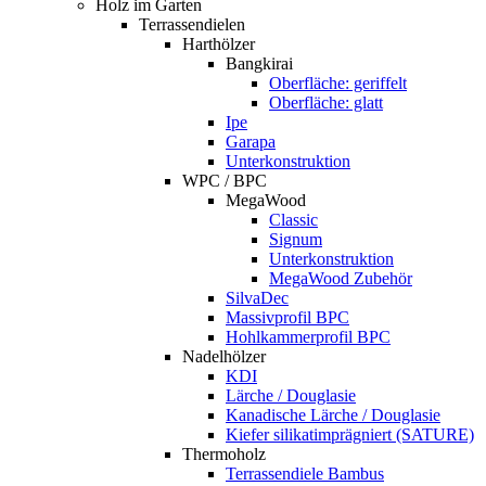
Holz im Garten
Terrassendielen
Harthölzer
Bangkirai
Oberfläche: geriffelt
Oberfläche: glatt
Ipe
Garapa
Unterkonstruktion
WPC / BPC
MegaWood
Classic
Signum
Unterkonstruktion
MegaWood Zubehör
SilvaDec
Massivprofil BPC
Hohlkammerprofil BPC
Nadelhölzer
KDI
Lärche / Douglasie
Kanadische Lärche / Douglasie
Kiefer silikatimprägniert (SATURE)
Thermoholz
Terrassendiele Bambus