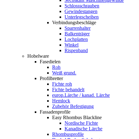
Sechskant Maschinengewinde
Schlossschrauben
Gewindestangen
Unterlegscheiben
Verbindungsbeschläge
Sparrenhalter
Balkenträger
Lochplatten
Winkel
Rispenband
Hobelware
Fasedielen
Roh
Weiß grund.
Profilbretter
Fichte roh
Fichte behandelt
europ.Lärche / kanad. Lärche
Hemlock
Zubehör Befestigung
Fassadenprofile
Easy Rhombus Blackline
Nordische Fichte
Kanadische Lärche
Rhombusprofile