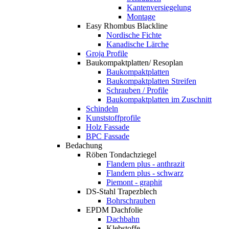
Kantenversiegelung
Montage
Easy Rhombus Blackline
Nordische Fichte
Kanadische Lärche
Groja Profile
Baukompaktplatten/ Resoplan
Baukompaktplatten
Baukompaktplatten Streifen
Schrauben / Profile
Baukompaktplatten im Zuschnitt
Schindeln
Kunststoffprofile
Holz Fassade
BPC Fassade
Bedachung
Röben Tondachziegel
Flandern plus - anthrazit
Flandern plus - schwarz
Piemont - graphit
DS-Stahl Trapezblech
Bohrschrauben
EPDM Dachfolie
Dachbahn
Klebstoffe