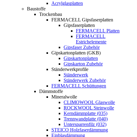
Acrylglasplatten
Baustoffe
Trockenbau
FERMACELL Gipsfaserplatten
Gipsfaserplatten
FERMACELL Platten
FERMACELL
Estrichelemente
Gipsfaser Zubehör
Gipskartonplatten (GKB)
Gipskartonplatten
Gipskarton Zubehör
Ständerwerkprofile
Ständerwerk
Ständerwerk Zubehör
FERMACELL Schüttungen
Dämmstoffe
Mineralwolle
CLIMOWOOL Glaswolle
ROCKWOOL Steinwolle
Kerndämmplatte (035)
Trennwandplatte (040)
Untersparrenfilz (032)
STEICO Holzfaserdämmung
Einblasdämmung