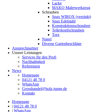
Lacke
MAKO Malerwerkzeug
Schrauben
Spax WIROX (verzinkt)
Spax Edelstahl
Konstruktionsschrauben
Tellerkopfschrauben
Torx
Nägel
Diverse Gartenbeschläge
Ansprechpartner
Unsere Leistungen
Services für den Profi
Nachhaltigkeit
Referenzen
News
Homepage
04121 48 78 0
WhatsApp
Grosshandel@holz-junge.de
Kontakt
Homepage
|
04121 48 78 0
|
WhatsApp