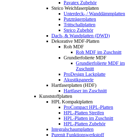
Pavatex Zubehör
Steico Weichfaserplatten
Unterdeck- / Wanddämmplatten
Putzträgerplatten
Trittschallplatten
Steico Zubehör
Dach- & Wandplatten (DWD)
Dekorative MDF-Platten
Roh MDF
Roh MDF im Zuschnitt
Grundierfolierte MDF
Grundierfolierte MDF im
Zuschnitt
ProDesign Lackplatte
Akustikpaneele
Hartfaserplatten (HDF)
Hartfaser im Zuschnitt
Kunststoffplatten
HPL Kompaktplatten
ProCompact HPL-Platten
HPL-Platten Streifen
HPL-Platten im Zuschnitt
HPL-Platten Zubehör
Integralschaumplatten
Purenit Funktionswerkstoff