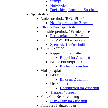
Stumpf
Nut+Feder
Dreischichtplatten im Zuschnitt
Sperrhölzer
Nadelsperrholz (BFU-Platte)
Nadelsperrholz im Zuschnitt
Elliottis Pine Sperrholz
Industriesperrholz / Furnierplatte
Furnierplatte im Zuschnitt
Sperrholz AW 100 wasserfest
Sperrholz im Zuschnitt
Sperrholz IF 20
Pappel Furnierplatten
Pappel im Zuschnitt
Buche Furnierplatten
Buche im Zuschnitt
Multiplexplatten
Birke
Birke im Zuschnitt
Deckfurniert
Deckfurniert im Zuschnitt
Treppen / Tresen
Film/Film Betonschalung
Film / Film im Zuschnitt
Film/Sieb Fahrzeugbau