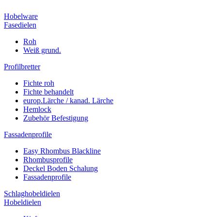
Hobelware
Fasedielen
Roh
Weiß grund.
Profilbretter
Fichte roh
Fichte behandelt
europ.Lärche / kanad. Lärche
Hemlock
Zubehör Befestigung
Fassadenprofile
Easy Rhombus Blackline
Rhombusprofile
Deckel Boden Schalung
Fassadenprofile
Schlaghobeldielen
Hobeldielen