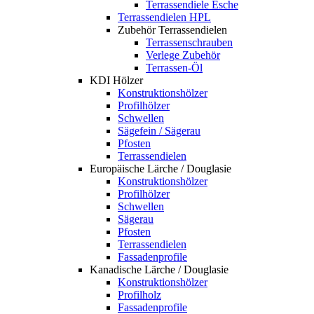
Terrassendiele Esche
Terrassendielen HPL
Zubehör Terrassendielen
Terrassenschrauben
Verlege Zubehör
Terrassen-Öl
KDI Hölzer
Konstruktionshölzer
Profilhölzer
Schwellen
Sägefein / Sägerau
Pfosten
Terrassendielen
Europäische Lärche / Douglasie
Konstruktionshölzer
Profilhölzer
Schwellen
Sägerau
Pfosten
Terrassendielen
Fassadenprofile
Kanadische Lärche / Douglasie
Konstruktionshölzer
Profilholz
Fassadenprofile