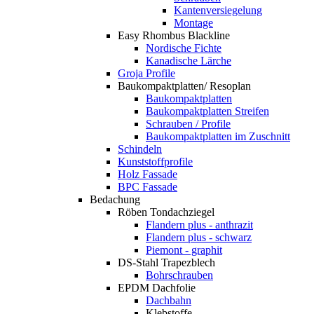
Kantenversiegelung
Montage
Easy Rhombus Blackline
Nordische Fichte
Kanadische Lärche
Groja Profile
Baukompaktplatten/ Resoplan
Baukompaktplatten
Baukompaktplatten Streifen
Schrauben / Profile
Baukompaktplatten im Zuschnitt
Schindeln
Kunststoffprofile
Holz Fassade
BPC Fassade
Bedachung
Röben Tondachziegel
Flandern plus - anthrazit
Flandern plus - schwarz
Piemont - graphit
DS-Stahl Trapezblech
Bohrschrauben
EPDM Dachfolie
Dachbahn
Klebstoffe