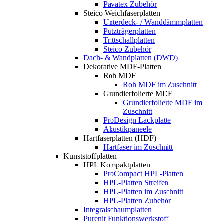
Pavatex Zubehör
Steico Weichfaserplatten
Unterdeck- / Wanddämmplatten
Putzträgerplatten
Trittschallplatten
Steico Zubehör
Dach- & Wandplatten (DWD)
Dekorative MDF-Platten
Roh MDF
Roh MDF im Zuschnitt
Grundierfolierte MDF
Grundierfolierte MDF im
Zuschnitt
ProDesign Lackplatte
Akustikpaneele
Hartfaserplatten (HDF)
Hartfaser im Zuschnitt
Kunststoffplatten
HPL Kompaktplatten
ProCompact HPL-Platten
HPL-Platten Streifen
HPL-Platten im Zuschnitt
HPL-Platten Zubehör
Integralschaumplatten
Purenit Funktionswerkstoff