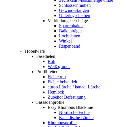
Sechskant Maschinengewinde
Schlossschrauben
Gewindestangen
Unterlegscheiben
Verbindungsbeschläge
Sparrenhalter
Balkenträger
Lochplatten
Winkel
Rispenband
Hobelware
Fasedielen
Roh
Weiß grund.
Profilbretter
Fichte roh
Fichte behandelt
europ.Lärche / kanad. Lärche
Hemlock
Zubehör Befestigung
Fassadenprofile
Easy Rhombus Blackline
Nordische Fichte
Kanadische Lärche
Rhombusprofile