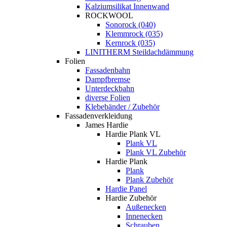
Kalziumsilikat Innenwand
ROCKWOOL
Sonorock (040)
Klemmrock (035)
Kernrock (035)
LINITHERM Steildachdämmung
Folien
Fassadenbahn
Dampfbremse
Unterdeckbahn
diverse Folien
Klebebänder / Zubehör
Fassadenverkleidung
James Hardie
Hardie Plank VL
Plank VL
Plank VL Zubehör
Hardie Plank
Plank
Plank Zubehör
Hardie Panel
Hardie Zubehör
Außenecken
Innenecken
Schrauben