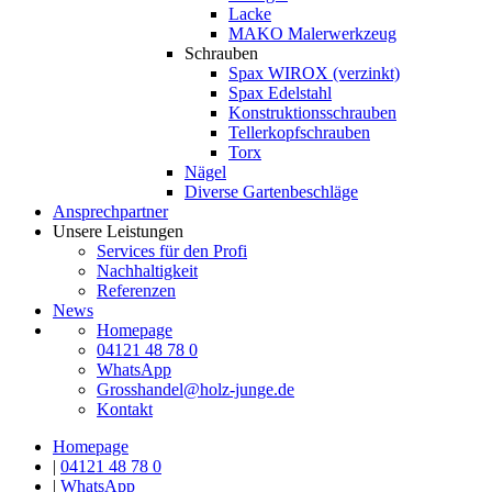
Lacke
MAKO Malerwerkzeug
Schrauben
Spax WIROX (verzinkt)
Spax Edelstahl
Konstruktionsschrauben
Tellerkopfschrauben
Torx
Nägel
Diverse Gartenbeschläge
Ansprechpartner
Unsere Leistungen
Services für den Profi
Nachhaltigkeit
Referenzen
News
Homepage
04121 48 78 0
WhatsApp
Grosshandel@holz-junge.de
Kontakt
Homepage
|
04121 48 78 0
|
WhatsApp