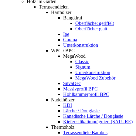
Holz im Garten
Terrassendielen
Harthölzer
Bangkirai
Oberfläche: geriffelt
Oberfläche: glatt
Ipe
Garapa
Unterkonstruktion
WPC / BPC
MegaWood
Classic
Signum
Unterkonstruktion
MegaWood Zubehör
SilvaDec
Massivprofil BPC
Hohlkammerprofil BPC
Nadelhölzer
KDI
Lärche / Douglasie
Kanadische Lärche / Douglasie
Kiefer silikatimprägniert (SATURE)
Thermoholz
Terrassendiele Bambus