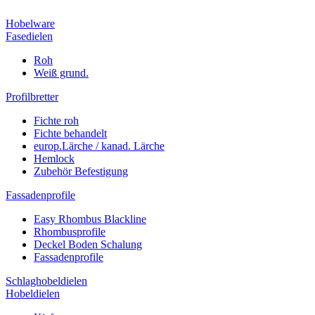
Hobelware
Fasedielen
Roh
Weiß grund.
Profilbretter
Fichte roh
Fichte behandelt
europ.Lärche / kanad. Lärche
Hemlock
Zubehör Befestigung
Fassadenprofile
Easy Rhombus Blackline
Rhombusprofile
Deckel Boden Schalung
Fassadenprofile
Schlaghobeldielen
Hobeldielen