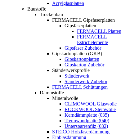
Acrylglasplatten
Baustoffe
Trockenbau
FERMACELL Gipsfaserplatten
Gipsfaserplatten
FERMACELL Platten
FERMACELL
Estrichelemente
Gipsfaser Zubehör
Gipskartonplatten (GKB)
Gipskartonplatten
Gipskarton Zubehör
Ständerwerkprofile
Ständerwerk
Ständerwerk Zubehör
FERMACELL Schüttungen
Dämmstoffe
Mineralwolle
CLIMOWOOL Glaswolle
ROCKWOOL Steinwolle
Kerndämmplatte (035)
Trennwandplatte (040)
Untersparrenfilz (032)
STEICO Holzfaserdämmung
Einblasdämmung