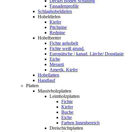
Deckel Boden Schalung
Fassadenprofile
Schlaghobeldielen
Hobeldielen
Kiefer
Pitchpine
Redpine
Hobelbretter
Fichte gehobelt
Fichte weiß grund.
Europäische / kanad. Lärche/ Douglasie
Eiche
Meranti
Amerik. Kiefer
Hobellatten
Handlauf
Platten
Massivholzplatten
Leimholzplatten
Fichte
Kiefer
Buche
Eiche
Farben Innenbereich
Dreischichtplatten