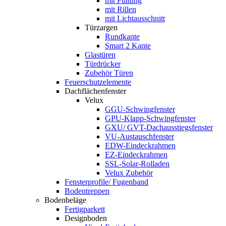
mit Füllung
mit Rillen
mit Lichtausschnitt
Türzargen
Rundkante
Smart 2 Kante
Glastüren
Türdrücker
Zubehör Türen
Feuerschutzelemente
Dachflächenfenster
Velux
GGU-Schwingfenster
GPU-Klapp-Schwingfenster
GXU/ GVT-Dachausstiegsfenster
VU-Austauschfenster
EDW-Eindeckrahmen
EZ-Eindeckrahmen
SSL-Solar-Rolladen
Velux Zubehör
Fensterprofile/ Fugenband
Bodentreppen
Bodenbeläge
Fertigparkett
Designboden