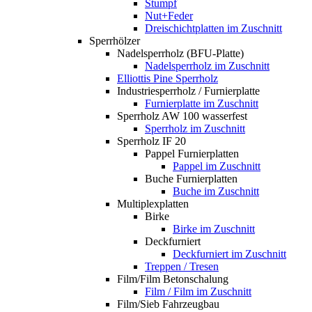
Stumpf
Nut+Feder
Dreischichtplatten im Zuschnitt
Sperrhölzer
Nadelsperrholz (BFU-Platte)
Nadelsperrholz im Zuschnitt
Elliottis Pine Sperrholz
Industriesperrholz / Furnierplatte
Furnierplatte im Zuschnitt
Sperrholz AW 100 wasserfest
Sperrholz im Zuschnitt
Sperrholz IF 20
Pappel Furnierplatten
Pappel im Zuschnitt
Buche Furnierplatten
Buche im Zuschnitt
Multiplexplatten
Birke
Birke im Zuschnitt
Deckfurniert
Deckfurniert im Zuschnitt
Treppen / Tresen
Film/Film Betonschalung
Film / Film im Zuschnitt
Film/Sieb Fahrzeugbau