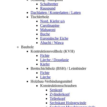
Schalbretter
Rauspund
Dachlatten / Konterlatten / Latten
Tischlerholz
Nord. Kiefer u/s
Carolinapine
Mahagoni
Buche
Europäische Eiche
Abachi / Wawa
Bauholz
Kontruktionsvollholz (KVH)
Fichte
Lärche / Douglasie
Kiefer
Brettschichtholz (BSH) / Leimbinder
Fichte
Lärche
Holzbau-Verbindungsmittel
Konstruktionsschrauben
Senkopf
Zylinderkopf
Tellerkopf
Sechskant Holzgewinde