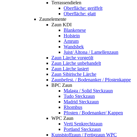
Terrassendielen
Oberfläche: geriffelt
Oberfläche: glatt
Zaunelemente
Zaun KDI
Blankenese
Holstein
Amrum
Wandsbek
Juist/ Altona / Lamellenzaun
Zaun Lärche vorgeölt
Zaun Lärche unbehandelt
Zaun Lärche lasiert
Zaun Sibirische Lärche
Zaunbefest. / Bodenanker / Pfostenkappe
BPC Zaun
Malaga / Solid Steckzaun
Tudo Steckzaun
Madrid Steckzaun
Rhombus
Pfosten / Bodenanker/ Kappen
WPC Zaun
Verti Senkrechtzaun
Portland Steckzaun
Kunststoffzaun / Fertigzaun WPC