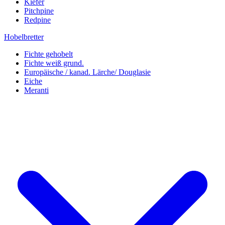
Kiefer
Pitchpine
Redpine
Hobelbretter
Fichte gehobelt
Fichte weiß grund.
Europäische / kanad. Lärche/ Douglasie
Eiche
Meranti