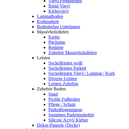
Vinyl-Fertigboden
Rigid Vinyl
Klebevinyl
Laminatboden
Korkparkett
Bodenbelag Unterlagen
Massivholzdielen
Kiefer
Pitchpine
Redpine
Zubehör Massivholzdielen
Leisten
Sockelleisten weiß
Sockelleisten Parkett
Sockelleisten Vinyl / Laminat / Kork
Diverse Leisten
Leisten Zubehör
Zubehör Boden
Stauf
Profile Fußboden
Pflege / Schutz
Parkettfugenmasse
Sonstiges Parkettzubehör
Silicon/ Acryl/ Kleber
Dekor-Paneele (Decke)