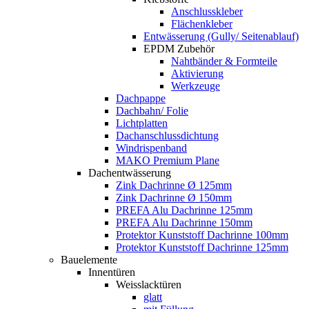
Anschlusskleber
Flächenkleber
Entwässerung (Gully/ Seitenablauf)
EPDM Zubehör
Nahtbänder & Formteile
Aktivierung
Werkzeuge
Dachpappe
Dachbahn/ Folie
Lichtplatten
Dachanschlussdichtung
Windrispenband
MAKO Premium Plane
Dachentwässerung
Zink Dachrinne Ø 125mm
Zink Dachrinne Ø 150mm
PREFA Alu Dachrinne 125mm
PREFA Alu Dachrinne 150mm
Protektor Kunststoff Dachrinne 100mm
Protektor Kunststoff Dachrinne 125mm
Bauelemente
Innentüren
Weisslacktüren
glatt