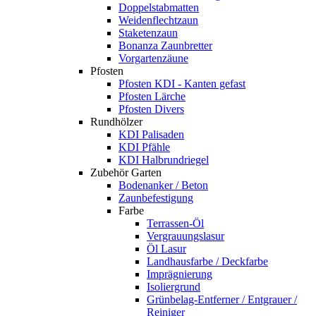
Doppelstabmatten
Weidenflechtzaun
Staketenzaun
Bonanza Zaunbretter
Vorgartenzäune
Pfosten
Pfosten KDI - Kanten gefast
Pfosten Lärche
Pfosten Divers
Rundhölzer
KDI Palisaden
KDI Pfähle
KDI Halbrundriegel
Zubehör Garten
Bodenanker / Beton
Zaunbefestigung
Farbe
Terrassen-Öl
Vergrauungslasur
Öl Lasur
Landhausfarbe / Deckfarbe
Imprägnierung
Isoliergrund
Grünbelag-Entferner / Entgrauer /
Reiniger