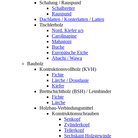
Schalung / Rauspund
Schalbretter
Rauspund
Dachlatten / Konterlatten / Latten
Tischlerholz
Nord. Kiefer u/s
Carolinapine
Mahagoni
Buche
Europäische Eiche
Abachi / Wawa
Bauholz
Kontruktionsvollholz (KVH)
Fichte
Lärche / Douglasie
Kiefer
Brettschichtholz (BSH) / Leimbinder
Fichte
Lärche
Holzbau-Verbindungsmittel
Konstruktionsschrauben
Senkopf
Zylinderkopf
Tellerkopf
Sechskant Holzgewinde