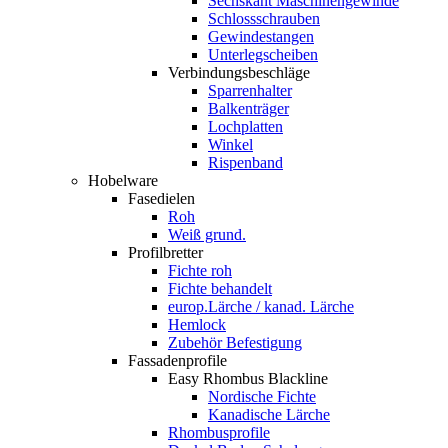
Sechskant Maschinengewinde
Schlossschrauben
Gewindestangen
Unterlegscheiben
Verbindungsbeschläge
Sparrenhalter
Balkenträger
Lochplatten
Winkel
Rispenband
Hobelware
Fasedielen
Roh
Weiß grund.
Profilbretter
Fichte roh
Fichte behandelt
europ.Lärche / kanad. Lärche
Hemlock
Zubehör Befestigung
Fassadenprofile
Easy Rhombus Blackline
Nordische Fichte
Kanadische Lärche
Rhombusprofile