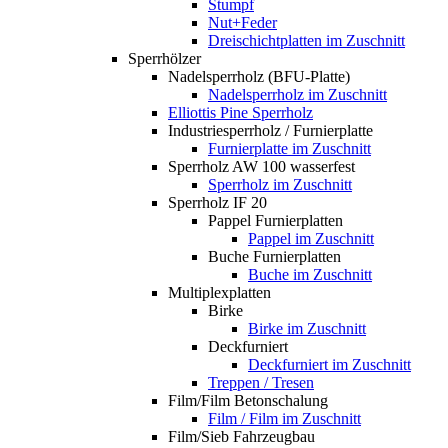
Stumpf
Nut+Feder
Dreischichtplatten im Zuschnitt
Sperrhölzer
Nadelsperrholz (BFU-Platte)
Nadelsperrholz im Zuschnitt
Elliottis Pine Sperrholz
Industriesperrholz / Furnierplatte
Furnierplatte im Zuschnitt
Sperrholz AW 100 wasserfest
Sperrholz im Zuschnitt
Sperrholz IF 20
Pappel Furnierplatten
Pappel im Zuschnitt
Buche Furnierplatten
Buche im Zuschnitt
Multiplexplatten
Birke
Birke im Zuschnitt
Deckfurniert
Deckfurniert im Zuschnitt
Treppen / Tresen
Film/Film Betonschalung
Film / Film im Zuschnitt
Film/Sieb Fahrzeugbau