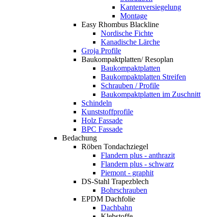
Kantenversiegelung
Montage
Easy Rhombus Blackline
Nordische Fichte
Kanadische Lärche
Groja Profile
Baukompaktplatten/ Resoplan
Baukompaktplatten
Baukompaktplatten Streifen
Schrauben / Profile
Baukompaktplatten im Zuschnitt
Schindeln
Kunststoffprofile
Holz Fassade
BPC Fassade
Bedachung
Röben Tondachziegel
Flandern plus - anthrazit
Flandern plus - schwarz
Piemont - graphit
DS-Stahl Trapezblech
Bohrschrauben
EPDM Dachfolie
Dachbahn
Klebstoffe