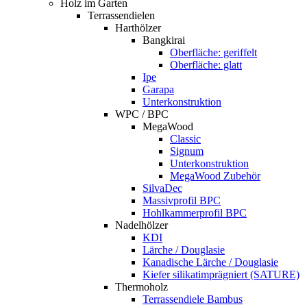
Holz im Garten
Terrassendielen
Harthölzer
Bangkirai
Oberfläche: geriffelt
Oberfläche: glatt
Ipe
Garapa
Unterkonstruktion
WPC / BPC
MegaWood
Classic
Signum
Unterkonstruktion
MegaWood Zubehör
SilvaDec
Massivprofil BPC
Hohlkammerprofil BPC
Nadelhölzer
KDI
Lärche / Douglasie
Kanadische Lärche / Douglasie
Kiefer silikatimprägniert (SATURE)
Thermoholz
Terrassendiele Bambus