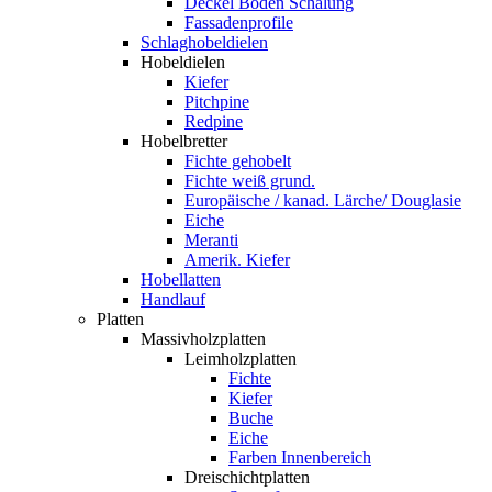
Deckel Boden Schalung
Fassadenprofile
Schlaghobeldielen
Hobeldielen
Kiefer
Pitchpine
Redpine
Hobelbretter
Fichte gehobelt
Fichte weiß grund.
Europäische / kanad. Lärche/ Douglasie
Eiche
Meranti
Amerik. Kiefer
Hobellatten
Handlauf
Platten
Massivholzplatten
Leimholzplatten
Fichte
Kiefer
Buche
Eiche
Farben Innenbereich
Dreischichtplatten