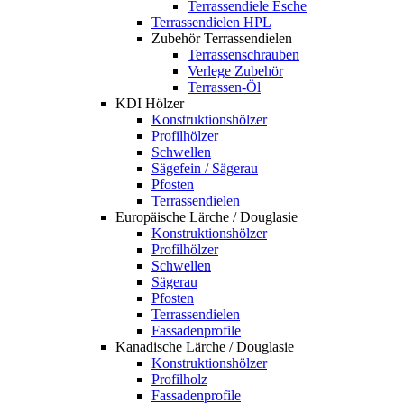
Terrassendiele Esche
Terrassendielen HPL
Zubehör Terrassendielen
Terrassenschrauben
Verlege Zubehör
Terrassen-Öl
KDI Hölzer
Konstruktionshölzer
Profilhölzer
Schwellen
Sägefein / Sägerau
Pfosten
Terrassendielen
Europäische Lärche / Douglasie
Konstruktionshölzer
Profilhölzer
Schwellen
Sägerau
Pfosten
Terrassendielen
Fassadenprofile
Kanadische Lärche / Douglasie
Konstruktionshölzer
Profilholz
Fassadenprofile