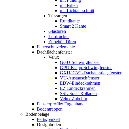
mit Füllung
mit Rillen
mit Lichtausschnitt
Türzargen
Rundkante
Smart 2 Kante
Glastüren
Türdrücker
Zubehör Türen
Feuerschutzelemente
Dachflächenfenster
Velux
GGU-Schwingfenster
GPU-Klapp-Schwingfenster
GXU/ GVT-Dachausstiegsfenster
VU-Austauschfenster
EDW-Eindeckrahmen
EZ-Eindeckrahmen
SSL-Solar-Rolladen
Velux Zubehör
Fensterprofile/ Fugenband
Bodentreppen
Bodenbeläge
Fertigparkett
Designboden