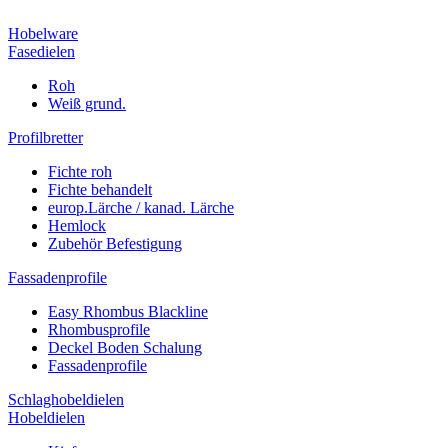
Hobelware
Fasedielen
Roh
Weiß grund.
Profilbretter
Fichte roh
Fichte behandelt
europ.Lärche / kanad. Lärche
Hemlock
Zubehör Befestigung
Fassadenprofile
Easy Rhombus Blackline
Rhombusprofile
Deckel Boden Schalung
Fassadenprofile
Schlaghobeldielen
Hobeldielen