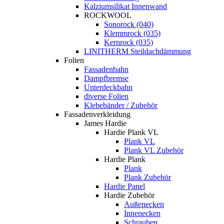
Kalziumsilikat Innenwand
ROCKWOOL
Sonorock (040)
Klemmrock (035)
Kernrock (035)
LINITHERM Steildachdämmung
Folien
Fassadenbahn
Dampfbremse
Unterdeckbahn
diverse Folien
Klebebänder / Zubehör
Fassadenverkleidung
James Hardie
Hardie Plank VL
Plank VL
Plank VL Zubehör
Hardie Plank
Plank
Plank Zubehör
Hardie Panel
Hardie Zubehör
Außenecken
Innenecken
Schrauben