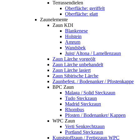
Terrassendielen
Oberfläche: geriffelt
Oberfläche: glatt
Zaunelemente
Zaun KDI
Blankenese
Holstein
Amrum
Wandsbek
Juist/ Altona / Lamellenzaun
Zaun Lärche vorgeölt
Zaun Lärche unbehandelt
Zaun Lärche lasiert
Zaun Sibirische Lärche
Zaunbefest. / Bodenanker / Pfostenkappe
BPC Zaun
Malaga / Solid Steckzaun
Tudo Steckzaun
Madrid Steckzaun
Rhombus
Pfosten / Bodenanker/ Kappen
WPC Zaun
Verti Senkrechtzaun
Portland Steckzaun
Kunststoffzaun / Fertigzaun WPC