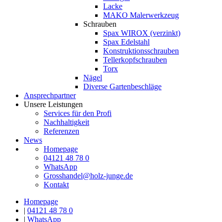
Lacke
MAKO Malerwerkzeug
Schrauben
Spax WIROX (verzinkt)
Spax Edelstahl
Konstruktionsschrauben
Tellerkopfschrauben
Torx
Nägel
Diverse Gartenbeschläge
Ansprechpartner
Unsere Leistungen
Services für den Profi
Nachhaltigkeit
Referenzen
News
Homepage
04121 48 78 0
WhatsApp
Grosshandel@holz-junge.de
Kontakt
Homepage
|
04121 48 78 0
|
WhatsApp