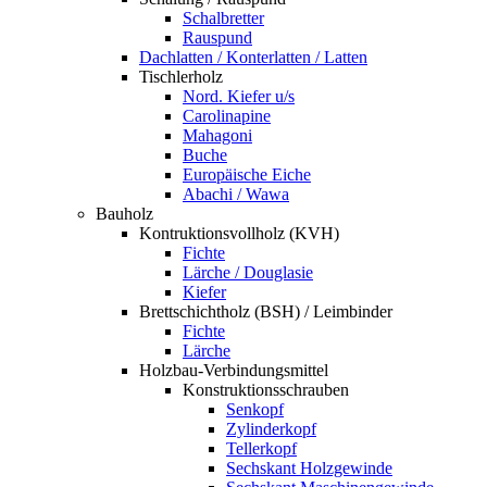
Schalbretter
Rauspund
Dachlatten / Konterlatten / Latten
Tischlerholz
Nord. Kiefer u/s
Carolinapine
Mahagoni
Buche
Europäische Eiche
Abachi / Wawa
Bauholz
Kontruktionsvollholz (KVH)
Fichte
Lärche / Douglasie
Kiefer
Brettschichtholz (BSH) / Leimbinder
Fichte
Lärche
Holzbau-Verbindungsmittel
Konstruktionsschrauben
Senkopf
Zylinderkopf
Tellerkopf
Sechskant Holzgewinde