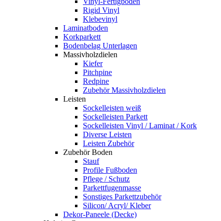
Vinyl-Fertigboden
Rigid Vinyl
Klebevinyl
Laminatboden
Korkparkett
Bodenbelag Unterlagen
Massivholzdielen
Kiefer
Pitchpine
Redpine
Zubehör Massivholzdielen
Leisten
Sockelleisten weiß
Sockelleisten Parkett
Sockelleisten Vinyl / Laminat / Kork
Diverse Leisten
Leisten Zubehör
Zubehör Boden
Stauf
Profile Fußboden
Pflege / Schutz
Parkettfugenmasse
Sonstiges Parkettzubehör
Silicon/ Acryl/ Kleber
Dekor-Paneele (Decke)