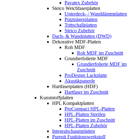
Pavatex Zubehör
Steico Weichfaserplatten
Unterdeck- / Wanddämmplatten
Putzträgerplatten
Trittschallplatten
Steico Zubehör
Dach- & Wandplatten (DWD)
Dekorative MDF-Platten
Roh MDF
Roh MDF im Zuschnitt
Grundierfolierte MDF
Grundierfolierte MDF im
Zuschnitt
ProDesign Lackplatte
Akustikpaneele
Hartfaserplatten (HDF)
Hartfaser im Zuschnitt
Kunststoffplatten
HPL Kompaktplatten
ProCompact HPL-Platten
HPL-Platten Streifen
HPL-Platten im Zuschnitt
HPL-Platten Zubehör
Integralschaumplatten
Purenit Funktionswerkstoff