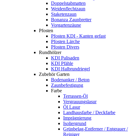
Doppelstabmatten
Weidenflechtzaun
Staketenzaun
Bonanza Zaunbretter
Vorgartenzäune
Pfosten
Pfosten KDI - Kanten gefast
Pfosten Lärche
Pfosten Divers
Rundhölzer
KDI Palisaden
KDI Pfähle
KDI Halbrundriegel
Zubehör Garten
Bodenanker / Beton
Zaunbefestigung
Farbe
Terrassen-Öl
Vergrauungslasur
Öl Lasur
Landhausfarbe / Deckfarbe
Imprägnierung
Isoliergrund
Grünbelag-Entferner / Entgrauer /
Reiniger