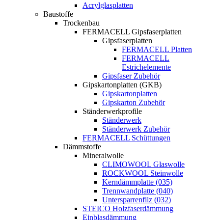
Acrylglasplatten
Baustoffe
Trockenbau
FERMACELL Gipsfaserplatten
Gipsfaserplatten
FERMACELL Platten
FERMACELL
Estrichelemente
Gipsfaser Zubehör
Gipskartonplatten (GKB)
Gipskartonplatten
Gipskarton Zubehör
Ständerwerkprofile
Ständerwerk
Ständerwerk Zubehör
FERMACELL Schüttungen
Dämmstoffe
Mineralwolle
CLIMOWOOL Glaswolle
ROCKWOOL Steinwolle
Kerndämmplatte (035)
Trennwandplatte (040)
Untersparrenfilz (032)
STEICO Holzfaserdämmung
Einblasdämmung