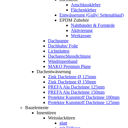
Anschlusskleber
Flächenkleber
Entwässerung (Gully/ Seitenablauf)
EPDM Zubehör
Nahtbänder & Formteile
Aktivierung
Werkzeuge
Dachpappe
Dachbahn/ Folie
Lichtplatten
Dachanschlussdichtung
Windrispenband
MAKO Premium Plane
Dachentwässerung
Zink Dachrinne Ø 125mm
Zink Dachrinne Ø 150mm
PREFA Alu Dachrinne 125mm
PREFA Alu Dachrinne 150mm
Protektor Kunststoff Dachrinne 100mm
Protektor Kunststoff Dachrinne 125mm
Bauelemente
Innentüren
Weisslacktüren
glatt