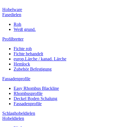
Hobelware
Fasedielen
Roh
Weiß grund.
Profilbretter
Fichte roh
Fichte behandelt
europ.Lärche / kanad. Lärche
Hemlock
Zubehör Befestigung
Fassadenprofile
Easy Rhombus Blackline
Rhombusprofile
Deckel Boden Schalung
Fassadenprofile
Schlaghobeldielen
Hobeldielen