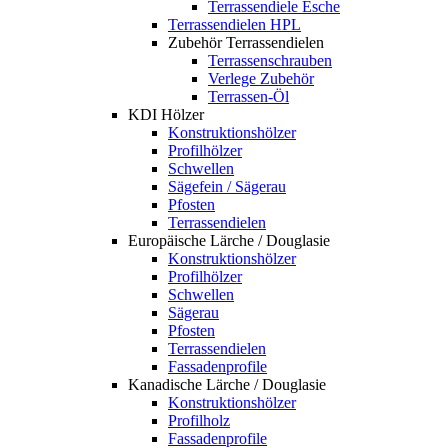
Terrassendiele Esche
Terrassendielen HPL
Zubehör Terrassendielen
Terrassenschrauben
Verlege Zubehör
Terrassen-Öl
KDI Hölzer
Konstruktionshölzer
Profilhölzer
Schwellen
Sägefein / Sägerau
Pfosten
Terrassendielen
Europäische Lärche / Douglasie
Konstruktionshölzer
Profilhölzer
Schwellen
Sägerau
Pfosten
Terrassendielen
Fassadenprofile
Kanadische Lärche / Douglasie
Konstruktionshölzer
Profilholz
Fassadenprofile