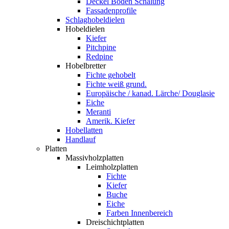
Deckel Boden Schalung
Fassadenprofile
Schlaghobeldielen
Hobeldielen
Kiefer
Pitchpine
Redpine
Hobelbretter
Fichte gehobelt
Fichte weiß grund.
Europäische / kanad. Lärche/ Douglasie
Eiche
Meranti
Amerik. Kiefer
Hobellatten
Handlauf
Platten
Massivholzplatten
Leimholzplatten
Fichte
Kiefer
Buche
Eiche
Farben Innenbereich
Dreischichtplatten