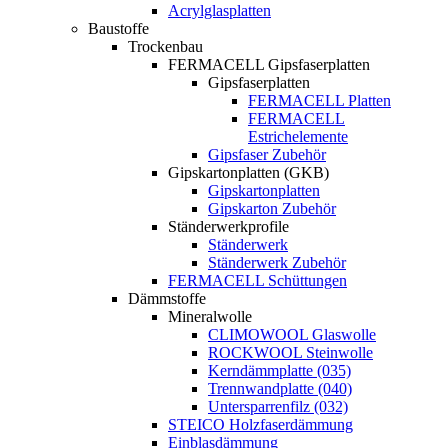
Acrylglasplatten
Baustoffe
Trockenbau
FERMACELL Gipsfaserplatten
Gipsfaserplatten
FERMACELL Platten
FERMACELL
Estrichelemente
Gipsfaser Zubehör
Gipskartonplatten (GKB)
Gipskartonplatten
Gipskarton Zubehör
Ständerwerkprofile
Ständerwerk
Ständerwerk Zubehör
FERMACELL Schüttungen
Dämmstoffe
Mineralwolle
CLIMOWOOL Glaswolle
ROCKWOOL Steinwolle
Kerndämmplatte (035)
Trennwandplatte (040)
Untersparrenfilz (032)
STEICO Holzfaserdämmung
Einblasdämmung