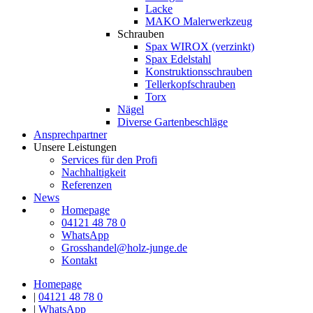
Lacke
MAKO Malerwerkzeug
Schrauben
Spax WIROX (verzinkt)
Spax Edelstahl
Konstruktionsschrauben
Tellerkopfschrauben
Torx
Nägel
Diverse Gartenbeschläge
Ansprechpartner
Unsere Leistungen
Services für den Profi
Nachhaltigkeit
Referenzen
News
Homepage
04121 48 78 0
WhatsApp
Grosshandel@holz-junge.de
Kontakt
Homepage
|
04121 48 78 0
|
WhatsApp