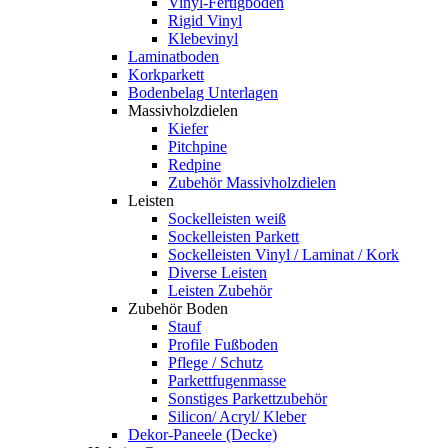
Vinyl-Fertigboden
Rigid Vinyl
Klebevinyl
Laminatboden
Korkparkett
Bodenbelag Unterlagen
Massivholzdielen
Kiefer
Pitchpine
Redpine
Zubehör Massivholzdielen
Leisten
Sockelleisten weiß
Sockelleisten Parkett
Sockelleisten Vinyl / Laminat / Kork
Diverse Leisten
Leisten Zubehör
Zubehör Boden
Stauf
Profile Fußboden
Pflege / Schutz
Parkettfugenmasse
Sonstiges Parkettzubehör
Silicon/ Acryl/ Kleber
Dekor-Paneele (Decke)