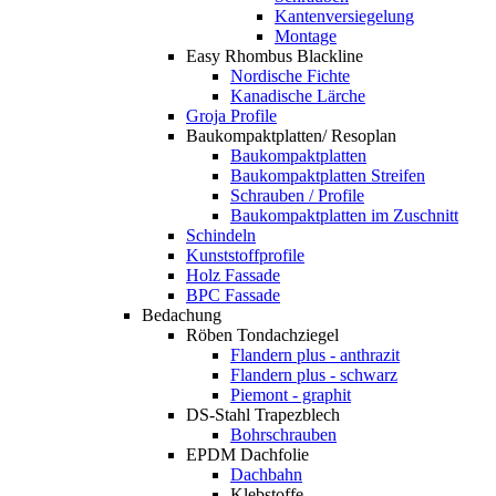
Kantenversiegelung
Montage
Easy Rhombus Blackline
Nordische Fichte
Kanadische Lärche
Groja Profile
Baukompaktplatten/ Resoplan
Baukompaktplatten
Baukompaktplatten Streifen
Schrauben / Profile
Baukompaktplatten im Zuschnitt
Schindeln
Kunststoffprofile
Holz Fassade
BPC Fassade
Bedachung
Röben Tondachziegel
Flandern plus - anthrazit
Flandern plus - schwarz
Piemont - graphit
DS-Stahl Trapezblech
Bohrschrauben
EPDM Dachfolie
Dachbahn
Klebstoffe