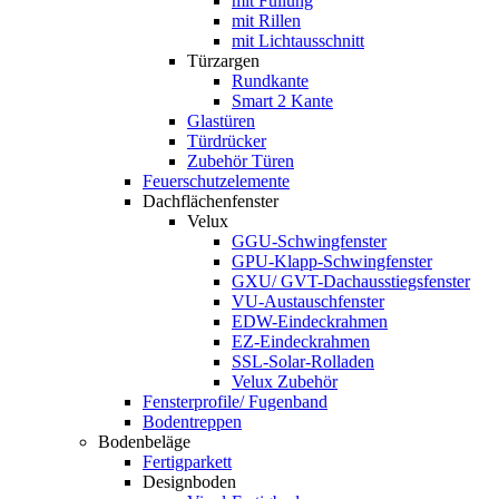
mit Füllung
mit Rillen
mit Lichtausschnitt
Türzargen
Rundkante
Smart 2 Kante
Glastüren
Türdrücker
Zubehör Türen
Feuerschutzelemente
Dachflächenfenster
Velux
GGU-Schwingfenster
GPU-Klapp-Schwingfenster
GXU/ GVT-Dachausstiegsfenster
VU-Austauschfenster
EDW-Eindeckrahmen
EZ-Eindeckrahmen
SSL-Solar-Rolladen
Velux Zubehör
Fensterprofile/ Fugenband
Bodentreppen
Bodenbeläge
Fertigparkett
Designboden