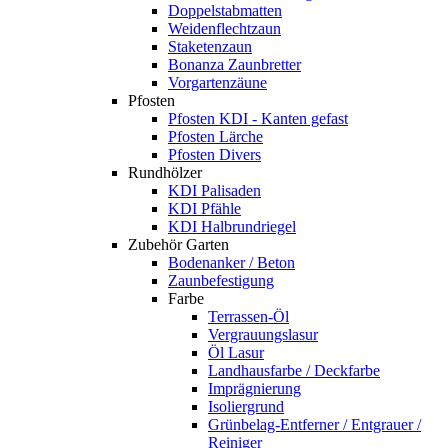
Doppelstabmatten
Weidenflechtzaun
Staketenzaun
Bonanza Zaunbretter
Vorgartenzäune
Pfosten
Pfosten KDI - Kanten gefast
Pfosten Lärche
Pfosten Divers
Rundhölzer
KDI Palisaden
KDI Pfähle
KDI Halbrundriegel
Zubehör Garten
Bodenanker / Beton
Zaunbefestigung
Farbe
Terrassen-Öl
Vergrauungslasur
Öl Lasur
Landhausfarbe / Deckfarbe
Imprägnierung
Isoliergrund
Grünbelag-Entferner / Entgrauer /
Reiniger