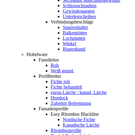
Sechskant Maschinengewinde
Schlossschrauben
Gewindestangen
Unterlegscheiben
Verbindungsbeschläge
Sparrenhalter
Balkenträger
Lochplatten
Winkel
Rispenband
Hobelware
Fasedielen
Roh
Weiß grund.
Profilbretter
Fichte roh
Fichte behandelt
europ.Lärche / kanad. Lärche
Hemlock
Zubehör Befestigung
Fassadenprofile
Easy Rhombus Blackline
Nordische Fichte
Kanadische Lärche
Rhombusprofile