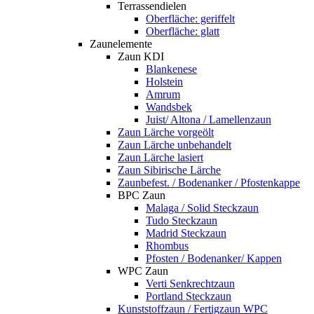
Terrassendielen
Oberfläche: geriffelt
Oberfläche: glatt
Zaunelemente
Zaun KDI
Blankenese
Holstein
Amrum
Wandsbek
Juist/ Altona / Lamellenzaun
Zaun Lärche vorgeölt
Zaun Lärche unbehandelt
Zaun Lärche lasiert
Zaun Sibirische Lärche
Zaunbefest. / Bodenanker / Pfostenkappe
BPC Zaun
Malaga / Solid Steckzaun
Tudo Steckzaun
Madrid Steckzaun
Rhombus
Pfosten / Bodenanker/ Kappen
WPC Zaun
Verti Senkrechtzaun
Portland Steckzaun
Kunststoffzaun / Fertigzaun WPC