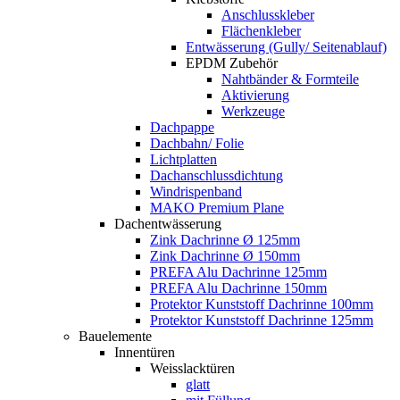
Anschlusskleber
Flächenkleber
Entwässerung (Gully/ Seitenablauf)
EPDM Zubehör
Nahtbänder & Formteile
Aktivierung
Werkzeuge
Dachpappe
Dachbahn/ Folie
Lichtplatten
Dachanschlussdichtung
Windrispenband
MAKO Premium Plane
Dachentwässerung
Zink Dachrinne Ø 125mm
Zink Dachrinne Ø 150mm
PREFA Alu Dachrinne 125mm
PREFA Alu Dachrinne 150mm
Protektor Kunststoff Dachrinne 100mm
Protektor Kunststoff Dachrinne 125mm
Bauelemente
Innentüren
Weisslacktüren
glatt