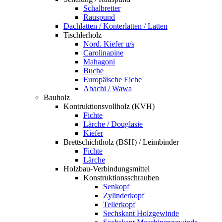
Schalbretter
Rauspund
Dachlatten / Konterlatten / Latten
Tischlerholz
Nord. Kiefer u/s
Carolinapine
Mahagoni
Buche
Europäische Eiche
Abachi / Wawa
Bauholz
Kontruktionsvollholz (KVH)
Fichte
Lärche / Douglasie
Kiefer
Brettschichtholz (BSH) / Leimbinder
Fichte
Lärche
Holzbau-Verbindungsmittel
Konstruktionsschrauben
Senkopf
Zylinderkopf
Tellerkopf
Sechskant Holzgewinde