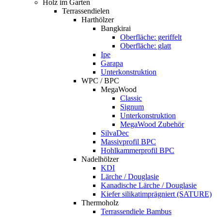
Holz im Garten
Terrassendielen
Harthölzer
Bangkirai
Oberfläche: geriffelt
Oberfläche: glatt
Ipe
Garapa
Unterkonstruktion
WPC / BPC
MegaWood
Classic
Signum
Unterkonstruktion
MegaWood Zubehör
SilvaDec
Massivprofil BPC
Hohlkammerprofil BPC
Nadelhölzer
KDI
Lärche / Douglasie
Kanadische Lärche / Douglasie
Kiefer silikatimprägniert (SATURE)
Thermoholz
Terrassendiele Bambus