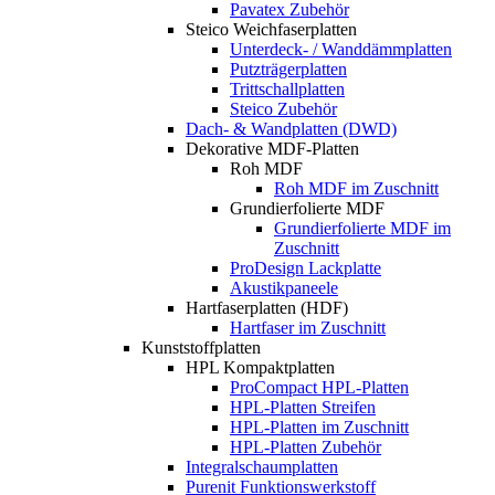
Pavatex Zubehör
Steico Weichfaserplatten
Unterdeck- / Wanddämmplatten
Putzträgerplatten
Trittschallplatten
Steico Zubehör
Dach- & Wandplatten (DWD)
Dekorative MDF-Platten
Roh MDF
Roh MDF im Zuschnitt
Grundierfolierte MDF
Grundierfolierte MDF im
Zuschnitt
ProDesign Lackplatte
Akustikpaneele
Hartfaserplatten (HDF)
Hartfaser im Zuschnitt
Kunststoffplatten
HPL Kompaktplatten
ProCompact HPL-Platten
HPL-Platten Streifen
HPL-Platten im Zuschnitt
HPL-Platten Zubehör
Integralschaumplatten
Purenit Funktionswerkstoff