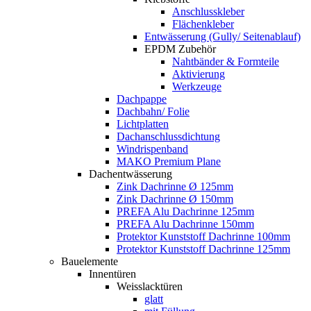
Anschlusskleber
Flächenkleber
Entwässerung (Gully/ Seitenablauf)
EPDM Zubehör
Nahtbänder & Formteile
Aktivierung
Werkzeuge
Dachpappe
Dachbahn/ Folie
Lichtplatten
Dachanschlussdichtung
Windrispenband
MAKO Premium Plane
Dachentwässerung
Zink Dachrinne Ø 125mm
Zink Dachrinne Ø 150mm
PREFA Alu Dachrinne 125mm
PREFA Alu Dachrinne 150mm
Protektor Kunststoff Dachrinne 100mm
Protektor Kunststoff Dachrinne 125mm
Bauelemente
Innentüren
Weisslacktüren
glatt