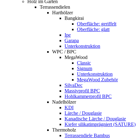
Holz im Garten
Terrassendielen
Harthölzer
Bangkirai
Oberfläche: geriffelt
Oberfläche: glatt
Ipe
Garapa
Unterkonstruktion
WPC / BPC
MegaWood
Classic
Signum
Unterkonstruktion
MegaWood Zubehör
SilvaDec
Massivprofil BPC
Hohlkammerprofil BPC
Nadelhölzer
KDI
Lärche / Douglasie
Kanadische Lärche / Douglasie
Kiefer silikatimprägniert (SATURE)
Thermoholz
Terrassendiele Bambus