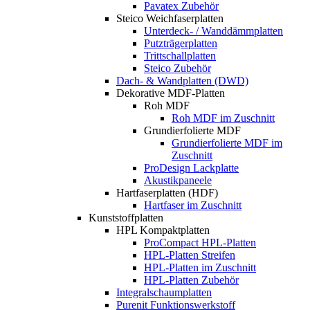
Pavatex Zubehör
Steico Weichfaserplatten
Unterdeck- / Wanddämmplatten
Putzträgerplatten
Trittschallplatten
Steico Zubehör
Dach- & Wandplatten (DWD)
Dekorative MDF-Platten
Roh MDF
Roh MDF im Zuschnitt
Grundierfolierte MDF
Grundierfolierte MDF im
Zuschnitt
ProDesign Lackplatte
Akustikpaneele
Hartfaserplatten (HDF)
Hartfaser im Zuschnitt
Kunststoffplatten
HPL Kompaktplatten
ProCompact HPL-Platten
HPL-Platten Streifen
HPL-Platten im Zuschnitt
HPL-Platten Zubehör
Integralschaumplatten
Purenit Funktionswerkstoff