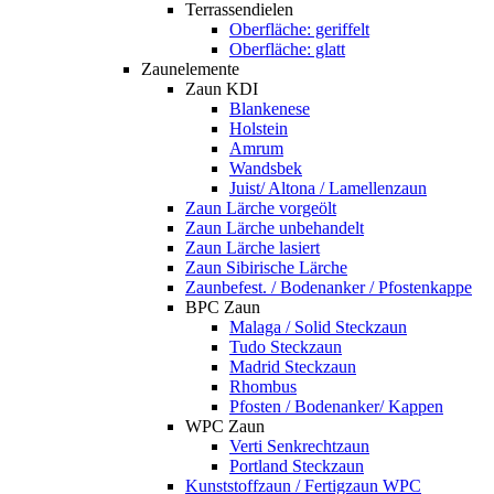
Terrassendielen
Oberfläche: geriffelt
Oberfläche: glatt
Zaunelemente
Zaun KDI
Blankenese
Holstein
Amrum
Wandsbek
Juist/ Altona / Lamellenzaun
Zaun Lärche vorgeölt
Zaun Lärche unbehandelt
Zaun Lärche lasiert
Zaun Sibirische Lärche
Zaunbefest. / Bodenanker / Pfostenkappe
BPC Zaun
Malaga / Solid Steckzaun
Tudo Steckzaun
Madrid Steckzaun
Rhombus
Pfosten / Bodenanker/ Kappen
WPC Zaun
Verti Senkrechtzaun
Portland Steckzaun
Kunststoffzaun / Fertigzaun WPC