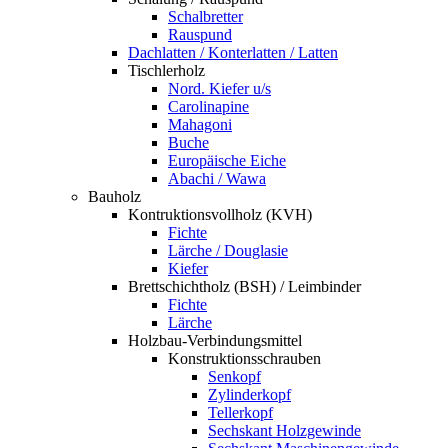
Schalbretter
Rauspund
Dachlatten / Konterlatten / Latten
Tischlerholz
Nord. Kiefer u/s
Carolinapine
Mahagoni
Buche
Europäische Eiche
Abachi / Wawa
Bauholz
Kontruktionsvollholz (KVH)
Fichte
Lärche / Douglasie
Kiefer
Brettschichtholz (BSH) / Leimbinder
Fichte
Lärche
Holzbau-Verbindungsmittel
Konstruktionsschrauben
Senkopf
Zylinderkopf
Tellerkopf
Sechskant Holzgewinde