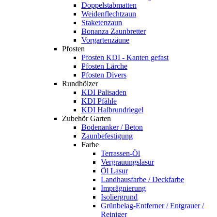
Doppelstabmatten
Weidenflechtzaun
Staketenzaun
Bonanza Zaunbretter
Vorgartenzäune
Pfosten
Pfosten KDI - Kanten gefast
Pfosten Lärche
Pfosten Divers
Rundhölzer
KDI Palisaden
KDI Pfähle
KDI Halbrundriegel
Zubehör Garten
Bodenanker / Beton
Zaunbefestigung
Farbe
Terrassen-Öl
Vergrauungslasur
Öl Lasur
Landhausfarbe / Deckfarbe
Imprägnierung
Isoliergrund
Grünbelag-Entferner / Entgrauer /
Reiniger