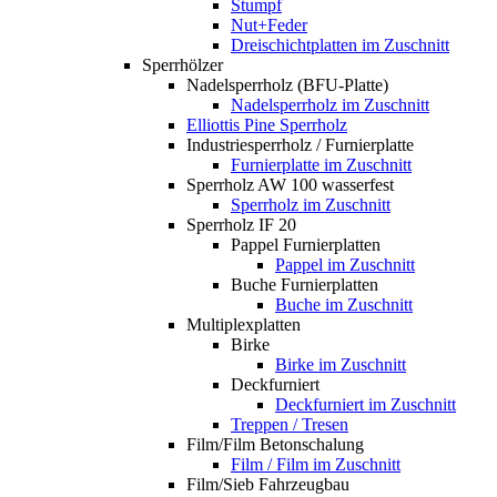
Stumpf
Nut+Feder
Dreischichtplatten im Zuschnitt
Sperrhölzer
Nadelsperrholz (BFU-Platte)
Nadelsperrholz im Zuschnitt
Elliottis Pine Sperrholz
Industriesperrholz / Furnierplatte
Furnierplatte im Zuschnitt
Sperrholz AW 100 wasserfest
Sperrholz im Zuschnitt
Sperrholz IF 20
Pappel Furnierplatten
Pappel im Zuschnitt
Buche Furnierplatten
Buche im Zuschnitt
Multiplexplatten
Birke
Birke im Zuschnitt
Deckfurniert
Deckfurniert im Zuschnitt
Treppen / Tresen
Film/Film Betonschalung
Film / Film im Zuschnitt
Film/Sieb Fahrzeugbau