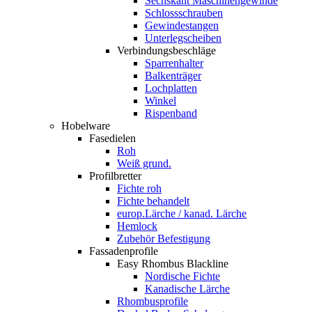
Sechskant Maschinengewinde
Schlossschrauben
Gewindestangen
Unterlegscheiben
Verbindungsbeschläge
Sparrenhalter
Balkenträger
Lochplatten
Winkel
Rispenband
Hobelware
Fasedielen
Roh
Weiß grund.
Profilbretter
Fichte roh
Fichte behandelt
europ.Lärche / kanad. Lärche
Hemlock
Zubehör Befestigung
Fassadenprofile
Easy Rhombus Blackline
Nordische Fichte
Kanadische Lärche
Rhombusprofile