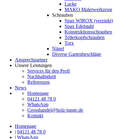
Lacke
MAKO Malerwerkzeug
Schrauben
Spax WIROX (verzinkt)
Spax Edelstahl
Konstruktionsschrauben
Tellerkopfschrauben
Torx
Nägel
Diverse Gartenbeschläge
Ansprechpartner
Unsere Leistungen
Services für den Profi
Nachhaltigkeit
Referenzen
News
Homepage
04121 48 78 0
WhatsApp
Grosshandel@holz-junge.de
Kontakt
Homepage
|
04121 48 78 0
|
WhatsApp