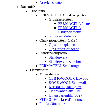
Acrylglasplatten
Baustoffe
Trockenbau
FERMACELL Gipsfaserplatten
Gipsfaserplatten
FERMACELL Platten
FERMACELL
Estrichelemente
Gipsfaser Zubehör
Gipskartonplatten (GKB)
Gipskartonplatten
Gipskarton Zubehör
Ständerwerkprofile
Ständerwerk
Ständerwerk Zubehör
FERMACELL Schüttungen
Dämmstoffe
Mineralwolle
CLIMOWOOL Glaswolle
ROCKWOOL Steinwolle
Kerndämmplatte (035)
Trennwandplatte (040)
Untersparrenfilz (032)
STEICO Holzfaserdämmung
Einblasdämmung