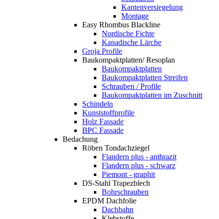
Kantenversiegelung
Montage
Easy Rhombus Blackline
Nordische Fichte
Kanadische Lärche
Groja Profile
Baukompaktplatten/ Resoplan
Baukompaktplatten
Baukompaktplatten Streifen
Schrauben / Profile
Baukompaktplatten im Zuschnitt
Schindeln
Kunststoffprofile
Holz Fassade
BPC Fassade
Bedachung
Röben Tondachziegel
Flandern plus - anthrazit
Flandern plus - schwarz
Piemont - graphit
DS-Stahl Trapezblech
Bohrschrauben
EPDM Dachfolie
Dachbahn
Klebstoffe