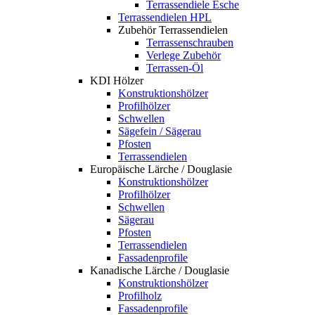
Terrassendiele Esche
Terrassendielen HPL
Zubehör Terrassendielen
Terrassenschrauben
Verlege Zubehör
Terrassen-Öl
KDI Hölzer
Konstruktionshölzer
Profilhölzer
Schwellen
Sägefein / Sägerau
Pfosten
Terrassendielen
Europäische Lärche / Douglasie
Konstruktionshölzer
Profilhölzer
Schwellen
Sägerau
Pfosten
Terrassendielen
Fassadenprofile
Kanadische Lärche / Douglasie
Konstruktionshölzer
Profilholz
Fassadenprofile