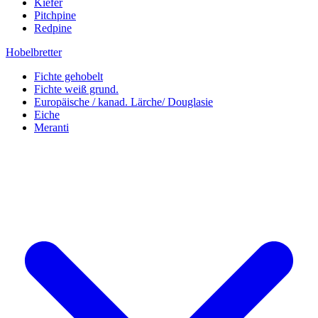
Kiefer
Pitchpine
Redpine
Hobelbretter
Fichte gehobelt
Fichte weiß grund.
Europäische / kanad. Lärche/ Douglasie
Eiche
Meranti