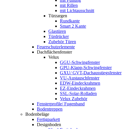
mit Füllung
mit Rillen
mit Lichtausschnitt
Türzargen
Rundkante
Smart 2 Kante
Glastüren
Türdrücker
Zubehör Türen
Feuerschutzelemente
Dachflächenfenster
Velux
GGU-Schwingfenster
GPU-Klapp-Schwingfenster
GXU/ GVT-Dachausstiegsfenster
VU-Austauschfenster
EDW-Eindeckrahmen
EZ-Eindeckrahmen
SSL-Solar-Rolladen
Velux Zubehör
Fensterprofile/ Fugenband
Bodentreppen
Bodenbeläge
Fertigparkett
Designboden