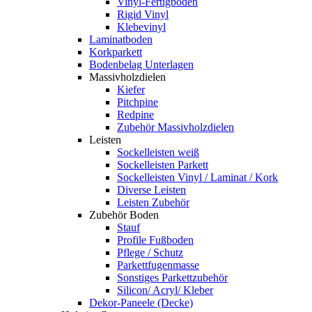
Vinyl-Fertigboden
Rigid Vinyl
Klebevinyl
Laminatboden
Korkparkett
Bodenbelag Unterlagen
Massivholzdielen
Kiefer
Pitchpine
Redpine
Zubehör Massivholzdielen
Leisten
Sockelleisten weiß
Sockelleisten Parkett
Sockelleisten Vinyl / Laminat / Kork
Diverse Leisten
Leisten Zubehör
Zubehör Boden
Stauf
Profile Fußboden
Pflege / Schutz
Parkettfugenmasse
Sonstiges Parkettzubehör
Silicon/ Acryl/ Kleber
Dekor-Paneele (Decke)