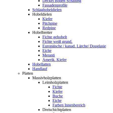
Deckel Boden Schalung
Fassadenprofile
Schlaghobeldielen
Hobeldielen
Kiefer
Pitchpine
Redpine
Hobelbretter
Fichte gehobelt
Fichte weiß grund.
Europäische / kanad. Lärche/ Douglasie
Eiche
Meranti
Amerik. Kiefer
Hobellatten
Handlauf
Platten
Massivholzplatten
Leimholzplatten
Fichte
Kiefer
Buche
Eiche
Farben Innenbereich
Dreischichtplatten