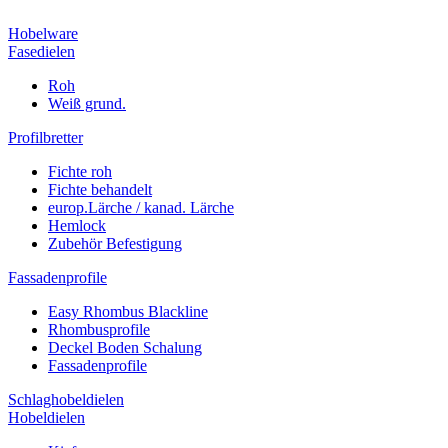
Hobelware
Fasedielen
Roh
Weiß grund.
Profilbretter
Fichte roh
Fichte behandelt
europ.Lärche / kanad. Lärche
Hemlock
Zubehör Befestigung
Fassadenprofile
Easy Rhombus Blackline
Rhombusprofile
Deckel Boden Schalung
Fassadenprofile
Schlaghobeldielen
Hobeldielen