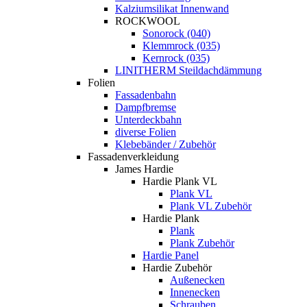
Kalziumsilikat Innenwand
ROCKWOOL
Sonorock (040)
Klemmrock (035)
Kernrock (035)
LINITHERM Steildachdämmung
Folien
Fassadenbahn
Dampfbremse
Unterdeckbahn
diverse Folien
Klebebänder / Zubehör
Fassadenverkleidung
James Hardie
Hardie Plank VL
Plank VL
Plank VL Zubehör
Hardie Plank
Plank
Plank Zubehör
Hardie Panel
Hardie Zubehör
Außenecken
Innenecken
Schrauben