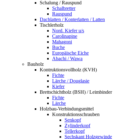
Schalung / Rauspund
Schalbretter
Rauspund
Dachlatten / Konterlatten / Latten
Tischlerholz
Nord. Kiefer u/s
Carolinapine
Mahagoni
Buche
Europäische Eiche
Abachi / Wawa
Bauholz
Kontruktionsvollholz (KVH)
Fichte
Lärche / Douglasie
Kiefer
Brettschichtholz (BSH) / Leimbinder
Fichte
Lärche
Holzbau-Verbindungsmittel
Konstruktionsschrauben
Senkopf
Zylinderkopf
Tellerkopf
Sechskant Holzgewinde