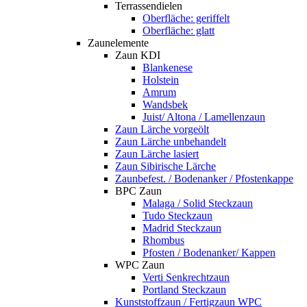
Terrassendielen
Oberfläche: geriffelt
Oberfläche: glatt
Zaunelemente
Zaun KDI
Blankenese
Holstein
Amrum
Wandsbek
Juist/ Altona / Lamellenzaun
Zaun Lärche vorgeölt
Zaun Lärche unbehandelt
Zaun Lärche lasiert
Zaun Sibirische Lärche
Zaunbefest. / Bodenanker / Pfostenkappe
BPC Zaun
Malaga / Solid Steckzaun
Tudo Steckzaun
Madrid Steckzaun
Rhombus
Pfosten / Bodenanker/ Kappen
WPC Zaun
Verti Senkrechtzaun
Portland Steckzaun
Kunststoffzaun / Fertigzaun WPC