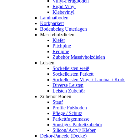
Vinyl-Fertigboden
Rigid Vinyl
Klebevinyl
Laminatboden
Korkparkett
Bodenbelag Unterlagen
Massivholzdielen
Kiefer
Pitchpine
Redpine
Zubehör Massivholzdielen
Leisten
Sockelleisten weiß
Sockelleisten Parkett
Sockelleisten Vinyl / Laminat / Kork
Diverse Leisten
Leisten Zubehör
Zubehör Boden
Stauf
Profile Fußboden
Pflege / Schutz
Parkettfugenmasse
Sonstiges Parkettzubehör
Silicon/ Acryl/ Kleber
Dekor-Paneele (Decke)