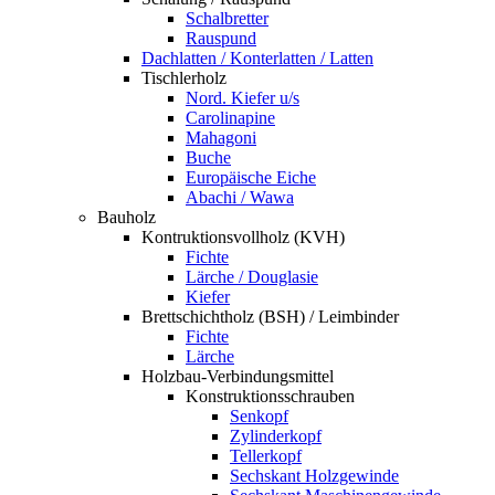
Schalbretter
Rauspund
Dachlatten / Konterlatten / Latten
Tischlerholz
Nord. Kiefer u/s
Carolinapine
Mahagoni
Buche
Europäische Eiche
Abachi / Wawa
Bauholz
Kontruktionsvollholz (KVH)
Fichte
Lärche / Douglasie
Kiefer
Brettschichtholz (BSH) / Leimbinder
Fichte
Lärche
Holzbau-Verbindungsmittel
Konstruktionsschrauben
Senkopf
Zylinderkopf
Tellerkopf
Sechskant Holzgewinde