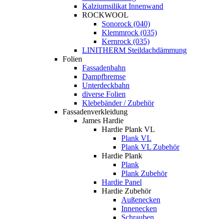
Kalziumsilikat Innenwand
ROCKWOOL
Sonorock (040)
Klemmrock (035)
Kernrock (035)
LINITHERM Steildachdämmung
Folien
Fassadenbahn
Dampfbremse
Unterdeckbahn
diverse Folien
Klebebänder / Zubehör
Fassadenverkleidung
James Hardie
Hardie Plank VL
Plank VL
Plank VL Zubehör
Hardie Plank
Plank
Plank Zubehör
Hardie Panel
Hardie Zubehör
Außenecken
Innenecken
Schrauben