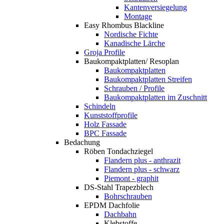
Kantenversiegelung
Montage
Easy Rhombus Blackline
Nordische Fichte
Kanadische Lärche
Groja Profile
Baukompaktplatten/ Resoplan
Baukompaktplatten
Baukompaktplatten Streifen
Schrauben / Profile
Baukompaktplatten im Zuschnitt
Schindeln
Kunststoffprofile
Holz Fassade
BPC Fassade
Bedachung
Röben Tondachziegel
Flandern plus - anthrazit
Flandern plus - schwarz
Piemont - graphit
DS-Stahl Trapezblech
Bohrschrauben
EPDM Dachfolie
Dachbahn
Klebstoffe