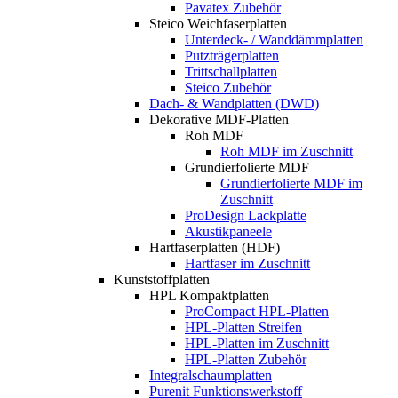
Pavatex Zubehör
Steico Weichfaserplatten
Unterdeck- / Wanddämmplatten
Putzträgerplatten
Trittschallplatten
Steico Zubehör
Dach- & Wandplatten (DWD)
Dekorative MDF-Platten
Roh MDF
Roh MDF im Zuschnitt
Grundierfolierte MDF
Grundierfolierte MDF im
Zuschnitt
ProDesign Lackplatte
Akustikpaneele
Hartfaserplatten (HDF)
Hartfaser im Zuschnitt
Kunststoffplatten
HPL Kompaktplatten
ProCompact HPL-Platten
HPL-Platten Streifen
HPL-Platten im Zuschnitt
HPL-Platten Zubehör
Integralschaumplatten
Purenit Funktionswerkstoff