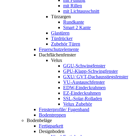
mit Füllung
mit Rillen
mit Lichtausschnitt
Türzargen
Rundkante
Smart 2 Kante
Glastüren
Türdrücker
Zubehör Türen
Feuerschutzelemente
Dachflächenfenster
Velux
GGU-Schwingfenster
GPU-Klapp-Schwingfenster
GXU/ GVT-Dachausstiegsfenster
VU-Austauschfenster
EDW-Eindeckrahmen
EZ-Eindeckrahmen
SSL-Solar-Rolladen
Velux Zubehör
Fensterprofile/ Fugenband
Bodentreppen
Bodenbeläge
Fertigparkett
Designboden