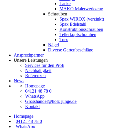
Lacke
MAKO Malerwerkzeug
Schrauben
Spax WIROX (verzinkt)
Spax Edelstahl
Konstruktionsschrauben
Tellerkopfschrauben
Torx
Nägel
Diverse Gartenbeschläge
Ansprechpartner
Unsere Leistungen
Services für den Profi
Nachhaltigkeit
Referenzen
News
Homepage
04121 48 78 0
WhatsApp
Grosshandel@holz-junge.de
Kontakt
Homepage
|
04121 48 78 0
|
WhatsApp