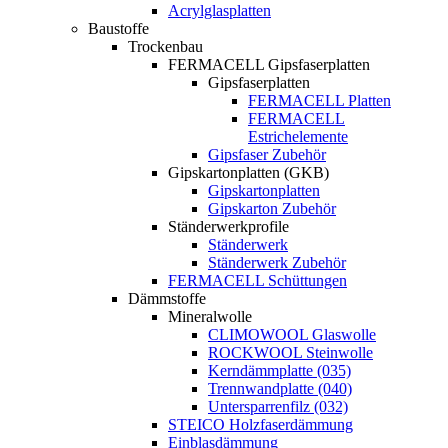
Acrylglasplatten
Baustoffe
Trockenbau
FERMACELL Gipsfaserplatten
Gipsfaserplatten
FERMACELL Platten
FERMACELL
Estrichelemente
Gipsfaser Zubehör
Gipskartonplatten (GKB)
Gipskartonplatten
Gipskarton Zubehör
Ständerwerkprofile
Ständerwerk
Ständerwerk Zubehör
FERMACELL Schüttungen
Dämmstoffe
Mineralwolle
CLIMOWOOL Glaswolle
ROCKWOOL Steinwolle
Kerndämmplatte (035)
Trennwandplatte (040)
Untersparrenfilz (032)
STEICO Holzfaserdämmung
Einblasdämmung