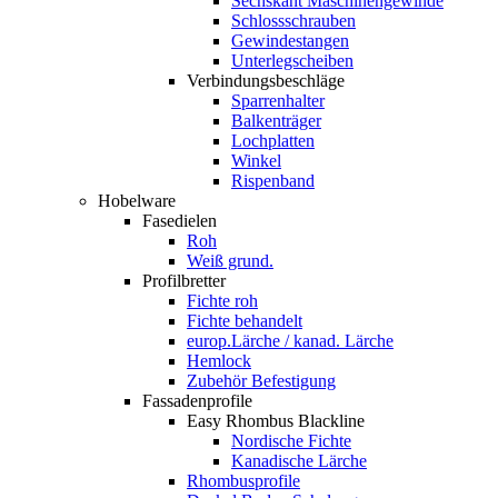
Sechskant Maschinengewinde
Schlossschrauben
Gewindestangen
Unterlegscheiben
Verbindungsbeschläge
Sparrenhalter
Balkenträger
Lochplatten
Winkel
Rispenband
Hobelware
Fasedielen
Roh
Weiß grund.
Profilbretter
Fichte roh
Fichte behandelt
europ.Lärche / kanad. Lärche
Hemlock
Zubehör Befestigung
Fassadenprofile
Easy Rhombus Blackline
Nordische Fichte
Kanadische Lärche
Rhombusprofile