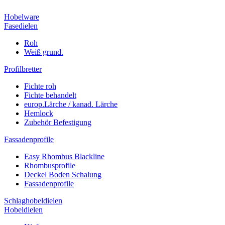
Hobelware
Fasedielen
Roh
Weiß grund.
Profilbretter
Fichte roh
Fichte behandelt
europ.Lärche / kanad. Lärche
Hemlock
Zubehör Befestigung
Fassadenprofile
Easy Rhombus Blackline
Rhombusprofile
Deckel Boden Schalung
Fassadenprofile
Schlaghobeldielen
Hobeldielen