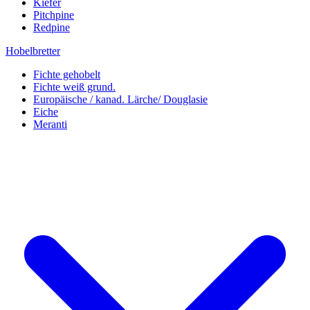
Kiefer
Pitchpine
Redpine
Hobelbretter
Fichte gehobelt
Fichte weiß grund.
Europäische / kanad. Lärche/ Douglasie
Eiche
Meranti