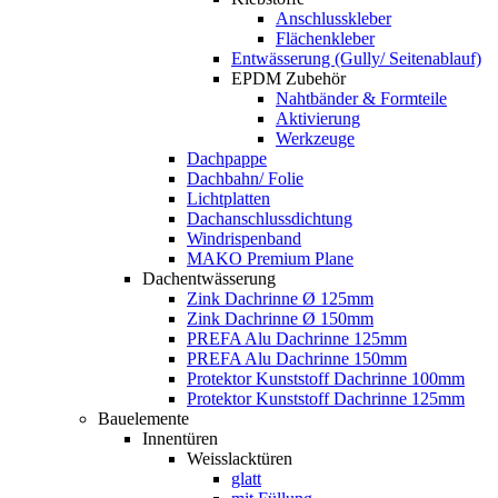
Anschlusskleber
Flächenkleber
Entwässerung (Gully/ Seitenablauf)
EPDM Zubehör
Nahtbänder & Formteile
Aktivierung
Werkzeuge
Dachpappe
Dachbahn/ Folie
Lichtplatten
Dachanschlussdichtung
Windrispenband
MAKO Premium Plane
Dachentwässerung
Zink Dachrinne Ø 125mm
Zink Dachrinne Ø 150mm
PREFA Alu Dachrinne 125mm
PREFA Alu Dachrinne 150mm
Protektor Kunststoff Dachrinne 100mm
Protektor Kunststoff Dachrinne 125mm
Bauelemente
Innentüren
Weisslacktüren
glatt