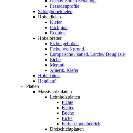
Deckel Boden Schalung
Fassadenprofile
Schlaghobeldielen
Hobeldielen
Kiefer
Pitchpine
Redpine
Hobelbretter
Fichte gehobelt
Fichte weiß grund.
Europäische / kanad. Lärche/ Douglasie
Eiche
Meranti
Amerik. Kiefer
Hobellatten
Handlauf
Platten
Massivholzplatten
Leimholzplatten
Fichte
Kiefer
Buche
Eiche
Farben Innenbereich
Dreischichtplatten