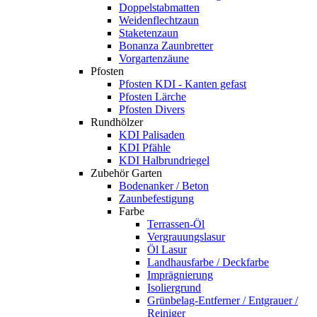
Doppelstabmatten
Weidenflechtzaun
Staketenzaun
Bonanza Zaunbretter
Vorgartenzäune
Pfosten
Pfosten KDI - Kanten gefast
Pfosten Lärche
Pfosten Divers
Rundhölzer
KDI Palisaden
KDI Pfähle
KDI Halbrundriegel
Zubehör Garten
Bodenanker / Beton
Zaunbefestigung
Farbe
Terrassen-Öl
Vergrauungslasur
Öl Lasur
Landhausfarbe / Deckfarbe
Imprägnierung
Isoliergrund
Grünbelag-Entferner / Entgrauer /
Reiniger