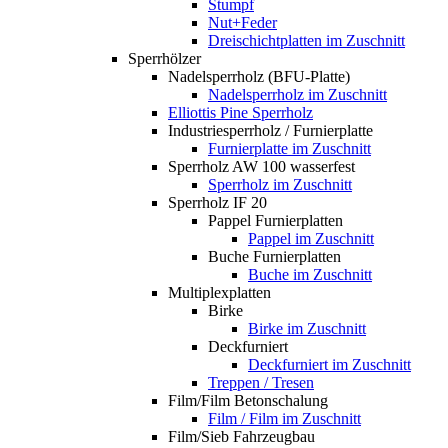
Stumpf
Nut+Feder
Dreischichtplatten im Zuschnitt
Sperrhölzer
Nadelsperrholz (BFU-Platte)
Nadelsperrholz im Zuschnitt
Elliottis Pine Sperrholz
Industriesperrholz / Furnierplatte
Furnierplatte im Zuschnitt
Sperrholz AW 100 wasserfest
Sperrholz im Zuschnitt
Sperrholz IF 20
Pappel Furnierplatten
Pappel im Zuschnitt
Buche Furnierplatten
Buche im Zuschnitt
Multiplexplatten
Birke
Birke im Zuschnitt
Deckfurniert
Deckfurniert im Zuschnitt
Treppen / Tresen
Film/Film Betonschalung
Film / Film im Zuschnitt
Film/Sieb Fahrzeugbau