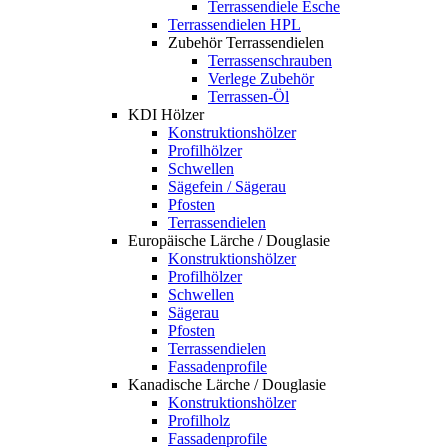
Terrassendiele Esche
Terrassendielen HPL
Zubehör Terrassendielen
Terrassenschrauben
Verlege Zubehör
Terrassen-Öl
KDI Hölzer
Konstruktionshölzer
Profilhölzer
Schwellen
Sägefein / Sägerau
Pfosten
Terrassendielen
Europäische Lärche / Douglasie
Konstruktionshölzer
Profilhölzer
Schwellen
Sägerau
Pfosten
Terrassendielen
Fassadenprofile
Kanadische Lärche / Douglasie
Konstruktionshölzer
Profilholz
Fassadenprofile