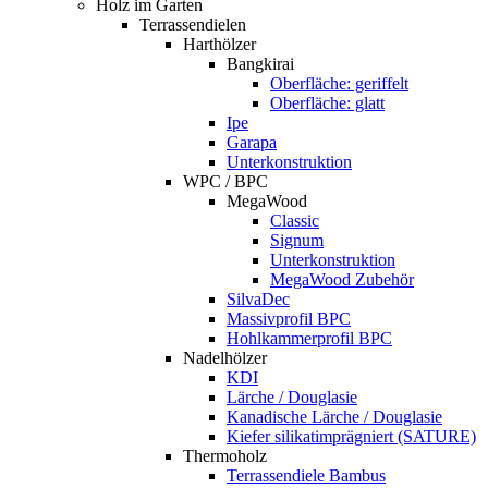
Holz im Garten
Terrassendielen
Harthölzer
Bangkirai
Oberfläche: geriffelt
Oberfläche: glatt
Ipe
Garapa
Unterkonstruktion
WPC / BPC
MegaWood
Classic
Signum
Unterkonstruktion
MegaWood Zubehör
SilvaDec
Massivprofil BPC
Hohlkammerprofil BPC
Nadelhölzer
KDI
Lärche / Douglasie
Kanadische Lärche / Douglasie
Kiefer silikatimprägniert (SATURE)
Thermoholz
Terrassendiele Bambus