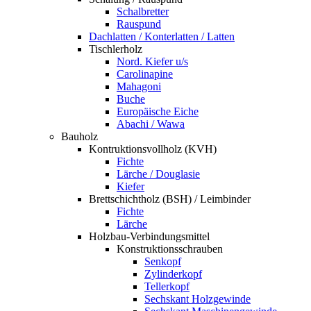
Schalbretter
Rauspund
Dachlatten / Konterlatten / Latten
Tischlerholz
Nord. Kiefer u/s
Carolinapine
Mahagoni
Buche
Europäische Eiche
Abachi / Wawa
Bauholz
Kontruktionsvollholz (KVH)
Fichte
Lärche / Douglasie
Kiefer
Brettschichtholz (BSH) / Leimbinder
Fichte
Lärche
Holzbau-Verbindungsmittel
Konstruktionsschrauben
Senkopf
Zylinderkopf
Tellerkopf
Sechskant Holzgewinde