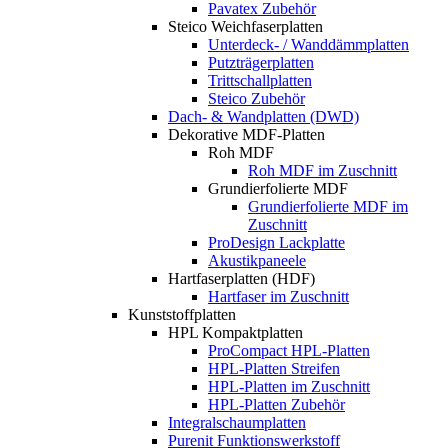
Pavatex Zubehör
Steico Weichfaserplatten
Unterdeck- / Wanddämmplatten
Putzträgerplatten
Trittschallplatten
Steico Zubehör
Dach- & Wandplatten (DWD)
Dekorative MDF-Platten
Roh MDF
Roh MDF im Zuschnitt
Grundierfolierte MDF
Grundierfolierte MDF im
Zuschnitt
ProDesign Lackplatte
Akustikpaneele
Hartfaserplatten (HDF)
Hartfaser im Zuschnitt
Kunststoffplatten
HPL Kompaktplatten
ProCompact HPL-Platten
HPL-Platten Streifen
HPL-Platten im Zuschnitt
HPL-Platten Zubehör
Integralschaumplatten
Purenit Funktionswerkstoff