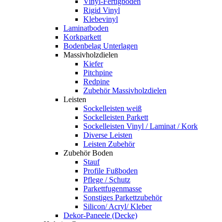
Vinyl-Fertigboden
Rigid Vinyl
Klebevinyl
Laminatboden
Korkparkett
Bodenbelag Unterlagen
Massivholzdielen
Kiefer
Pitchpine
Redpine
Zubehör Massivholzdielen
Leisten
Sockelleisten weiß
Sockelleisten Parkett
Sockelleisten Vinyl / Laminat / Kork
Diverse Leisten
Leisten Zubehör
Zubehör Boden
Stauf
Profile Fußboden
Pflege / Schutz
Parkettfugenmasse
Sonstiges Parkettzubehör
Silicon/ Acryl/ Kleber
Dekor-Paneele (Decke)