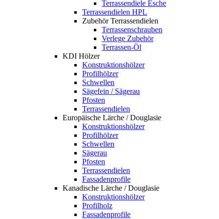
Terrassendiele Esche
Terrassendielen HPL
Zubehör Terrassendielen
Terrassenschrauben
Verlege Zubehör
Terrassen-Öl
KDI Hölzer
Konstruktionshölzer
Profilhölzer
Schwellen
Sägefein / Sägerau
Pfosten
Terrassendielen
Europäische Lärche / Douglasie
Konstruktionshölzer
Profilhölzer
Schwellen
Sägerau
Pfosten
Terrassendielen
Fassadenprofile
Kanadische Lärche / Douglasie
Konstruktionshölzer
Profilholz
Fassadenprofile