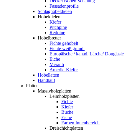
Deckel Boden Schalung
Fassadenprofile
Schlaghobeldielen
Hobeldielen
Kiefer
Pitchpine
Redpine
Hobelbretter
Fichte gehobelt
Fichte weiß grund.
Europäische / kanad. Lärche/ Douglasie
Eiche
Meranti
Amerik. Kiefer
Hobellatten
Handlauf
Platten
Massivholzplatten
Leimholzplatten
Fichte
Kiefer
Buche
Eiche
Farben Innenbereich
Dreischichtplatten