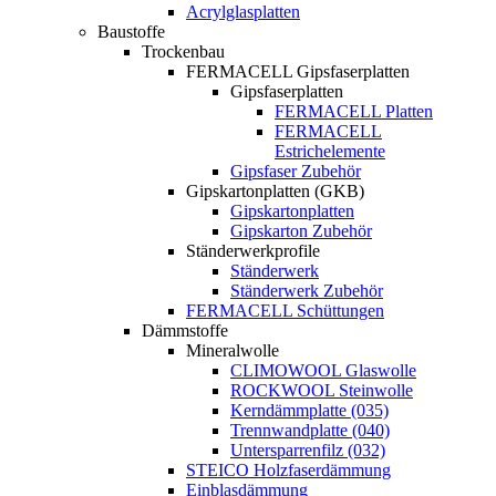
Acrylglasplatten
Baustoffe
Trockenbau
FERMACELL Gipsfaserplatten
Gipsfaserplatten
FERMACELL Platten
FERMACELL
Estrichelemente
Gipsfaser Zubehör
Gipskartonplatten (GKB)
Gipskartonplatten
Gipskarton Zubehör
Ständerwerkprofile
Ständerwerk
Ständerwerk Zubehör
FERMACELL Schüttungen
Dämmstoffe
Mineralwolle
CLIMOWOOL Glaswolle
ROCKWOOL Steinwolle
Kerndämmplatte (035)
Trennwandplatte (040)
Untersparrenfilz (032)
STEICO Holzfaserdämmung
Einblasdämmung