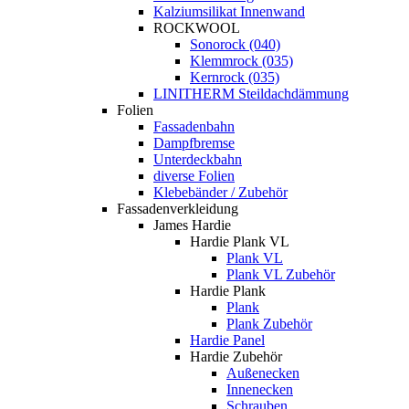
Kalziumsilikat Innenwand
ROCKWOOL
Sonorock (040)
Klemmrock (035)
Kernrock (035)
LINITHERM Steildachdämmung
Folien
Fassadenbahn
Dampfbremse
Unterdeckbahn
diverse Folien
Klebebänder / Zubehör
Fassadenverkleidung
James Hardie
Hardie Plank VL
Plank VL
Plank VL Zubehör
Hardie Plank
Plank
Plank Zubehör
Hardie Panel
Hardie Zubehör
Außenecken
Innenecken
Schrauben