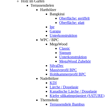
Holz im Garten
Terrassendielen
Harthölzer
Bangkirai
Oberfläche: geriffelt
Oberfläche: glatt
Ipe
Garapa
Unterkonstruktion
WPC / BPC
MegaWood
Classic
Signum
Unterkonstruktion
MegaWood Zubehör
SilvaDec
Massivprofil BPC
Hohlkammerprofil BPC
Nadelhölzer
KDI
Lärche / Douglasie
Kanadische Lärche / Douglasie
Kiefer silikatimprägniert (SATURE)
Thermoholz
Terrassendiele Bambus