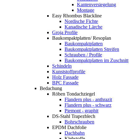
Kantenversiegelung
Montage
Easy Rhombus Blackline
Nordische Fichte
Kanadische Lärche
Groja Profile
Baukompaktplatten/ Resoplan
Baukompaktplatten
Baukompaktplatten Streifen
Schrauben / Profile
Baukompaktplatten im Zuschnitt
Schindeln
Kunststoffprofile
Holz Fassade
BPC Fassade
Bedachung
Röben Tondachziegel
Flandern plus - anthrazit
Flandern plus - schwarz
Piemont - graphit
DS-Stahl Trapezblech
Bohrschrauben
EPDM Dachfolie
Dachbahn
Klebstoffe