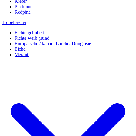
Kiefer
Pitchpine
Redpine
Hobelbretter
Fichte gehobelt
Fichte weiß grund.
Europäische / kanad. Lärche/ Douglasie
Eiche
Meranti