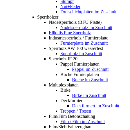
Stumpf
Nut+Feder
Dreischichtplatten im Zuschnitt
Sperrhölzer
Nadelsperrholz (BFU-Platte)
Nadelsperrholz im Zuschnitt
Elliottis Pine Sperrholz
Industriesperrholz / Furnierplatte
Furnierplatte im Zuschnitt
Sperrholz AW 100 wasserfest
Sperrholz im Zuschnitt
Sperrholz IF 20
Pappel Furnierplatten
Pappel im Zuschnitt
Buche Furnierplatten
Buche im Zuschnitt
Multiplexplatten
Birke
Birke im Zuschnitt
Deckfurniert
Deckfurniert im Zuschnitt
Treppen / Tresen
Film/Film Betonschalung
Film / Film im Zuschnitt
Film/Sieb Fahrzeugbau