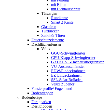
mit Füllung
mit Rillen
mit Lichtausschnitt
Türzargen
Rundkante
Smart 2 Kante
Glastüren
Türdrücker
Zubehör Türen
Feuerschutzelemente
Dachflächenfenster
Velux
GGU-Schwingfenster
GPU-Klapp-Schwingfenster
GXU/ GVT-Dachausstiegsfenster
VU-Austauschfenster
EDW-Eindeckrahmen
EZ-Eindeckrahmen
SSL-Solar-Rolladen
Velux Zubehör
Fensterprofile/ Fugenband
Bodentreppen
Bodenbeläge
Fertigparkett
Designboden