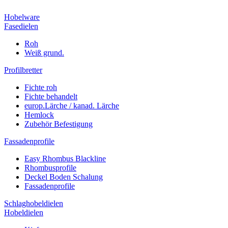
Hobelware
Fasedielen
Roh
Weiß grund.
Profilbretter
Fichte roh
Fichte behandelt
europ.Lärche / kanad. Lärche
Hemlock
Zubehör Befestigung
Fassadenprofile
Easy Rhombus Blackline
Rhombusprofile
Deckel Boden Schalung
Fassadenprofile
Schlaghobeldielen
Hobeldielen