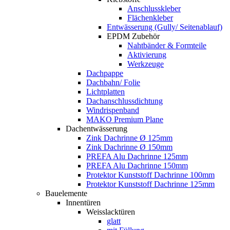
Anschlusskleber
Flächenkleber
Entwässerung (Gully/ Seitenablauf)
EPDM Zubehör
Nahtbänder & Formteile
Aktivierung
Werkzeuge
Dachpappe
Dachbahn/ Folie
Lichtplatten
Dachanschlussdichtung
Windrispenband
MAKO Premium Plane
Dachentwässerung
Zink Dachrinne Ø 125mm
Zink Dachrinne Ø 150mm
PREFA Alu Dachrinne 125mm
PREFA Alu Dachrinne 150mm
Protektor Kunststoff Dachrinne 100mm
Protektor Kunststoff Dachrinne 125mm
Bauelemente
Innentüren
Weisslacktüren
glatt