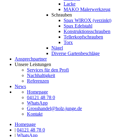
Lacke
MAKO Malerwerkzeug
Schrauben
Spax WIROX (verzinkt)
Spax Edelstahl
Konstruktionsschrauben
Tellerkopfschrauben
Torx
Nägel
Diverse Gartenbeschläge
Ansprechpartner
Unsere Leistungen
Services für den Profi
Nachhaltigkeit
Referenzen
News
Homepage
04121 48 78 0
WhatsApp
Grosshandel@holz-junge.de
Kontakt
Homepage
|
04121 48 78 0
|
WhatsApp