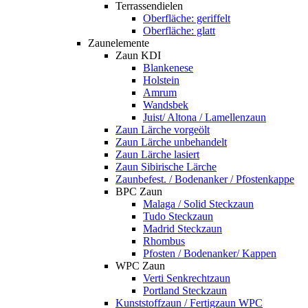
Terrassendielen
Oberfläche: geriffelt
Oberfläche: glatt
Zaunelemente
Zaun KDI
Blankenese
Holstein
Amrum
Wandsbek
Juist/ Altona / Lamellenzaun
Zaun Lärche vorgeölt
Zaun Lärche unbehandelt
Zaun Lärche lasiert
Zaun Sibirische Lärche
Zaunbefest. / Bodenanker / Pfostenkappe
BPC Zaun
Malaga / Solid Steckzaun
Tudo Steckzaun
Madrid Steckzaun
Rhombus
Pfosten / Bodenanker/ Kappen
WPC Zaun
Verti Senkrechtzaun
Portland Steckzaun
Kunststoffzaun / Fertigzaun WPC