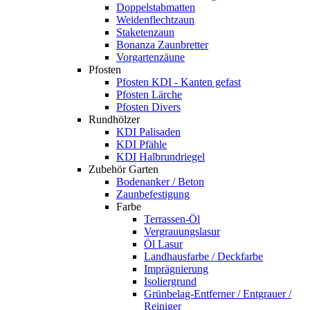
Doppelstabmatten
Weidenflechtzaun
Staketenzaun
Bonanza Zaunbretter
Vorgartenzäune
Pfosten
Pfosten KDI - Kanten gefast
Pfosten Lärche
Pfosten Divers
Rundhölzer
KDI Palisaden
KDI Pfähle
KDI Halbrundriegel
Zubehör Garten
Bodenanker / Beton
Zaunbefestigung
Farbe
Terrassen-Öl
Vergrauungslasur
Öl Lasur
Landhausfarbe / Deckfarbe
Imprägnierung
Isoliergrund
Grünbelag-Entferner / Entgrauer /
Reiniger