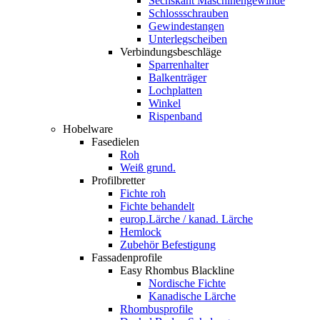
Sechskant Maschinengewinde
Schlossschrauben
Gewindestangen
Unterlegscheiben
Verbindungsbeschläge
Sparrenhalter
Balkenträger
Lochplatten
Winkel
Rispenband
Hobelware
Fasedielen
Roh
Weiß grund.
Profilbretter
Fichte roh
Fichte behandelt
europ.Lärche / kanad. Lärche
Hemlock
Zubehör Befestigung
Fassadenprofile
Easy Rhombus Blackline
Nordische Fichte
Kanadische Lärche
Rhombusprofile