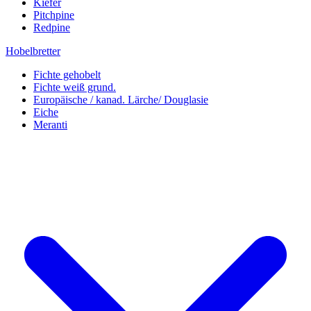
Kiefer
Pitchpine
Redpine
Hobelbretter
Fichte gehobelt
Fichte weiß grund.
Europäische / kanad. Lärche/ Douglasie
Eiche
Meranti