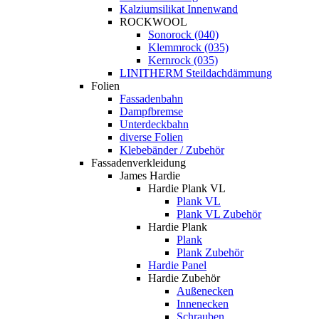
Kalziumsilikat Innenwand
ROCKWOOL
Sonorock (040)
Klemmrock (035)
Kernrock (035)
LINITHERM Steildachdämmung
Folien
Fassadenbahn
Dampfbremse
Unterdeckbahn
diverse Folien
Klebebänder / Zubehör
Fassadenverkleidung
James Hardie
Hardie Plank VL
Plank VL
Plank VL Zubehör
Hardie Plank
Plank
Plank Zubehör
Hardie Panel
Hardie Zubehör
Außenecken
Innenecken
Schrauben