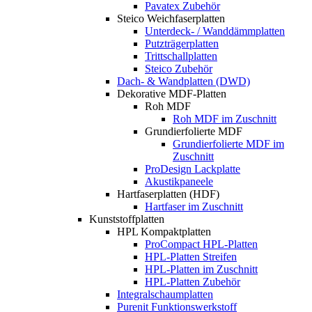
Pavatex Zubehör
Steico Weichfaserplatten
Unterdeck- / Wanddämmplatten
Putzträgerplatten
Trittschallplatten
Steico Zubehör
Dach- & Wandplatten (DWD)
Dekorative MDF-Platten
Roh MDF
Roh MDF im Zuschnitt
Grundierfolierte MDF
Grundierfolierte MDF im
Zuschnitt
ProDesign Lackplatte
Akustikpaneele
Hartfaserplatten (HDF)
Hartfaser im Zuschnitt
Kunststoffplatten
HPL Kompaktplatten
ProCompact HPL-Platten
HPL-Platten Streifen
HPL-Platten im Zuschnitt
HPL-Platten Zubehör
Integralschaumplatten
Purenit Funktionswerkstoff