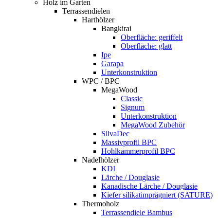
Holz im Garten
Terrassendielen
Harthölzer
Bangkirai
Oberfläche: geriffelt
Oberfläche: glatt
Ipe
Garapa
Unterkonstruktion
WPC / BPC
MegaWood
Classic
Signum
Unterkonstruktion
MegaWood Zubehör
SilvaDec
Massivprofil BPC
Hohlkammerprofil BPC
Nadelhölzer
KDI
Lärche / Douglasie
Kanadische Lärche / Douglasie
Kiefer silikatimprägniert (SATURE)
Thermoholz
Terrassendiele Bambus