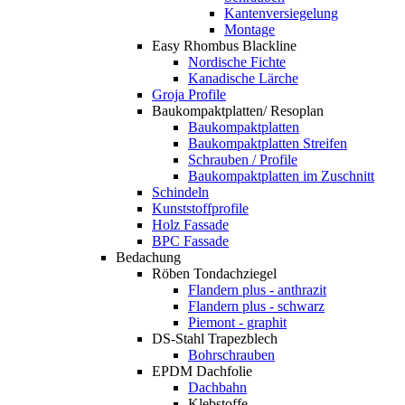
Kantenversiegelung
Montage
Easy Rhombus Blackline
Nordische Fichte
Kanadische Lärche
Groja Profile
Baukompaktplatten/ Resoplan
Baukompaktplatten
Baukompaktplatten Streifen
Schrauben / Profile
Baukompaktplatten im Zuschnitt
Schindeln
Kunststoffprofile
Holz Fassade
BPC Fassade
Bedachung
Röben Tondachziegel
Flandern plus - anthrazit
Flandern plus - schwarz
Piemont - graphit
DS-Stahl Trapezblech
Bohrschrauben
EPDM Dachfolie
Dachbahn
Klebstoffe