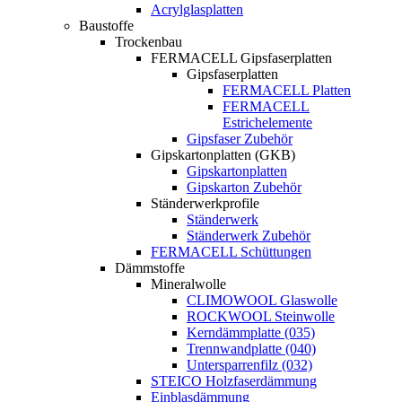
Acrylglasplatten
Baustoffe
Trockenbau
FERMACELL Gipsfaserplatten
Gipsfaserplatten
FERMACELL Platten
FERMACELL
Estrichelemente
Gipsfaser Zubehör
Gipskartonplatten (GKB)
Gipskartonplatten
Gipskarton Zubehör
Ständerwerkprofile
Ständerwerk
Ständerwerk Zubehör
FERMACELL Schüttungen
Dämmstoffe
Mineralwolle
CLIMOWOOL Glaswolle
ROCKWOOL Steinwolle
Kerndämmplatte (035)
Trennwandplatte (040)
Untersparrenfilz (032)
STEICO Holzfaserdämmung
Einblasdämmung