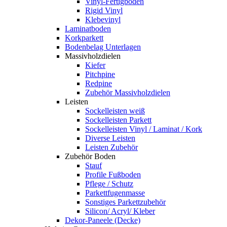
Vinyl-Fertigboden
Rigid Vinyl
Klebevinyl
Laminatboden
Korkparkett
Bodenbelag Unterlagen
Massivholzdielen
Kiefer
Pitchpine
Redpine
Zubehör Massivholzdielen
Leisten
Sockelleisten weiß
Sockelleisten Parkett
Sockelleisten Vinyl / Laminat / Kork
Diverse Leisten
Leisten Zubehör
Zubehör Boden
Stauf
Profile Fußboden
Pflege / Schutz
Parkettfugenmasse
Sonstiges Parkettzubehör
Silicon/ Acryl/ Kleber
Dekor-Paneele (Decke)