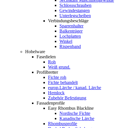
Sechskant Maschinengewinde
Schlossschrauben
Gewindestangen
Unterlegscheiben
Verbindungsbeschläge
Sparrenhalter
Balkenträger
Lochplatten
Winkel
Rispenband
Hobelware
Fasedielen
Roh
Weiß grund.
Profilbretter
Fichte roh
Fichte behandelt
europ.Lärche / kanad. Lärche
Hemlock
Zubehör Befestigung
Fassadenprofile
Easy Rhombus Blackline
Nordische Fichte
Kanadische Lärche
Rhombusprofile