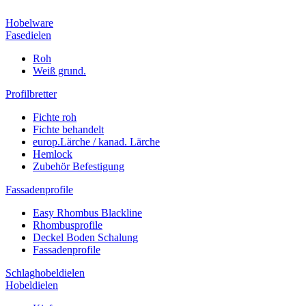
Hobelware
Fasedielen
Roh
Weiß grund.
Profilbretter
Fichte roh
Fichte behandelt
europ.Lärche / kanad. Lärche
Hemlock
Zubehör Befestigung
Fassadenprofile
Easy Rhombus Blackline
Rhombusprofile
Deckel Boden Schalung
Fassadenprofile
Schlaghobeldielen
Hobeldielen