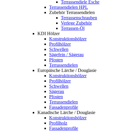
Terrassendiele Esche
Terrassendielen HPL
Zubehör Terrassendielen
Terrassenschrauben
Verlege Zubehör
Terrassen-Öl
KDI Hölzer
Konstruktionshölzer
Profilhölzer
Schwellen
Sägefein / Sägerau
Pfosten
Terrassendielen
Europäische Lärche / Douglasie
Konstruktionshölzer
Profilhölzer
Schwellen
Sägerau
Pfosten
Terrassendielen
Fassadenprofile
Kanadische Lärche / Douglasie
Konstruktionshölzer
Profilholz
Fassadenprofile