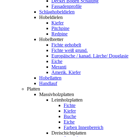
Deckel Boden Schalung
Fassadenprofile
Schlaghobeldielen
Hobeldielen
Kiefer
Pitchpine
Redpine
Hobelbretter
Fichte gehobelt
Fichte weiß grund.
Europäische / kanad. Lärche/ Douglasie
Eiche
Meranti
Amerik. Kiefer
Hobellatten
Handlauf
Platten
Massivholzplatten
Leimholzplatten
Fichte
Kiefer
Buche
Eiche
Farben Innenbereich
Dreischichtplatten