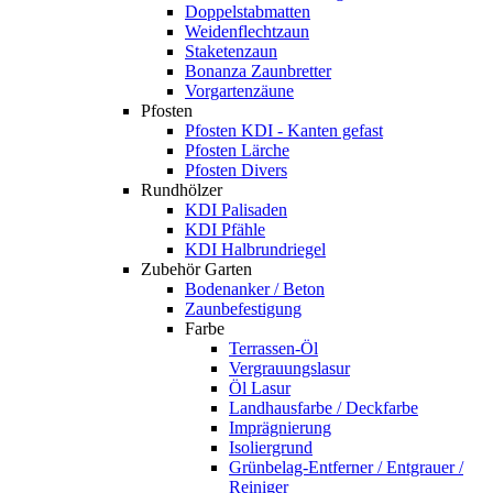
Doppelstabmatten
Weidenflechtzaun
Staketenzaun
Bonanza Zaunbretter
Vorgartenzäune
Pfosten
Pfosten KDI - Kanten gefast
Pfosten Lärche
Pfosten Divers
Rundhölzer
KDI Palisaden
KDI Pfähle
KDI Halbrundriegel
Zubehör Garten
Bodenanker / Beton
Zaunbefestigung
Farbe
Terrassen-Öl
Vergrauungslasur
Öl Lasur
Landhausfarbe / Deckfarbe
Imprägnierung
Isoliergrund
Grünbelag-Entferner / Entgrauer /
Reiniger