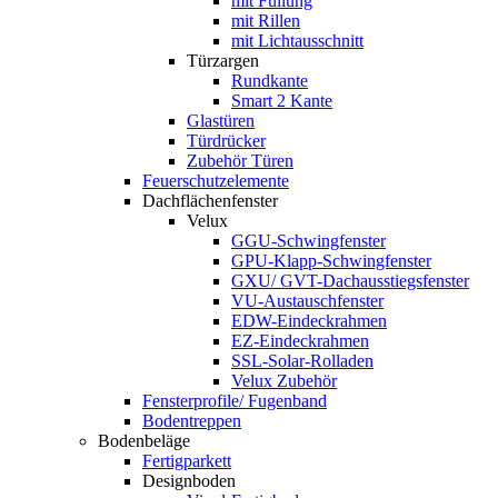
mit Füllung
mit Rillen
mit Lichtausschnitt
Türzargen
Rundkante
Smart 2 Kante
Glastüren
Türdrücker
Zubehör Türen
Feuerschutzelemente
Dachflächenfenster
Velux
GGU-Schwingfenster
GPU-Klapp-Schwingfenster
GXU/ GVT-Dachausstiegsfenster
VU-Austauschfenster
EDW-Eindeckrahmen
EZ-Eindeckrahmen
SSL-Solar-Rolladen
Velux Zubehör
Fensterprofile/ Fugenband
Bodentreppen
Bodenbeläge
Fertigparkett
Designboden