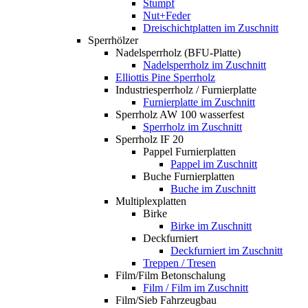
Stumpf
Nut+Feder
Dreischichtplatten im Zuschnitt
Sperrhölzer
Nadelsperrholz (BFU-Platte)
Nadelsperrholz im Zuschnitt
Elliottis Pine Sperrholz
Industriesperrholz / Furnierplatte
Furnierplatte im Zuschnitt
Sperrholz AW 100 wasserfest
Sperrholz im Zuschnitt
Sperrholz IF 20
Pappel Furnierplatten
Pappel im Zuschnitt
Buche Furnierplatten
Buche im Zuschnitt
Multiplexplatten
Birke
Birke im Zuschnitt
Deckfurniert
Deckfurniert im Zuschnitt
Treppen / Tresen
Film/Film Betonschalung
Film / Film im Zuschnitt
Film/Sieb Fahrzeugbau