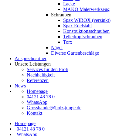
Lacke
MAKO Malerwerkzeug
Schrauben
Spax WIROX (verzinkt)
Spax Edelstahl
Konstruktionsschrauben
Tellerkopfschrauben
Torx
Nägel
Diverse Gartenbeschläge
Ansprechpartner
Unsere Leistungen
Services für den Profi
Nachhaltigkeit
Referenzen
News
Homepage
04121 48 78 0
WhatsApp
Grosshandel@holz-junge.de
Kontakt
Homepage
|
04121 48 78 0
|
WhatsApp