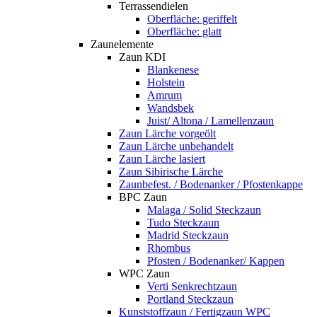
Terrassendielen
Oberfläche: geriffelt
Oberfläche: glatt
Zaunelemente
Zaun KDI
Blankenese
Holstein
Amrum
Wandsbek
Juist/ Altona / Lamellenzaun
Zaun Lärche vorgeölt
Zaun Lärche unbehandelt
Zaun Lärche lasiert
Zaun Sibirische Lärche
Zaunbefest. / Bodenanker / Pfostenkappe
BPC Zaun
Malaga / Solid Steckzaun
Tudo Steckzaun
Madrid Steckzaun
Rhombus
Pfosten / Bodenanker/ Kappen
WPC Zaun
Verti Senkrechtzaun
Portland Steckzaun
Kunststoffzaun / Fertigzaun WPC