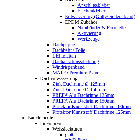
Anschlusskleber
Flächenkleber
Entwässerung (Gully/ Seitenablauf)
EPDM Zubehör
Nahtbänder & Formteile
Aktivierung
Werkzeuge
Dachpappe
Dachbahn/ Folie
Lichtplatten
Dachanschlussdichtung
Windrispenband
MAKO Premium Plane
Dachentwässerung
Zink Dachrinne Ø 125mm
Zink Dachrinne Ø 150mm
PREFA Alu Dachrinne 125mm
PREFA Alu Dachrinne 150mm
Protektor Kunststoff Dachrinne 100mm
Protektor Kunststoff Dachrinne 125mm
Bauelemente
Innentüren
Weisslacktüren
glatt