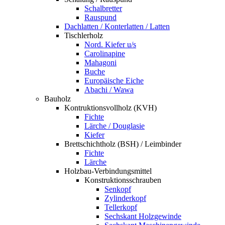
Schalbretter
Rauspund
Dachlatten / Konterlatten / Latten
Tischlerholz
Nord. Kiefer u/s
Carolinapine
Mahagoni
Buche
Europäische Eiche
Abachi / Wawa
Bauholz
Kontruktionsvollholz (KVH)
Fichte
Lärche / Douglasie
Kiefer
Brettschichtholz (BSH) / Leimbinder
Fichte
Lärche
Holzbau-Verbindungsmittel
Konstruktionsschrauben
Senkopf
Zylinderkopf
Tellerkopf
Sechskant Holzgewinde