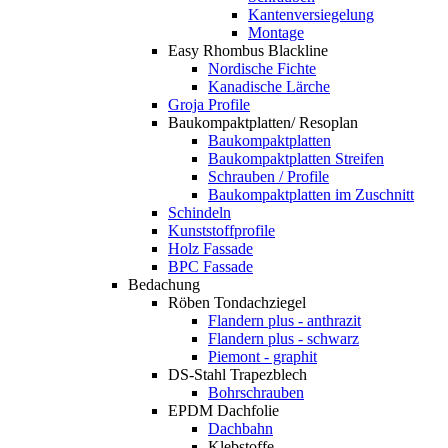
Kantenversiegelung
Montage
Easy Rhombus Blackline
Nordische Fichte
Kanadische Lärche
Groja Profile
Baukompaktplatten/ Resoplan
Baukompaktplatten
Baukompaktplatten Streifen
Schrauben / Profile
Baukompaktplatten im Zuschnitt
Schindeln
Kunststoffprofile
Holz Fassade
BPC Fassade
Bedachung
Röben Tondachziegel
Flandern plus - anthrazit
Flandern plus - schwarz
Piemont - graphit
DS-Stahl Trapezblech
Bohrschrauben
EPDM Dachfolie
Dachbahn
Klebstoffe