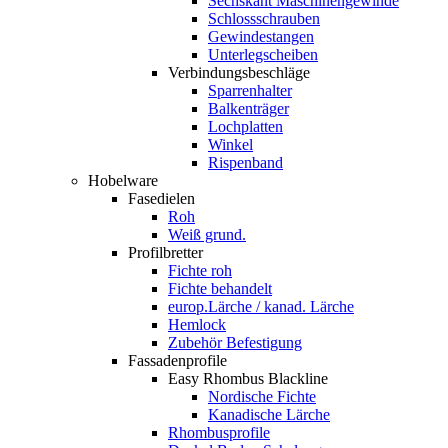
Sechskant Maschinengewinde
Schlossschrauben
Gewindestangen
Unterlegscheiben
Verbindungsbeschläge
Sparrenhalter
Balkenträger
Lochplatten
Winkel
Rispenband
Hobelware
Fasedielen
Roh
Weiß grund.
Profilbretter
Fichte roh
Fichte behandelt
europ.Lärche / kanad. Lärche
Hemlock
Zubehör Befestigung
Fassadenprofile
Easy Rhombus Blackline
Nordische Fichte
Kanadische Lärche
Rhombusprofile