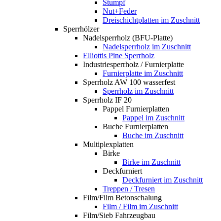
Stumpf
Nut+Feder
Dreischichtplatten im Zuschnitt
Sperrhölzer
Nadelsperrholz (BFU-Platte)
Nadelsperrholz im Zuschnitt
Elliottis Pine Sperrholz
Industriesperrholz / Furnierplatte
Furnierplatte im Zuschnitt
Sperrholz AW 100 wasserfest
Sperrholz im Zuschnitt
Sperrholz IF 20
Pappel Furnierplatten
Pappel im Zuschnitt
Buche Furnierplatten
Buche im Zuschnitt
Multiplexplatten
Birke
Birke im Zuschnitt
Deckfurniert
Deckfurniert im Zuschnitt
Treppen / Tresen
Film/Film Betonschalung
Film / Film im Zuschnitt
Film/Sieb Fahrzeugbau