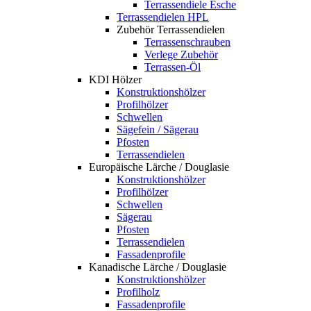
Terrassendiele Esche
Terrassendielen HPL
Zubehör Terrassendielen
Terrassenschrauben
Verlege Zubehör
Terrassen-Öl
KDI Hölzer
Konstruktionshölzer
Profilhölzer
Schwellen
Sägefein / Sägerau
Pfosten
Terrassendielen
Europäische Lärche / Douglasie
Konstruktionshölzer
Profilhölzer
Schwellen
Sägerau
Pfosten
Terrassendielen
Fassadenprofile
Kanadische Lärche / Douglasie
Konstruktionshölzer
Profilholz
Fassadenprofile