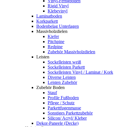
Vinyl-Fertigboden
Rigid Vinyl
Klebevinyl
Laminatboden
Korkparkett
Bodenbelag Unterlagen
Massivholzdielen
Kiefer
Pitchpine
Redpine
Zubehör Massivholzdielen
Leisten
Sockelleisten weiß
Sockelleisten Parkett
Sockelleisten Vinyl / Laminat / Kork
Diverse Leisten
Leisten Zubehör
Zubehör Boden
Stauf
Profile Fußboden
Pflege / Schutz
Parkettfugenmasse
Sonstiges Parkettzubehör
Silicon/ Acryl/ Kleber
Dekor-Paneele (Decke)