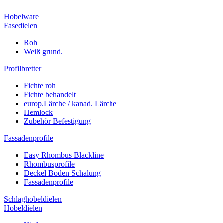
Hobelware
Fasedielen
Roh
Weiß grund.
Profilbretter
Fichte roh
Fichte behandelt
europ.Lärche / kanad. Lärche
Hemlock
Zubehör Befestigung
Fassadenprofile
Easy Rhombus Blackline
Rhombusprofile
Deckel Boden Schalung
Fassadenprofile
Schlaghobeldielen
Hobeldielen