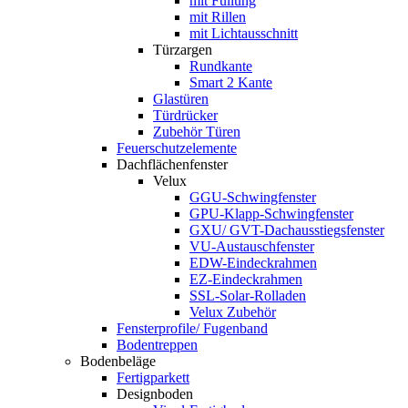
mit Füllung
mit Rillen
mit Lichtausschnitt
Türzargen
Rundkante
Smart 2 Kante
Glastüren
Türdrücker
Zubehör Türen
Feuerschutzelemente
Dachflächenfenster
Velux
GGU-Schwingfenster
GPU-Klapp-Schwingfenster
GXU/ GVT-Dachausstiegsfenster
VU-Austauschfenster
EDW-Eindeckrahmen
EZ-Eindeckrahmen
SSL-Solar-Rolladen
Velux Zubehör
Fensterprofile/ Fugenband
Bodentreppen
Bodenbeläge
Fertigparkett
Designboden