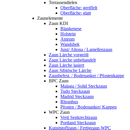
Terrassendielen
Oberfläche: geriffelt
Oberfläche: glatt
Zaunelemente
Zaun KDI
Blankenese
Holstein
Amrum
Wandsbek
Juist/ Altona / Lamellenzaun
Zaun Lärche vorgeölt
Zaun Lärche unbehandelt
Zaun Lärche lasiert
Zaun Sibirische Lärche
Zaunbefest. / Bodenanker / Pfostenkappe
BPC Zaun
Malaga / Solid Steckzaun
Tudo Steckzaun
Madrid Steckzaun
Rhombus
Pfosten / Bodenanker/ Kappen
WPC Zaun
Verti Senkrechtzaun
Portland Steckzaun
Kunststoffzaun / Fertigzaun WPC