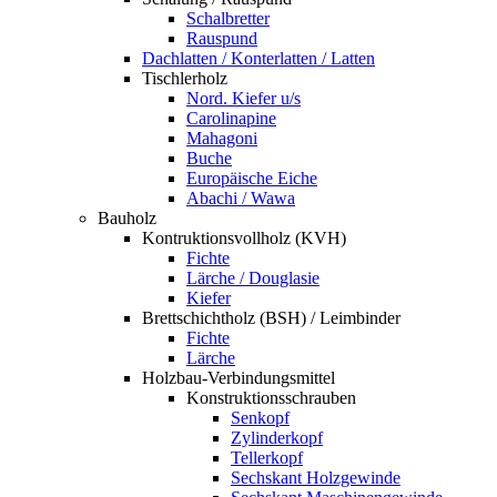
Schalbretter
Rauspund
Dachlatten / Konterlatten / Latten
Tischlerholz
Nord. Kiefer u/s
Carolinapine
Mahagoni
Buche
Europäische Eiche
Abachi / Wawa
Bauholz
Kontruktionsvollholz (KVH)
Fichte
Lärche / Douglasie
Kiefer
Brettschichtholz (BSH) / Leimbinder
Fichte
Lärche
Holzbau-Verbindungsmittel
Konstruktionsschrauben
Senkopf
Zylinderkopf
Tellerkopf
Sechskant Holzgewinde