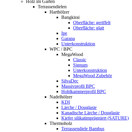
Holz im Garten
Terrassendielen
Harthölzer
Bangkirai
Oberfläche: geriffelt
Oberfläche: glatt
Ipe
Garapa
Unterkonstruktion
WPC / BPC
MegaWood
Classic
Signum
Unterkonstruktion
MegaWood Zubehör
SilvaDec
Massivprofil BPC
Hohlkammerprofil BPC
Nadelhölzer
KDI
Lärche / Douglasie
Kanadische Lärche / Douglasie
Kiefer silikatimprägniert (SATURE)
Thermoholz
Terrassendiele Bambus