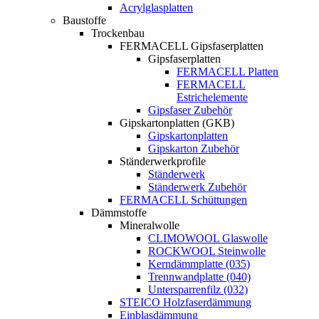
Acrylglasplatten
Baustoffe
Trockenbau
FERMACELL Gipsfaserplatten
Gipsfaserplatten
FERMACELL Platten
FERMACELL
Estrichelemente
Gipsfaser Zubehör
Gipskartonplatten (GKB)
Gipskartonplatten
Gipskarton Zubehör
Ständerwerkprofile
Ständerwerk
Ständerwerk Zubehör
FERMACELL Schüttungen
Dämmstoffe
Mineralwolle
CLIMOWOOL Glaswolle
ROCKWOOL Steinwolle
Kerndämmplatte (035)
Trennwandplatte (040)
Untersparrenfilz (032)
STEICO Holzfaserdämmung
Einblasdämmung