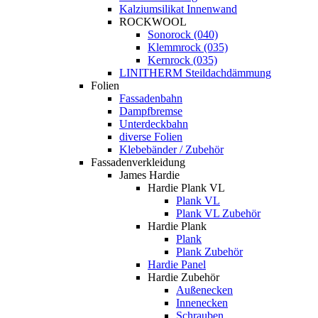
Kalziumsilikat Innenwand
ROCKWOOL
Sonorock (040)
Klemmrock (035)
Kernrock (035)
LINITHERM Steildachdämmung
Folien
Fassadenbahn
Dampfbremse
Unterdeckbahn
diverse Folien
Klebebänder / Zubehör
Fassadenverkleidung
James Hardie
Hardie Plank VL
Plank VL
Plank VL Zubehör
Hardie Plank
Plank
Plank Zubehör
Hardie Panel
Hardie Zubehör
Außenecken
Innenecken
Schrauben