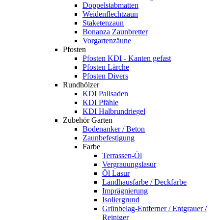
Doppelstabmatten
Weidenflechtzaun
Staketenzaun
Bonanza Zaunbretter
Vorgartenzäune
Pfosten
Pfosten KDI - Kanten gefast
Pfosten Lärche
Pfosten Divers
Rundhölzer
KDI Palisaden
KDI Pfähle
KDI Halbrundriegel
Zubehör Garten
Bodenanker / Beton
Zaunbefestigung
Farbe
Terrassen-Öl
Vergrauungslasur
Öl Lasur
Landhausfarbe / Deckfarbe
Imprägnierung
Isoliergrund
Grünbelag-Entferner / Entgrauer /
Reiniger