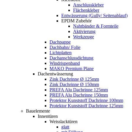
Anschlusskleber
Flächenkleber
Entwässerung (Gully/ Seitenablauf)
EPDM Zubehör
Nahtbänder & Formteile
Aktivierung
Werkzeuge
Dachpappe
Dachbahn/ Folie
Lichtplatten
Dachanschlussdichtung
Windrispenband
MAKO Premium Plane
Dachentwässerung
Zink Dachrinne Ø 125mm
Zink Dachrinne Ø 150mm
PREFA Alu Dachrinne 125mm
PREFA Alu Dachrinne 150mm
Protektor Kunststoff Dachrinne 100mm
Protektor Kunststoff Dachrinne 125mm
Bauelemente
Innentüren
Weisslacktüren
glatt