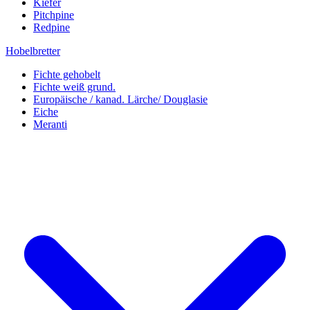
Kiefer
Pitchpine
Redpine
Hobelbretter
Fichte gehobelt
Fichte weiß grund.
Europäische / kanad. Lärche/ Douglasie
Eiche
Meranti