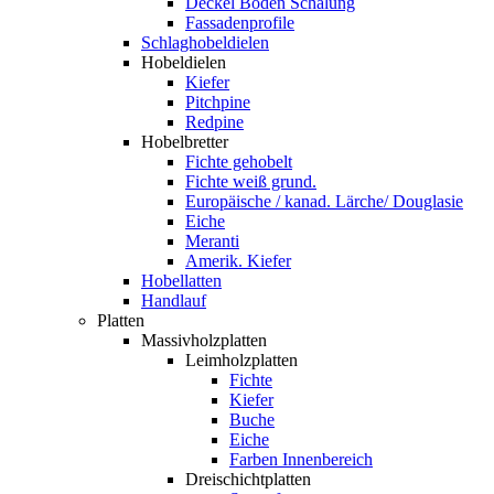
Deckel Boden Schalung
Fassadenprofile
Schlaghobeldielen
Hobeldielen
Kiefer
Pitchpine
Redpine
Hobelbretter
Fichte gehobelt
Fichte weiß grund.
Europäische / kanad. Lärche/ Douglasie
Eiche
Meranti
Amerik. Kiefer
Hobellatten
Handlauf
Platten
Massivholzplatten
Leimholzplatten
Fichte
Kiefer
Buche
Eiche
Farben Innenbereich
Dreischichtplatten