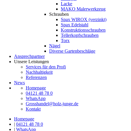
Lacke
MAKO Malerwerkzeug
Schrauben
Spax WIROX (verzinkt)
Spax Edelstahl
Konstruktionsschrauben
Tellerkopfschrauben
Torx
Nägel
Diverse Gartenbeschläge
Ansprechpartner
Unsere Leistungen
Services für den Profi
Nachhaltigkeit
Referenzen
News
Homepage
04121 48 78 0
WhatsApp
Grosshandel@holz-junge.de
Kontakt
Homepage
|
04121 48 78 0
|
WhatsApp