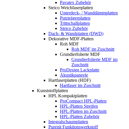
Pavatex Zubehör
Steico Weichfaserplatten
Unterdeck- / Wanddämmplatten
Putzträgerplatten
Trittschallplatten
Steico Zubehör
Dach- & Wandplatten (DWD)
Dekorative MDF-Platten
Roh MDF
Roh MDF im Zuschnitt
Grundierfolierte MDF
Grundierfolierte MDF im
Zuschnitt
ProDesign Lackplatte
Akustikpaneele
Hartfaserplatten (HDF)
Hartfaser im Zuschnitt
Kunststoffplatten
HPL Kompaktplatten
ProCompact HPL-Platten
HPL-Platten Streifen
HPL-Platten im Zuschnitt
HPL-Platten Zubehör
Integralschaumplatten
Purenit Funktionswerkstoff