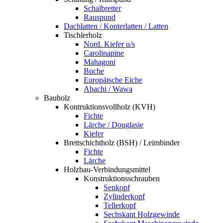
Schalbretter
Rauspund
Dachlatten / Konterlatten / Latten
Tischlerholz
Nord. Kiefer u/s
Carolinapine
Mahagoni
Buche
Europäische Eiche
Abachi / Wawa
Bauholz
Kontruktionsvollholz (KVH)
Fichte
Lärche / Douglasie
Kiefer
Brettschichtholz (BSH) / Leimbinder
Fichte
Lärche
Holzbau-Verbindungsmittel
Konstruktionsschrauben
Senkopf
Zylinderkopf
Tellerkopf
Sechskant Holzgewinde