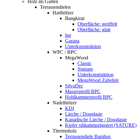
Holz im Garten
Terrassendielen
Harthölzer
Bangkirai
Oberfläche: geriffelt
Oberfläche: glatt
Ipe
Garapa
Unterkonstruktion
WPC / BPC
MegaWood
Classic
Signum
Unterkonstruktion
MegaWood Zubehör
SilvaDec
Massivprofil BPC
Hohlkammerprofil BPC
Nadelhölzer
KDI
Lärche / Douglasie
Kanadische Lärche / Douglasie
Kiefer silikatimprägniert (SATURE)
Thermoholz
Terrassendiele Bambus