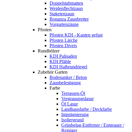
Doppelstabmatten
Weidenflechtzaun
Staketenzaun
Bonanza Zaunbretter
Vorgartenzäune
Pfosten
Pfosten KDI - Kanten gefast
Pfosten Lärche
Pfosten Divers
Rundhölzer
KDI Palisaden
KDI Pfähle
KDI Halbrundriegel
Zubehör Garten
Bodenanker / Beton
Zaunbefestigung
Farbe
Terrassen-Öl
Vergrauungslasur
Öl Lasur
Landhausfarbe / Deckfarbe
Imprägnierung
Isoliergrund
Grünbelag-Entferner / Entgrauer /
Reiniger