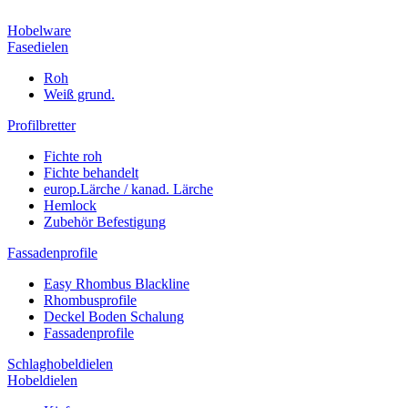
Hobelware
Fasedielen
Roh
Weiß grund.
Profilbretter
Fichte roh
Fichte behandelt
europ.Lärche / kanad. Lärche
Hemlock
Zubehör Befestigung
Fassadenprofile
Easy Rhombus Blackline
Rhombusprofile
Deckel Boden Schalung
Fassadenprofile
Schlaghobeldielen
Hobeldielen