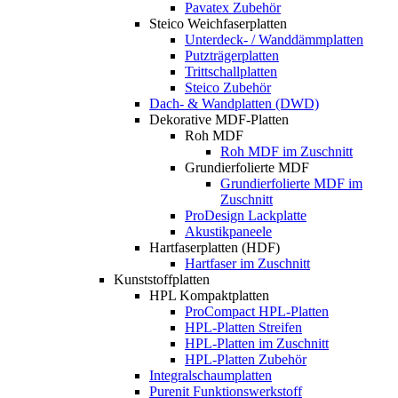
Pavatex Zubehör
Steico Weichfaserplatten
Unterdeck- / Wanddämmplatten
Putzträgerplatten
Trittschallplatten
Steico Zubehör
Dach- & Wandplatten (DWD)
Dekorative MDF-Platten
Roh MDF
Roh MDF im Zuschnitt
Grundierfolierte MDF
Grundierfolierte MDF im
Zuschnitt
ProDesign Lackplatte
Akustikpaneele
Hartfaserplatten (HDF)
Hartfaser im Zuschnitt
Kunststoffplatten
HPL Kompaktplatten
ProCompact HPL-Platten
HPL-Platten Streifen
HPL-Platten im Zuschnitt
HPL-Platten Zubehör
Integralschaumplatten
Purenit Funktionswerkstoff