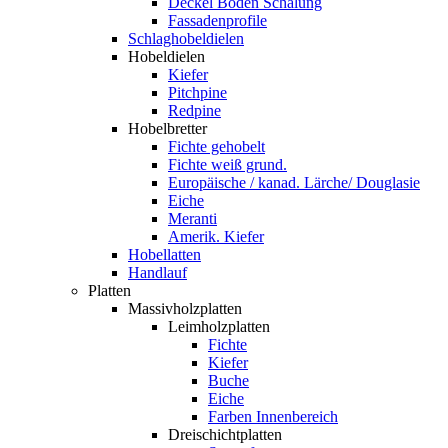
Deckel Boden Schalung
Fassadenprofile
Schlaghobeldielen
Hobeldielen
Kiefer
Pitchpine
Redpine
Hobelbretter
Fichte gehobelt
Fichte weiß grund.
Europäische / kanad. Lärche/ Douglasie
Eiche
Meranti
Amerik. Kiefer
Hobellatten
Handlauf
Platten
Massivholzplatten
Leimholzplatten
Fichte
Kiefer
Buche
Eiche
Farben Innenbereich
Dreischichtplatten