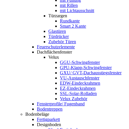
mit Füllung
mit Rillen
mit Lichtausschnitt
Türzargen
Rundkante
Smart 2 Kante
Glastüren
Türdrücker
Zubehör Türen
Feuerschutzelemente
Dachflächenfenster
Velux
GGU-Schwingfenster
GPU-Klapp-Schwingfenster
GXU/ GVT-Dachausstiegsfenster
VU-Austauschfenster
EDW-Eindeckrahmen
EZ-Eindeckrahmen
SSL-Solar-Rolladen
Velux Zubehör
Fensterprofile/ Fugenband
Bodentreppen
Bodenbeläge
Fertigparkett
Designboden