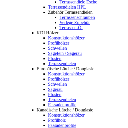
Terrassendiele Esche
Terrassendielen HPL
Zubehör Terrassendielen
Terrassenschrauben
Verlege Zubehör
Terrassen-Öl
KDI Hölzer
Konstruktionshölzer
Profilhölzer
Schwellen
Sägefein / Sägerau
Pfosten
Terrassendielen
Europäische Lärche / Douglasie
Konstruktionshölzer
Profilhölzer
Schwellen
Sägerau
Pfosten
Terrassendielen
Fassadenprofile
Kanadische Lärche / Douglasie
Konstruktionshölzer
Profilholz
Fassadenprofile