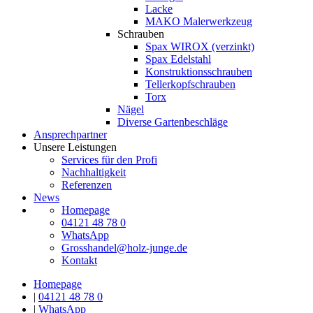
Lacke
MAKO Malerwerkzeug
Schrauben
Spax WIROX (verzinkt)
Spax Edelstahl
Konstruktionsschrauben
Tellerkopfschrauben
Torx
Nägel
Diverse Gartenbeschläge
Ansprechpartner
Unsere Leistungen
Services für den Profi
Nachhaltigkeit
Referenzen
News
Homepage
04121 48 78 0
WhatsApp
Grosshandel@holz-junge.de
Kontakt
Homepage
|
04121 48 78 0
|
WhatsApp