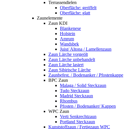
Terrassendielen
Oberfläche: geriffelt
Oberfläche: glatt
Zaunelemente
Zaun KDI
Blankenese
Holstein
Amrum
Wandsbek
Juist/ Altona / Lamellenzaun
Zaun Lärche vorgeölt
Zaun Lärche unbehandelt
Zaun Lärche lasiert
Zaun Sibirische Lärche
Zaunbefest. / Bodenanker / Pfostenkappe
BPC Zaun
Malaga / Solid Steckzaun
Tudo Steckzaun
Madrid Steckzaun
Rhombus
Pfosten / Bodenanker/ Kappen
WPC Zaun
Verti Senkrechtzaun
Portland Steckzaun
Kunststoffzaun / Fertigzaun WPC