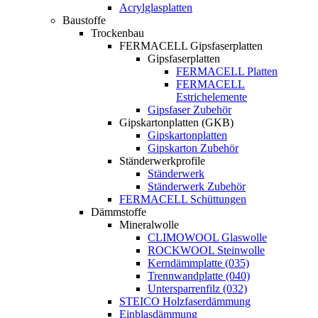
Acrylglasplatten
Baustoffe
Trockenbau
FERMACELL Gipsfaserplatten
Gipsfaserplatten
FERMACELL Platten
FERMACELL
Estrichelemente
Gipsfaser Zubehör
Gipskartonplatten (GKB)
Gipskartonplatten
Gipskarton Zubehör
Ständerwerkprofile
Ständerwerk
Ständerwerk Zubehör
FERMACELL Schüttungen
Dämmstoffe
Mineralwolle
CLIMOWOOL Glaswolle
ROCKWOOL Steinwolle
Kerndämmplatte (035)
Trennwandplatte (040)
Untersparrenfilz (032)
STEICO Holzfaserdämmung
Einblasdämmung