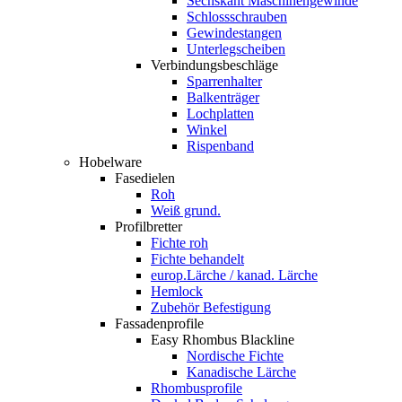
Sechskant Maschinengewinde
Schlossschrauben
Gewindestangen
Unterlegscheiben
Verbindungsbeschläge
Sparrenhalter
Balkenträger
Lochplatten
Winkel
Rispenband
Hobelware
Fasedielen
Roh
Weiß grund.
Profilbretter
Fichte roh
Fichte behandelt
europ.Lärche / kanad. Lärche
Hemlock
Zubehör Befestigung
Fassadenprofile
Easy Rhombus Blackline
Nordische Fichte
Kanadische Lärche
Rhombusprofile