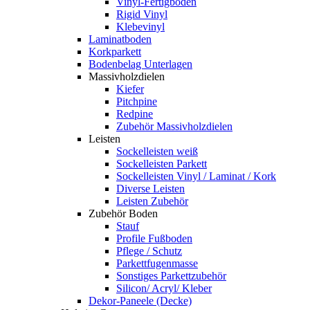
Vinyl-Fertigboden
Rigid Vinyl
Klebevinyl
Laminatboden
Korkparkett
Bodenbelag Unterlagen
Massivholzdielen
Kiefer
Pitchpine
Redpine
Zubehör Massivholzdielen
Leisten
Sockelleisten weiß
Sockelleisten Parkett
Sockelleisten Vinyl / Laminat / Kork
Diverse Leisten
Leisten Zubehör
Zubehör Boden
Stauf
Profile Fußboden
Pflege / Schutz
Parkettfugenmasse
Sonstiges Parkettzubehör
Silicon/ Acryl/ Kleber
Dekor-Paneele (Decke)