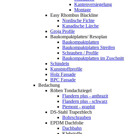
Kantenversiegelung
Montage
Easy Rhombus Blackline
Nordische Fichte
Kanadische Lärche
Groja Profile
Baukompaktplatten/ Resoplan
Baukompaktplatten
Baukompaktplatten Streifen
Schrauben / Profile
Baukompaktplatten im Zuschnitt
Schindeln
Kunststoffprofile
Holz Fassade
BPC Fassade
Bedachung
Röben Tondachziegel
Flandern plus - anthrazit
Flandern plus - schwarz
Piemont - graphit
DS-Stahl Trapezblech
Bohrschrauben
EPDM Dachfolie
Dachbahn
Klebstoffe