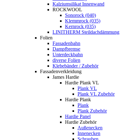
Kalziumsilikat Innenwand
ROCKWOOL
Sonorock (040)
Klemmrock (035)
Kernrock (035)
LINITHERM Steildachdämmung
Folien
Fassadenbahn
Dampfbremse
Unterdeckbahn
diverse Folien
Klebebänder / Zubehör
Fassadenverkleidung
James Hardie
Hardie Plank VL
Plank VL
Plank VL Zubehör
Hardie Plank
Plank
Plank Zubehör
Hardie Panel
Hardie Zubehör
Außenecken
Innenecken
Schrauben