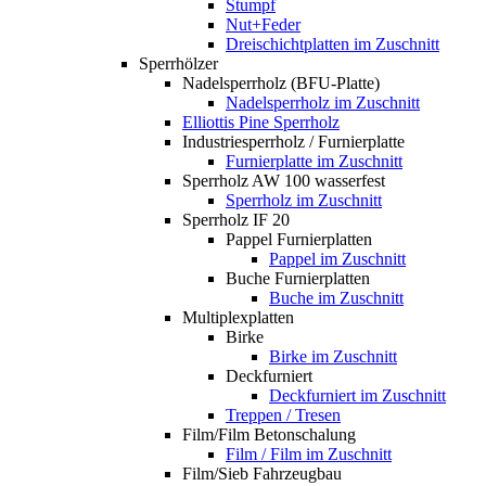
Stumpf
Nut+Feder
Dreischichtplatten im Zuschnitt
Sperrhölzer
Nadelsperrholz (BFU-Platte)
Nadelsperrholz im Zuschnitt
Elliottis Pine Sperrholz
Industriesperrholz / Furnierplatte
Furnierplatte im Zuschnitt
Sperrholz AW 100 wasserfest
Sperrholz im Zuschnitt
Sperrholz IF 20
Pappel Furnierplatten
Pappel im Zuschnitt
Buche Furnierplatten
Buche im Zuschnitt
Multiplexplatten
Birke
Birke im Zuschnitt
Deckfurniert
Deckfurniert im Zuschnitt
Treppen / Tresen
Film/Film Betonschalung
Film / Film im Zuschnitt
Film/Sieb Fahrzeugbau