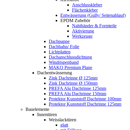
Anschlusskleber
Flächenkleber
Entwässerung (Gully/ Seitenablauf)
EPDM Zubehör
Nahtbänder & Formteile
Aktivierung
Werkzeuge
Dachpappe
Dachbahn/ Folie
Lichtplatten
Dachanschlussdichtung
Windrispenband
MAKO Premium Plane
Dachentwässerung
Zink Dachrinne Ø 125mm
Zink Dachrinne Ø 150mm
PREFA Alu Dachrinne 125mm
PREFA Alu Dachrinne 150mm
Protektor Kunststoff Dachrinne 100mm
Protektor Kunststoff Dachrinne 125mm
Bauelemente
Innentüren
Weisslacktüren
glatt