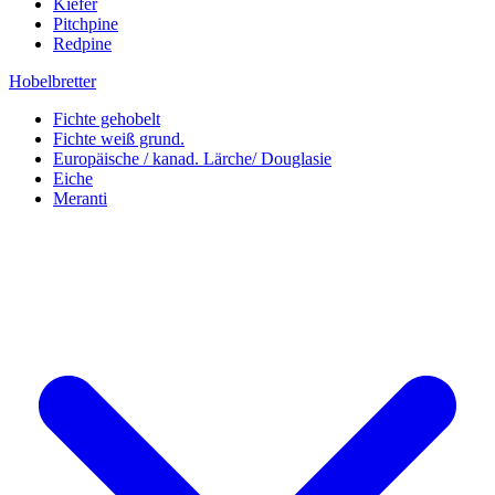
Kiefer
Pitchpine
Redpine
Hobelbretter
Fichte gehobelt
Fichte weiß grund.
Europäische / kanad. Lärche/ Douglasie
Eiche
Meranti