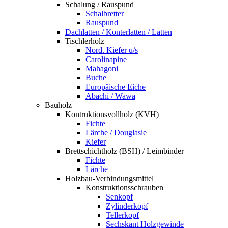
Schalung / Rauspund
Schalbretter
Rauspund
Dachlatten / Konterlatten / Latten
Tischlerholz
Nord. Kiefer u/s
Carolinapine
Mahagoni
Buche
Europäische Eiche
Abachi / Wawa
Bauholz
Kontruktionsvollholz (KVH)
Fichte
Lärche / Douglasie
Kiefer
Brettschichtholz (BSH) / Leimbinder
Fichte
Lärche
Holzbau-Verbindungsmittel
Konstruktionsschrauben
Senkopf
Zylinderkopf
Tellerkopf
Sechskant Holzgewinde