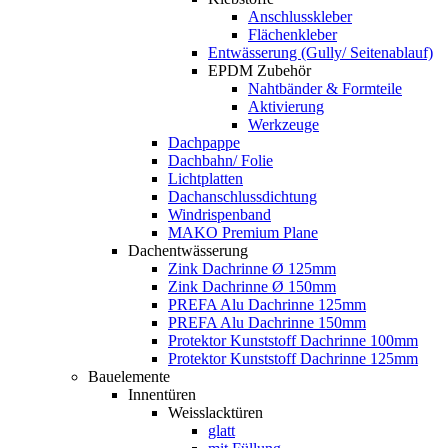
Anschlusskleber
Flächenkleber
Entwässerung (Gully/ Seitenablauf)
EPDM Zubehör
Nahtbänder & Formteile
Aktivierung
Werkzeuge
Dachpappe
Dachbahn/ Folie
Lichtplatten
Dachanschlussdichtung
Windrispenband
MAKO Premium Plane
Dachentwässerung
Zink Dachrinne Ø 125mm
Zink Dachrinne Ø 150mm
PREFA Alu Dachrinne 125mm
PREFA Alu Dachrinne 150mm
Protektor Kunststoff Dachrinne 100mm
Protektor Kunststoff Dachrinne 125mm
Bauelemente
Innentüren
Weisslacktüren
glatt