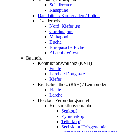
Schalbretter
Rauspund
Dachlatten / Konterlatten / Latten
Tischlerholz
Nord. Kiefer u/s
Carolinapine
Mahagoni
Buche
Europäische Eiche
Abachi / Wawa
Bauholz
Kontruktionsvollholz (KVH)
Fichte
Lärche / Douglasie
Kiefer
Brettschichtholz (BSH) / Leimbinder
Fichte
Lärche
Holzbau-Verbindungsmittel
Konstruktionsschrauben
Senkopf
Zylinderkopf
Tellerkopf
Sechskant Holzgewinde