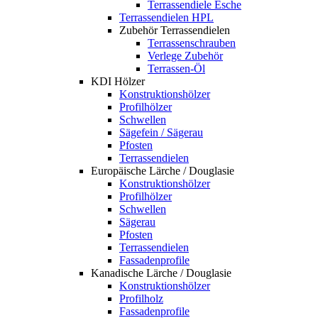
Terrassendiele Esche
Terrassendielen HPL
Zubehör Terrassendielen
Terrassenschrauben
Verlege Zubehör
Terrassen-Öl
KDI Hölzer
Konstruktionshölzer
Profilhölzer
Schwellen
Sägefein / Sägerau
Pfosten
Terrassendielen
Europäische Lärche / Douglasie
Konstruktionshölzer
Profilhölzer
Schwellen
Sägerau
Pfosten
Terrassendielen
Fassadenprofile
Kanadische Lärche / Douglasie
Konstruktionshölzer
Profilholz
Fassadenprofile