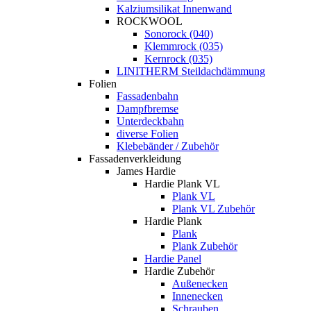
Kalziumsilikat Innenwand
ROCKWOOL
Sonorock (040)
Klemmrock (035)
Kernrock (035)
LINITHERM Steildachdämmung
Folien
Fassadenbahn
Dampfbremse
Unterdeckbahn
diverse Folien
Klebebänder / Zubehör
Fassadenverkleidung
James Hardie
Hardie Plank VL
Plank VL
Plank VL Zubehör
Hardie Plank
Plank
Plank Zubehör
Hardie Panel
Hardie Zubehör
Außenecken
Innenecken
Schrauben