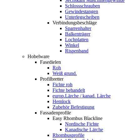
Sechskant Maschinengewinde
Schlossschrauben
Gewindestangen
Unterlegscheiben
Verbindungsbeschläge
Sparrenhalter
Balkenträger
Lochplatten
Winkel
Rispenband
Hobelware
Fasedielen
Roh
Weiß grund.
Profilbretter
Fichte roh
Fichte behandelt
europ.Lärche / kanad. Lärche
Hemlock
Zubehör Befestigung
Fassadenprofile
Easy Rhombus Blackline
Nordische Fichte
Kanadische Lärche
Rhombusprofile