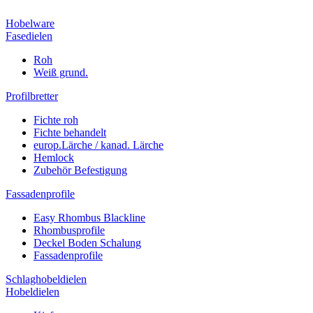
Hobelware
Fasedielen
Roh
Weiß grund.
Profilbretter
Fichte roh
Fichte behandelt
europ.Lärche / kanad. Lärche
Hemlock
Zubehör Befestigung
Fassadenprofile
Easy Rhombus Blackline
Rhombusprofile
Deckel Boden Schalung
Fassadenprofile
Schlaghobeldielen
Hobeldielen