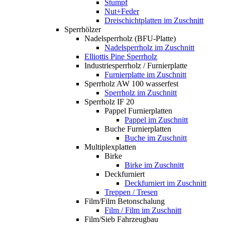
Stumpf
Nut+Feder
Dreischichtplatten im Zuschnitt
Sperrhölzer
Nadelsperrholz (BFU-Platte)
Nadelsperrholz im Zuschnitt
Elliottis Pine Sperrholz
Industriesperrholz / Furnierplatte
Furnierplatte im Zuschnitt
Sperrholz AW 100 wasserfest
Sperrholz im Zuschnitt
Sperrholz IF 20
Pappel Furnierplatten
Pappel im Zuschnitt
Buche Furnierplatten
Buche im Zuschnitt
Multiplexplatten
Birke
Birke im Zuschnitt
Deckfurniert
Deckfurniert im Zuschnitt
Treppen / Tresen
Film/Film Betonschalung
Film / Film im Zuschnitt
Film/Sieb Fahrzeugbau