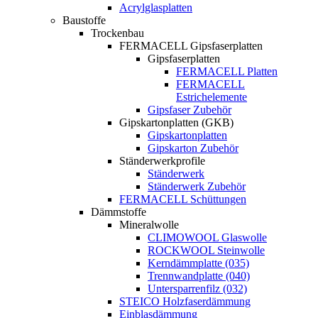
Acrylglasplatten
Baustoffe
Trockenbau
FERMACELL Gipsfaserplatten
Gipsfaserplatten
FERMACELL Platten
FERMACELL
Estrichelemente
Gipsfaser Zubehör
Gipskartonplatten (GKB)
Gipskartonplatten
Gipskarton Zubehör
Ständerwerkprofile
Ständerwerk
Ständerwerk Zubehör
FERMACELL Schüttungen
Dämmstoffe
Mineralwolle
CLIMOWOOL Glaswolle
ROCKWOOL Steinwolle
Kerndämmplatte (035)
Trennwandplatte (040)
Untersparrenfilz (032)
STEICO Holzfaserdämmung
Einblasdämmung