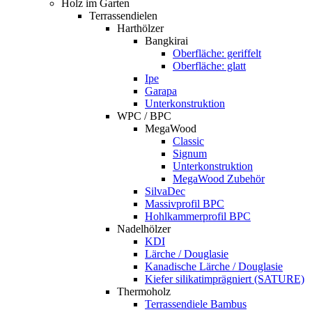
Holz im Garten
Terrassendielen
Harthölzer
Bangkirai
Oberfläche: geriffelt
Oberfläche: glatt
Ipe
Garapa
Unterkonstruktion
WPC / BPC
MegaWood
Classic
Signum
Unterkonstruktion
MegaWood Zubehör
SilvaDec
Massivprofil BPC
Hohlkammerprofil BPC
Nadelhölzer
KDI
Lärche / Douglasie
Kanadische Lärche / Douglasie
Kiefer silikatimprägniert (SATURE)
Thermoholz
Terrassendiele Bambus