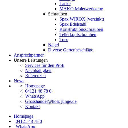
Lacke
MAKO Malerwerkzeug
Schrauben
Spax WIROX (verzinkt)
Spax Edelstahl
Konstruktionsschrauben
Tellerkopfschrauben
Torx
Nägel
Diverse Gartenbeschläge
Ansprechpartner
Unsere Leistungen
Services für den Profi
Nachhaltigkeit
Referenzen
News
Homepage
04121 48 78 0
WhatsApp
Grosshandel@holz-junge.de
Kontakt
Homepage
|
04121 48 78 0
|
WhatsApp