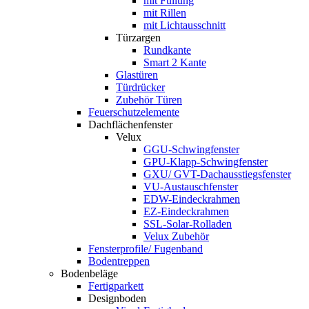
mit Füllung
mit Rillen
mit Lichtausschnitt
Türzargen
Rundkante
Smart 2 Kante
Glastüren
Türdrücker
Zubehör Türen
Feuerschutzelemente
Dachflächenfenster
Velux
GGU-Schwingfenster
GPU-Klapp-Schwingfenster
GXU/ GVT-Dachausstiegsfenster
VU-Austauschfenster
EDW-Eindeckrahmen
EZ-Eindeckrahmen
SSL-Solar-Rolladen
Velux Zubehör
Fensterprofile/ Fugenband
Bodentreppen
Bodenbeläge
Fertigparkett
Designboden