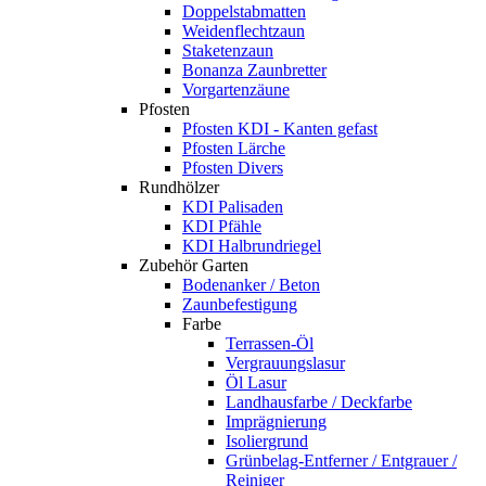
Doppelstabmatten
Weidenflechtzaun
Staketenzaun
Bonanza Zaunbretter
Vorgartenzäune
Pfosten
Pfosten KDI - Kanten gefast
Pfosten Lärche
Pfosten Divers
Rundhölzer
KDI Palisaden
KDI Pfähle
KDI Halbrundriegel
Zubehör Garten
Bodenanker / Beton
Zaunbefestigung
Farbe
Terrassen-Öl
Vergrauungslasur
Öl Lasur
Landhausfarbe / Deckfarbe
Imprägnierung
Isoliergrund
Grünbelag-Entferner / Entgrauer /
Reiniger