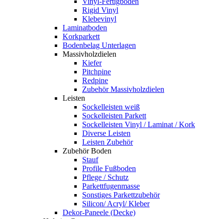
Vinyl-Fertigboden
Rigid Vinyl
Klebevinyl
Laminatboden
Korkparkett
Bodenbelag Unterlagen
Massivholzdielen
Kiefer
Pitchpine
Redpine
Zubehör Massivholzdielen
Leisten
Sockelleisten weiß
Sockelleisten Parkett
Sockelleisten Vinyl / Laminat / Kork
Diverse Leisten
Leisten Zubehör
Zubehör Boden
Stauf
Profile Fußboden
Pflege / Schutz
Parkettfugenmasse
Sonstiges Parkettzubehör
Silicon/ Acryl/ Kleber
Dekor-Paneele (Decke)