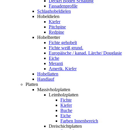
Deckel Boden Schalung
Fassadenprofile
Schlaghobeldielen
Hobeldielen
Kiefer
Pitchpine
Redpine
Hobelbretter
Fichte gehobelt
Fichte weiß grund.
Europäische / kanad. Lärche/ Douglasie
Eiche
Meranti
Amerik. Kiefer
Hobellatten
Handlauf
Platten
Massivholzplatten
Leimholzplatten
Fichte
Kiefer
Buche
Eiche
Farben Innenbereich
Dreischichtplatten