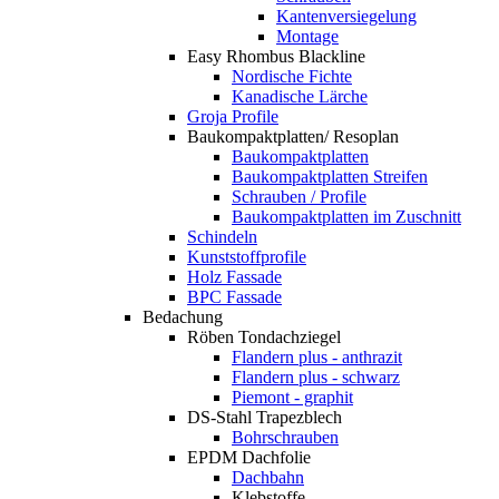
Kantenversiegelung
Montage
Easy Rhombus Blackline
Nordische Fichte
Kanadische Lärche
Groja Profile
Baukompaktplatten/ Resoplan
Baukompaktplatten
Baukompaktplatten Streifen
Schrauben / Profile
Baukompaktplatten im Zuschnitt
Schindeln
Kunststoffprofile
Holz Fassade
BPC Fassade
Bedachung
Röben Tondachziegel
Flandern plus - anthrazit
Flandern plus - schwarz
Piemont - graphit
DS-Stahl Trapezblech
Bohrschrauben
EPDM Dachfolie
Dachbahn
Klebstoffe