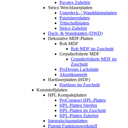
Pavatex Zubehör
Steico Weichfaserplatten
Unterdeck- / Wanddämmplatten
Putzträgerplatten
Trittschallplatten
Steico Zubehör
Dach- & Wandplatten (DWD)
Dekorative MDF-Platten
Roh MDF
Roh MDF im Zuschnitt
Grundierfolierte MDF
Grundierfolierte MDF im
Zuschnitt
ProDesign Lackplatte
Akustikpaneele
Hartfaserplatten (HDF)
Hartfaser im Zuschnitt
Kunststoffplatten
HPL Kompaktplatten
ProCompact HPL-Platten
HPL-Platten Streifen
HPL-Platten im Zuschnitt
HPL-Platten Zubehör
Integralschaumplatten
Purenit Funktionswerkstoff