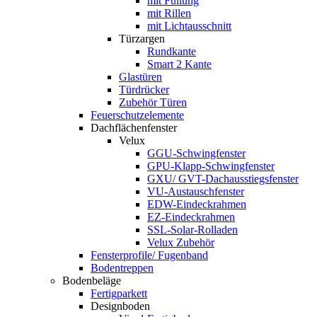
mit Füllung
mit Rillen
mit Lichtausschnitt
Türzargen
Rundkante
Smart 2 Kante
Glastüren
Türdrücker
Zubehör Türen
Feuerschutzelemente
Dachflächenfenster
Velux
GGU-Schwingfenster
GPU-Klapp-Schwingfenster
GXU/ GVT-Dachausstiegsfenster
VU-Austauschfenster
EDW-Eindeckrahmen
EZ-Eindeckrahmen
SSL-Solar-Rolladen
Velux Zubehör
Fensterprofile/ Fugenband
Bodentreppen
Bodenbeläge
Fertigparkett
Designboden