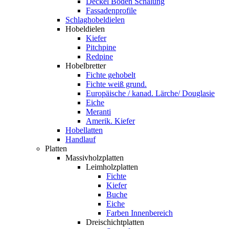
Deckel Boden Schalung
Fassadenprofile
Schlaghobeldielen
Hobeldielen
Kiefer
Pitchpine
Redpine
Hobelbretter
Fichte gehobelt
Fichte weiß grund.
Europäische / kanad. Lärche/ Douglasie
Eiche
Meranti
Amerik. Kiefer
Hobellatten
Handlauf
Platten
Massivholzplatten
Leimholzplatten
Fichte
Kiefer
Buche
Eiche
Farben Innenbereich
Dreischichtplatten