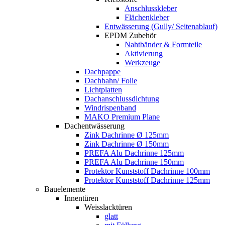
Anschlusskleber
Flächenkleber
Entwässerung (Gully/ Seitenablauf)
EPDM Zubehör
Nahtbänder & Formteile
Aktivierung
Werkzeuge
Dachpappe
Dachbahn/ Folie
Lichtplatten
Dachanschlussdichtung
Windrispenband
MAKO Premium Plane
Dachentwässerung
Zink Dachrinne Ø 125mm
Zink Dachrinne Ø 150mm
PREFA Alu Dachrinne 125mm
PREFA Alu Dachrinne 150mm
Protektor Kunststoff Dachrinne 100mm
Protektor Kunststoff Dachrinne 125mm
Bauelemente
Innentüren
Weisslacktüren
glatt