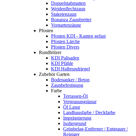
Doppelstabmatten
Weidenflechtzaun
Staketenzaun
Bonanza Zaunbretter
Vorgartenzäune
Pfosten
Pfosten KDI - Kanten gefast
Pfosten Lärche
Pfosten Divers
Rundhölzer
KDI Palisaden
KDI Pfähle
KDI Halbrundriegel
Zubehör Garten
Bodenanker / Beton
Zaunbefestigung
Farbe
Terrassen-Öl
Vergrauungslasur
Öl Lasur
Landhausfarbe / Deckfarbe
Imprägnierung
Isoliergrund
Grünbelag-Entferner / Entgrauer /
Reiniger