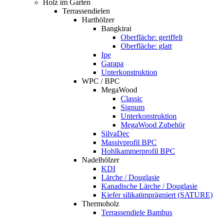
Holz im Garten
Terrassendielen
Harthölzer
Bangkirai
Oberfläche: geriffelt
Oberfläche: glatt
Ipe
Garapa
Unterkonstruktion
WPC / BPC
MegaWood
Classic
Signum
Unterkonstruktion
MegaWood Zubehör
SilvaDec
Massivprofil BPC
Hohlkammerprofil BPC
Nadelhölzer
KDI
Lärche / Douglasie
Kanadische Lärche / Douglasie
Kiefer silikatimprägniert (SATURE)
Thermoholz
Terrassendiele Bambus