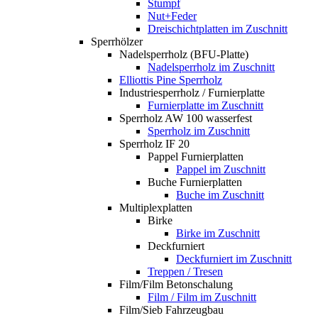
Stumpf
Nut+Feder
Dreischichtplatten im Zuschnitt
Sperrhölzer
Nadelsperrholz (BFU-Platte)
Nadelsperrholz im Zuschnitt
Elliottis Pine Sperrholz
Industriesperrholz / Furnierplatte
Furnierplatte im Zuschnitt
Sperrholz AW 100 wasserfest
Sperrholz im Zuschnitt
Sperrholz IF 20
Pappel Furnierplatten
Pappel im Zuschnitt
Buche Furnierplatten
Buche im Zuschnitt
Multiplexplatten
Birke
Birke im Zuschnitt
Deckfurniert
Deckfurniert im Zuschnitt
Treppen / Tresen
Film/Film Betonschalung
Film / Film im Zuschnitt
Film/Sieb Fahrzeugbau