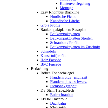
Kantenversiegelung
Montage
Easy Rhombus Blackline
Nordische Fichte
Kanadische Lärche
Groja Profile
Baukompaktplatten/ Resoplan
Baukompaktplatten
Baukompaktplatten Streifen
Schrauben / Profile
Baukompaktplatten im Zuschnitt
Schindeln
Kunststoffprofile
Holz Fassade
BPC Fassade
Bedachung
Röben Tondachziegel
Flandern plus - anthrazit
Flandern plus - schwarz
Piemont - graphit
DS-Stahl Trapezblech
Bohrschrauben
EPDM Dachfolie
Dachbahn
Klebstoffe