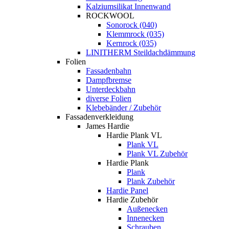
Kalziumsilikat Innenwand
ROCKWOOL
Sonorock (040)
Klemmrock (035)
Kernrock (035)
LINITHERM Steildachdämmung
Folien
Fassadenbahn
Dampfbremse
Unterdeckbahn
diverse Folien
Klebebänder / Zubehör
Fassadenverkleidung
James Hardie
Hardie Plank VL
Plank VL
Plank VL Zubehör
Hardie Plank
Plank
Plank Zubehör
Hardie Panel
Hardie Zubehör
Außenecken
Innenecken
Schrauben