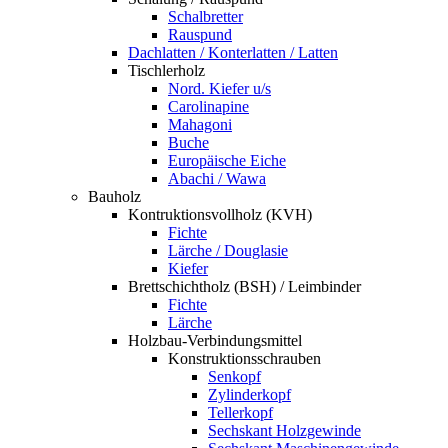
Schalbretter
Rauspund
Dachlatten / Konterlatten / Latten
Tischlerholz
Nord. Kiefer u/s
Carolinapine
Mahagoni
Buche
Europäische Eiche
Abachi / Wawa
Bauholz
Kontruktionsvollholz (KVH)
Fichte
Lärche / Douglasie
Kiefer
Brettschichtholz (BSH) / Leimbinder
Fichte
Lärche
Holzbau-Verbindungsmittel
Konstruktionsschrauben
Senkopf
Zylinderkopf
Tellerkopf
Sechskant Holzgewinde