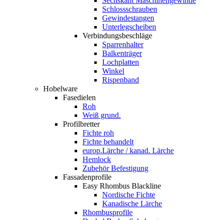
Sechskant Maschinengewinde
Schlossschrauben
Gewindestangen
Unterlegscheiben
Verbindungsbeschläge
Sparrenhalter
Balkenträger
Lochplatten
Winkel
Rispenband
Hobelware
Fasedielen
Roh
Weiß grund.
Profilbretter
Fichte roh
Fichte behandelt
europ.Lärche / kanad. Lärche
Hemlock
Zubehör Befestigung
Fassadenprofile
Easy Rhombus Blackline
Nordische Fichte
Kanadische Lärche
Rhombusprofile