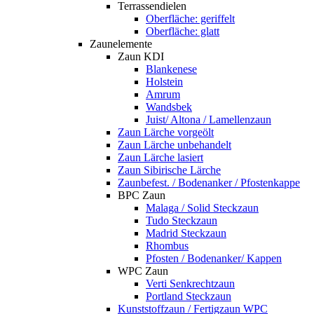
Terrassendielen
Oberfläche: geriffelt
Oberfläche: glatt
Zaunelemente
Zaun KDI
Blankenese
Holstein
Amrum
Wandsbek
Juist/ Altona / Lamellenzaun
Zaun Lärche vorgeölt
Zaun Lärche unbehandelt
Zaun Lärche lasiert
Zaun Sibirische Lärche
Zaunbefest. / Bodenanker / Pfostenkappe
BPC Zaun
Malaga / Solid Steckzaun
Tudo Steckzaun
Madrid Steckzaun
Rhombus
Pfosten / Bodenanker/ Kappen
WPC Zaun
Verti Senkrechtzaun
Portland Steckzaun
Kunststoffzaun / Fertigzaun WPC