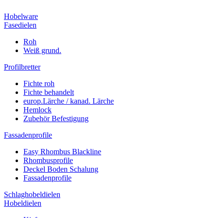
Hobelware
Fasedielen
Roh
Weiß grund.
Profilbretter
Fichte roh
Fichte behandelt
europ.Lärche / kanad. Lärche
Hemlock
Zubehör Befestigung
Fassadenprofile
Easy Rhombus Blackline
Rhombusprofile
Deckel Boden Schalung
Fassadenprofile
Schlaghobeldielen
Hobeldielen