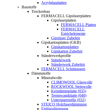
Acrylglasplatten
Baustoffe
Trockenbau
FERMACELL Gipsfaserplatten
Gipsfaserplatten
FERMACELL Platten
FERMACELL
Estrichelemente
Gipsfaser Zubehör
Gipskartonplatten (GKB)
Gipskartonplatten
Gipskarton Zubehör
Ständerwerkprofile
Ständerwerk
Ständerwerk Zubehör
FERMACELL Schüttungen
Dämmstoffe
Mineralwolle
CLIMOWOOL Glaswolle
ROCKWOOL Steinwolle
Kerndämmplatte (035)
Trennwandplatte (040)
Untersparrenfilz (032)
STEICO Holzfaserdämmung
Einblasdämmung