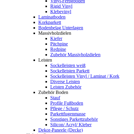
Vinyl-Fertigboden
Rigid Vinyl
Klebevinyl
Laminatboden
Korkparkett
Bodenbelag Unterlagen
Massivholzdielen
Kiefer
Pitchpine
Redpine
Zubehör Massivholzdielen
Leisten
Sockelleisten weiß
Sockelleisten Parkett
Sockelleisten Vinyl / Laminat / Kork
Diverse Leisten
Leisten Zubehör
Zubehör Boden
Stauf
Profile Fußboden
Pflege / Schutz
Parkettfugenmasse
Sonstiges Parkettzubehör
Silicon/ Acryl/ Kleber
Dekor-Paneele (Decke)