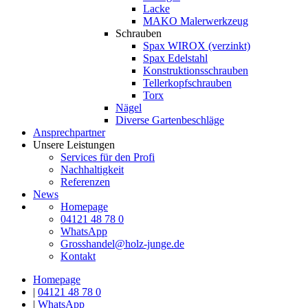
Lacke
MAKO Malerwerkzeug
Schrauben
Spax WIROX (verzinkt)
Spax Edelstahl
Konstruktionsschrauben
Tellerkopfschrauben
Torx
Nägel
Diverse Gartenbeschläge
Ansprechpartner
Unsere Leistungen
Services für den Profi
Nachhaltigkeit
Referenzen
News
Homepage
04121 48 78 0
WhatsApp
Grosshandel@holz-junge.de
Kontakt
Homepage
|
04121 48 78 0
|
WhatsApp