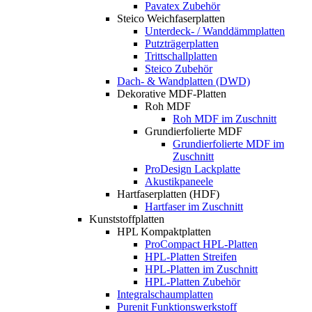
Pavatex Zubehör
Steico Weichfaserplatten
Unterdeck- / Wanddämmplatten
Putzträgerplatten
Trittschallplatten
Steico Zubehör
Dach- & Wandplatten (DWD)
Dekorative MDF-Platten
Roh MDF
Roh MDF im Zuschnitt
Grundierfolierte MDF
Grundierfolierte MDF im
Zuschnitt
ProDesign Lackplatte
Akustikpaneele
Hartfaserplatten (HDF)
Hartfaser im Zuschnitt
Kunststoffplatten
HPL Kompaktplatten
ProCompact HPL-Platten
HPL-Platten Streifen
HPL-Platten im Zuschnitt
HPL-Platten Zubehör
Integralschaumplatten
Purenit Funktionswerkstoff