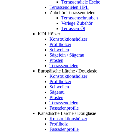
Terrassendiele Esche
Terrassendielen HPL
Zubehör Terrassendielen
Terrassenschrauben
Verlege Zubehör
Terrassen-Öl
KDI Hölzer
Konstruktionshölzer
Profilhölzer
Schwellen
Sägefein / Sägerau
Pfosten
Terrassendielen
Europäische Lärche / Douglasie
Konstruktionshölzer
Profilhölzer
Schwellen
Sägerau
Pfosten
Terrassendielen
Fassadenprofile
Kanadische Lärche / Douglasie
Konstruktionshölzer
Profilholz
Fassadenprofile