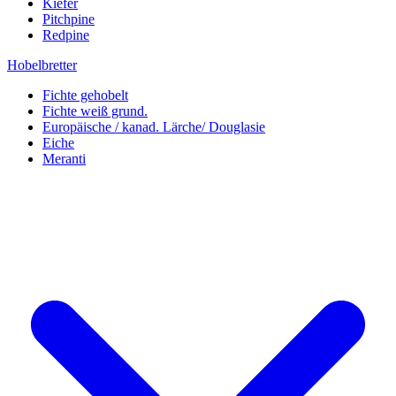
Kiefer
Pitchpine
Redpine
Hobelbretter
Fichte gehobelt
Fichte weiß grund.
Europäische / kanad. Lärche/ Douglasie
Eiche
Meranti