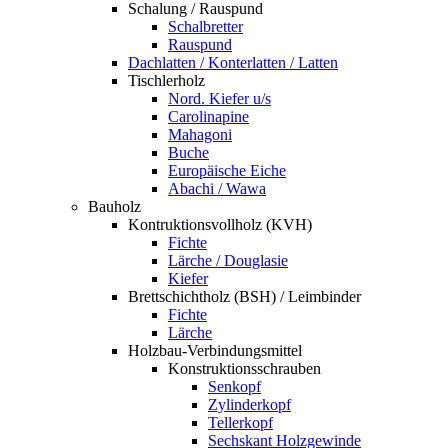
Schalung / Rauspund
Schalbretter
Rauspund
Dachlatten / Konterlatten / Latten
Tischlerholz
Nord. Kiefer u/s
Carolinapine
Mahagoni
Buche
Europäische Eiche
Abachi / Wawa
Bauholz
Kontruktionsvollholz (KVH)
Fichte
Lärche / Douglasie
Kiefer
Brettschichtholz (BSH) / Leimbinder
Fichte
Lärche
Holzbau-Verbindungsmittel
Konstruktionsschrauben
Senkopf
Zylinderkopf
Tellerkopf
Sechskant Holzgewinde