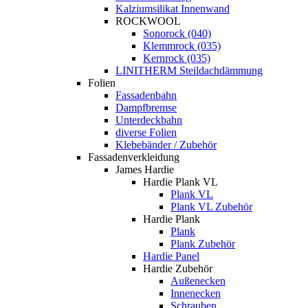
Kalziumsilikat Innenwand
ROCKWOOL
Sonorock (040)
Klemmrock (035)
Kernrock (035)
LINITHERM Steildachdämmung
Folien
Fassadenbahn
Dampfbremse
Unterdeckbahn
diverse Folien
Klebebänder / Zubehör
Fassadenverkleidung
James Hardie
Hardie Plank VL
Plank VL
Plank VL Zubehör
Hardie Plank
Plank
Plank Zubehör
Hardie Panel
Hardie Zubehör
Außenecken
Innenecken
Schrauben