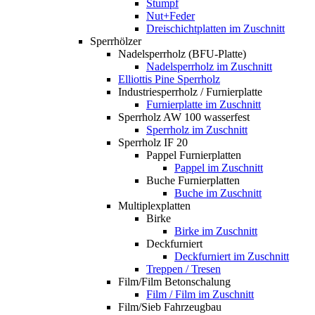
Stumpf
Nut+Feder
Dreischichtplatten im Zuschnitt
Sperrhölzer
Nadelsperrholz (BFU-Platte)
Nadelsperrholz im Zuschnitt
Elliottis Pine Sperrholz
Industriesperrholz / Furnierplatte
Furnierplatte im Zuschnitt
Sperrholz AW 100 wasserfest
Sperrholz im Zuschnitt
Sperrholz IF 20
Pappel Furnierplatten
Pappel im Zuschnitt
Buche Furnierplatten
Buche im Zuschnitt
Multiplexplatten
Birke
Birke im Zuschnitt
Deckfurniert
Deckfurniert im Zuschnitt
Treppen / Tresen
Film/Film Betonschalung
Film / Film im Zuschnitt
Film/Sieb Fahrzeugbau