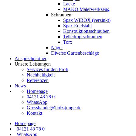
Lacke
MAKO Malerwerkzeug
Schrauben
Spax WIROX (verzinkt)
Spax Edelstahl
Konstruktionsschrauben
Tellerkopfschrauben
Torx
Nägel
Diverse Gartenbeschläge
Ansprechpartner
Unsere Leistungen
Services für den Profi
Nachhaltigkeit
Referenzen
News
Homepage
04121 48 78 0
WhatsApp
Grosshandel@holz-junge.de
Kontakt
Homepage
|
04121 48 78 0
|
WhatsApp