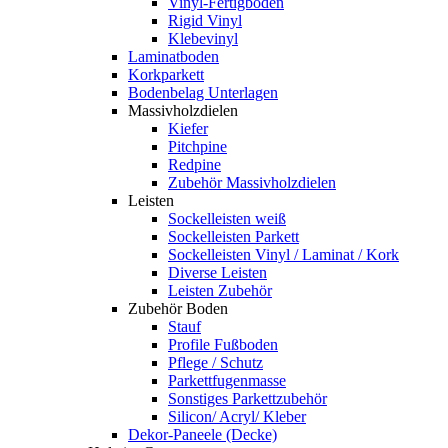
Vinyl-Fertigboden
Rigid Vinyl
Klebevinyl
Laminatboden
Korkparkett
Bodenbelag Unterlagen
Massivholzdielen
Kiefer
Pitchpine
Redpine
Zubehör Massivholzdielen
Leisten
Sockelleisten weiß
Sockelleisten Parkett
Sockelleisten Vinyl / Laminat / Kork
Diverse Leisten
Leisten Zubehör
Zubehör Boden
Stauf
Profile Fußboden
Pflege / Schutz
Parkettfugenmasse
Sonstiges Parkettzubehör
Silicon/ Acryl/ Kleber
Dekor-Paneele (Decke)