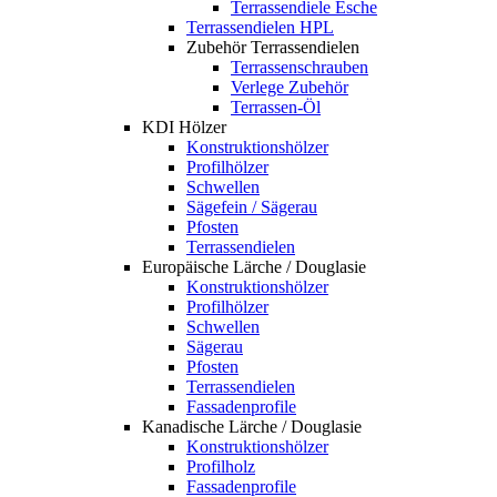
Terrassendiele Esche
Terrassendielen HPL
Zubehör Terrassendielen
Terrassenschrauben
Verlege Zubehör
Terrassen-Öl
KDI Hölzer
Konstruktionshölzer
Profilhölzer
Schwellen
Sägefein / Sägerau
Pfosten
Terrassendielen
Europäische Lärche / Douglasie
Konstruktionshölzer
Profilhölzer
Schwellen
Sägerau
Pfosten
Terrassendielen
Fassadenprofile
Kanadische Lärche / Douglasie
Konstruktionshölzer
Profilholz
Fassadenprofile