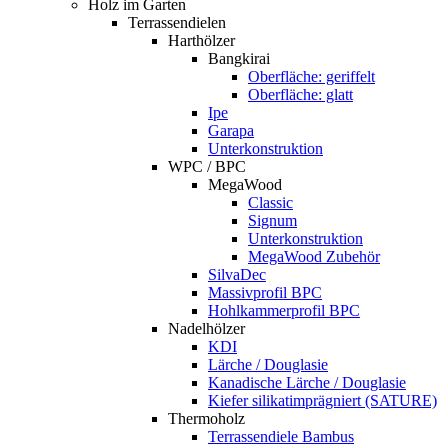
Holz im Garten
Terrassendielen
Harthölzer
Bangkirai
Oberfläche: geriffelt
Oberfläche: glatt
Ipe
Garapa
Unterkonstruktion
WPC / BPC
MegaWood
Classic
Signum
Unterkonstruktion
MegaWood Zubehör
SilvaDec
Massivprofil BPC
Hohlkammerprofil BPC
Nadelhölzer
KDI
Lärche / Douglasie
Kanadische Lärche / Douglasie
Kiefer silikatimprägniert (SATURE)
Thermoholz
Terrassendiele Bambus