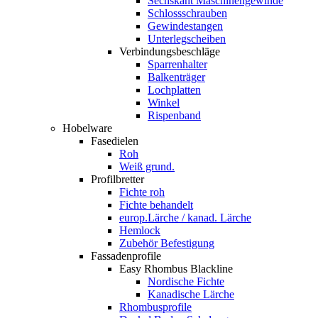
Sechskant Maschinengewinde
Schlossschrauben
Gewindestangen
Unterlegscheiben
Verbindungsbeschläge
Sparrenhalter
Balkenträger
Lochplatten
Winkel
Rispenband
Hobelware
Fasedielen
Roh
Weiß grund.
Profilbretter
Fichte roh
Fichte behandelt
europ.Lärche / kanad. Lärche
Hemlock
Zubehör Befestigung
Fassadenprofile
Easy Rhombus Blackline
Nordische Fichte
Kanadische Lärche
Rhombusprofile