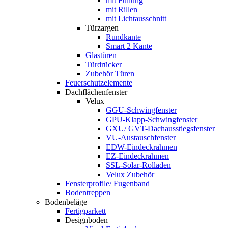
mit Füllung
mit Rillen
mit Lichtausschnitt
Türzargen
Rundkante
Smart 2 Kante
Glastüren
Türdrücker
Zubehör Türen
Feuerschutzelemente
Dachflächenfenster
Velux
GGU-Schwingfenster
GPU-Klapp-Schwingfenster
GXU/ GVT-Dachausstiegsfenster
VU-Austauschfenster
EDW-Eindeckrahmen
EZ-Eindeckrahmen
SSL-Solar-Rolladen
Velux Zubehör
Fensterprofile/ Fugenband
Bodentreppen
Bodenbeläge
Fertigparkett
Designboden