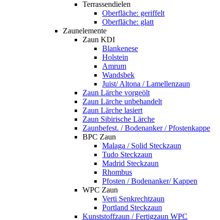
Terrassendielen
Oberfläche: geriffelt
Oberfläche: glatt
Zaunelemente
Zaun KDI
Blankenese
Holstein
Amrum
Wandsbek
Juist/ Altona / Lamellenzaun
Zaun Lärche vorgeölt
Zaun Lärche unbehandelt
Zaun Lärche lasiert
Zaun Sibirische Lärche
Zaunbefest. / Bodenanker / Pfostenkappe
BPC Zaun
Malaga / Solid Steckzaun
Tudo Steckzaun
Madrid Steckzaun
Rhombus
Pfosten / Bodenanker/ Kappen
WPC Zaun
Verti Senkrechtzaun
Portland Steckzaun
Kunststoffzaun / Fertigzaun WPC