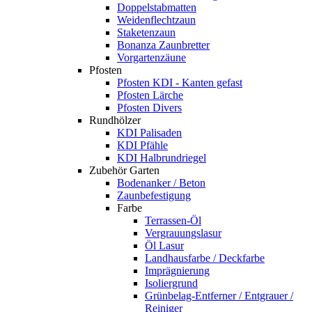
Doppelstabmatten
Weidenflechtzaun
Staketenzaun
Bonanza Zaunbretter
Vorgartenzäune
Pfosten
Pfosten KDI - Kanten gefast
Pfosten Lärche
Pfosten Divers
Rundhölzer
KDI Palisaden
KDI Pfähle
KDI Halbrundriegel
Zubehör Garten
Bodenanker / Beton
Zaunbefestigung
Farbe
Terrassen-Öl
Vergrauungslasur
Öl Lasur
Landhausfarbe / Deckfarbe
Imprägnierung
Isoliergrund
Grünbelag-Entferner / Entgrauer /
Reiniger