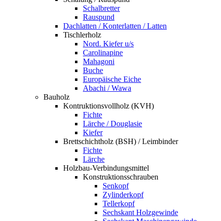
Schalbretter
Rauspund
Dachlatten / Konterlatten / Latten
Tischlerholz
Nord. Kiefer u/s
Carolinapine
Mahagoni
Buche
Europäische Eiche
Abachi / Wawa
Bauholz
Kontruktionsvollholz (KVH)
Fichte
Lärche / Douglasie
Kiefer
Brettschichtholz (BSH) / Leimbinder
Fichte
Lärche
Holzbau-Verbindungsmittel
Konstruktionsschrauben
Senkopf
Zylinderkopf
Tellerkopf
Sechskant Holzgewinde