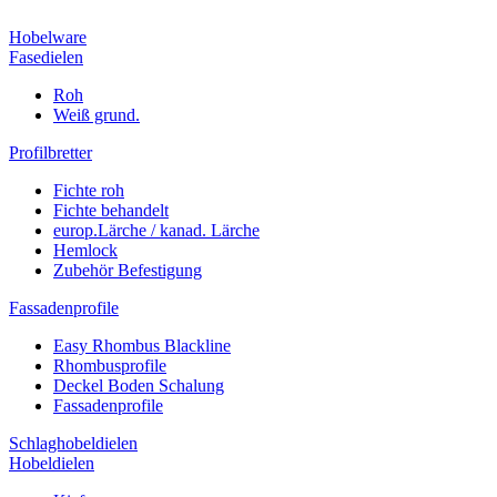
Hobelware
Fasedielen
Roh
Weiß grund.
Profilbretter
Fichte roh
Fichte behandelt
europ.Lärche / kanad. Lärche
Hemlock
Zubehör Befestigung
Fassadenprofile
Easy Rhombus Blackline
Rhombusprofile
Deckel Boden Schalung
Fassadenprofile
Schlaghobeldielen
Hobeldielen