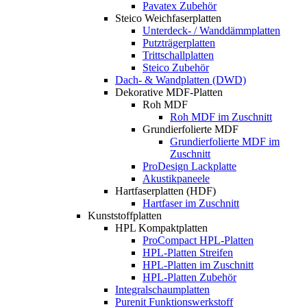
Pavatex Zubehör
Steico Weichfaserplatten
Unterdeck- / Wanddämmplatten
Putzträgerplatten
Trittschallplatten
Steico Zubehör
Dach- & Wandplatten (DWD)
Dekorative MDF-Platten
Roh MDF
Roh MDF im Zuschnitt
Grundierfolierte MDF
Grundierfolierte MDF im
Zuschnitt
ProDesign Lackplatte
Akustikpaneele
Hartfaserplatten (HDF)
Hartfaser im Zuschnitt
Kunststoffplatten
HPL Kompaktplatten
ProCompact HPL-Platten
HPL-Platten Streifen
HPL-Platten im Zuschnitt
HPL-Platten Zubehör
Integralschaumplatten
Purenit Funktionswerkstoff