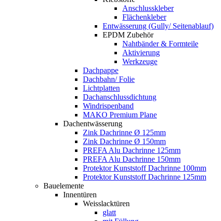
Anschlusskleber
Flächenkleber
Entwässerung (Gully/ Seitenablauf)
EPDM Zubehör
Nahtbänder & Formteile
Aktivierung
Werkzeuge
Dachpappe
Dachbahn/ Folie
Lichtplatten
Dachanschlussdichtung
Windrispenband
MAKO Premium Plane
Dachentwässerung
Zink Dachrinne Ø 125mm
Zink Dachrinne Ø 150mm
PREFA Alu Dachrinne 125mm
PREFA Alu Dachrinne 150mm
Protektor Kunststoff Dachrinne 100mm
Protektor Kunststoff Dachrinne 125mm
Bauelemente
Innentüren
Weisslacktüren
glatt