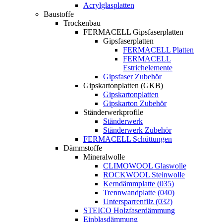
Acrylglasplatten
Baustoffe
Trockenbau
FERMACELL Gipsfaserplatten
Gipsfaserplatten
FERMACELL Platten
FERMACELL
Estrichelemente
Gipsfaser Zubehör
Gipskartonplatten (GKB)
Gipskartonplatten
Gipskarton Zubehör
Ständerwerkprofile
Ständerwerk
Ständerwerk Zubehör
FERMACELL Schüttungen
Dämmstoffe
Mineralwolle
CLIMOWOOL Glaswolle
ROCKWOOL Steinwolle
Kerndämmplatte (035)
Trennwandplatte (040)
Untersparrenfilz (032)
STEICO Holzfaserdämmung
Einblasdämmung