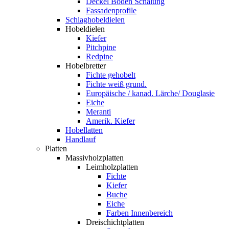
Deckel Boden Schalung
Fassadenprofile
Schlaghobeldielen
Hobeldielen
Kiefer
Pitchpine
Redpine
Hobelbretter
Fichte gehobelt
Fichte weiß grund.
Europäische / kanad. Lärche/ Douglasie
Eiche
Meranti
Amerik. Kiefer
Hobellatten
Handlauf
Platten
Massivholzplatten
Leimholzplatten
Fichte
Kiefer
Buche
Eiche
Farben Innenbereich
Dreischichtplatten