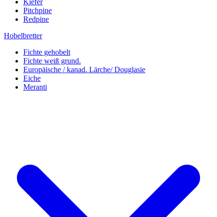
Kiefer
Pitchpine
Redpine
Hobelbretter
Fichte gehobelt
Fichte weiß grund.
Europäische / kanad. Lärche/ Douglasie
Eiche
Meranti