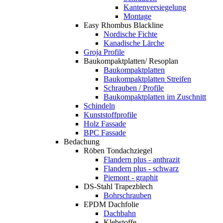
Kantenversiegelung
Montage
Easy Rhombus Blackline
Nordische Fichte
Kanadische Lärche
Groja Profile
Baukompaktplatten/ Resoplan
Baukompaktplatten
Baukompaktplatten Streifen
Schrauben / Profile
Baukompaktplatten im Zuschnitt
Schindeln
Kunststoffprofile
Holz Fassade
BPC Fassade
Bedachung
Röben Tondachziegel
Flandern plus - anthrazit
Flandern plus - schwarz
Piemont - graphit
DS-Stahl Trapezblech
Bohrschrauben
EPDM Dachfolie
Dachbahn
Klebstoffe