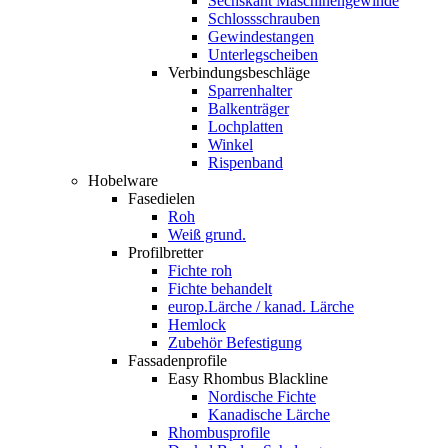
Sechskant Maschinengewinde
Schlossschrauben
Gewindestangen
Unterlegscheiben
Verbindungsbeschläge
Sparrenhalter
Balkenträger
Lochplatten
Winkel
Rispenband
Hobelware
Fasedielen
Roh
Weiß grund.
Profilbretter
Fichte roh
Fichte behandelt
europ.Lärche / kanad. Lärche
Hemlock
Zubehör Befestigung
Fassadenprofile
Easy Rhombus Blackline
Nordische Fichte
Kanadische Lärche
Rhombusprofile