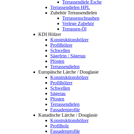
Terrassendiele Esche
Terrassendielen HPL
Zubehör Terrassendielen
Terrassenschrauben
Verlege Zubehör
Terrassen-Öl
KDI Hölzer
Konstruktionshölzer
Profilhölzer
Schwellen
Sägefein / Sägerau
Pfosten
Terrassendielen
Europäische Lärche / Douglasie
Konstruktionshölzer
Profilhölzer
Schwellen
Sägerau
Pfosten
Terrassendielen
Fassadenprofile
Kanadische Lärche / Douglasie
Konstruktionshölzer
Profilholz
Fassadenprofile