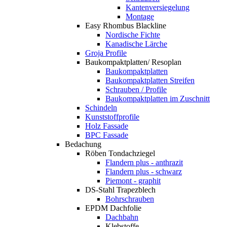
Kantenversiegelung
Montage
Easy Rhombus Blackline
Nordische Fichte
Kanadische Lärche
Groja Profile
Baukompaktplatten/ Resoplan
Baukompaktplatten
Baukompaktplatten Streifen
Schrauben / Profile
Baukompaktplatten im Zuschnitt
Schindeln
Kunststoffprofile
Holz Fassade
BPC Fassade
Bedachung
Röben Tondachziegel
Flandern plus - anthrazit
Flandern plus - schwarz
Piemont - graphit
DS-Stahl Trapezblech
Bohrschrauben
EPDM Dachfolie
Dachbahn
Klebstoffe