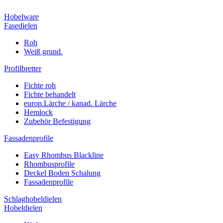
Hobelware
Fasedielen
Roh
Weiß grund.
Profilbretter
Fichte roh
Fichte behandelt
europ.Lärche / kanad. Lärche
Hemlock
Zubehör Befestigung
Fassadenprofile
Easy Rhombus Blackline
Rhombusprofile
Deckel Boden Schalung
Fassadenprofile
Schlaghobeldielen
Hobeldielen