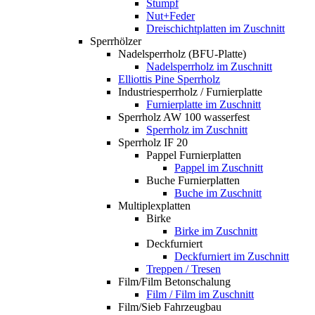
Stumpf
Nut+Feder
Dreischichtplatten im Zuschnitt
Sperrhölzer
Nadelsperrholz (BFU-Platte)
Nadelsperrholz im Zuschnitt
Elliottis Pine Sperrholz
Industriesperrholz / Furnierplatte
Furnierplatte im Zuschnitt
Sperrholz AW 100 wasserfest
Sperrholz im Zuschnitt
Sperrholz IF 20
Pappel Furnierplatten
Pappel im Zuschnitt
Buche Furnierplatten
Buche im Zuschnitt
Multiplexplatten
Birke
Birke im Zuschnitt
Deckfurniert
Deckfurniert im Zuschnitt
Treppen / Tresen
Film/Film Betonschalung
Film / Film im Zuschnitt
Film/Sieb Fahrzeugbau