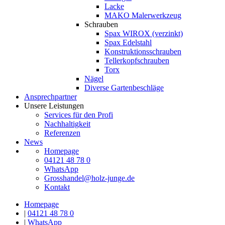
Lacke
MAKO Malerwerkzeug
Schrauben
Spax WIROX (verzinkt)
Spax Edelstahl
Konstruktionsschrauben
Tellerkopfschrauben
Torx
Nägel
Diverse Gartenbeschläge
Ansprechpartner
Unsere Leistungen
Services für den Profi
Nachhaltigkeit
Referenzen
News
Homepage
04121 48 78 0
WhatsApp
Grosshandel@holz-junge.de
Kontakt
Homepage
|
04121 48 78 0
|
WhatsApp