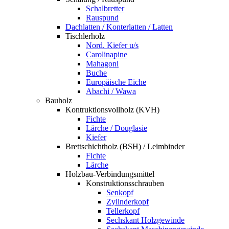
Schalbretter
Rauspund
Dachlatten / Konterlatten / Latten
Tischlerholz
Nord. Kiefer u/s
Carolinapine
Mahagoni
Buche
Europäische Eiche
Abachi / Wawa
Bauholz
Kontruktionsvollholz (KVH)
Fichte
Lärche / Douglasie
Kiefer
Brettschichtholz (BSH) / Leimbinder
Fichte
Lärche
Holzbau-Verbindungsmittel
Konstruktionsschrauben
Senkopf
Zylinderkopf
Tellerkopf
Sechskant Holzgewinde