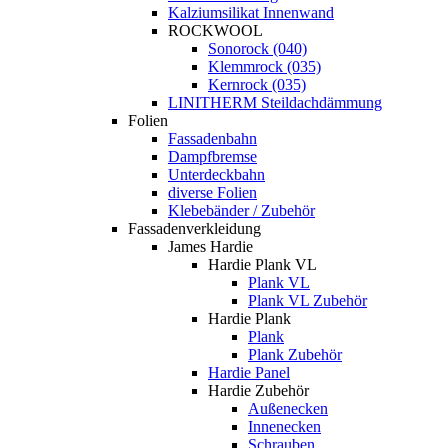
Kalziumsilikat Innenwand
ROCKWOOL
Sonorock (040)
Klemmrock (035)
Kernrock (035)
LINITHERM Steildachdämmung
Folien
Fassadenbahn
Dampfbremse
Unterdeckbahn
diverse Folien
Klebebänder / Zubehör
Fassadenverkleidung
James Hardie
Hardie Plank VL
Plank VL
Plank VL Zubehör
Hardie Plank
Plank
Plank Zubehör
Hardie Panel
Hardie Zubehör
Außenecken
Innenecken
Schrauben