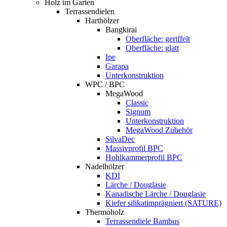
Holz im Garten
Terrassendielen
Harthölzer
Bangkirai
Oberfläche: geriffelt
Oberfläche: glatt
Ipe
Garapa
Unterkonstruktion
WPC / BPC
MegaWood
Classic
Signum
Unterkonstruktion
MegaWood Zubehör
SilvaDec
Massivprofil BPC
Hohlkammerprofil BPC
Nadelhölzer
KDI
Lärche / Douglasie
Kanadische Lärche / Douglasie
Kiefer silikatimprägniert (SATURE)
Thermoholz
Terrassendiele Bambus