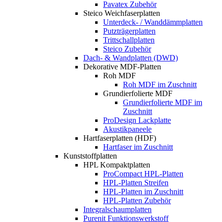
Pavatex Zubehör
Steico Weichfaserplatten
Unterdeck- / Wanddämmplatten
Putzträgerplatten
Trittschallplatten
Steico Zubehör
Dach- & Wandplatten (DWD)
Dekorative MDF-Platten
Roh MDF
Roh MDF im Zuschnitt
Grundierfolierte MDF
Grundierfolierte MDF im
Zuschnitt
ProDesign Lackplatte
Akustikpaneele
Hartfaserplatten (HDF)
Hartfaser im Zuschnitt
Kunststoffplatten
HPL Kompaktplatten
ProCompact HPL-Platten
HPL-Platten Streifen
HPL-Platten im Zuschnitt
HPL-Platten Zubehör
Integralschaumplatten
Purenit Funktionswerkstoff