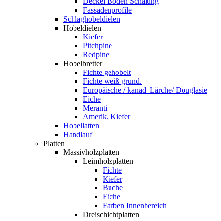
Deckel Boden Schalung
Fassadenprofile
Schlaghobeldielen
Hobeldielen
Kiefer
Pitchpine
Redpine
Hobelbretter
Fichte gehobelt
Fichte weiß grund.
Europäische / kanad. Lärche/ Douglasie
Eiche
Meranti
Amerik. Kiefer
Hobellatten
Handlauf
Platten
Massivholzplatten
Leimholzplatten
Fichte
Kiefer
Buche
Eiche
Farben Innenbereich
Dreischichtplatten