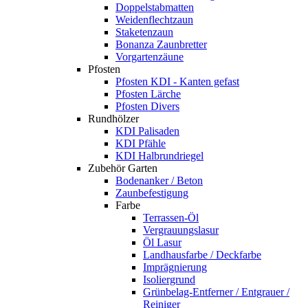
Doppelstabmatten
Weidenflechtzaun
Staketenzaun
Bonanza Zaunbretter
Vorgartenzäune
Pfosten
Pfosten KDI - Kanten gefast
Pfosten Lärche
Pfosten Divers
Rundhölzer
KDI Palisaden
KDI Pfähle
KDI Halbrundriegel
Zubehör Garten
Bodenanker / Beton
Zaunbefestigung
Farbe
Terrassen-Öl
Vergrauungslasur
Öl Lasur
Landhausfarbe / Deckfarbe
Imprägnierung
Isoliergrund
Grünbelag-Entferner / Entgrauer /
Reiniger