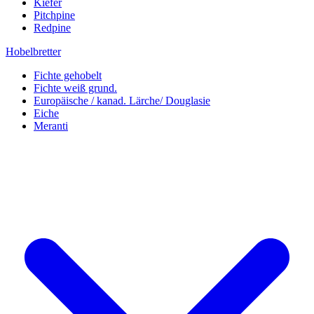
Kiefer
Pitchpine
Redpine
Hobelbretter
Fichte gehobelt
Fichte weiß grund.
Europäische / kanad. Lärche/ Douglasie
Eiche
Meranti