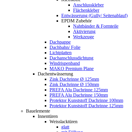
Anschlusskleber
Flächenkleber
Entwässerung (Gully/ Seitenablauf)
EPDM Zubehör
Nahtbänder & Formteile
Aktivierung
Werkzeuge
Dachpappe
Dachbahn/ Folie
Lichtplatten
Dachanschlussdichtung
Windrispenband
MAKO Premium Plane
Dachentwässerung
Zink Dachrinne Ø 125mm
Zink Dachrinne Ø 150mm
PREFA Alu Dachrinne 125mm
PREFA Alu Dachrinne 150mm
Protektor Kunststoff Dachrinne 100mm
Protektor Kunststoff Dachrinne 125mm
Bauelemente
Innentüren
Weisslacktüren
glatt