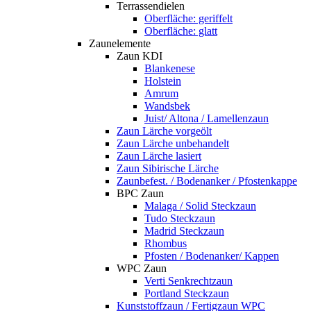
Terrassendielen
Oberfläche: geriffelt
Oberfläche: glatt
Zaunelemente
Zaun KDI
Blankenese
Holstein
Amrum
Wandsbek
Juist/ Altona / Lamellenzaun
Zaun Lärche vorgeölt
Zaun Lärche unbehandelt
Zaun Lärche lasiert
Zaun Sibirische Lärche
Zaunbefest. / Bodenanker / Pfostenkappe
BPC Zaun
Malaga / Solid Steckzaun
Tudo Steckzaun
Madrid Steckzaun
Rhombus
Pfosten / Bodenanker/ Kappen
WPC Zaun
Verti Senkrechtzaun
Portland Steckzaun
Kunststoffzaun / Fertigzaun WPC