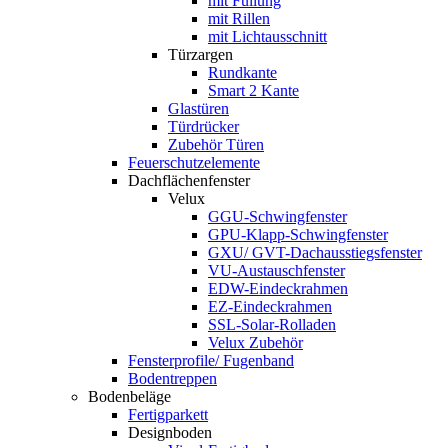
mit Füllung
mit Rillen
mit Lichtausschnitt
Türzargen
Rundkante
Smart 2 Kante
Glastüren
Türdrücker
Zubehör Türen
Feuerschutzelemente
Dachflächenfenster
Velux
GGU-Schwingfenster
GPU-Klapp-Schwingfenster
GXU/ GVT-Dachausstiegsfenster
VU-Austauschfenster
EDW-Eindeckrahmen
EZ-Eindeckrahmen
SSL-Solar-Rolladen
Velux Zubehör
Fensterprofile/ Fugenband
Bodentreppen
Bodenbeläge
Fertigparkett
Designboden