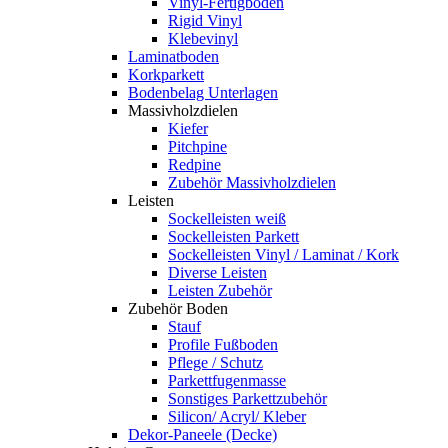
Vinyl-Fertigboden
Rigid Vinyl
Klebevinyl
Laminatboden
Korkparkett
Bodenbelag Unterlagen
Massivholzdielen
Kiefer
Pitchpine
Redpine
Zubehör Massivholzdielen
Leisten
Sockelleisten weiß
Sockelleisten Parkett
Sockelleisten Vinyl / Laminat / Kork
Diverse Leisten
Leisten Zubehör
Zubehör Boden
Stauf
Profile Fußboden
Pflege / Schutz
Parkettfugenmasse
Sonstiges Parkettzubehör
Silicon/ Acryl/ Kleber
Dekor-Paneele (Decke)