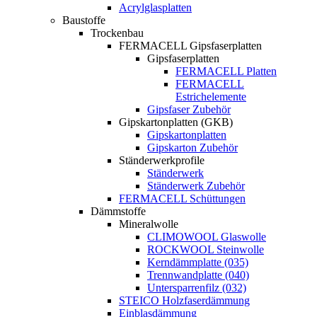
Acrylglasplatten
Baustoffe
Trockenbau
FERMACELL Gipsfaserplatten
Gipsfaserplatten
FERMACELL Platten
FERMACELL
Estrichelemente
Gipsfaser Zubehör
Gipskartonplatten (GKB)
Gipskartonplatten
Gipskarton Zubehör
Ständerwerkprofile
Ständerwerk
Ständerwerk Zubehör
FERMACELL Schüttungen
Dämmstoffe
Mineralwolle
CLIMOWOOL Glaswolle
ROCKWOOL Steinwolle
Kerndämmplatte (035)
Trennwandplatte (040)
Untersparrenfilz (032)
STEICO Holzfaserdämmung
Einblasdämmung