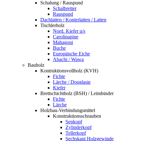
Schalung / Rauspund
Schalbretter
Rauspund
Dachlatten / Konterlatten / Latten
Tischlerholz
Nord. Kiefer u/s
Carolinapine
Mahagoni
Buche
Europäische Eiche
Abachi / Wawa
Bauholz
Kontruktionsvollholz (KVH)
Fichte
Lärche / Douglasie
Kiefer
Brettschichtholz (BSH) / Leimbinder
Fichte
Lärche
Holzbau-Verbindungsmittel
Konstruktionsschrauben
Senkopf
Zylinderkopf
Tellerkopf
Sechskant Holzgewinde