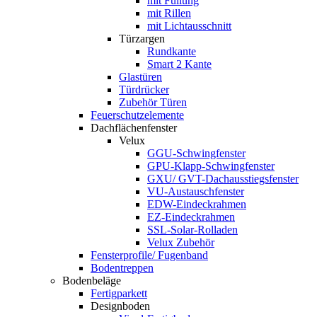
mit Füllung
mit Rillen
mit Lichtausschnitt
Türzargen
Rundkante
Smart 2 Kante
Glastüren
Türdrücker
Zubehör Türen
Feuerschutzelemente
Dachflächenfenster
Velux
GGU-Schwingfenster
GPU-Klapp-Schwingfenster
GXU/ GVT-Dachausstiegsfenster
VU-Austauschfenster
EDW-Eindeckrahmen
EZ-Eindeckrahmen
SSL-Solar-Rolladen
Velux Zubehör
Fensterprofile/ Fugenband
Bodentreppen
Bodenbeläge
Fertigparkett
Designboden