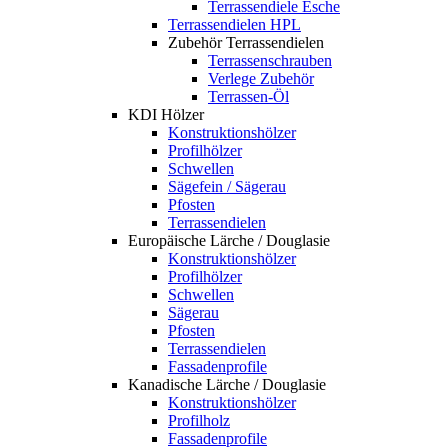
Terrassendiele Esche
Terrassendielen HPL
Zubehör Terrassendielen
Terrassenschrauben
Verlege Zubehör
Terrassen-Öl
KDI Hölzer
Konstruktionshölzer
Profilhölzer
Schwellen
Sägefein / Sägerau
Pfosten
Terrassendielen
Europäische Lärche / Douglasie
Konstruktionshölzer
Profilhölzer
Schwellen
Sägerau
Pfosten
Terrassendielen
Fassadenprofile
Kanadische Lärche / Douglasie
Konstruktionshölzer
Profilholz
Fassadenprofile