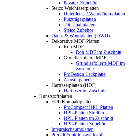
Pavatex Zubehör
Steico Weichfaserplatten
Unterdeck- / Wanddämmplatten
Putzträgerplatten
Trittschallplatten
Steico Zubehör
Dach- & Wandplatten (DWD)
Dekorative MDF-Platten
Roh MDF
Roh MDF im Zuschnitt
Grundierfolierte MDF
Grundierfolierte MDF im
Zuschnitt
ProDesign Lackplatte
Akustikpaneele
Hartfaserplatten (HDF)
Hartfaser im Zuschnitt
Kunststoffplatten
HPL Kompaktplatten
ProCompact HPL-Platten
HPL-Platten Streifen
HPL-Platten im Zuschnitt
HPL-Platten Zubehör
Integralschaumplatten
Purenit Funktionswerkstoff