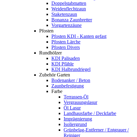
Doppelstabmatten
Weidenflechtzaun
Staketenzaun
Bonanza Zaunbretter
Vorgartenzäune
Pfosten
Pfosten KDI - Kanten gefast
Pfosten Lärche
Pfosten Divers
Rundhölzer
KDI Palisaden
KDI Pfähle
KDI Halbrundriegel
Zubehör Garten
Bodenanker / Beton
Zaunbefestigung
Farbe
Terrassen-Öl
Vergrauungslasur
Öl Lasur
Landhausfarbe / Deckfarbe
Imprägnierung
Isoliergrund
Grünbelag-Entferner / Entgrauer /
Reiniger