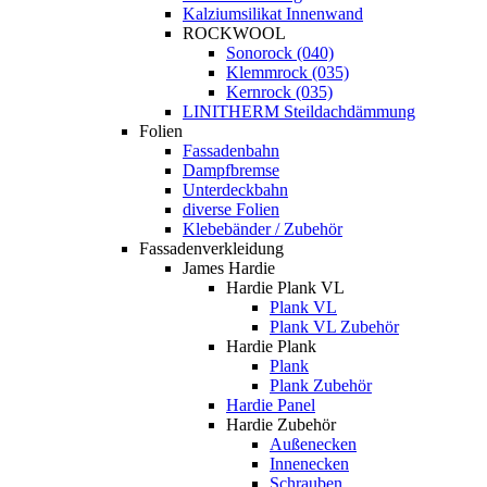
Kalziumsilikat Innenwand
ROCKWOOL
Sonorock (040)
Klemmrock (035)
Kernrock (035)
LINITHERM Steildachdämmung
Folien
Fassadenbahn
Dampfbremse
Unterdeckbahn
diverse Folien
Klebebänder / Zubehör
Fassadenverkleidung
James Hardie
Hardie Plank VL
Plank VL
Plank VL Zubehör
Hardie Plank
Plank
Plank Zubehör
Hardie Panel
Hardie Zubehör
Außenecken
Innenecken
Schrauben