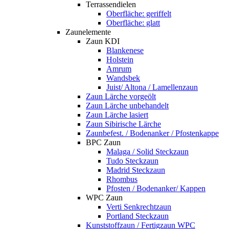
Terrassendielen
Oberfläche: geriffelt
Oberfläche: glatt
Zaunelemente
Zaun KDI
Blankenese
Holstein
Amrum
Wandsbek
Juist/ Altona / Lamellenzaun
Zaun Lärche vorgeölt
Zaun Lärche unbehandelt
Zaun Lärche lasiert
Zaun Sibirische Lärche
Zaunbefest. / Bodenanker / Pfostenkappe
BPC Zaun
Malaga / Solid Steckzaun
Tudo Steckzaun
Madrid Steckzaun
Rhombus
Pfosten / Bodenanker/ Kappen
WPC Zaun
Verti Senkrechtzaun
Portland Steckzaun
Kunststoffzaun / Fertigzaun WPC