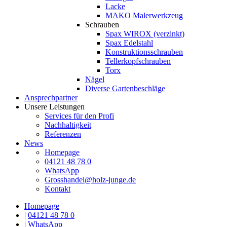
Lacke
MAKO Malerwerkzeug
Schrauben
Spax WIROX (verzinkt)
Spax Edelstahl
Konstruktionsschrauben
Tellerkopfschrauben
Torx
Nägel
Diverse Gartenbeschläge
Ansprechpartner
Unsere Leistungen
Services für den Profi
Nachhaltigkeit
Referenzen
News
Homepage
04121 48 78 0
WhatsApp
Grosshandel@holz-junge.de
Kontakt
Homepage
|
04121 48 78 0
|
WhatsApp