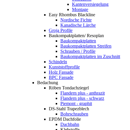
Kantenversiegelung
Montage
Easy Rhombus Blackline
Nordische Fichte
Kanadische Lärche
Groja Profile
Baukompaktplatten/ Resoplan
Baukompaktplatten
Baukompaktplatten Streifen
Schrauben / Profile
Baukompaktplatten im Zuschnitt
Schindeln
Kunststoffprofile
Holz Fassade
BPC Fassade
Bedachung
Röben Tondachziegel
Flandern plus - anthrazit
Flandern plus - schwarz
Piemont - graphit
DS-Stahl Trapezblech
Bohrschrauben
EPDM Dachfolie
Dachbahn
Klebstoffe