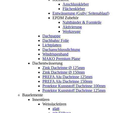
Anschlusskleber
Flächenkleber
Entwässerung (Gully/ Seitenablauf)
EPDM Zubehör
Nahtbänder & Formteile
Aktivierung
Werkzeuge
Dachpappe
Dachbahn/ Folie
Lichtplatten
Dachanschlussdichtung
Windrispenband
MAKO Premium Plane
Dachentwässerung
Zink Dachrinne Ø 125mm
Zink Dachrinne Ø 150mm
PREFA Alu Dachrinne 125mm
PREFA Alu Dachrinne 150mm
Protektor Kunststoff Dachrinne 100mm
Protektor Kunststoff Dachrinne 125mm
Bauelemente
Innentüren
Weisslacktüren
glatt