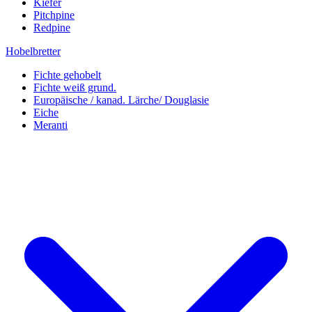
Kiefer
Pitchpine
Redpine
Hobelbretter
Fichte gehobelt
Fichte weiß grund.
Europäische / kanad. Lärche/ Douglasie
Eiche
Meranti