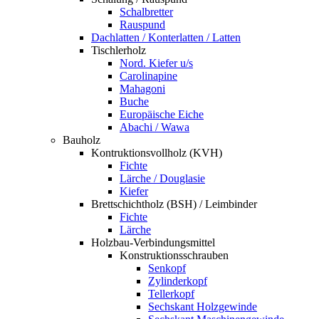
Schalbretter
Rauspund
Dachlatten / Konterlatten / Latten
Tischlerholz
Nord. Kiefer u/s
Carolinapine
Mahagoni
Buche
Europäische Eiche
Abachi / Wawa
Bauholz
Kontruktionsvollholz (KVH)
Fichte
Lärche / Douglasie
Kiefer
Brettschichtholz (BSH) / Leimbinder
Fichte
Lärche
Holzbau-Verbindungsmittel
Konstruktionsschrauben
Senkopf
Zylinderkopf
Tellerkopf
Sechskant Holzgewinde