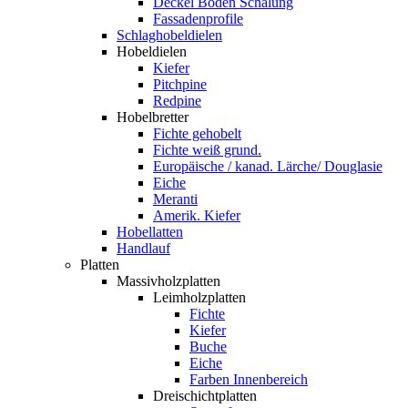
Deckel Boden Schalung
Fassadenprofile
Schlaghobeldielen
Hobeldielen
Kiefer
Pitchpine
Redpine
Hobelbretter
Fichte gehobelt
Fichte weiß grund.
Europäische / kanad. Lärche/ Douglasie
Eiche
Meranti
Amerik. Kiefer
Hobellatten
Handlauf
Platten
Massivholzplatten
Leimholzplatten
Fichte
Kiefer
Buche
Eiche
Farben Innenbereich
Dreischichtplatten