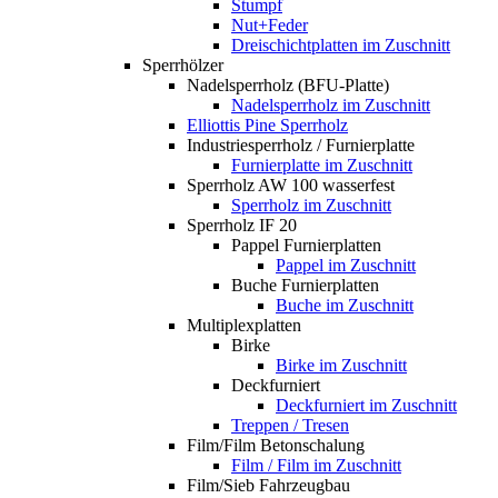
Stumpf
Nut+Feder
Dreischichtplatten im Zuschnitt
Sperrhölzer
Nadelsperrholz (BFU-Platte)
Nadelsperrholz im Zuschnitt
Elliottis Pine Sperrholz
Industriesperrholz / Furnierplatte
Furnierplatte im Zuschnitt
Sperrholz AW 100 wasserfest
Sperrholz im Zuschnitt
Sperrholz IF 20
Pappel Furnierplatten
Pappel im Zuschnitt
Buche Furnierplatten
Buche im Zuschnitt
Multiplexplatten
Birke
Birke im Zuschnitt
Deckfurniert
Deckfurniert im Zuschnitt
Treppen / Tresen
Film/Film Betonschalung
Film / Film im Zuschnitt
Film/Sieb Fahrzeugbau