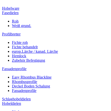
Hobelware
Fasedielen
Roh
Weiß grund.
Profilbretter
Fichte roh
Fichte behandelt
europ.Lärche / kanad. Lärche
Hemlock
Zubehör Befestigung
Fassadenprofile
Easy Rhombus Blackline
Rhombusprofile
Deckel Boden Schalung
Fassadenprofile
Schlaghobeldielen
Hobeldielen