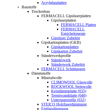
Acrylglasplatten
Baustoffe
Trockenbau
FERMACELL Gipsfaserplatten
Gipsfaserplatten
FERMACELL Platten
FERMACELL
Estrichelemente
Gipsfaser Zubehör
Gipskartonplatten (GKB)
Gipskartonplatten
Gipskarton Zubehör
Ständerwerkprofile
Ständerwerk
Ständerwerk Zubehör
FERMACELL Schüttungen
Dämmstoffe
Mineralwolle
CLIMOWOOL Glaswolle
ROCKWOOL Steinwolle
Kerndämmplatte (035)
Trennwandplatte (040)
Untersparrenfilz (032)
STEICO Holzfaserdämmung
Einblasdämmung