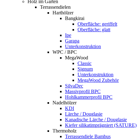
Holz im Garten
Terrassendielen
Harthölzer
Bangkirai
Oberfläche: geriffelt
Oberfläche: glatt
Ipe
Garapa
Unterkonstruktion
WPC / BPC
MegaWood
Classic
Signum
Unterkonstruktion
MegaWood Zubehör
SilvaDec
Massivprofil BPC
Hohlkammerprofil BPC
Nadelhölzer
KDI
Lärche / Douglasie
Kanadische Lärche / Douglasie
Kiefer silikatimprägniert (SATURE)
Thermoholz
Terrassendiele Bambus