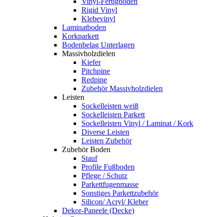
Vinyl-Fertigboden
Rigid Vinyl
Klebevinyl
Laminatboden
Korkparkett
Bodenbelag Unterlagen
Massivholzdielen
Kiefer
Pitchpine
Redpine
Zubehör Massivholzdielen
Leisten
Sockelleisten weiß
Sockelleisten Parkett
Sockelleisten Vinyl / Laminat / Kork
Diverse Leisten
Leisten Zubehör
Zubehör Boden
Stauf
Profile Fußboden
Pflege / Schutz
Parkettfugenmasse
Sonstiges Parkettzubehör
Silicon/ Acryl/ Kleber
Dekor-Paneele (Decke)