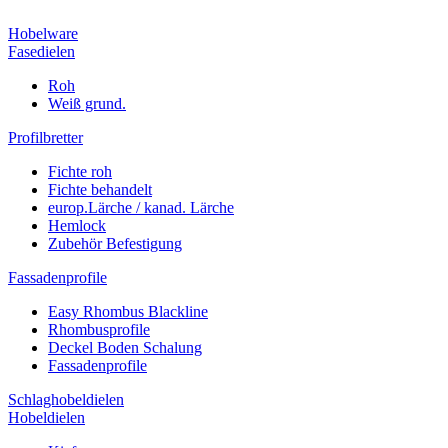
Hobelware
Fasedielen
Roh
Weiß grund.
Profilbretter
Fichte roh
Fichte behandelt
europ.Lärche / kanad. Lärche
Hemlock
Zubehör Befestigung
Fassadenprofile
Easy Rhombus Blackline
Rhombusprofile
Deckel Boden Schalung
Fassadenprofile
Schlaghobeldielen
Hobeldielen