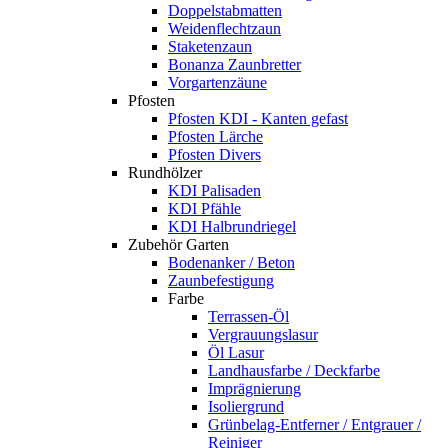
Doppelstabmatten
Weidenflechtzaun
Staketenzaun
Bonanza Zaunbretter
Vorgartenzäune
Pfosten
Pfosten KDI - Kanten gefast
Pfosten Lärche
Pfosten Divers
Rundhölzer
KDI Palisaden
KDI Pfähle
KDI Halbrundriegel
Zubehör Garten
Bodenanker / Beton
Zaunbefestigung
Farbe
Terrassen-Öl
Vergrauungslasur
Öl Lasur
Landhausfarbe / Deckfarbe
Imprägnierung
Isoliergrund
Grünbelag-Entferner / Entgrauer /
Reiniger