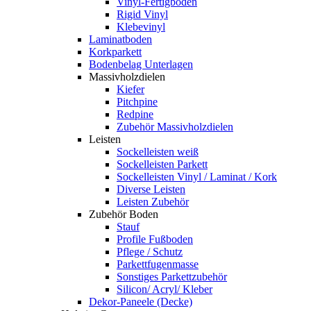
Vinyl-Fertigboden
Rigid Vinyl
Klebevinyl
Laminatboden
Korkparkett
Bodenbelag Unterlagen
Massivholzdielen
Kiefer
Pitchpine
Redpine
Zubehör Massivholzdielen
Leisten
Sockelleisten weiß
Sockelleisten Parkett
Sockelleisten Vinyl / Laminat / Kork
Diverse Leisten
Leisten Zubehör
Zubehör Boden
Stauf
Profile Fußboden
Pflege / Schutz
Parkettfugenmasse
Sonstiges Parkettzubehör
Silicon/ Acryl/ Kleber
Dekor-Paneele (Decke)