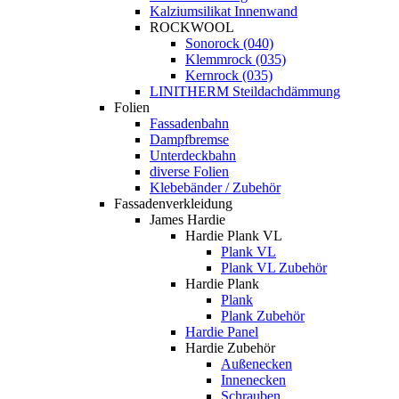
Kalziumsilikat Innenwand
ROCKWOOL
Sonorock (040)
Klemmrock (035)
Kernrock (035)
LINITHERM Steildachdämmung
Folien
Fassadenbahn
Dampfbremse
Unterdeckbahn
diverse Folien
Klebebänder / Zubehör
Fassadenverkleidung
James Hardie
Hardie Plank VL
Plank VL
Plank VL Zubehör
Hardie Plank
Plank
Plank Zubehör
Hardie Panel
Hardie Zubehör
Außenecken
Innenecken
Schrauben