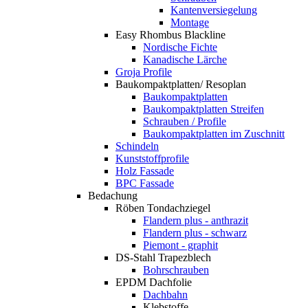
Kantenversiegelung
Montage
Easy Rhombus Blackline
Nordische Fichte
Kanadische Lärche
Groja Profile
Baukompaktplatten/ Resoplan
Baukompaktplatten
Baukompaktplatten Streifen
Schrauben / Profile
Baukompaktplatten im Zuschnitt
Schindeln
Kunststoffprofile
Holz Fassade
BPC Fassade
Bedachung
Röben Tondachziegel
Flandern plus - anthrazit
Flandern plus - schwarz
Piemont - graphit
DS-Stahl Trapezblech
Bohrschrauben
EPDM Dachfolie
Dachbahn
Klebstoffe