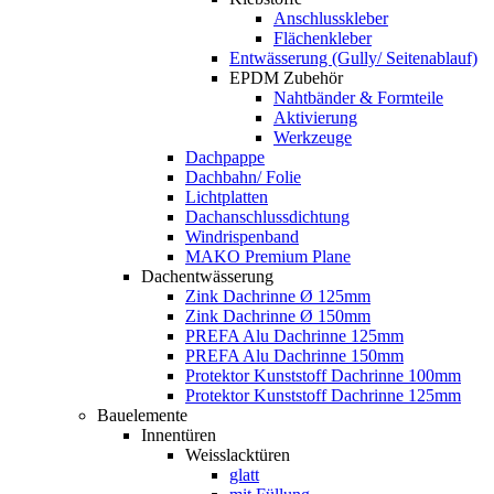
Anschlusskleber
Flächenkleber
Entwässerung (Gully/ Seitenablauf)
EPDM Zubehör
Nahtbänder & Formteile
Aktivierung
Werkzeuge
Dachpappe
Dachbahn/ Folie
Lichtplatten
Dachanschlussdichtung
Windrispenband
MAKO Premium Plane
Dachentwässerung
Zink Dachrinne Ø 125mm
Zink Dachrinne Ø 150mm
PREFA Alu Dachrinne 125mm
PREFA Alu Dachrinne 150mm
Protektor Kunststoff Dachrinne 100mm
Protektor Kunststoff Dachrinne 125mm
Bauelemente
Innentüren
Weisslacktüren
glatt