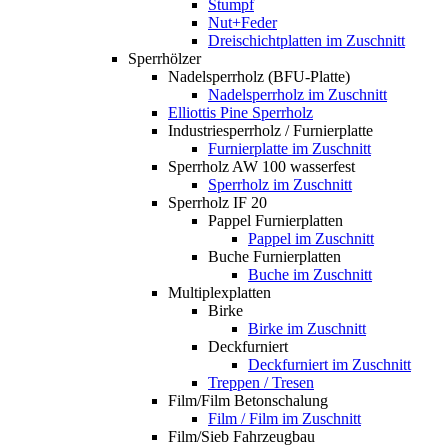
Stumpf
Nut+Feder
Dreischichtplatten im Zuschnitt
Sperrhölzer
Nadelsperrholz (BFU-Platte)
Nadelsperrholz im Zuschnitt
Elliottis Pine Sperrholz
Industriesperrholz / Furnierplatte
Furnierplatte im Zuschnitt
Sperrholz AW 100 wasserfest
Sperrholz im Zuschnitt
Sperrholz IF 20
Pappel Furnierplatten
Pappel im Zuschnitt
Buche Furnierplatten
Buche im Zuschnitt
Multiplexplatten
Birke
Birke im Zuschnitt
Deckfurniert
Deckfurniert im Zuschnitt
Treppen / Tresen
Film/Film Betonschalung
Film / Film im Zuschnitt
Film/Sieb Fahrzeugbau