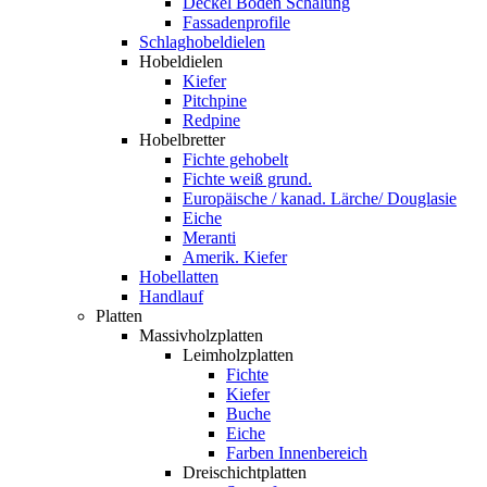
Deckel Boden Schalung
Fassadenprofile
Schlaghobeldielen
Hobeldielen
Kiefer
Pitchpine
Redpine
Hobelbretter
Fichte gehobelt
Fichte weiß grund.
Europäische / kanad. Lärche/ Douglasie
Eiche
Meranti
Amerik. Kiefer
Hobellatten
Handlauf
Platten
Massivholzplatten
Leimholzplatten
Fichte
Kiefer
Buche
Eiche
Farben Innenbereich
Dreischichtplatten