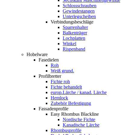
Sechskant Maschinengewinde
Schlossschrauben
Gewindestangen
Unterlegscheiben
Verbindungsbeschläge
Sparrenhalter
Balkenträger
Lochplatten
Winkel
Rispenband
Hobelware
Fasedielen
Roh
Weiß grund.
Profilbretter
Fichte roh
Fichte behandelt
europ.Lärche / kanad. Lärche
Hemlock
Zubehör Befestigung
Fassadenprofile
Easy Rhombus Blackline
Nordische Fichte
Kanadische Lärche
Rhombusprofile