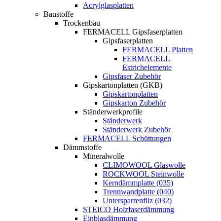
Acrylglasplatten
Baustoffe
Trockenbau
FERMACELL Gipsfaserplatten
Gipsfaserplatten
FERMACELL Platten
FERMACELL
Estrichelemente
Gipsfaser Zubehör
Gipskartonplatten (GKB)
Gipskartonplatten
Gipskarton Zubehör
Ständerwerkprofile
Ständerwerk
Ständerwerk Zubehör
FERMACELL Schüttungen
Dämmstoffe
Mineralwolle
CLIMOWOOL Glaswolle
ROCKWOOL Steinwolle
Kerndämmplatte (035)
Trennwandplatte (040)
Untersparrenfilz (032)
STEICO Holzfaserdämmung
Einblasdämmung