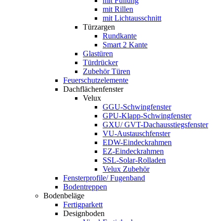
mit Füllung
mit Rillen
mit Lichtausschnitt
Türzargen
Rundkante
Smart 2 Kante
Glastüren
Türdrücker
Zubehör Türen
Feuerschutzelemente
Dachflächenfenster
Velux
GGU-Schwingfenster
GPU-Klapp-Schwingfenster
GXU/ GVT-Dachausstiegsfenster
VU-Austauschfenster
EDW-Eindeckrahmen
EZ-Eindeckrahmen
SSL-Solar-Rolladen
Velux Zubehör
Fensterprofile/ Fugenband
Bodentreppen
Bodenbeläge
Fertigparkett
Designboden