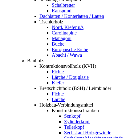
Schalbretter
Rauspund
Dachlatten / Konterlatten / Latten
Tischlerholz
Nord. Kiefer u/s
Carolinapine
Mahagoni
Buche
Europäische Eiche
Abachi / Wawa
Bauholz
Kontruktionsvollholz (KVH)
Fichte
Lärche / Douglasie
Kiefer
Brettschichtholz (BSH) / Leimbinder
Fichte
Lärche
Holzbau-Verbindungsmittel
Konstruktionsschrauben
Senkopf
Zylinderkopf
Tellerkopf
Sechskant Holzgewinde