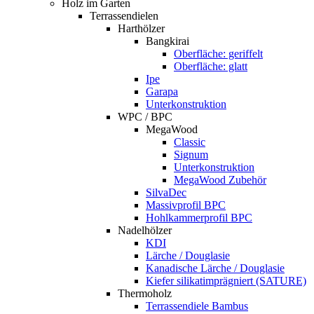
Holz im Garten
Terrassendielen
Harthölzer
Bangkirai
Oberfläche: geriffelt
Oberfläche: glatt
Ipe
Garapa
Unterkonstruktion
WPC / BPC
MegaWood
Classic
Signum
Unterkonstruktion
MegaWood Zubehör
SilvaDec
Massivprofil BPC
Hohlkammerprofil BPC
Nadelhölzer
KDI
Lärche / Douglasie
Kanadische Lärche / Douglasie
Kiefer silikatimprägniert (SATURE)
Thermoholz
Terrassendiele Bambus