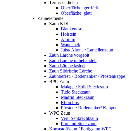
Terrassendielen
Oberfläche: geriffelt
Oberfläche: glatt
Zaunelemente
Zaun KDI
Blankenese
Holstein
Amrum
Wandsbek
Juist/ Altona / Lamellenzaun
Zaun Lärche vorgeölt
Zaun Lärche unbehandelt
Zaun Lärche lasiert
Zaun Sibirische Lärche
Zaunbefest. / Bodenanker / Pfostenkappe
BPC Zaun
Malaga / Solid Steckzaun
Tudo Steckzaun
Madrid Steckzaun
Rhombus
Pfosten / Bodenanker/ Kappen
WPC Zaun
Verti Senkrechtzaun
Portland Steckzaun
Kunststoffzaun / Fertigzaun WPC