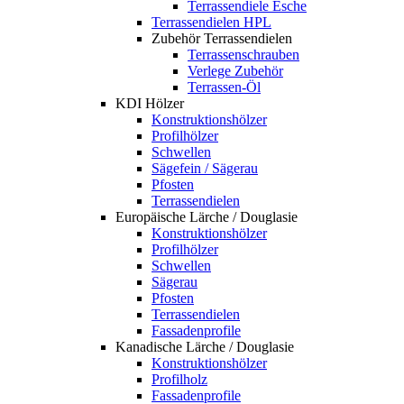
Terrassendiele Esche
Terrassendielen HPL
Zubehör Terrassendielen
Terrassenschrauben
Verlege Zubehör
Terrassen-Öl
KDI Hölzer
Konstruktionshölzer
Profilhölzer
Schwellen
Sägefein / Sägerau
Pfosten
Terrassendielen
Europäische Lärche / Douglasie
Konstruktionshölzer
Profilhölzer
Schwellen
Sägerau
Pfosten
Terrassendielen
Fassadenprofile
Kanadische Lärche / Douglasie
Konstruktionshölzer
Profilholz
Fassadenprofile