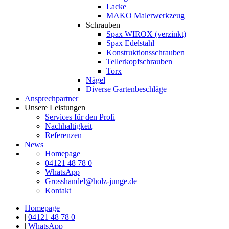
Lacke
MAKO Malerwerkzeug
Schrauben
Spax WIROX (verzinkt)
Spax Edelstahl
Konstruktionsschrauben
Tellerkopfschrauben
Torx
Nägel
Diverse Gartenbeschläge
Ansprechpartner
Unsere Leistungen
Services für den Profi
Nachhaltigkeit
Referenzen
News
Homepage
04121 48 78 0
WhatsApp
Grosshandel@holz-junge.de
Kontakt
Homepage
|
04121 48 78 0
|
WhatsApp