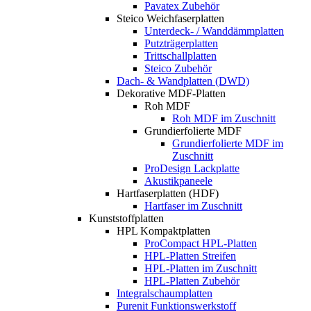
Pavatex Zubehör
Steico Weichfaserplatten
Unterdeck- / Wanddämmplatten
Putzträgerplatten
Trittschallplatten
Steico Zubehör
Dach- & Wandplatten (DWD)
Dekorative MDF-Platten
Roh MDF
Roh MDF im Zuschnitt
Grundierfolierte MDF
Grundierfolierte MDF im
Zuschnitt
ProDesign Lackplatte
Akustikpaneele
Hartfaserplatten (HDF)
Hartfaser im Zuschnitt
Kunststoffplatten
HPL Kompaktplatten
ProCompact HPL-Platten
HPL-Platten Streifen
HPL-Platten im Zuschnitt
HPL-Platten Zubehör
Integralschaumplatten
Purenit Funktionswerkstoff