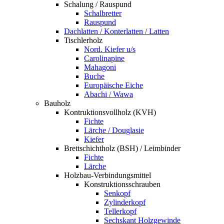
Schalung / Rauspund
Schalbretter
Rauspund
Dachlatten / Konterlatten / Latten
Tischlerholz
Nord. Kiefer u/s
Carolinapine
Mahagoni
Buche
Europäische Eiche
Abachi / Wawa
Bauholz
Kontruktionsvollholz (KVH)
Fichte
Lärche / Douglasie
Kiefer
Brettschichtholz (BSH) / Leimbinder
Fichte
Lärche
Holzbau-Verbindungsmittel
Konstruktionsschrauben
Senkopf
Zylinderkopf
Tellerkopf
Sechskant Holzgewinde