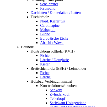
Schalbretter
Rauspund
Dachlatten / Konterlatten / Latten
Tischlerholz
Nord. Kiefer u/s
Carolinapine
Mahagoni
Buche
Europäische Eiche
Abachi / Wawa
Bauholz
Kontruktionsvollholz (KVH)
Fichte
Lärche / Douglasie
Kiefer
Brettschichtholz (BSH) / Leimbinder
Fichte
Lärche
Holzbau-Verbindungsmittel
Konstruktionsschrauben
Senkopf
Zylinderkopf
Tellerkopf
Sechskant Holzgewinde