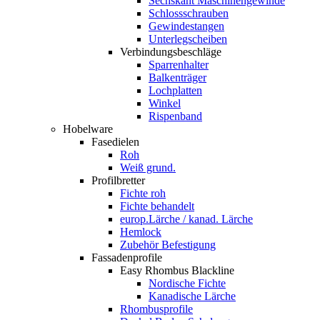
Sechskant Maschinengewinde
Schlossschrauben
Gewindestangen
Unterlegscheiben
Verbindungsbeschläge
Sparrenhalter
Balkenträger
Lochplatten
Winkel
Rispenband
Hobelware
Fasedielen
Roh
Weiß grund.
Profilbretter
Fichte roh
Fichte behandelt
europ.Lärche / kanad. Lärche
Hemlock
Zubehör Befestigung
Fassadenprofile
Easy Rhombus Blackline
Nordische Fichte
Kanadische Lärche
Rhombusprofile