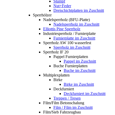
Stumpf
Nut+Feder
Dreischichtplatten im Zuschnitt
Sperrhölzer
Nadelsperrholz (BFU-Platte)
Nadelsperrholz im Zuschnitt
Elliottis Pine Sperrholz
Industriesperrholz / Furnierplatte
Furnierplatte im Zuschnitt
Sperrholz AW 100 wasserfest
Sperrholz im Zuschnitt
Sperrholz IF 20
Pappel Furnierplatten
Pappel im Zuschnitt
Buche Furnierplatten
Buche im Zuschnitt
Multiplexplatten
Birke
Birke im Zuschnitt
Deckfurniert
Deckfurniert im Zuschnitt
Treppen / Tresen
Film/Film Betonschalung
Film / Film im Zuschnitt
Film/Sieb Fahrzeugbau