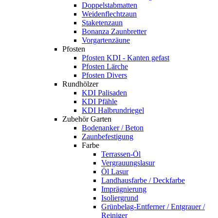
Doppelstabmatten
Weidenflechtzaun
Staketenzaun
Bonanza Zaunbretter
Vorgartenzäune
Pfosten
Pfosten KDI - Kanten gefast
Pfosten Lärche
Pfosten Divers
Rundhölzer
KDI Palisaden
KDI Pfähle
KDI Halbrundriegel
Zubehör Garten
Bodenanker / Beton
Zaunbefestigung
Farbe
Terrassen-Öl
Vergrauungslasur
Öl Lasur
Landhausfarbe / Deckfarbe
Imprägnierung
Isoliergrund
Grünbelag-Entferner / Entgrauer /
Reiniger