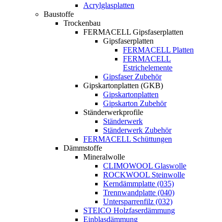
Acrylglasplatten
Baustoffe
Trockenbau
FERMACELL Gipsfaserplatten
Gipsfaserplatten
FERMACELL Platten
FERMACELL
Estrichelemente
Gipsfaser Zubehör
Gipskartonplatten (GKB)
Gipskartonplatten
Gipskarton Zubehör
Ständerwerkprofile
Ständerwerk
Ständerwerk Zubehör
FERMACELL Schüttungen
Dämmstoffe
Mineralwolle
CLIMOWOOL Glaswolle
ROCKWOOL Steinwolle
Kerndämmplatte (035)
Trennwandplatte (040)
Untersparrenfilz (032)
STEICO Holzfaserdämmung
Einblasdämmung