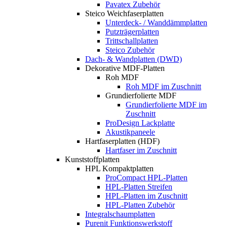
Pavatex Zubehör
Steico Weichfaserplatten
Unterdeck- / Wanddämmplatten
Putzträgerplatten
Trittschallplatten
Steico Zubehör
Dach- & Wandplatten (DWD)
Dekorative MDF-Platten
Roh MDF
Roh MDF im Zuschnitt
Grundierfolierte MDF
Grundierfolierte MDF im
Zuschnitt
ProDesign Lackplatte
Akustikpaneele
Hartfaserplatten (HDF)
Hartfaser im Zuschnitt
Kunststoffplatten
HPL Kompaktplatten
ProCompact HPL-Platten
HPL-Platten Streifen
HPL-Platten im Zuschnitt
HPL-Platten Zubehör
Integralschaumplatten
Purenit Funktionswerkstoff