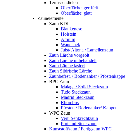
Terrassendielen
Oberfläche: geriffelt
Oberfläche: glatt
Zaunelemente
Zaun KDI
Blankenese
Holstein
Amrum
Wandsbek
Juist/ Altona / Lamellenzaun
Zaun Lärche vorgeölt
Zaun Lärche unbehandelt
Zaun Lärche lasiert
Zaun Sibirische Lärche
Zaunbefest. / Bodenanker / Pfostenkappe
BPC Zaun
Malaga / Solid Steckzaun
Tudo Steckzaun
Madrid Steckzaun
Rhombus
Pfosten / Bodenanker/ Kappen
WPC Zaun
Verti Senkrechtzaun
Portland Steckzaun
Kunststoffzaun / Fertigzaun WPC