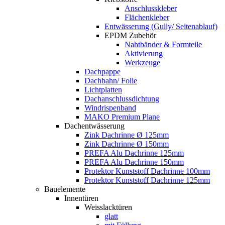
Anschlusskleber
Flächenkleber
Entwässerung (Gully/ Seitenablauf)
EPDM Zubehör
Nahtbänder & Formteile
Aktivierung
Werkzeuge
Dachpappe
Dachbahn/ Folie
Lichtplatten
Dachanschlussdichtung
Windrispenband
MAKO Premium Plane
Dachentwässerung
Zink Dachrinne Ø 125mm
Zink Dachrinne Ø 150mm
PREFA Alu Dachrinne 125mm
PREFA Alu Dachrinne 150mm
Protektor Kunststoff Dachrinne 100mm
Protektor Kunststoff Dachrinne 125mm
Bauelemente
Innentüren
Weisslacktüren
glatt