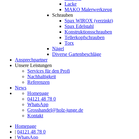
Lacke
MAKO Malerwerkzeug
Schrauben
Spax WIROX (verzinkt)
Spax Edelstahl
Konstruktionsschrauben
Tellerkopfschrauben
Torx
Nägel
Diverse Gartenbeschläge
Ansprechpartner
Unsere Leistungen
Services für den Profi
Nachhaltigkeit
Referenzen
News
Homepage
04121 48 78 0
WhatsApp
Grosshandel@holz-junge.de
Kontakt
Homepage
|
04121 48 78 0
|
WhatsApp