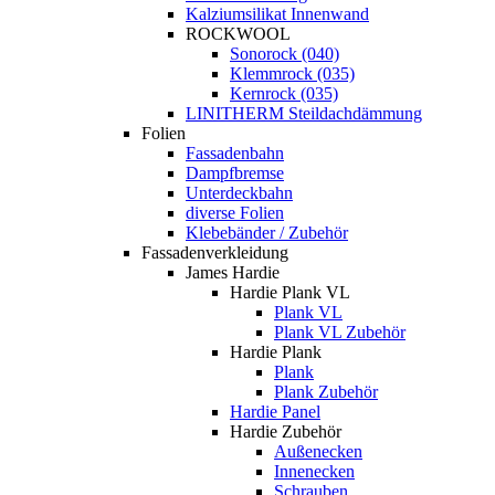
Kalziumsilikat Innenwand
ROCKWOOL
Sonorock (040)
Klemmrock (035)
Kernrock (035)
LINITHERM Steildachdämmung
Folien
Fassadenbahn
Dampfbremse
Unterdeckbahn
diverse Folien
Klebebänder / Zubehör
Fassadenverkleidung
James Hardie
Hardie Plank VL
Plank VL
Plank VL Zubehör
Hardie Plank
Plank
Plank Zubehör
Hardie Panel
Hardie Zubehör
Außenecken
Innenecken
Schrauben