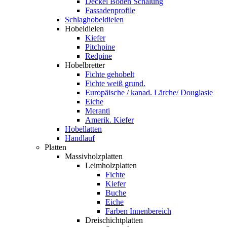
Deckel Boden Schalung
Fassadenprofile
Schlaghobeldielen
Hobeldielen
Kiefer
Pitchpine
Redpine
Hobelbretter
Fichte gehobelt
Fichte weiß grund.
Europäische / kanad. Lärche/ Douglasie
Eiche
Meranti
Amerik. Kiefer
Hobellatten
Handlauf
Platten
Massivholzplatten
Leimholzplatten
Fichte
Kiefer
Buche
Eiche
Farben Innenbereich
Dreischichtplatten