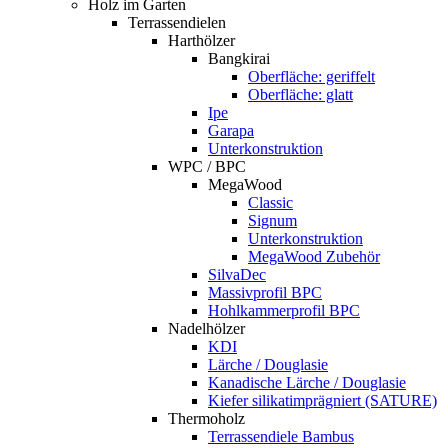
Holz im Garten
Terrassendielen
Harthölzer
Bangkirai
Oberfläche: geriffelt
Oberfläche: glatt
Ipe
Garapa
Unterkonstruktion
WPC / BPC
MegaWood
Classic
Signum
Unterkonstruktion
MegaWood Zubehör
SilvaDec
Massivprofil BPC
Hohlkammerprofil BPC
Nadelhölzer
KDI
Lärche / Douglasie
Kanadische Lärche / Douglasie
Kiefer silikatimprägniert (SATURE)
Thermoholz
Terrassendiele Bambus