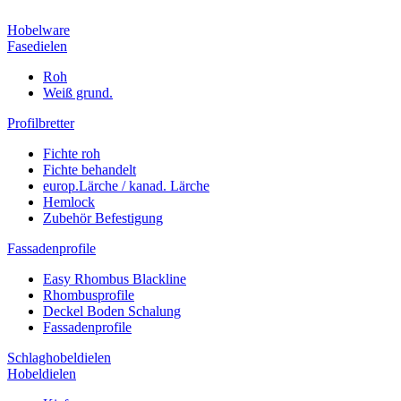
Hobelware
Fasedielen
Roh
Weiß grund.
Profilbretter
Fichte roh
Fichte behandelt
europ.Lärche / kanad. Lärche
Hemlock
Zubehör Befestigung
Fassadenprofile
Easy Rhombus Blackline
Rhombusprofile
Deckel Boden Schalung
Fassadenprofile
Schlaghobeldielen
Hobeldielen