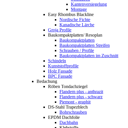
Kantenversiegelung
Montage
Easy Rhombus Blackline
Nordische Fichte
Kanadische Lärche
Groja Profile
Baukompaktplatten/ Resoplan
Baukompaktplatten
Baukompaktplatten Streifen
Schrauben / Profile
Baukompaktplatten im Zuschnitt
Schindeln
Kunststoffprofile
Holz Fassade
BPC Fassade
Bedachung
Röben Tondachziegel
Flandern plus - anthrazit
Flandern plus - schwarz
Piemont - graphit
DS-Stahl Trapezblech
Bohrschrauben
EPDM Dachfolie
Dachbahn
Klebstoffe