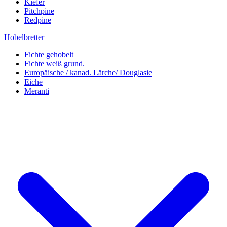
Kiefer
Pitchpine
Redpine
Hobelbretter
Fichte gehobelt
Fichte weiß grund.
Europäische / kanad. Lärche/ Douglasie
Eiche
Meranti