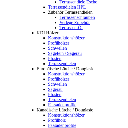
Terrassendiele Esche
Terrassendielen HPL
Zubehör Terrassendielen
Terrassenschrauben
Verlege Zubehör
Terrassen-Öl
KDI Hölzer
Konstruktionshölzer
Profilhölzer
Schwellen
Sägefein / Sägerau
Pfosten
Terrassendielen
Europäische Lärche / Douglasie
Konstruktionshölzer
Profilhölzer
Schwellen
Sägerau
Pfosten
Terrassendielen
Fassadenprofile
Kanadische Lärche / Douglasie
Konstruktionshölzer
Profilholz
Fassadenprofile