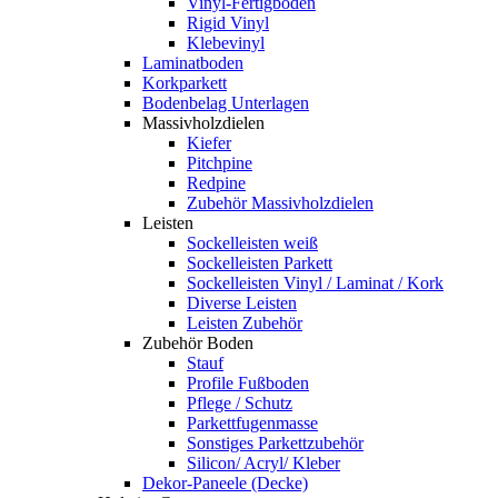
Vinyl-Fertigboden
Rigid Vinyl
Klebevinyl
Laminatboden
Korkparkett
Bodenbelag Unterlagen
Massivholzdielen
Kiefer
Pitchpine
Redpine
Zubehör Massivholzdielen
Leisten
Sockelleisten weiß
Sockelleisten Parkett
Sockelleisten Vinyl / Laminat / Kork
Diverse Leisten
Leisten Zubehör
Zubehör Boden
Stauf
Profile Fußboden
Pflege / Schutz
Parkettfugenmasse
Sonstiges Parkettzubehör
Silicon/ Acryl/ Kleber
Dekor-Paneele (Decke)