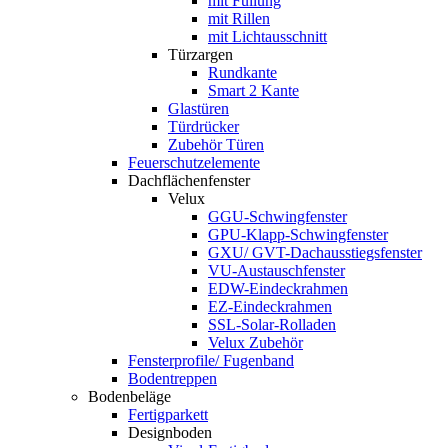
mit Füllung
mit Rillen
mit Lichtausschnitt
Türzargen
Rundkante
Smart 2 Kante
Glastüren
Türdrücker
Zubehör Türen
Feuerschutzelemente
Dachflächenfenster
Velux
GGU-Schwingfenster
GPU-Klapp-Schwingfenster
GXU/ GVT-Dachausstiegsfenster
VU-Austauschfenster
EDW-Eindeckrahmen
EZ-Eindeckrahmen
SSL-Solar-Rolladen
Velux Zubehör
Fensterprofile/ Fugenband
Bodentreppen
Bodenbeläge
Fertigparkett
Designboden