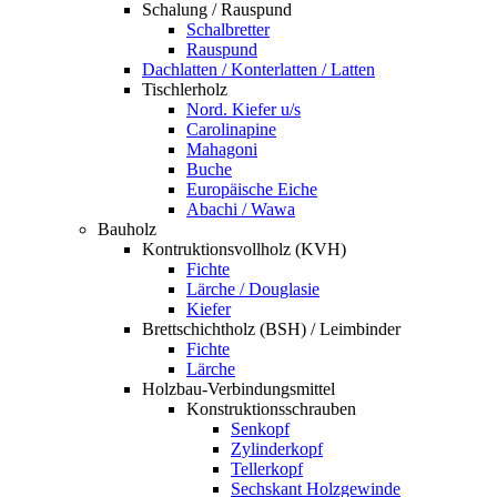
Schalung / Rauspund
Schalbretter
Rauspund
Dachlatten / Konterlatten / Latten
Tischlerholz
Nord. Kiefer u/s
Carolinapine
Mahagoni
Buche
Europäische Eiche
Abachi / Wawa
Bauholz
Kontruktionsvollholz (KVH)
Fichte
Lärche / Douglasie
Kiefer
Brettschichtholz (BSH) / Leimbinder
Fichte
Lärche
Holzbau-Verbindungsmittel
Konstruktionsschrauben
Senkopf
Zylinderkopf
Tellerkopf
Sechskant Holzgewinde