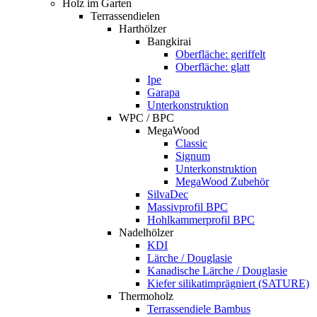
Holz im Garten
Terrassendielen
Harthölzer
Bangkirai
Oberfläche: geriffelt
Oberfläche: glatt
Ipe
Garapa
Unterkonstruktion
WPC / BPC
MegaWood
Classic
Signum
Unterkonstruktion
MegaWood Zubehör
SilvaDec
Massivprofil BPC
Hohlkammerprofil BPC
Nadelhölzer
KDI
Lärche / Douglasie
Kanadische Lärche / Douglasie
Kiefer silikatimprägniert (SATURE)
Thermoholz
Terrassendiele Bambus