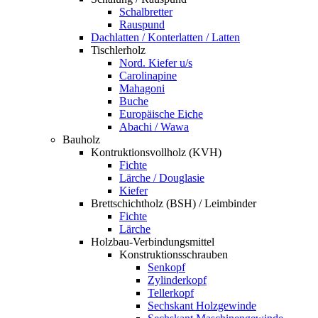
Schalbretter
Rauspund
Dachlatten / Konterlatten / Latten
Tischlerholz
Nord. Kiefer u/s
Carolinapine
Mahagoni
Buche
Europäische Eiche
Abachi / Wawa
Bauholz
Kontruktionsvollholz (KVH)
Fichte
Lärche / Douglasie
Kiefer
Brettschichtholz (BSH) / Leimbinder
Fichte
Lärche
Holzbau-Verbindungsmittel
Konstruktionsschrauben
Senkopf
Zylinderkopf
Tellerkopf
Sechskant Holzgewinde