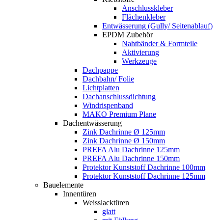
Anschlusskleber
Flächenkleber
Entwässerung (Gully/ Seitenablauf)
EPDM Zubehör
Nahtbänder & Formteile
Aktivierung
Werkzeuge
Dachpappe
Dachbahn/ Folie
Lichtplatten
Dachanschlussdichtung
Windrispenband
MAKO Premium Plane
Dachentwässerung
Zink Dachrinne Ø 125mm
Zink Dachrinne Ø 150mm
PREFA Alu Dachrinne 125mm
PREFA Alu Dachrinne 150mm
Protektor Kunststoff Dachrinne 100mm
Protektor Kunststoff Dachrinne 125mm
Bauelemente
Innentüren
Weisslacktüren
glatt