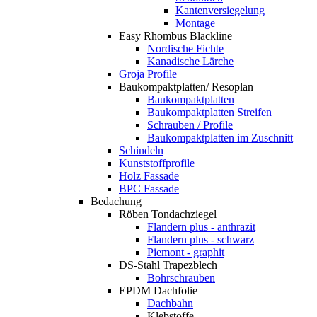
Kantenversiegelung
Montage
Easy Rhombus Blackline
Nordische Fichte
Kanadische Lärche
Groja Profile
Baukompaktplatten/ Resoplan
Baukompaktplatten
Baukompaktplatten Streifen
Schrauben / Profile
Baukompaktplatten im Zuschnitt
Schindeln
Kunststoffprofile
Holz Fassade
BPC Fassade
Bedachung
Röben Tondachziegel
Flandern plus - anthrazit
Flandern plus - schwarz
Piemont - graphit
DS-Stahl Trapezblech
Bohrschrauben
EPDM Dachfolie
Dachbahn
Klebstoffe