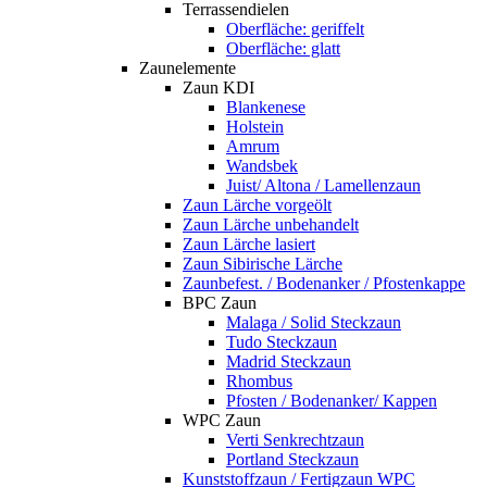
Terrassendielen
Oberfläche: geriffelt
Oberfläche: glatt
Zaunelemente
Zaun KDI
Blankenese
Holstein
Amrum
Wandsbek
Juist/ Altona / Lamellenzaun
Zaun Lärche vorgeölt
Zaun Lärche unbehandelt
Zaun Lärche lasiert
Zaun Sibirische Lärche
Zaunbefest. / Bodenanker / Pfostenkappe
BPC Zaun
Malaga / Solid Steckzaun
Tudo Steckzaun
Madrid Steckzaun
Rhombus
Pfosten / Bodenanker/ Kappen
WPC Zaun
Verti Senkrechtzaun
Portland Steckzaun
Kunststoffzaun / Fertigzaun WPC