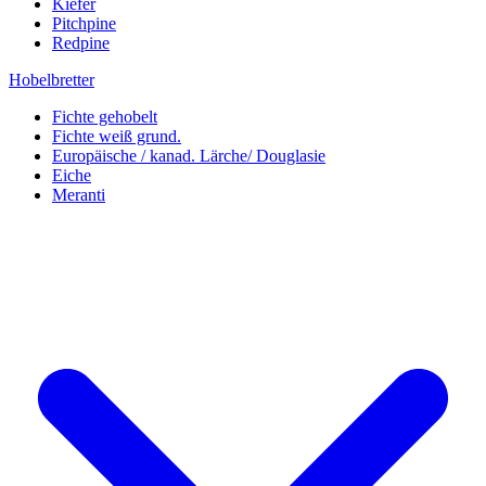
Kiefer
Pitchpine
Redpine
Hobelbretter
Fichte gehobelt
Fichte weiß grund.
Europäische / kanad. Lärche/ Douglasie
Eiche
Meranti