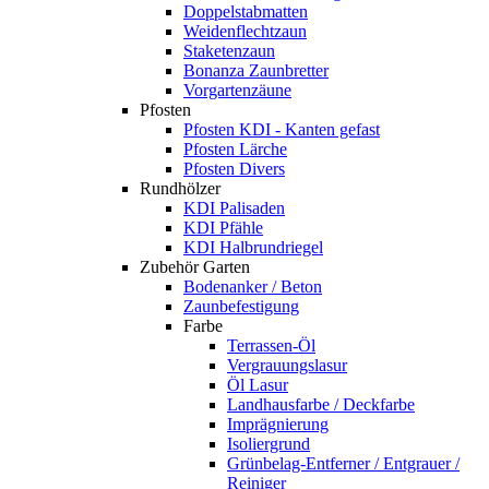
Doppelstabmatten
Weidenflechtzaun
Staketenzaun
Bonanza Zaunbretter
Vorgartenzäune
Pfosten
Pfosten KDI - Kanten gefast
Pfosten Lärche
Pfosten Divers
Rundhölzer
KDI Palisaden
KDI Pfähle
KDI Halbrundriegel
Zubehör Garten
Bodenanker / Beton
Zaunbefestigung
Farbe
Terrassen-Öl
Vergrauungslasur
Öl Lasur
Landhausfarbe / Deckfarbe
Imprägnierung
Isoliergrund
Grünbelag-Entferner / Entgrauer /
Reiniger