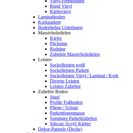
Vinyl-Fertigboden
Rigid Vinyl
Klebevinyl
Laminatboden
Korkparkett
Bodenbelag Unterlagen
Massivholzdielen
Kiefer
Pitchpine
Redpine
Zubehör Massivholzdielen
Leisten
Sockelleisten weiß
Sockelleisten Parkett
Sockelleisten Vinyl / Laminat / Kork
Diverse Leisten
Leisten Zubehör
Zubehör Boden
Stauf
Profile Fußboden
Pflege / Schutz
Parkettfugenmasse
Sonstiges Parkettzubehör
Silicon/ Acryl/ Kleber
Dekor-Paneele (Decke)