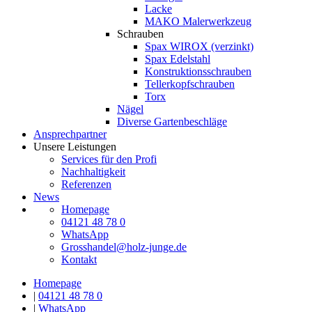
Lacke
MAKO Malerwerkzeug
Schrauben
Spax WIROX (verzinkt)
Spax Edelstahl
Konstruktionsschrauben
Tellerkopfschrauben
Torx
Nägel
Diverse Gartenbeschläge
Ansprechpartner
Unsere Leistungen
Services für den Profi
Nachhaltigkeit
Referenzen
News
Homepage
04121 48 78 0
WhatsApp
Grosshandel@holz-junge.de
Kontakt
Homepage
|
04121 48 78 0
|
WhatsApp