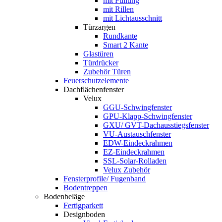
mit Füllung
mit Rillen
mit Lichtausschnitt
Türzargen
Rundkante
Smart 2 Kante
Glastüren
Türdrücker
Zubehör Türen
Feuerschutzelemente
Dachflächenfenster
Velux
GGU-Schwingfenster
GPU-Klapp-Schwingfenster
GXU/ GVT-Dachausstiegsfenster
VU-Austauschfenster
EDW-Eindeckrahmen
EZ-Eindeckrahmen
SSL-Solar-Rolladen
Velux Zubehör
Fensterprofile/ Fugenband
Bodentreppen
Bodenbeläge
Fertigparkett
Designboden