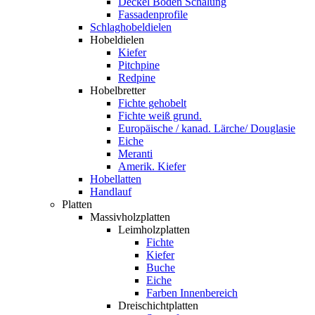
Deckel Boden Schalung
Fassadenprofile
Schlaghobeldielen
Hobeldielen
Kiefer
Pitchpine
Redpine
Hobelbretter
Fichte gehobelt
Fichte weiß grund.
Europäische / kanad. Lärche/ Douglasie
Eiche
Meranti
Amerik. Kiefer
Hobellatten
Handlauf
Platten
Massivholzplatten
Leimholzplatten
Fichte
Kiefer
Buche
Eiche
Farben Innenbereich
Dreischichtplatten