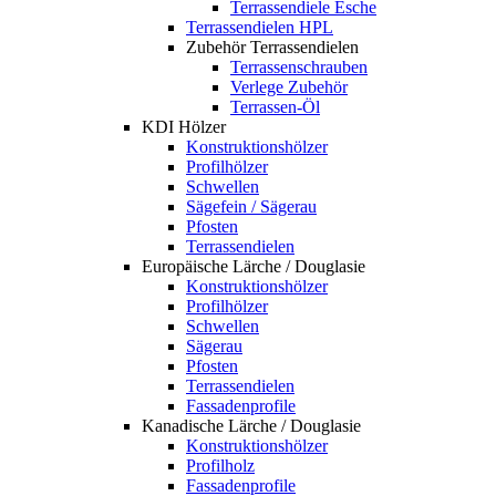
Terrassendiele Esche
Terrassendielen HPL
Zubehör Terrassendielen
Terrassenschrauben
Verlege Zubehör
Terrassen-Öl
KDI Hölzer
Konstruktionshölzer
Profilhölzer
Schwellen
Sägefein / Sägerau
Pfosten
Terrassendielen
Europäische Lärche / Douglasie
Konstruktionshölzer
Profilhölzer
Schwellen
Sägerau
Pfosten
Terrassendielen
Fassadenprofile
Kanadische Lärche / Douglasie
Konstruktionshölzer
Profilholz
Fassadenprofile