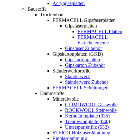
Acrylglasplatten
Baustoffe
Trockenbau
FERMACELL Gipsfaserplatten
Gipsfaserplatten
FERMACELL Platten
FERMACELL
Estrichelemente
Gipsfaser Zubehör
Gipskartonplatten (GKB)
Gipskartonplatten
Gipskarton Zubehör
Ständerwerkprofile
Ständerwerk
Ständerwerk Zubehör
FERMACELL Schüttungen
Dämmstoffe
Mineralwolle
CLIMOWOOL Glaswolle
ROCKWOOL Steinwolle
Kerndämmplatte (035)
Trennwandplatte (040)
Untersparrenfilz (032)
STEICO Holzfaserdämmung
Einblasdämmung