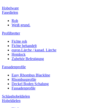
Hobelware
Fasedielen
Roh
Weiß grund.
Profilbretter
Fichte roh
Fichte behandelt
europ.Lärche / kanad. Lärche
Hemlock
Zubehör Befestigung
Fassadenprofile
Easy Rhombus Blackline
Rhombusprofile
Deckel Boden Schalung
Fassadenprofile
Schlaghobeldielen
Hobeldielen