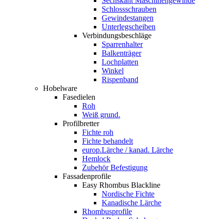
Sechskant Maschinengewinde
Schlossschrauben
Gewindestangen
Unterlegscheiben
Verbindungsbeschläge
Sparrenhalter
Balkenträger
Lochplatten
Winkel
Rispenband
Hobelware
Fasedielen
Roh
Weiß grund.
Profilbretter
Fichte roh
Fichte behandelt
europ.Lärche / kanad. Lärche
Hemlock
Zubehör Befestigung
Fassadenprofile
Easy Rhombus Blackline
Nordische Fichte
Kanadische Lärche
Rhombusprofile