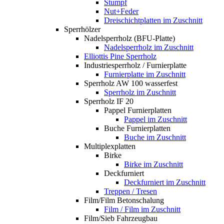
Stumpf
Nut+Feder
Dreischichtplatten im Zuschnitt
Sperrhölzer
Nadelsperrholz (BFU-Platte)
Nadelsperrholz im Zuschnitt
Elliottis Pine Sperrholz
Industriesperrholz / Furnierplatte
Furnierplatte im Zuschnitt
Sperrholz AW 100 wasserfest
Sperrholz im Zuschnitt
Sperrholz IF 20
Pappel Furnierplatten
Pappel im Zuschnitt
Buche Furnierplatten
Buche im Zuschnitt
Multiplexplatten
Birke
Birke im Zuschnitt
Deckfurniert
Deckfurniert im Zuschnitt
Treppen / Tresen
Film/Film Betonschalung
Film / Film im Zuschnitt
Film/Sieb Fahrzeugbau