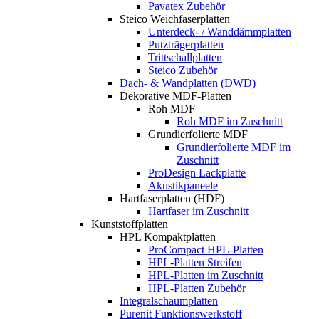
Pavatex Zubehör
Steico Weichfaserplatten
Unterdeck- / Wanddämmplatten
Putzträgerplatten
Trittschallplatten
Steico Zubehör
Dach- & Wandplatten (DWD)
Dekorative MDF-Platten
Roh MDF
Roh MDF im Zuschnitt
Grundierfolierte MDF
Grundierfolierte MDF im
Zuschnitt
ProDesign Lackplatte
Akustikpaneele
Hartfaserplatten (HDF)
Hartfaser im Zuschnitt
Kunststoffplatten
HPL Kompaktplatten
ProCompact HPL-Platten
HPL-Platten Streifen
HPL-Platten im Zuschnitt
HPL-Platten Zubehör
Integralschaumplatten
Purenit Funktionswerkstoff