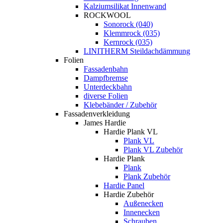
Kalziumsilikat Innenwand
ROCKWOOL
Sonorock (040)
Klemmrock (035)
Kernrock (035)
LINITHERM Steildachdämmung
Folien
Fassadenbahn
Dampfbremse
Unterdeckbahn
diverse Folien
Klebebänder / Zubehör
Fassadenverkleidung
James Hardie
Hardie Plank VL
Plank VL
Plank VL Zubehör
Hardie Plank
Plank
Plank Zubehör
Hardie Panel
Hardie Zubehör
Außenecken
Innenecken
Schrauben