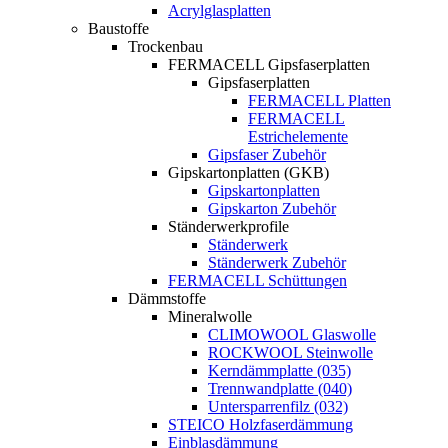
Acrylglasplatten
Baustoffe
Trockenbau
FERMACELL Gipsfaserplatten
Gipsfaserplatten
FERMACELL Platten
FERMACELL
Estrichelemente
Gipsfaser Zubehör
Gipskartonplatten (GKB)
Gipskartonplatten
Gipskarton Zubehör
Ständerwerkprofile
Ständerwerk
Ständerwerk Zubehör
FERMACELL Schüttungen
Dämmstoffe
Mineralwolle
CLIMOWOOL Glaswolle
ROCKWOOL Steinwolle
Kerndämmplatte (035)
Trennwandplatte (040)
Untersparrenfilz (032)
STEICO Holzfaserdämmung
Einblasdämmung