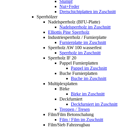
Stumpf
Nut+Feder
Dreischichtplatten im Zuschnitt
Sperrhölzer
Nadelsperrholz (BFU-Platte)
Nadelsperrholz im Zuschnitt
Elliottis Pine Sperrholz
Industriesperrholz / Furnierplatte
Furnierplatte im Zuschnitt
Sperrholz AW 100 wasserfest
Sperrholz im Zuschnitt
Sperrholz IF 20
Pappel Furnierplatten
Pappel im Zuschnitt
Buche Furnierplatten
Buche im Zuschnitt
Multiplexplatten
Birke
Birke im Zuschnitt
Deckfurniert
Deckfurniert im Zuschnitt
Treppen / Tresen
Film/Film Betonschalung
Film / Film im Zuschnitt
Film/Sieb Fahrzeugbau