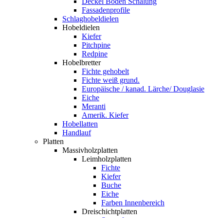
Deckel Boden Schalung
Fassadenprofile
Schlaghobeldielen
Hobeldielen
Kiefer
Pitchpine
Redpine
Hobelbretter
Fichte gehobelt
Fichte weiß grund.
Europäische / kanad. Lärche/ Douglasie
Eiche
Meranti
Amerik. Kiefer
Hobellatten
Handlauf
Platten
Massivholzplatten
Leimholzplatten
Fichte
Kiefer
Buche
Eiche
Farben Innenbereich
Dreischichtplatten