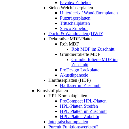
Pavatex Zubehör
Steico Weichfaserplatten
Unterdeck- / Wanddämmplatten
Putzträgerplatten
Trittschallplatten
Steico Zubehör
Dach- & Wandplatten (DWD)
Dekorative MDF-Platten
Roh MDF
Roh MDF im Zuschnitt
Grundierfolierte MDF
Grundierfolierte MDF im
Zuschnitt
ProDesign Lackplatte
Akustikpaneele
Hartfaserplatten (HDF)
Hartfaser im Zuschnitt
Kunststoffplatten
HPL Kompaktplatten
ProCompact HPL-Platten
HPL-Platten Streifen
HPL-Platten im Zuschnitt
HPL-Platten Zubehör
Integralschaumplatten
Purenit Funktionswerkstoff