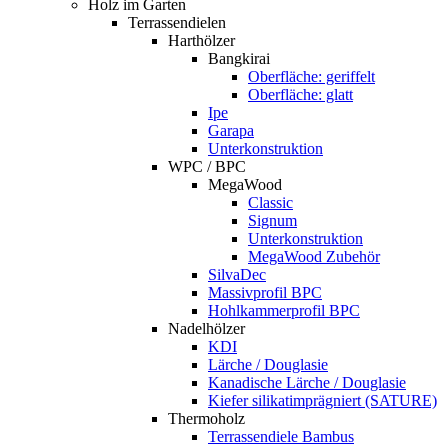
Holz im Garten
Terrassendielen
Harthölzer
Bangkirai
Oberfläche: geriffelt
Oberfläche: glatt
Ipe
Garapa
Unterkonstruktion
WPC / BPC
MegaWood
Classic
Signum
Unterkonstruktion
MegaWood Zubehör
SilvaDec
Massivprofil BPC
Hohlkammerprofil BPC
Nadelhölzer
KDI
Lärche / Douglasie
Kanadische Lärche / Douglasie
Kiefer silikatimprägniert (SATURE)
Thermoholz
Terrassendiele Bambus