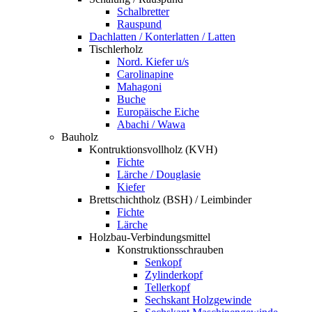
Schalbretter
Rauspund
Dachlatten / Konterlatten / Latten
Tischlerholz
Nord. Kiefer u/s
Carolinapine
Mahagoni
Buche
Europäische Eiche
Abachi / Wawa
Bauholz
Kontruktionsvollholz (KVH)
Fichte
Lärche / Douglasie
Kiefer
Brettschichtholz (BSH) / Leimbinder
Fichte
Lärche
Holzbau-Verbindungsmittel
Konstruktionsschrauben
Senkopf
Zylinderkopf
Tellerkopf
Sechskant Holzgewinde