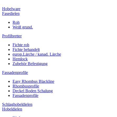
Hobelware
Fasedielen
Roh
Weiß grund.
Profilbretter
Fichte roh
Fichte behandelt
europ.Lärche / kanad. Lärche
Hemlock
Zubehör Befestigung
Fassadenprofile
Easy Rhombus Blackline
Rhombusprofile
Deckel Boden Schalung
Fassadenprofile
Schlaghobeldielen
Hobeldielen