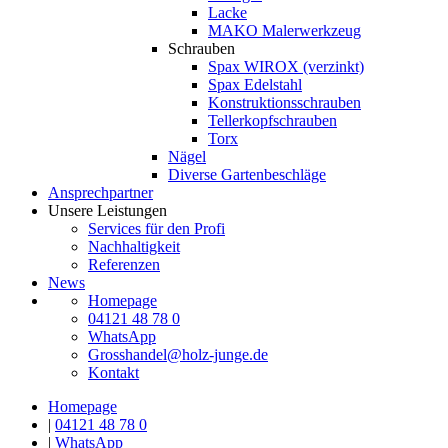
Lacke
MAKO Malerwerkzeug
Schrauben
Spax WIROX (verzinkt)
Spax Edelstahl
Konstruktionsschrauben
Tellerkopfschrauben
Torx
Nägel
Diverse Gartenbeschläge
Ansprechpartner
Unsere Leistungen
Services für den Profi
Nachhaltigkeit
Referenzen
News
Homepage
04121 48 78 0
WhatsApp
Grosshandel@holz-junge.de
Kontakt
Homepage
|
04121 48 78 0
|
WhatsApp