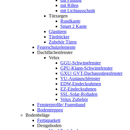
mit Füllung
mit Rillen
mit Lichtausschnitt
Türzargen
Rundkante
Smart 2 Kante
Glastüren
Türdrücker
Zubehör Türen
Feuerschutzelemente
Dachflächenfenster
Velux
GGU-Schwingfenster
GPU-Klapp-Schwingfenster
GXU/ GVT-Dachausstiegsfenster
VU-Austauschfenster
EDW-Eindeckrahmen
EZ-Eindeckrahmen
SSL-Solar-Rolladen
Velux Zubehör
Fensterprofile/ Fugenband
Bodentreppen
Bodenbeläge
Fertigparkett
Designboden