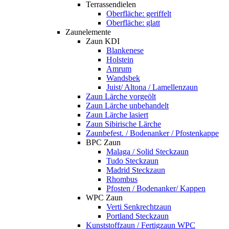
Terrassendielen
Oberfläche: geriffelt
Oberfläche: glatt
Zaunelemente
Zaun KDI
Blankenese
Holstein
Amrum
Wandsbek
Juist/ Altona / Lamellenzaun
Zaun Lärche vorgeölt
Zaun Lärche unbehandelt
Zaun Lärche lasiert
Zaun Sibirische Lärche
Zaunbefest. / Bodenanker / Pfostenkappe
BPC Zaun
Malaga / Solid Steckzaun
Tudo Steckzaun
Madrid Steckzaun
Rhombus
Pfosten / Bodenanker/ Kappen
WPC Zaun
Verti Senkrechtzaun
Portland Steckzaun
Kunststoffzaun / Fertigzaun WPC