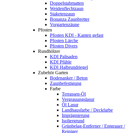
Doppelstabmatten
Weidenflechtzaun
Staketenzaun
Bonanza Zaunbretter
Vorgartenzäune
Pfosten
Pfosten KDI - Kanten gefast
Pfosten Lärche
Pfosten Divers
Rundhölzer
KDI Palisaden
KDI Pfähle
KDI Halbrundriegel
Zubehör Garten
Bodenanker / Beton
Zaunbefestigung
Farbe
Terrassen-Öl
Vergrauungslasur
Öl Lasur
Landhausfarbe / Deckfarbe
Imprägnierung
Isoliergrund
Grünbelag-Entferner / Entgrauer /
Reiniger