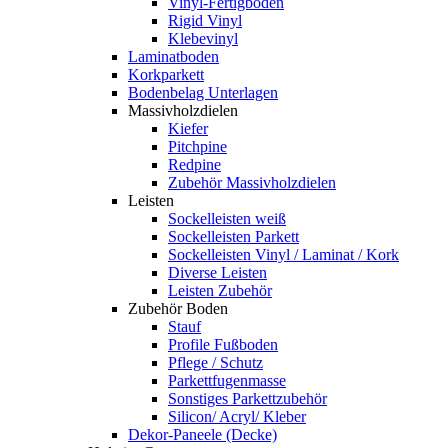
Vinyl-Fertigboden
Rigid Vinyl
Klebevinyl
Laminatboden
Korkparkett
Bodenbelag Unterlagen
Massivholzdielen
Kiefer
Pitchpine
Redpine
Zubehör Massivholzdielen
Leisten
Sockelleisten weiß
Sockelleisten Parkett
Sockelleisten Vinyl / Laminat / Kork
Diverse Leisten
Leisten Zubehör
Zubehör Boden
Stauf
Profile Fußboden
Pflege / Schutz
Parkettfugenmasse
Sonstiges Parkettzubehör
Silicon/ Acryl/ Kleber
Dekor-Paneele (Decke)