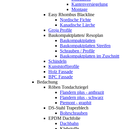
Kantenversiegelung
Montage
Easy Rhombus Blackline
Nordische Fichte
Kanadische Lärche
Groja Profile
Baukompaktplatten/ Resoplan
Baukompaktplatten
Baukompaktplatten Streifen
Schrauben / Profile
Baukompaktplatten im Zuschnitt
Schindeln
Kunststoffprofile
Holz Fassade
BPC Fassade
Bedachung
Röben Tondachziegel
Flandern plus - anthrazit
Flandern plus - schwarz
Piemont - graphit
DS-Stahl Trapezblech
Bohrschrauben
EPDM Dachfolie
Dachbahn
Klebstoffe