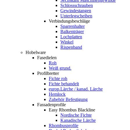
Sechskant Maschinengewinde
Schlossschrauben
Gewindestangen
Unterlegscheiben
Verbindungsbeschläge
Sparrenhalter
Balkenträger
Lochplatten
Winkel
Rispenband
Hobelware
Fasedielen
Roh
Weiß grund.
Profilbretter
Fichte roh
Fichte behandelt
europ.Lärche / kanad. Lärche
Hemlock
Zubehör Befestigung
Fassadenprofile
Easy Rhombus Blackline
Nordische Fichte
Kanadische Lärche
Rhombusprofile