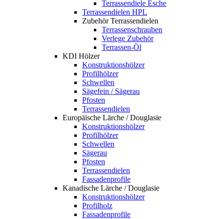
Terrassendiele Esche
Terrassendielen HPL
Zubehör Terrassendielen
Terrassenschrauben
Verlege Zubehör
Terrassen-Öl
KDI Hölzer
Konstruktionshölzer
Profilhölzer
Schwellen
Sägefein / Sägerau
Pfosten
Terrassendielen
Europäische Lärche / Douglasie
Konstruktionshölzer
Profilhölzer
Schwellen
Sägerau
Pfosten
Terrassendielen
Fassadenprofile
Kanadische Lärche / Douglasie
Konstruktionshölzer
Profilholz
Fassadenprofile