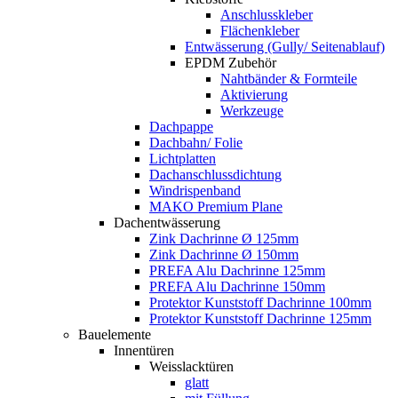
Anschlusskleber
Flächenkleber
Entwässerung (Gully/ Seitenablauf)
EPDM Zubehör
Nahtbänder & Formteile
Aktivierung
Werkzeuge
Dachpappe
Dachbahn/ Folie
Lichtplatten
Dachanschlussdichtung
Windrispenband
MAKO Premium Plane
Dachentwässerung
Zink Dachrinne Ø 125mm
Zink Dachrinne Ø 150mm
PREFA Alu Dachrinne 125mm
PREFA Alu Dachrinne 150mm
Protektor Kunststoff Dachrinne 100mm
Protektor Kunststoff Dachrinne 125mm
Bauelemente
Innentüren
Weisslacktüren
glatt