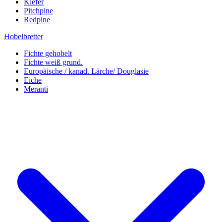
Kiefer
Pitchpine
Redpine
Hobelbretter
Fichte gehobelt
Fichte weiß grund.
Europäische / kanad. Lärche/ Douglasie
Eiche
Meranti