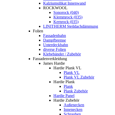
Kalziumsilikat Innenwand
ROCKWOOL
Sonorock (040)
Klemmrock (035)
Kernrock (035)
LINITHERM Steildachdämmung
Folien
Fassadenbahn
Dampfbremse
Unterdeckbahn
diverse Folien
Klebebänder / Zubehör
Fassadenverkleidung
James Hardie
Hardie Plank VL
Plank VL
Plank VL Zubehör
Hardie Plank
Plank
Plank Zubehör
Hardie Panel
Hardie Zubehör
Außenecken
Innenecken
Schrauben