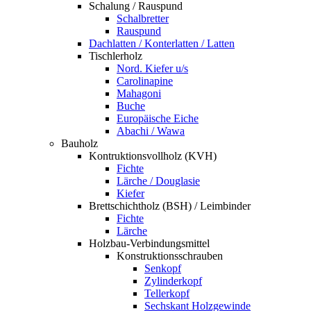
Schalung / Rauspund
Schalbretter
Rauspund
Dachlatten / Konterlatten / Latten
Tischlerholz
Nord. Kiefer u/s
Carolinapine
Mahagoni
Buche
Europäische Eiche
Abachi / Wawa
Bauholz
Kontruktionsvollholz (KVH)
Fichte
Lärche / Douglasie
Kiefer
Brettschichtholz (BSH) / Leimbinder
Fichte
Lärche
Holzbau-Verbindungsmittel
Konstruktionsschrauben
Senkopf
Zylinderkopf
Tellerkopf
Sechskant Holzgewinde