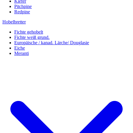
Kiefer
Pitchpine
Redpine
Hobelbretter
Fichte gehobelt
Fichte weiß grund.
Europäische / kanad. Lärche/ Douglasie
Eiche
Meranti