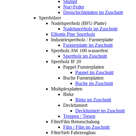
Stumpf
Nut+Feder
Dreischichtplatten im Zuschnitt
Sperrhölzer
Nadelsperrholz (BFU-Platte)
Nadelsperrholz im Zuschnitt
Elliottis Pine Sperrholz
Industriesperrholz / Furnierplatte
Furnierplatte im Zuschnitt
Sperrholz AW 100 wasserfest
Sperrholz im Zuschnitt
Sperrholz IF 20
Pappel Furnierplatten
Pappel im Zuschnitt
Buche Furnierplatten
Buche im Zuschnitt
Multiplexplatten
Birke
Birke im Zuschnitt
Deckfurniert
Deckfurniert im Zuschnitt
Treppen / Tresen
Film/Film Betonschalung
Film / Film im Zuschnitt
Film/Sieb Fahrzeugbau