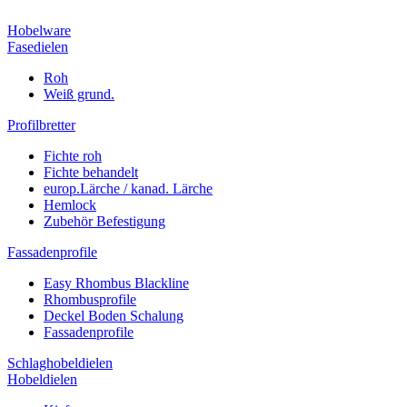
Hobelware
Fasedielen
Roh
Weiß grund.
Profilbretter
Fichte roh
Fichte behandelt
europ.Lärche / kanad. Lärche
Hemlock
Zubehör Befestigung
Fassadenprofile
Easy Rhombus Blackline
Rhombusprofile
Deckel Boden Schalung
Fassadenprofile
Schlaghobeldielen
Hobeldielen