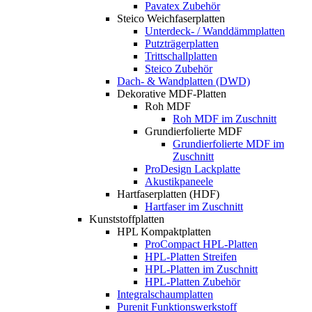
Pavatex Zubehör
Steico Weichfaserplatten
Unterdeck- / Wanddämmplatten
Putzträgerplatten
Trittschallplatten
Steico Zubehör
Dach- & Wandplatten (DWD)
Dekorative MDF-Platten
Roh MDF
Roh MDF im Zuschnitt
Grundierfolierte MDF
Grundierfolierte MDF im
Zuschnitt
ProDesign Lackplatte
Akustikpaneele
Hartfaserplatten (HDF)
Hartfaser im Zuschnitt
Kunststoffplatten
HPL Kompaktplatten
ProCompact HPL-Platten
HPL-Platten Streifen
HPL-Platten im Zuschnitt
HPL-Platten Zubehör
Integralschaumplatten
Purenit Funktionswerkstoff