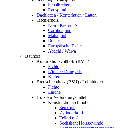
Schalbretter
Rauspund
Dachlatten / Konterlatten / Latten
Tischlerholz
Nord. Kiefer u/s
Carolinapine
Mahagoni
Buche
Europäische Eiche
Abachi / Wawa
Bauholz
Kontruktionsvollholz (KVH)
Fichte
Lärche / Douglasie
Kiefer
Brettschichtholz (BSH) / Leimbinder
Fichte
Lärche
Holzbau-Verbindungsmittel
Konstruktionsschrauben
Senkopf
Zylinderkopf
Tellerkopf
Sechskant Holzgewinde