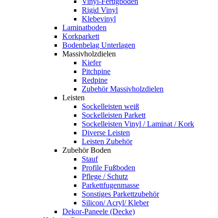
Vinyl-Fertigboden
Rigid Vinyl
Klebevinyl
Laminatboden
Korkparkett
Bodenbelag Unterlagen
Massivholzdielen
Kiefer
Pitchpine
Redpine
Zubehör Massivholzdielen
Leisten
Sockelleisten weiß
Sockelleisten Parkett
Sockelleisten Vinyl / Laminat / Kork
Diverse Leisten
Leisten Zubehör
Zubehör Boden
Stauf
Profile Fußboden
Pflege / Schutz
Parkettfugenmasse
Sonstiges Parkettzubehör
Silicon/ Acryl/ Kleber
Dekor-Paneele (Decke)