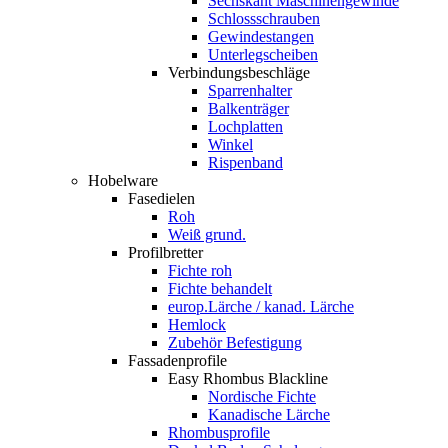
Sechskant Maschinengewinde
Schlossschrauben
Gewindestangen
Unterlegscheiben
Verbindungsbeschläge
Sparrenhalter
Balkenträger
Lochplatten
Winkel
Rispenband
Hobelware
Fasedielen
Roh
Weiß grund.
Profilbretter
Fichte roh
Fichte behandelt
europ.Lärche / kanad. Lärche
Hemlock
Zubehör Befestigung
Fassadenprofile
Easy Rhombus Blackline
Nordische Fichte
Kanadische Lärche
Rhombusprofile