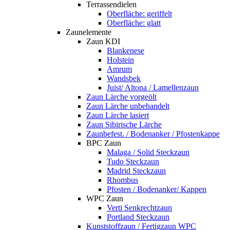
Terrassendielen
Oberfläche: geriffelt
Oberfläche: glatt
Zaunelemente
Zaun KDI
Blankenese
Holstein
Amrum
Wandsbek
Juist/ Altona / Lamellenzaun
Zaun Lärche vorgeölt
Zaun Lärche unbehandelt
Zaun Lärche lasiert
Zaun Sibirische Lärche
Zaunbefest. / Bodenanker / Pfostenkappe
BPC Zaun
Malaga / Solid Steckzaun
Tudo Steckzaun
Madrid Steckzaun
Rhombus
Pfosten / Bodenanker/ Kappen
WPC Zaun
Verti Senkrechtzaun
Portland Steckzaun
Kunststoffzaun / Fertigzaun WPC