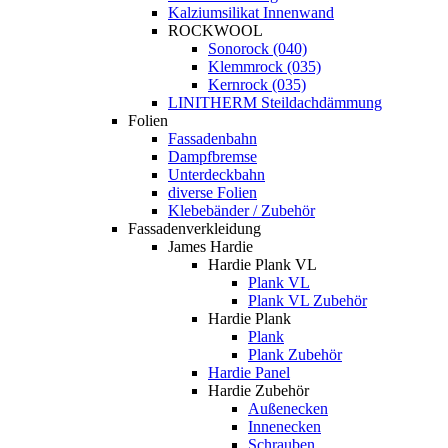
Kalziumsilikat Innenwand
ROCKWOOL
Sonorock (040)
Klemmrock (035)
Kernrock (035)
LINITHERM Steildachdämmung
Folien
Fassadenbahn
Dampfbremse
Unterdeckbahn
diverse Folien
Klebebänder / Zubehör
Fassadenverkleidung
James Hardie
Hardie Plank VL
Plank VL
Plank VL Zubehör
Hardie Plank
Plank
Plank Zubehör
Hardie Panel
Hardie Zubehör
Außenecken
Innenecken
Schrauben