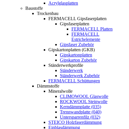
Acrylglasplatten
Baustoffe
Trockenbau
FERMACELL Gipsfaserplatten
Gipsfaserplatten
FERMACELL Platten
FERMACELL
Estrichelemente
Gipsfaser Zubehör
Gipskartonplatten (GKB)
Gipskartonplatten
Gipskarton Zubehör
Ständerwerkprofile
Ständerwerk
Ständerwerk Zubehör
FERMACELL Schüttungen
Dämmstoffe
Mineralwolle
CLIMOWOOL Glaswolle
ROCKWOOL Steinwolle
Kerndämmplatte (035)
Trennwandplatte (040)
Untersparrenfilz (032)
STEICO Holzfaserdämmung
Einblasdämmung