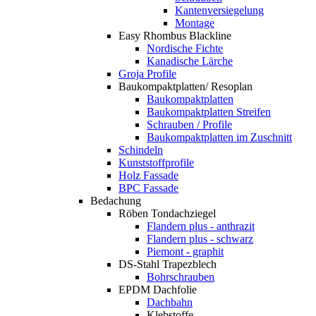
Kantenversiegelung
Montage
Easy Rhombus Blackline
Nordische Fichte
Kanadische Lärche
Groja Profile
Baukompaktplatten/ Resoplan
Baukompaktplatten
Baukompaktplatten Streifen
Schrauben / Profile
Baukompaktplatten im Zuschnitt
Schindeln
Kunststoffprofile
Holz Fassade
BPC Fassade
Bedachung
Röben Tondachziegel
Flandern plus - anthrazit
Flandern plus - schwarz
Piemont - graphit
DS-Stahl Trapezblech
Bohrschrauben
EPDM Dachfolie
Dachbahn
Klebstoffe