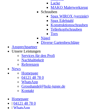
Lacke
MAKO Malerwerkzeug
Schrauben
Spax WIROX (verzinkt)
Spax Edelstahl
Konstruktionsschrauben
Tellerkopfschrauben
Torx
Nägel
Diverse Gartenbeschläge
Ansprechpartner
Unsere Leistungen
Services für den Profi
Nachhaltigkeit
Referenzen
News
Homepage
04121 48 78 0
WhatsApp
Grosshandel@holz-junge.de
Kontakt
Homepage
|
04121 48 78 0
|
WhatsApp