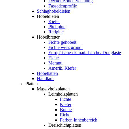
Deckel Boden Schalung
Fassadenprofile
Schlaghobeldielen
Hobeldielen
Kiefer
Pitchpine
Redpine
Hobelbretter
Fichte gehobelt
Fichte weiß grund.
Europäische / kanad. Lärche/ Douglasie
Eiche
Meranti
Amerik. Kiefer
Hobellatten
Handlauf
Platten
Massivholzplatten
Leimholzplatten
Fichte
Kiefer
Buche
Eiche
Farben Innenbereich
Dreischichtplatten