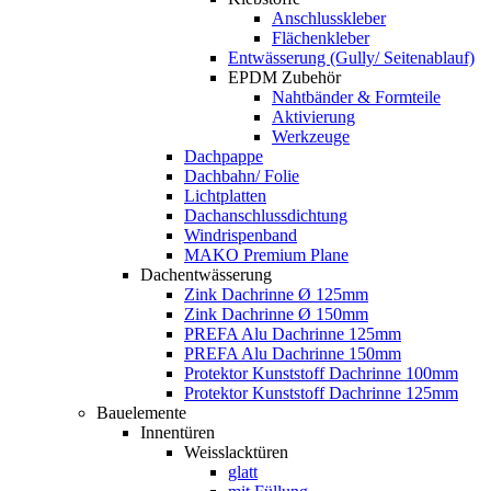
Anschlusskleber
Flächenkleber
Entwässerung (Gully/ Seitenablauf)
EPDM Zubehör
Nahtbänder & Formteile
Aktivierung
Werkzeuge
Dachpappe
Dachbahn/ Folie
Lichtplatten
Dachanschlussdichtung
Windrispenband
MAKO Premium Plane
Dachentwässerung
Zink Dachrinne Ø 125mm
Zink Dachrinne Ø 150mm
PREFA Alu Dachrinne 125mm
PREFA Alu Dachrinne 150mm
Protektor Kunststoff Dachrinne 100mm
Protektor Kunststoff Dachrinne 125mm
Bauelemente
Innentüren
Weisslacktüren
glatt