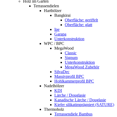
Holz im Garten
Terrassendielen
Harthölzer
Bangkirai
Oberfläche: geriffelt
Oberfläche: glatt
Ipe
Garapa
Unterkonstruktion
WPC / BPC
MegaWood
Classic
Signum
Unterkonstruktion
MegaWood Zubehör
SilvaDec
Massivprofil BPC
Hohlkammerprofil BPC
Nadelhölzer
KDI
Lärche / Douglasie
Kanadische Lärche / Douglasie
Kiefer silikatimprägniert (SATURE)
Thermoholz
Terrassendiele Bambus