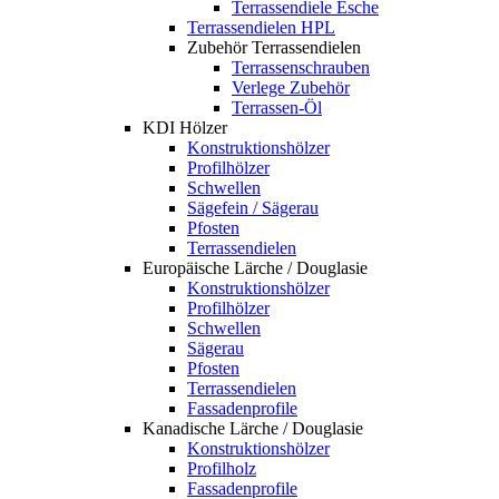
Terrassendiele Esche
Terrassendielen HPL
Zubehör Terrassendielen
Terrassenschrauben
Verlege Zubehör
Terrassen-Öl
KDI Hölzer
Konstruktionshölzer
Profilhölzer
Schwellen
Sägefein / Sägerau
Pfosten
Terrassendielen
Europäische Lärche / Douglasie
Konstruktionshölzer
Profilhölzer
Schwellen
Sägerau
Pfosten
Terrassendielen
Fassadenprofile
Kanadische Lärche / Douglasie
Konstruktionshölzer
Profilholz
Fassadenprofile