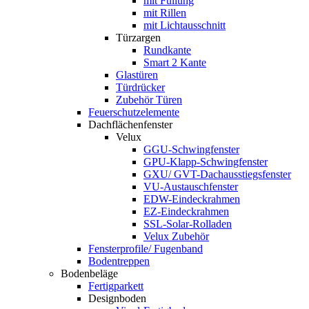
mit Füllung
mit Rillen
mit Lichtausschnitt
Türzargen
Rundkante
Smart 2 Kante
Glastüren
Türdrücker
Zubehör Türen
Feuerschutzelemente
Dachflächenfenster
Velux
GGU-Schwingfenster
GPU-Klapp-Schwingfenster
GXU/ GVT-Dachausstiegsfenster
VU-Austauschfenster
EDW-Eindeckrahmen
EZ-Eindeckrahmen
SSL-Solar-Rolladen
Velux Zubehör
Fensterprofile/ Fugenband
Bodentreppen
Bodenbeläge
Fertigparkett
Designboden