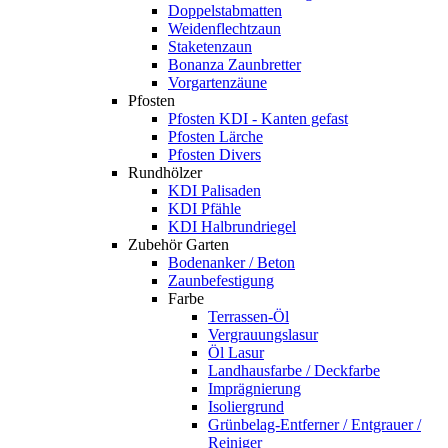
Doppelstabmatten
Weidenflechtzaun
Staketenzaun
Bonanza Zaunbretter
Vorgartenzäune
Pfosten
Pfosten KDI - Kanten gefast
Pfosten Lärche
Pfosten Divers
Rundhölzer
KDI Palisaden
KDI Pfähle
KDI Halbrundriegel
Zubehör Garten
Bodenanker / Beton
Zaunbefestigung
Farbe
Terrassen-Öl
Vergrauungslasur
Öl Lasur
Landhausfarbe / Deckfarbe
Imprägnierung
Isoliergrund
Grünbelag-Entferner / Entgrauer /
Reiniger