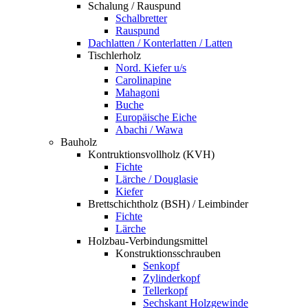
Schalung / Rauspund
Schalbretter
Rauspund
Dachlatten / Konterlatten / Latten
Tischlerholz
Nord. Kiefer u/s
Carolinapine
Mahagoni
Buche
Europäische Eiche
Abachi / Wawa
Bauholz
Kontruktionsvollholz (KVH)
Fichte
Lärche / Douglasie
Kiefer
Brettschichtholz (BSH) / Leimbinder
Fichte
Lärche
Holzbau-Verbindungsmittel
Konstruktionsschrauben
Senkopf
Zylinderkopf
Tellerkopf
Sechskant Holzgewinde