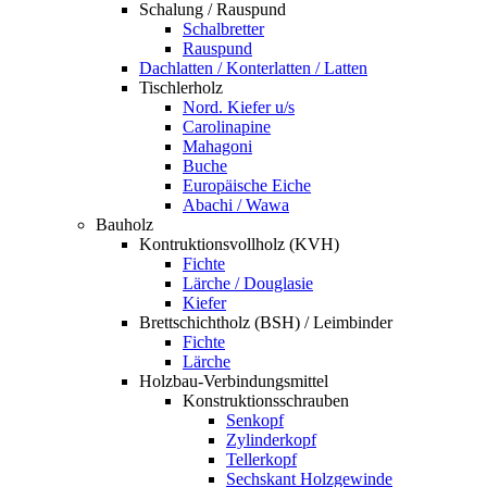
Schalung / Rauspund
Schalbretter
Rauspund
Dachlatten / Konterlatten / Latten
Tischlerholz
Nord. Kiefer u/s
Carolinapine
Mahagoni
Buche
Europäische Eiche
Abachi / Wawa
Bauholz
Kontruktionsvollholz (KVH)
Fichte
Lärche / Douglasie
Kiefer
Brettschichtholz (BSH) / Leimbinder
Fichte
Lärche
Holzbau-Verbindungsmittel
Konstruktionsschrauben
Senkopf
Zylinderkopf
Tellerkopf
Sechskant Holzgewinde