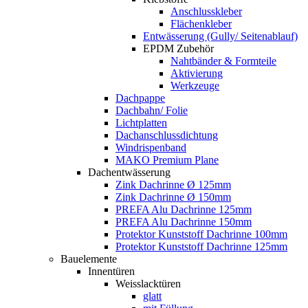
Anschlusskleber
Flächenkleber
Entwässerung (Gully/ Seitenablauf)
EPDM Zubehör
Nahtbänder & Formteile
Aktivierung
Werkzeuge
Dachpappe
Dachbahn/ Folie
Lichtplatten
Dachanschlussdichtung
Windrispenband
MAKO Premium Plane
Dachentwässerung
Zink Dachrinne Ø 125mm
Zink Dachrinne Ø 150mm
PREFA Alu Dachrinne 125mm
PREFA Alu Dachrinne 150mm
Protektor Kunststoff Dachrinne 100mm
Protektor Kunststoff Dachrinne 125mm
Bauelemente
Innentüren
Weisslacktüren
glatt