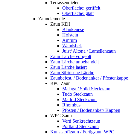
Terrassendielen
Oberfläche: geriffelt
Oberfläche: glatt
Zaunelemente
Zaun KDI
Blankenese
Holstein
Amrum
Wandsbek
Juist/ Altona / Lamellenzaun
Zaun Lärche vorgeölt
Zaun Lärche unbehandelt
Zaun Lärche lasiert
Zaun Sibirische Lärche
Zaunbefest. / Bodenanker / Pfostenkappe
BPC Zaun
Malaga / Solid Steckzaun
Tudo Steckzaun
Madrid Steckzaun
Rhombus
Pfosten / Bodenanker/ Kappen
WPC Zaun
Verti Senkrechtzaun
Portland Steckzaun
Kunststoffzaun / Fertigzaun WPC