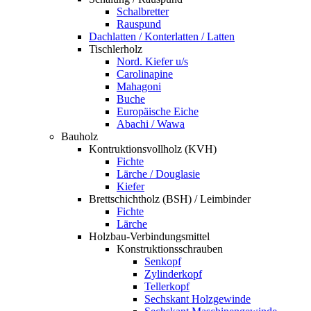
Schalbretter
Rauspund
Dachlatten / Konterlatten / Latten
Tischlerholz
Nord. Kiefer u/s
Carolinapine
Mahagoni
Buche
Europäische Eiche
Abachi / Wawa
Bauholz
Kontruktionsvollholz (KVH)
Fichte
Lärche / Douglasie
Kiefer
Brettschichtholz (BSH) / Leimbinder
Fichte
Lärche
Holzbau-Verbindungsmittel
Konstruktionsschrauben
Senkopf
Zylinderkopf
Tellerkopf
Sechskant Holzgewinde