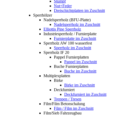
Stumpf
Nut+Feder
Dreischichtplatten im Zuschnitt
Sperrhölzer
Nadelsperrholz (BFU-Platte)
Nadelsperrholz im Zuschnitt
Elliottis Pine Sperrholz
Industriesperrholz / Furnierplatte
Furnierplatte im Zuschnitt
Sperrholz AW 100 wasserfest
Sperrholz im Zuschnitt
Sperrholz IF 20
Pappel Furnierplatten
Pappel im Zuschnitt
Buche Furnierplatten
Buche im Zuschnitt
Multiplexplatten
Birke
Birke im Zuschnitt
Deckfurniert
Deckfurniert im Zuschnitt
Treppen / Tresen
Film/Film Betonschalung
Film / Film im Zuschnitt
Film/Sieb Fahrzeugbau