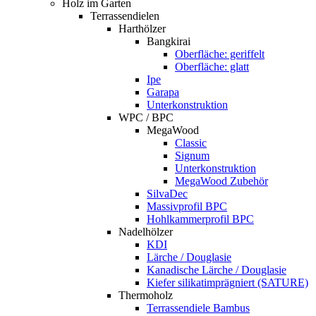
Holz im Garten
Terrassendielen
Harthölzer
Bangkirai
Oberfläche: geriffelt
Oberfläche: glatt
Ipe
Garapa
Unterkonstruktion
WPC / BPC
MegaWood
Classic
Signum
Unterkonstruktion
MegaWood Zubehör
SilvaDec
Massivprofil BPC
Hohlkammerprofil BPC
Nadelhölzer
KDI
Lärche / Douglasie
Kanadische Lärche / Douglasie
Kiefer silikatimprägniert (SATURE)
Thermoholz
Terrassendiele Bambus