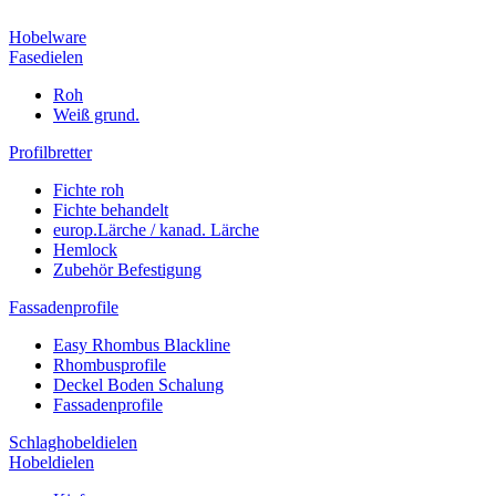
Hobelware
Fasedielen
Roh
Weiß grund.
Profilbretter
Fichte roh
Fichte behandelt
europ.Lärche / kanad. Lärche
Hemlock
Zubehör Befestigung
Fassadenprofile
Easy Rhombus Blackline
Rhombusprofile
Deckel Boden Schalung
Fassadenprofile
Schlaghobeldielen
Hobeldielen