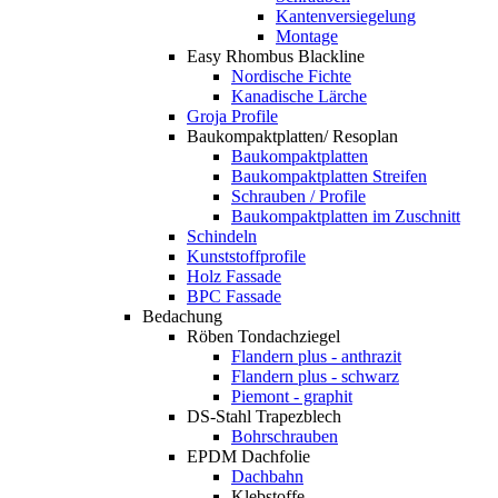
Kantenversiegelung
Montage
Easy Rhombus Blackline
Nordische Fichte
Kanadische Lärche
Groja Profile
Baukompaktplatten/ Resoplan
Baukompaktplatten
Baukompaktplatten Streifen
Schrauben / Profile
Baukompaktplatten im Zuschnitt
Schindeln
Kunststoffprofile
Holz Fassade
BPC Fassade
Bedachung
Röben Tondachziegel
Flandern plus - anthrazit
Flandern plus - schwarz
Piemont - graphit
DS-Stahl Trapezblech
Bohrschrauben
EPDM Dachfolie
Dachbahn
Klebstoffe