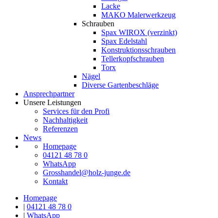
Lacke
MAKO Malerwerkzeug
Schrauben
Spax WIROX (verzinkt)
Spax Edelstahl
Konstruktionsschrauben
Tellerkopfschrauben
Torx
Nägel
Diverse Gartenbeschläge
Ansprechpartner
Unsere Leistungen
Services für den Profi
Nachhaltigkeit
Referenzen
News
Homepage
04121 48 78 0
WhatsApp
Grosshandel@holz-junge.de
Kontakt
Homepage
|
04121 48 78 0
|
WhatsApp