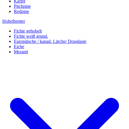
Kiefer
Pitchpine
Redpine
Hobelbretter
Fichte gehobelt
Fichte weiß grund.
Europäische / kanad. Lärche/ Douglasie
Eiche
Meranti