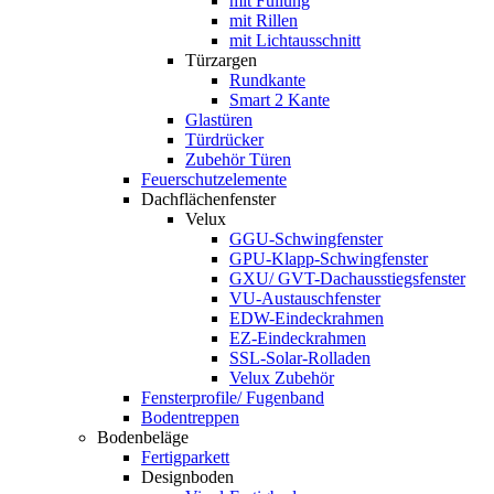
mit Füllung
mit Rillen
mit Lichtausschnitt
Türzargen
Rundkante
Smart 2 Kante
Glastüren
Türdrücker
Zubehör Türen
Feuerschutzelemente
Dachflächenfenster
Velux
GGU-Schwingfenster
GPU-Klapp-Schwingfenster
GXU/ GVT-Dachausstiegsfenster
VU-Austauschfenster
EDW-Eindeckrahmen
EZ-Eindeckrahmen
SSL-Solar-Rolladen
Velux Zubehör
Fensterprofile/ Fugenband
Bodentreppen
Bodenbeläge
Fertigparkett
Designboden