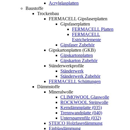
Acrylglasplatten
Baustoffe
Trockenbau
FERMACELL Gipsfaserplatten
Gipsfaserplatten
FERMACELL Platten
FERMACELL
Estrichelemente
Gipsfaser Zubehör
Gipskartonplatten (GKB)
Gipskartonplatten
Gipskarton Zubehör
Ständerwerkprofile
Ständerwerk
Ständerwerk Zubehör
FERMACELL Schüttungen
Dämmstoffe
Mineralwolle
CLIMOWOOL Glaswolle
ROCKWOOL Steinwolle
Kerndämmplatte (035)
Trennwandplatte (040)
Untersparrenfilz (032)
STEICO Holzfaserdämmung
Einblasdämmung