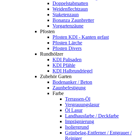
Doppelstabmatten
Weidenflechtzaun
Staketenzaun
Bonanza Zaunbretter
Vorgartenzäune
Pfosten
Pfosten KDI - Kanten gefast
Pfosten Lärche
Pfosten Divers
Rundhölzer
KDI Palisaden
KDI Pfähle
KDI Halbrundriegel
Zubehör Garten
Bodenanker / Beton
Zaunbefestigung
Farbe
Terrassen-Öl
Vergrauungslasur
Öl Lasur
Landhausfarbe / Deckfarbe
Imprägnierung
Isoliergrund
Grünbelag-Entferner / Entgrauer /
Reiniger