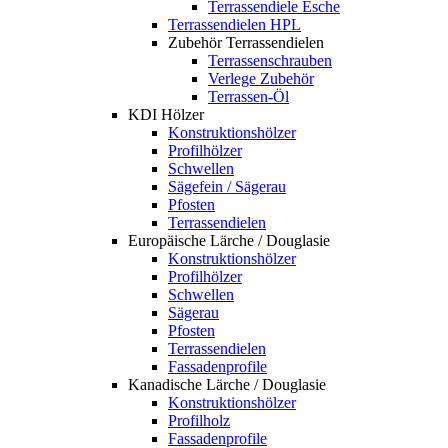
Terrassendiele Esche
Terrassendielen HPL
Zubehör Terrassendielen
Terrassenschrauben
Verlege Zubehör
Terrassen-Öl
KDI Hölzer
Konstruktionshölzer
Profilhölzer
Schwellen
Sägefein / Sägerau
Pfosten
Terrassendielen
Europäische Lärche / Douglasie
Konstruktionshölzer
Profilhölzer
Schwellen
Sägerau
Pfosten
Terrassendielen
Fassadenprofile
Kanadische Lärche / Douglasie
Konstruktionshölzer
Profilholz
Fassadenprofile