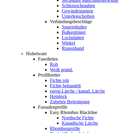
Sechskant Maschinengewinde
Schlossschrauben
Gewindestangen
Unterlegscheiben
Verbindungsbeschläge
Sparrenhalter
Balkenträger
Lochplatten
Winkel
Rispenband
Hobelware
Fasedielen
Roh
Weiß grund.
Profilbretter
Fichte roh
Fichte behandelt
europ.Lärche / kanad. Lärche
Hemlock
Zubehör Befestigung
Fassadenprofile
Easy Rhombus Blackline
Nordische Fichte
Kanadische Lärche
Rhombusprofile