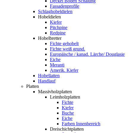
Deckel Boden Schalung
Fassadenprofile
Schlaghobeldielen
Hobeldielen
Kiefer
Pitchpine
Redpine
Hobelbretter
Fichte gehobelt
Fichte weiß grund.
Europäische / kanad. Lärche/ Douglasie
Eiche
Meranti
Amerik. Kiefer
Hobellatten
Handlauf
Platten
Massivholzplatten
Leimholzplatten
Fichte
Kiefer
Buche
Eiche
Farben Innenbereich
Dreischichtplatten