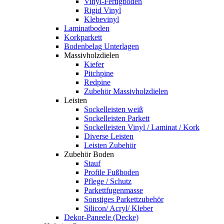
Vinyl-Fertigboden
Rigid Vinyl
Klebevinyl
Laminatboden
Korkparkett
Bodenbelag Unterlagen
Massivholzdielen
Kiefer
Pitchpine
Redpine
Zubehör Massivholzdielen
Leisten
Sockelleisten weiß
Sockelleisten Parkett
Sockelleisten Vinyl / Laminat / Kork
Diverse Leisten
Leisten Zubehör
Zubehör Boden
Stauf
Profile Fußboden
Pflege / Schutz
Parkettfugenmasse
Sonstiges Parkettzubehör
Silicon/ Acryl/ Kleber
Dekor-Paneele (Decke)