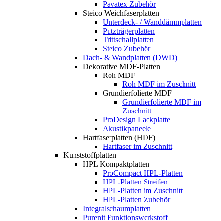
Pavatex Zubehör
Steico Weichfaserplatten
Unterdeck- / Wanddämmplatten
Putzträgerplatten
Trittschallplatten
Steico Zubehör
Dach- & Wandplatten (DWD)
Dekorative MDF-Platten
Roh MDF
Roh MDF im Zuschnitt
Grundierfolierte MDF
Grundierfolierte MDF im
Zuschnitt
ProDesign Lackplatte
Akustikpaneele
Hartfaserplatten (HDF)
Hartfaser im Zuschnitt
Kunststoffplatten
HPL Kompaktplatten
ProCompact HPL-Platten
HPL-Platten Streifen
HPL-Platten im Zuschnitt
HPL-Platten Zubehör
Integralschaumplatten
Purenit Funktionswerkstoff