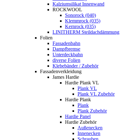
Kalziumsilikat Innenwand
ROCKWOOL
Sonorock (040)
Klemmrock (035)
Kernrock (035)
LINITHERM Steildachdämmung
Folien
Fassadenbahn
Dampfbremse
Unterdeckbahn
diverse Folien
Klebebänder / Zubehör
Fassadenverkleidung
James Hardie
Hardie Plank VL
Plank VL
Plank VL Zubehör
Hardie Plank
Plank
Plank Zubehör
Hardie Panel
Hardie Zubehör
Außenecken
Innenecken
Schrauben