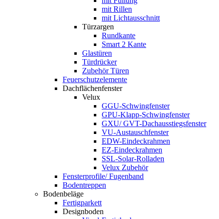
mit Füllung
mit Rillen
mit Lichtausschnitt
Türzargen
Rundkante
Smart 2 Kante
Glastüren
Türdrücker
Zubehör Türen
Feuerschutzelemente
Dachflächenfenster
Velux
GGU-Schwingfenster
GPU-Klapp-Schwingfenster
GXU/ GVT-Dachausstiegsfenster
VU-Austauschfenster
EDW-Eindeckrahmen
EZ-Eindeckrahmen
SSL-Solar-Rolladen
Velux Zubehör
Fensterprofile/ Fugenband
Bodentreppen
Bodenbeläge
Fertigparkett
Designboden