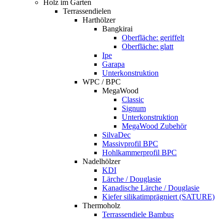
Holz im Garten
Terrassendielen
Harthölzer
Bangkirai
Oberfläche: geriffelt
Oberfläche: glatt
Ipe
Garapa
Unterkonstruktion
WPC / BPC
MegaWood
Classic
Signum
Unterkonstruktion
MegaWood Zubehör
SilvaDec
Massivprofil BPC
Hohlkammerprofil BPC
Nadelhölzer
KDI
Lärche / Douglasie
Kanadische Lärche / Douglasie
Kiefer silikatimprägniert (SATURE)
Thermoholz
Terrassendiele Bambus