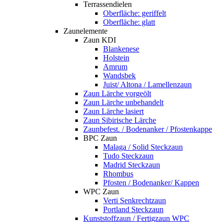
Terrassendielen
Oberfläche: geriffelt
Oberfläche: glatt
Zaunelemente
Zaun KDI
Blankenese
Holstein
Amrum
Wandsbek
Juist/ Altona / Lamellenzaun
Zaun Lärche vorgeölt
Zaun Lärche unbehandelt
Zaun Lärche lasiert
Zaun Sibirische Lärche
Zaunbefest. / Bodenanker / Pfostenkappe
BPC Zaun
Malaga / Solid Steckzaun
Tudo Steckzaun
Madrid Steckzaun
Rhombus
Pfosten / Bodenanker/ Kappen
WPC Zaun
Verti Senkrechtzaun
Portland Steckzaun
Kunststoffzaun / Fertigzaun WPC