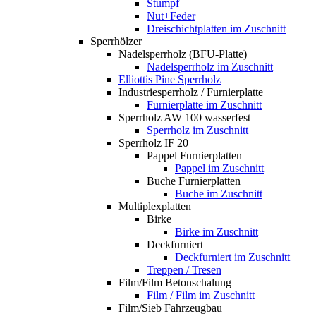
Stumpf
Nut+Feder
Dreischichtplatten im Zuschnitt
Sperrhölzer
Nadelsperrholz (BFU-Platte)
Nadelsperrholz im Zuschnitt
Elliottis Pine Sperrholz
Industriesperrholz / Furnierplatte
Furnierplatte im Zuschnitt
Sperrholz AW 100 wasserfest
Sperrholz im Zuschnitt
Sperrholz IF 20
Pappel Furnierplatten
Pappel im Zuschnitt
Buche Furnierplatten
Buche im Zuschnitt
Multiplexplatten
Birke
Birke im Zuschnitt
Deckfurniert
Deckfurniert im Zuschnitt
Treppen / Tresen
Film/Film Betonschalung
Film / Film im Zuschnitt
Film/Sieb Fahrzeugbau