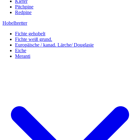
Kiefer
Pitchpine
Redpine
Hobelbretter
Fichte gehobelt
Fichte weiß grund.
Europäische / kanad. Lärche/ Douglasie
Eiche
Meranti