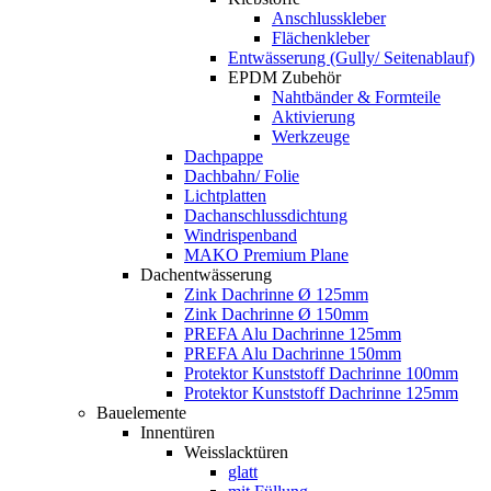
Anschlusskleber
Flächenkleber
Entwässerung (Gully/ Seitenablauf)
EPDM Zubehör
Nahtbänder & Formteile
Aktivierung
Werkzeuge
Dachpappe
Dachbahn/ Folie
Lichtplatten
Dachanschlussdichtung
Windrispenband
MAKO Premium Plane
Dachentwässerung
Zink Dachrinne Ø 125mm
Zink Dachrinne Ø 150mm
PREFA Alu Dachrinne 125mm
PREFA Alu Dachrinne 150mm
Protektor Kunststoff Dachrinne 100mm
Protektor Kunststoff Dachrinne 125mm
Bauelemente
Innentüren
Weisslacktüren
glatt