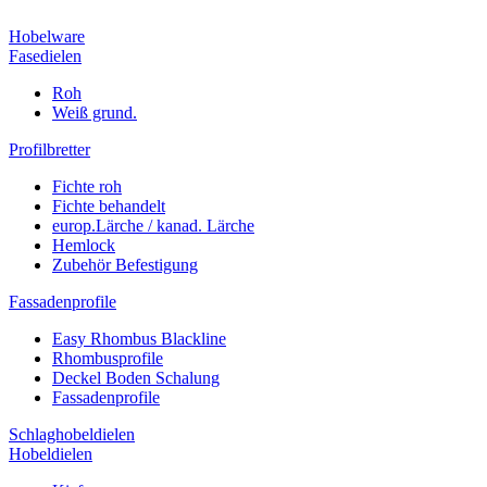
Hobelware
Fasedielen
Roh
Weiß grund.
Profilbretter
Fichte roh
Fichte behandelt
europ.Lärche / kanad. Lärche
Hemlock
Zubehör Befestigung
Fassadenprofile
Easy Rhombus Blackline
Rhombusprofile
Deckel Boden Schalung
Fassadenprofile
Schlaghobeldielen
Hobeldielen