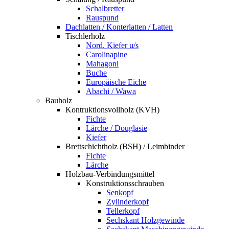
Schalbretter
Rauspund
Dachlatten / Konterlatten / Latten
Tischlerholz
Nord. Kiefer u/s
Carolinapine
Mahagoni
Buche
Europäische Eiche
Abachi / Wawa
Bauholz
Kontruktionsvollholz (KVH)
Fichte
Lärche / Douglasie
Kiefer
Brettschichtholz (BSH) / Leimbinder
Fichte
Lärche
Holzbau-Verbindungsmittel
Konstruktionsschrauben
Senkopf
Zylinderkopf
Tellerkopf
Sechskant Holzgewinde