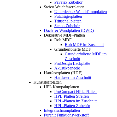
Pavatex Zubehör
Steico Weichfaserplatten
Unterdeck- / Wanddämmplatten
Putzträgerplatten
Trittschallplatten
Steico Zubehör
Dach- & Wandplatten (DWD)
Dekorative MDF-Platten
Roh MDF
Roh MDF im Zuschnitt
Grundierfolierte MDF
Grundierfolierte MDF im
Zuschnitt
ProDesign Lackplatte
Akustikpaneele
Hartfaserplatten (HDF)
Hartfaser im Zuschnitt
Kunststoffplatten
HPL Kompaktplatten
ProCompact HPL-Platten
HPL-Platten Streifen
HPL-Platten im Zuschnitt
HPL-Platten Zubehör
Integralschaumplatten
Purenit Funktionswerkstoff