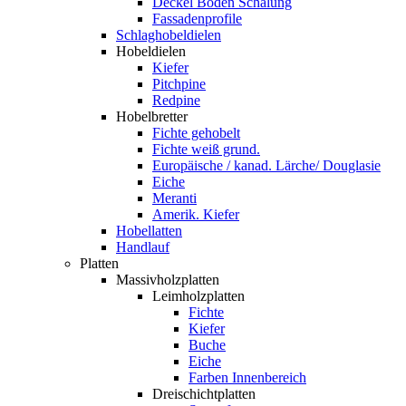
Deckel Boden Schalung
Fassadenprofile
Schlaghobeldielen
Hobeldielen
Kiefer
Pitchpine
Redpine
Hobelbretter
Fichte gehobelt
Fichte weiß grund.
Europäische / kanad. Lärche/ Douglasie
Eiche
Meranti
Amerik. Kiefer
Hobellatten
Handlauf
Platten
Massivholzplatten
Leimholzplatten
Fichte
Kiefer
Buche
Eiche
Farben Innenbereich
Dreischichtplatten