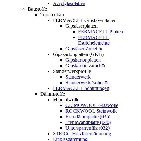
Acrylglasplatten
Baustoffe
Trockenbau
FERMACELL Gipsfaserplatten
Gipsfaserplatten
FERMACELL Platten
FERMACELL
Estrichelemente
Gipsfaser Zubehör
Gipskartonplatten (GKB)
Gipskartonplatten
Gipskarton Zubehör
Ständerwerkprofile
Ständerwerk
Ständerwerk Zubehör
FERMACELL Schüttungen
Dämmstoffe
Mineralwolle
CLIMOWOOL Glaswolle
ROCKWOOL Steinwolle
Kerndämmplatte (035)
Trennwandplatte (040)
Untersparrenfilz (032)
STEICO Holzfaserdämmung
Einblasdämmung