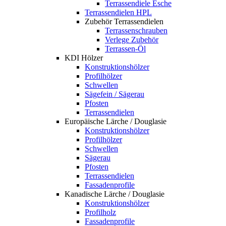
Terrassendiele Esche
Terrassendielen HPL
Zubehör Terrassendielen
Terrassenschrauben
Verlege Zubehör
Terrassen-Öl
KDI Hölzer
Konstruktionshölzer
Profilhölzer
Schwellen
Sägefein / Sägerau
Pfosten
Terrassendielen
Europäische Lärche / Douglasie
Konstruktionshölzer
Profilhölzer
Schwellen
Sägerau
Pfosten
Terrassendielen
Fassadenprofile
Kanadische Lärche / Douglasie
Konstruktionshölzer
Profilholz
Fassadenprofile