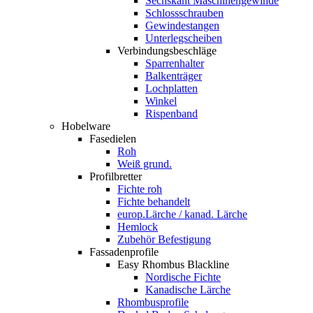
Sechskant Maschinengewinde
Schlossschrauben
Gewindestangen
Unterlegscheiben
Verbindungsbeschläge
Sparrenhalter
Balkenträger
Lochplatten
Winkel
Rispenband
Hobelware
Fasedielen
Roh
Weiß grund.
Profilbretter
Fichte roh
Fichte behandelt
europ.Lärche / kanad. Lärche
Hemlock
Zubehör Befestigung
Fassadenprofile
Easy Rhombus Blackline
Nordische Fichte
Kanadische Lärche
Rhombusprofile