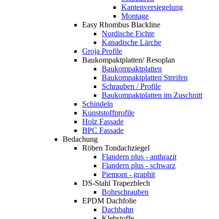
Kantenversiegelung
Montage
Easy Rhombus Blackline
Nordische Fichte
Kanadische Lärche
Groja Profile
Baukompaktplatten/ Resoplan
Baukompaktplatten
Baukompaktplatten Streifen
Schrauben / Profile
Baukompaktplatten im Zuschnitt
Schindeln
Kunststoffprofile
Holz Fassade
BPC Fassade
Bedachung
Röben Tondachziegel
Flandern plus - anthrazit
Flandern plus - schwarz
Piemont - graphit
DS-Stahl Trapezblech
Bohrschrauben
EPDM Dachfolie
Dachbahn
Klebstoffe