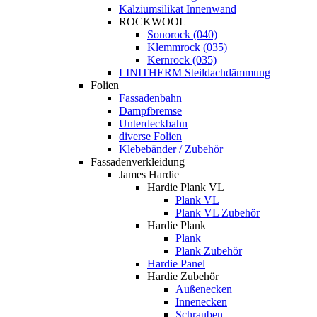
Kalziumsilikat Innenwand
ROCKWOOL
Sonorock (040)
Klemmrock (035)
Kernrock (035)
LINITHERM Steildachdämmung
Folien
Fassadenbahn
Dampfbremse
Unterdeckbahn
diverse Folien
Klebebänder / Zubehör
Fassadenverkleidung
James Hardie
Hardie Plank VL
Plank VL
Plank VL Zubehör
Hardie Plank
Plank
Plank Zubehör
Hardie Panel
Hardie Zubehör
Außenecken
Innenecken
Schrauben