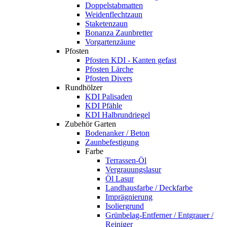
Doppelstabmatten
Weidenflechtzaun
Staketenzaun
Bonanza Zaunbretter
Vorgartenzäune
Pfosten
Pfosten KDI - Kanten gefast
Pfosten Lärche
Pfosten Divers
Rundhölzer
KDI Palisaden
KDI Pfähle
KDI Halbrundriegel
Zubehör Garten
Bodenanker / Beton
Zaunbefestigung
Farbe
Terrassen-Öl
Vergrauungslasur
Öl Lasur
Landhausfarbe / Deckfarbe
Imprägnierung
Isoliergrund
Grünbelag-Entferner / Entgrauer /
Reiniger