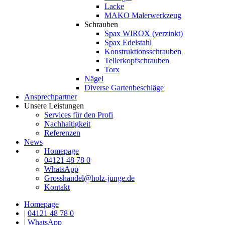
Lacke
MAKO Malerwerkzeug
Schrauben
Spax WIROX (verzinkt)
Spax Edelstahl
Konstruktionsschrauben
Tellerkopfschrauben
Torx
Nägel
Diverse Gartenbeschläge
Ansprechpartner
Unsere Leistungen
Services für den Profi
Nachhaltigkeit
Referenzen
News
Homepage
04121 48 78 0
WhatsApp
Grosshandel@holz-junge.de
Kontakt
Homepage
|
04121 48 78 0
|
WhatsApp