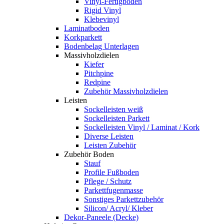
Vinyl-Fertigboden
Rigid Vinyl
Klebevinyl
Laminatboden
Korkparkett
Bodenbelag Unterlagen
Massivholzdielen
Kiefer
Pitchpine
Redpine
Zubehör Massivholzdielen
Leisten
Sockelleisten weiß
Sockelleisten Parkett
Sockelleisten Vinyl / Laminat / Kork
Diverse Leisten
Leisten Zubehör
Zubehör Boden
Stauf
Profile Fußboden
Pflege / Schutz
Parkettfugenmasse
Sonstiges Parkettzubehör
Silicon/ Acryl/ Kleber
Dekor-Paneele (Decke)