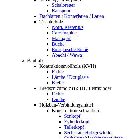
Schalbretter
Rauspund
Dachlatten / Konterlatten / Latten
Tischlerholz
Nord. Kiefer u/s
Carolinapine
Mahagoni
Buche
Europäische Eiche
Abachi / Wawa
Bauholz
Kontruktionsvollholz (KVH)
Fichte
Lärche / Douglasie
Kiefer
Brettschichtholz (BSH) / Leimbinder
Fichte
Lärche
Holzbau-Verbindungsmittel
Konstruktionsschrauben
Senkopf
Zylinderkopf
Tellerkopf
Sechskant Holzgewinde