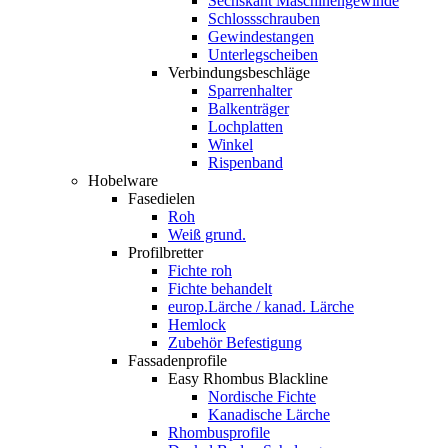
Sechskant Maschinengewinde
Schlossschrauben
Gewindestangen
Unterlegscheiben
Verbindungsbeschläge
Sparrenhalter
Balkenträger
Lochplatten
Winkel
Rispenband
Hobelware
Fasedielen
Roh
Weiß grund.
Profilbretter
Fichte roh
Fichte behandelt
europ.Lärche / kanad. Lärche
Hemlock
Zubehör Befestigung
Fassadenprofile
Easy Rhombus Blackline
Nordische Fichte
Kanadische Lärche
Rhombusprofile