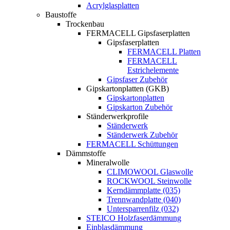
Acrylglasplatten
Baustoffe
Trockenbau
FERMACELL Gipsfaserplatten
Gipsfaserplatten
FERMACELL Platten
FERMACELL
Estrichelemente
Gipsfaser Zubehör
Gipskartonplatten (GKB)
Gipskartonplatten
Gipskarton Zubehör
Ständerwerkprofile
Ständerwerk
Ständerwerk Zubehör
FERMACELL Schüttungen
Dämmstoffe
Mineralwolle
CLIMOWOOL Glaswolle
ROCKWOOL Steinwolle
Kerndämmplatte (035)
Trennwandplatte (040)
Untersparrenfilz (032)
STEICO Holzfaserdämmung
Einblasdämmung