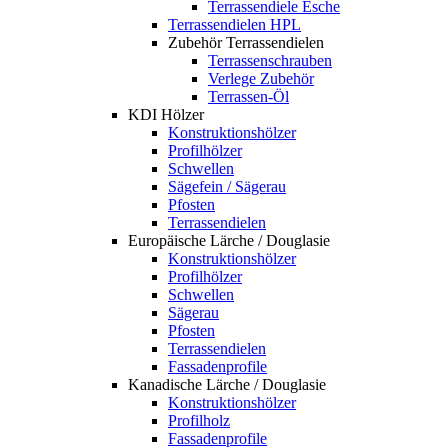
Terrassendiele Esche
Terrassendielen HPL
Zubehör Terrassendielen
Terrassenschrauben
Verlege Zubehör
Terrassen-Öl
KDI Hölzer
Konstruktionshölzer
Profilhölzer
Schwellen
Sägefein / Sägerau
Pfosten
Terrassendielen
Europäische Lärche / Douglasie
Konstruktionshölzer
Profilhölzer
Schwellen
Sägerau
Pfosten
Terrassendielen
Fassadenprofile
Kanadische Lärche / Douglasie
Konstruktionshölzer
Profilholz
Fassadenprofile