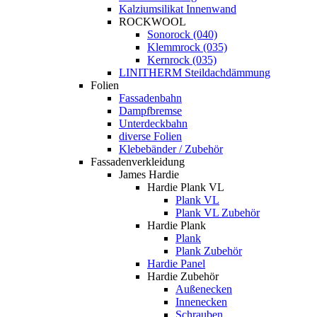
Kalziumsilikat Innenwand
ROCKWOOL
Sonorock (040)
Klemmrock (035)
Kernrock (035)
LINITHERM Steildachdämmung
Folien
Fassadenbahn
Dampfbremse
Unterdeckbahn
diverse Folien
Klebebänder / Zubehör
Fassadenverkleidung
James Hardie
Hardie Plank VL
Plank VL
Plank VL Zubehör
Hardie Plank
Plank
Plank Zubehör
Hardie Panel
Hardie Zubehör
Außenecken
Innenecken
Schrauben