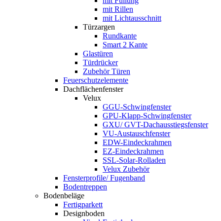
mit Füllung
mit Rillen
mit Lichtausschnitt
Türzargen
Rundkante
Smart 2 Kante
Glastüren
Türdrücker
Zubehör Türen
Feuerschutzelemente
Dachflächenfenster
Velux
GGU-Schwingfenster
GPU-Klapp-Schwingfenster
GXU/ GVT-Dachausstiegsfenster
VU-Austauschfenster
EDW-Eindeckrahmen
EZ-Eindeckrahmen
SSL-Solar-Rolladen
Velux Zubehör
Fensterprofile/ Fugenband
Bodentreppen
Bodenbeläge
Fertigparkett
Designboden