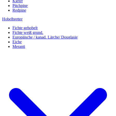
Kiefer
Pitchpine
Redpine
Hobelbretter
Fichte gehobelt
Fichte weiß grund.
Europäische / kanad. Lärche/ Douglasie
Eiche
Meranti