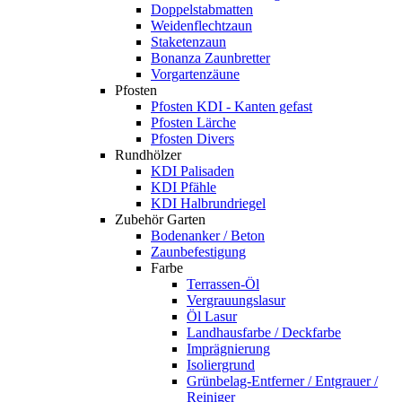
Doppelstabmatten
Weidenflechtzaun
Staketenzaun
Bonanza Zaunbretter
Vorgartenzäune
Pfosten
Pfosten KDI - Kanten gefast
Pfosten Lärche
Pfosten Divers
Rundhölzer
KDI Palisaden
KDI Pfähle
KDI Halbrundriegel
Zubehör Garten
Bodenanker / Beton
Zaunbefestigung
Farbe
Terrassen-Öl
Vergrauungslasur
Öl Lasur
Landhausfarbe / Deckfarbe
Imprägnierung
Isoliergrund
Grünbelag-Entferner / Entgrauer /
Reiniger