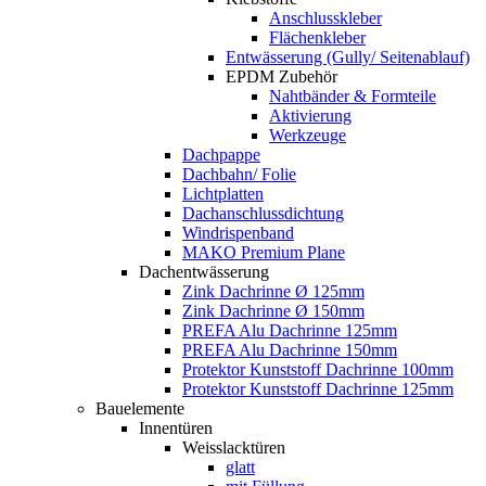
Anschlusskleber
Flächenkleber
Entwässerung (Gully/ Seitenablauf)
EPDM Zubehör
Nahtbänder & Formteile
Aktivierung
Werkzeuge
Dachpappe
Dachbahn/ Folie
Lichtplatten
Dachanschlussdichtung
Windrispenband
MAKO Premium Plane
Dachentwässerung
Zink Dachrinne Ø 125mm
Zink Dachrinne Ø 150mm
PREFA Alu Dachrinne 125mm
PREFA Alu Dachrinne 150mm
Protektor Kunststoff Dachrinne 100mm
Protektor Kunststoff Dachrinne 125mm
Bauelemente
Innentüren
Weisslacktüren
glatt