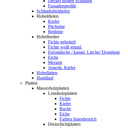
Deckel Boden Schalung
Fassadenprofile
Schlaghobeldielen
Hobeldielen
Kiefer
Pitchpine
Redpine
Hobelbretter
Fichte gehobelt
Fichte weiß grund.
Europäische / kanad. Lärche/ Douglasie
Eiche
Meranti
Amerik. Kiefer
Hobellatten
Handlauf
Platten
Massivholzplatten
Leimholzplatten
Fichte
Kiefer
Buche
Eiche
Farben Innenbereich
Dreischichtplatten