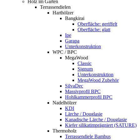
Holz im Garten
Terrassendielen
Harthölzer
Bangkirai
Oberfläche: geriffelt
Oberfläche: glatt
Ipe
Garapa
Unterkonstruktion
WPC / BPC
MegaWood
Classic
Signum
Unterkonstruktion
MegaWood Zubehör
SilvaDec
Massivprofil BPC
Hohlkammerprofil BPC
Nadelhölzer
KDI
Lärche / Douglasie
Kanadische Lärche / Douglasie
Kiefer silikatimprägniert (SATURE)
Thermoholz
Terrassendiele Bambus