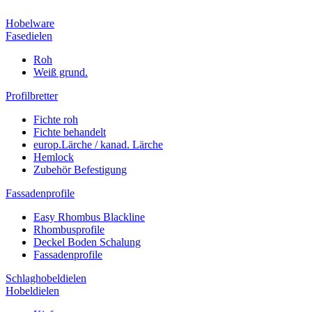
Hobelware
Fasedielen
Roh
Weiß grund.
Profilbretter
Fichte roh
Fichte behandelt
europ.Lärche / kanad. Lärche
Hemlock
Zubehör Befestigung
Fassadenprofile
Easy Rhombus Blackline
Rhombusprofile
Deckel Boden Schalung
Fassadenprofile
Schlaghobeldielen
Hobeldielen