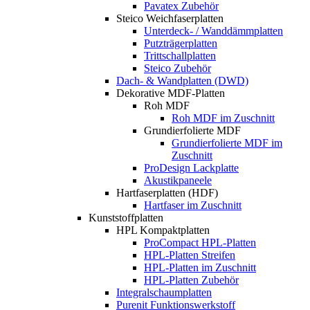
Pavatex Zubehör
Steico Weichfaserplatten
Unterdeck- / Wanddämmplatten
Putzträgerplatten
Trittschallplatten
Steico Zubehör
Dach- & Wandplatten (DWD)
Dekorative MDF-Platten
Roh MDF
Roh MDF im Zuschnitt
Grundierfolierte MDF
Grundierfolierte MDF im
Zuschnitt
ProDesign Lackplatte
Akustikpaneele
Hartfaserplatten (HDF)
Hartfaser im Zuschnitt
Kunststoffplatten
HPL Kompaktplatten
ProCompact HPL-Platten
HPL-Platten Streifen
HPL-Platten im Zuschnitt
HPL-Platten Zubehör
Integralschaumplatten
Purenit Funktionswerkstoff