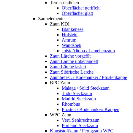
Terrassendielen
Oberfläche: geriffelt
Oberfläche: glatt
Zaunelemente
Zaun KDI
Blankenese
Holstein
Amrum
Wandsbek
Juist/ Altona / Lamellenzaun
Zaun Lärche vorgeölt
Zaun Lärche unbehandelt
Zaun Lärche lasiert
Zaun Sibirische Lärche
Zaunbefest. / Bodenanker / Pfostenkappe
BPC Zaun
Malaga / Solid Steckzaun
Tudo Steckzaun
Madrid Steckzaun
Rhombus
Pfosten / Bodenanker/ Kappen
WPC Zaun
Verti Senkrechtzaun
Portland Steckzaun
Kunststoffzaun / Fertigzaun WPC