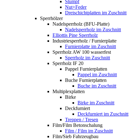
Stumpf
Nut+Feder
Dreischichtplatten im Zuschnitt
Sperrhölzer
Nadelsperrholz (BFU-Platte)
Nadelsperrholz im Zuschnitt
Elliottis Pine Sperrholz
Industriesperrholz / Furnierplatte
Furnierplatte im Zuschnitt
Sperrholz AW 100 wasserfest
Sperrholz im Zuschnitt
Sperrholz IF 20
Pappel Furnierplatten
Pappel im Zuschnitt
Buche Furnierplatten
Buche im Zuschnitt
Multiplexplatten
Birke
Birke im Zuschnitt
Deckfurniert
Deckfurniert im Zuschnitt
Treppen / Tresen
Film/Film Betonschalung
Film / Film im Zuschnitt
Film/Sieb Fahrzeugbau