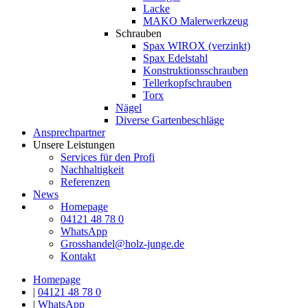
Lacke
MAKO Malerwerkzeug
Schrauben
Spax WIROX (verzinkt)
Spax Edelstahl
Konstruktionsschrauben
Tellerkopfschrauben
Torx
Nägel
Diverse Gartenbeschläge
Ansprechpartner
Unsere Leistungen
Services für den Profi
Nachhaltigkeit
Referenzen
News
Homepage
04121 48 78 0
WhatsApp
Grosshandel@holz-junge.de
Kontakt
Homepage
|
04121 48 78 0
|
WhatsApp