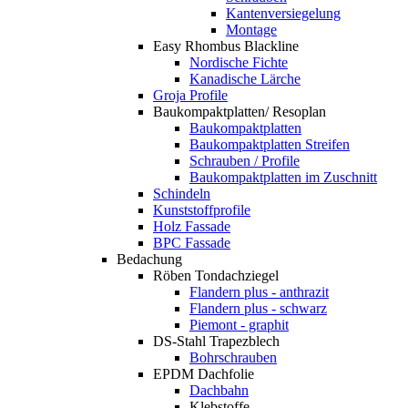
Kantenversiegelung
Montage
Easy Rhombus Blackline
Nordische Fichte
Kanadische Lärche
Groja Profile
Baukompaktplatten/ Resoplan
Baukompaktplatten
Baukompaktplatten Streifen
Schrauben / Profile
Baukompaktplatten im Zuschnitt
Schindeln
Kunststoffprofile
Holz Fassade
BPC Fassade
Bedachung
Röben Tondachziegel
Flandern plus - anthrazit
Flandern plus - schwarz
Piemont - graphit
DS-Stahl Trapezblech
Bohrschrauben
EPDM Dachfolie
Dachbahn
Klebstoffe