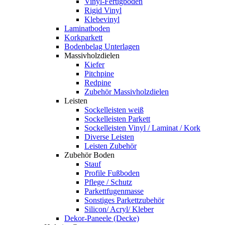
Vinyl-Fertigboden
Rigid Vinyl
Klebevinyl
Laminatboden
Korkparkett
Bodenbelag Unterlagen
Massivholzdielen
Kiefer
Pitchpine
Redpine
Zubehör Massivholzdielen
Leisten
Sockelleisten weiß
Sockelleisten Parkett
Sockelleisten Vinyl / Laminat / Kork
Diverse Leisten
Leisten Zubehör
Zubehör Boden
Stauf
Profile Fußboden
Pflege / Schutz
Parkettfugenmasse
Sonstiges Parkettzubehör
Silicon/ Acryl/ Kleber
Dekor-Paneele (Decke)