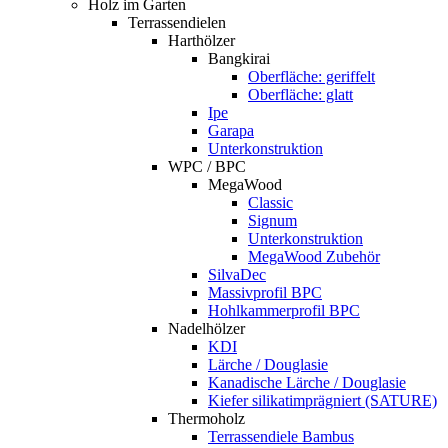
Holz im Garten
Terrassendielen
Harthölzer
Bangkirai
Oberfläche: geriffelt
Oberfläche: glatt
Ipe
Garapa
Unterkonstruktion
WPC / BPC
MegaWood
Classic
Signum
Unterkonstruktion
MegaWood Zubehör
SilvaDec
Massivprofil BPC
Hohlkammerprofil BPC
Nadelhölzer
KDI
Lärche / Douglasie
Kanadische Lärche / Douglasie
Kiefer silikatimprägniert (SATURE)
Thermoholz
Terrassendiele Bambus