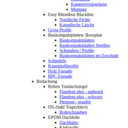
Kantenversiegelung
Montage
Easy Rhombus Blackline
Nordische Fichte
Kanadische Lärche
Groja Profile
Baukompaktplatten/ Resoplan
Baukompaktplatten
Baukompaktplatten Streifen
Schrauben / Profile
Baukompaktplatten im Zuschnitt
Schindeln
Kunststoffprofile
Holz Fassade
BPC Fassade
Bedachung
Röben Tondachziegel
Flandern plus - anthrazit
Flandern plus - schwarz
Piemont - graphit
DS-Stahl Trapezblech
Bohrschrauben
EPDM Dachfolie
Dachbahn
Klebstoffe