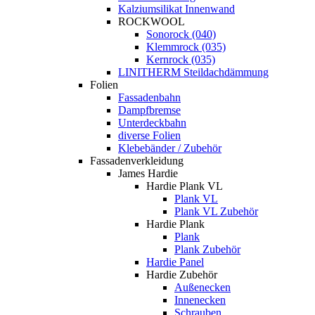
Kalziumsilikat Innenwand
ROCKWOOL
Sonorock (040)
Klemmrock (035)
Kernrock (035)
LINITHERM Steildachdämmung
Folien
Fassadenbahn
Dampfbremse
Unterdeckbahn
diverse Folien
Klebebänder / Zubehör
Fassadenverkleidung
James Hardie
Hardie Plank VL
Plank VL
Plank VL Zubehör
Hardie Plank
Plank
Plank Zubehör
Hardie Panel
Hardie Zubehör
Außenecken
Innenecken
Schrauben