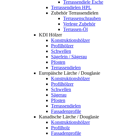
Terrassendiele Esche
Terrassendielen HPL
Zubehör Terrassendielen
Terrassenschrauben
Verlege Zubehör
Terrassen-Öl
KDI Hölzer
Konstruktionshölzer
Profilhölzer
Schwellen
Sägefein / Sägerau
Pfosten
Terrassendielen
Europäische Lärche / Douglasie
Konstruktionshölzer
Profilhölzer
Schwellen
Sägerau
Pfosten
Terrassendielen
Fassadenprofile
Kanadische Lärche / Douglasie
Konstruktionshölzer
Profilholz
Fassadenprofile