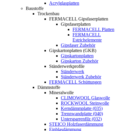
Acrylglasplatten
Baustoffe
Trockenbau
FERMACELL Gipsfaserplatten
Gipsfaserplatten
FERMACELL Platten
FERMACELL
Estrichelemente
Gipsfaser Zubehör
Gipskartonplatten (GKB)
Gipskartonplatten
Gipskarton Zubehör
Ständerwerkprofile
Ständerwerk
Ständerwerk Zubehör
FERMACELL Schüttungen
Dämmstoffe
Mineralwolle
CLIMOWOOL Glaswolle
ROCKWOOL Steinwolle
Kerndämmplatte (035)
Trennwandplatte (040)
Untersparrenfilz (032)
STEICO Holzfaserdämmung
Einblasdämmung