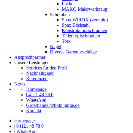
Lacke
MAKO Malerwerkzeug
Schrauben
Spax WIROX (verzinkt)
Spax Edelstahl
Konstruktionsschrauben
Tellerkopfschrauben
Torx
Nägel
Diverse Gartenbeschläge
Ansprechpartner
Unsere Leistungen
Services für den Profi
Nachhaltigkeit
Referenzen
News
Homepage
04121 48 78 0
WhatsApp
Grosshandel@holz-junge.de
Kontakt
Homepage
|
04121 48 78 0
|
WhatsApp