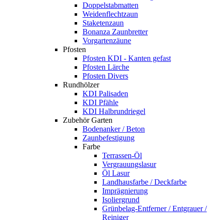
Doppelstabmatten
Weidenflechtzaun
Staketenzaun
Bonanza Zaunbretter
Vorgartenzäune
Pfosten
Pfosten KDI - Kanten gefast
Pfosten Lärche
Pfosten Divers
Rundhölzer
KDI Palisaden
KDI Pfähle
KDI Halbrundriegel
Zubehör Garten
Bodenanker / Beton
Zaunbefestigung
Farbe
Terrassen-Öl
Vergrauungslasur
Öl Lasur
Landhausfarbe / Deckfarbe
Imprägnierung
Isoliergrund
Grünbelag-Entferner / Entgrauer /
Reiniger