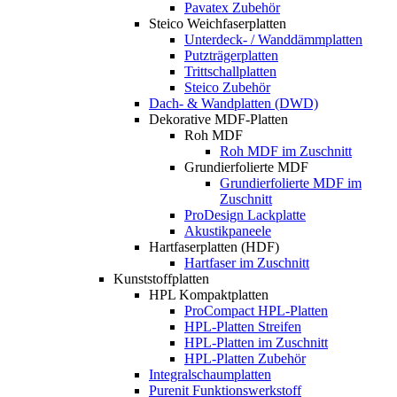
Pavatex Zubehör
Steico Weichfaserplatten
Unterdeck- / Wanddämmplatten
Putzträgerplatten
Trittschallplatten
Steico Zubehör
Dach- & Wandplatten (DWD)
Dekorative MDF-Platten
Roh MDF
Roh MDF im Zuschnitt
Grundierfolierte MDF
Grundierfolierte MDF im
Zuschnitt
ProDesign Lackplatte
Akustikpaneele
Hartfaserplatten (HDF)
Hartfaser im Zuschnitt
Kunststoffplatten
HPL Kompaktplatten
ProCompact HPL-Platten
HPL-Platten Streifen
HPL-Platten im Zuschnitt
HPL-Platten Zubehör
Integralschaumplatten
Purenit Funktionswerkstoff