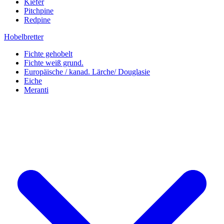
Kiefer
Pitchpine
Redpine
Hobelbretter
Fichte gehobelt
Fichte weiß grund.
Europäische / kanad. Lärche/ Douglasie
Eiche
Meranti