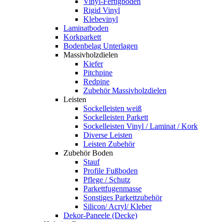
Vinyl-Fertigboden
Rigid Vinyl
Klebevinyl
Laminatboden
Korkparkett
Bodenbelag Unterlagen
Massivholzdielen
Kiefer
Pitchpine
Redpine
Zubehör Massivholzdielen
Leisten
Sockelleisten weiß
Sockelleisten Parkett
Sockelleisten Vinyl / Laminat / Kork
Diverse Leisten
Leisten Zubehör
Zubehör Boden
Stauf
Profile Fußboden
Pflege / Schutz
Parkettfugenmasse
Sonstiges Parkettzubehör
Silicon/ Acryl/ Kleber
Dekor-Paneele (Decke)