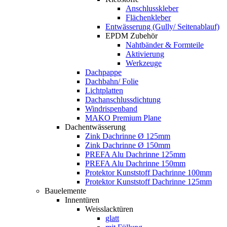
Anschlusskleber
Flächenkleber
Entwässerung (Gully/ Seitenablauf)
EPDM Zubehör
Nahtbänder & Formteile
Aktivierung
Werkzeuge
Dachpappe
Dachbahn/ Folie
Lichtplatten
Dachanschlussdichtung
Windrispenband
MAKO Premium Plane
Dachentwässerung
Zink Dachrinne Ø 125mm
Zink Dachrinne Ø 150mm
PREFA Alu Dachrinne 125mm
PREFA Alu Dachrinne 150mm
Protektor Kunststoff Dachrinne 100mm
Protektor Kunststoff Dachrinne 125mm
Bauelemente
Innentüren
Weisslacktüren
glatt