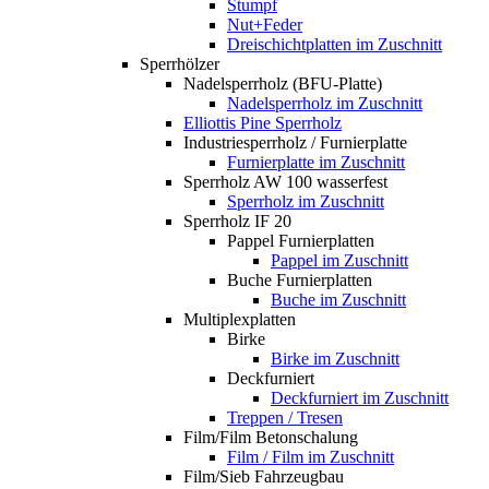
Stumpf
Nut+Feder
Dreischichtplatten im Zuschnitt
Sperrhölzer
Nadelsperrholz (BFU-Platte)
Nadelsperrholz im Zuschnitt
Elliottis Pine Sperrholz
Industriesperrholz / Furnierplatte
Furnierplatte im Zuschnitt
Sperrholz AW 100 wasserfest
Sperrholz im Zuschnitt
Sperrholz IF 20
Pappel Furnierplatten
Pappel im Zuschnitt
Buche Furnierplatten
Buche im Zuschnitt
Multiplexplatten
Birke
Birke im Zuschnitt
Deckfurniert
Deckfurniert im Zuschnitt
Treppen / Tresen
Film/Film Betonschalung
Film / Film im Zuschnitt
Film/Sieb Fahrzeugbau