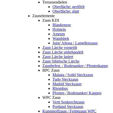
Terrassendielen
Oberfläche: geriffelt
Oberfläche: glatt
Zaunelemente
Zaun KDI
Blankenese
Holstein
Amrum
Wandsbek
Juist/ Altona / Lamellenzaun
Zaun Lärche vorgeölt
Zaun Lärche unbehandelt
Zaun Lärche lasiert
Zaun Sibirische Lärche
Zaunbefest. / Bodenanker / Pfostenkappe
BPC Zaun
Malaga / Solid Steckzaun
Tudo Steckzaun
Madrid Steckzaun
Rhombus
Pfosten / Bodenanker/ Kappen
WPC Zaun
Verti Senkrechtzaun
Portland Steckzaun
Kunststoffzaun / Fertigzaun WPC