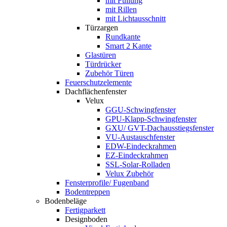
mit Füllung
mit Rillen
mit Lichtausschnitt
Türzargen
Rundkante
Smart 2 Kante
Glastüren
Türdrücker
Zubehör Türen
Feuerschutzelemente
Dachflächenfenster
Velux
GGU-Schwingfenster
GPU-Klapp-Schwingfenster
GXU/ GVT-Dachausstiegsfenster
VU-Austauschfenster
EDW-Eindeckrahmen
EZ-Eindeckrahmen
SSL-Solar-Rolladen
Velux Zubehör
Fensterprofile/ Fugenband
Bodentreppen
Bodenbeläge
Fertigparkett
Designboden