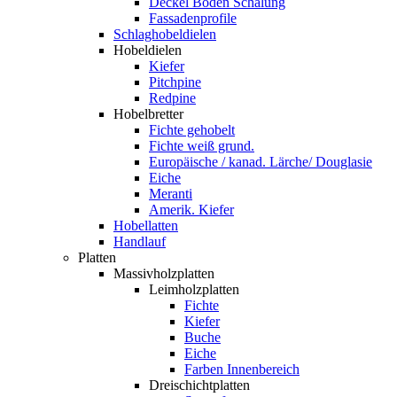
Deckel Boden Schalung
Fassadenprofile
Schlaghobeldielen
Hobeldielen
Kiefer
Pitchpine
Redpine
Hobelbretter
Fichte gehobelt
Fichte weiß grund.
Europäische / kanad. Lärche/ Douglasie
Eiche
Meranti
Amerik. Kiefer
Hobellatten
Handlauf
Platten
Massivholzplatten
Leimholzplatten
Fichte
Kiefer
Buche
Eiche
Farben Innenbereich
Dreischichtplatten