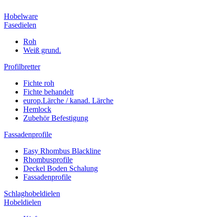
Hobelware
Fasedielen
Roh
Weiß grund.
Profilbretter
Fichte roh
Fichte behandelt
europ.Lärche / kanad. Lärche
Hemlock
Zubehör Befestigung
Fassadenprofile
Easy Rhombus Blackline
Rhombusprofile
Deckel Boden Schalung
Fassadenprofile
Schlaghobeldielen
Hobeldielen