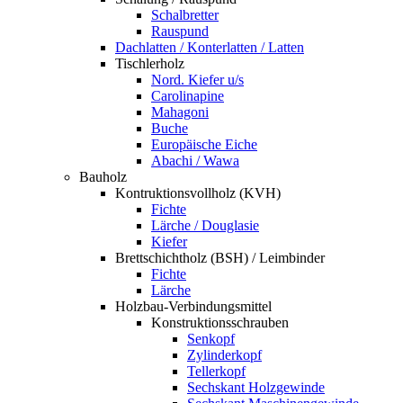
Schalbretter
Rauspund
Dachlatten / Konterlatten / Latten
Tischlerholz
Nord. Kiefer u/s
Carolinapine
Mahagoni
Buche
Europäische Eiche
Abachi / Wawa
Bauholz
Kontruktionsvollholz (KVH)
Fichte
Lärche / Douglasie
Kiefer
Brettschichtholz (BSH) / Leimbinder
Fichte
Lärche
Holzbau-Verbindungsmittel
Konstruktionsschrauben
Senkopf
Zylinderkopf
Tellerkopf
Sechskant Holzgewinde