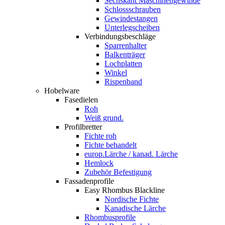
Sechskant Maschinengewinde
Schlossschrauben
Gewindestangen
Unterlegscheiben
Verbindungsbeschläge
Sparrenhalter
Balkenträger
Lochplatten
Winkel
Rispenband
Hobelware
Fasedielen
Roh
Weiß grund.
Profilbretter
Fichte roh
Fichte behandelt
europ.Lärche / kanad. Lärche
Hemlock
Zubehör Befestigung
Fassadenprofile
Easy Rhombus Blackline
Nordische Fichte
Kanadische Lärche
Rhombusprofile